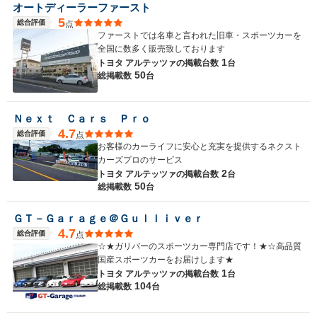
オートディーラーファースト
5
総合評価
点
ファーストでは名車と言われた旧車・スポーツカーを
全国に数多く販売致しております
1
トヨタ アルテッツァの
掲載台数
台
50
総掲載数
台
Ｎｅｘｔ Ｃａｒｓ Ｐｒｏ
4.7
総合評価
点
お客様のカーライフに安心と充実を提供するネクスト
カーズプロのサービス
2
トヨタ アルテッツァの
掲載台数
台
50
総掲載数
台
ＧＴ－Ｇａｒａｇｅ＠Ｇｕｌｌｉｖｅｒ
4.7
総合評価
点
☆★ガリバーのスポーツカー専門店です！★☆高品質
国産スポーツカーをお届けします★
1
トヨタ アルテッツァの
掲載台数
台
104
総掲載数
台