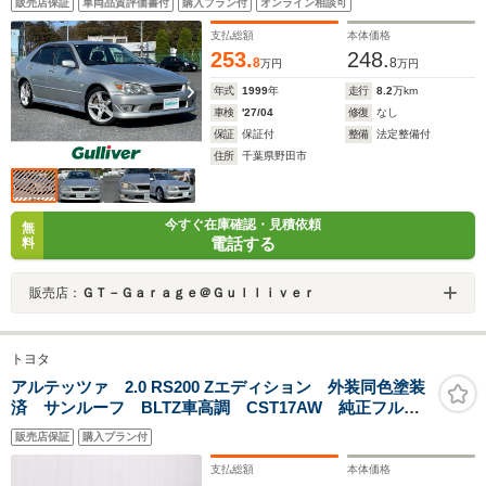
販売店保証
車両品質評価書付
購入プラン付
オンライン相談可
支払総額
本体価格
253.
248.
8
8
万円
万円
年式
1999
年
走行
8.2
万km
車検
'27/04
修復
なし
保証
保証付
整備
法定整備付
住所
千葉県野田市
今すぐ在庫確認・見積依頼
無
電話する
料
販売店：
ＧＴ－Ｇａｒａｇｅ＠Ｇｕｌｌｉｖｅｒ
トヨタ
アルテッツァ 2.0 RS200 Zエディション 外装同色塗装
済 サンルーフ BLTZ車高調 CST17AW 純正フルエ
アロ 新車OPグリル 6MT RECAROシート クリアテ
販売店保証
購入プラン付
ール 社外シフトノブ 純正キーレスキー
NOSMOKING灰皿
支払総額
本体価格