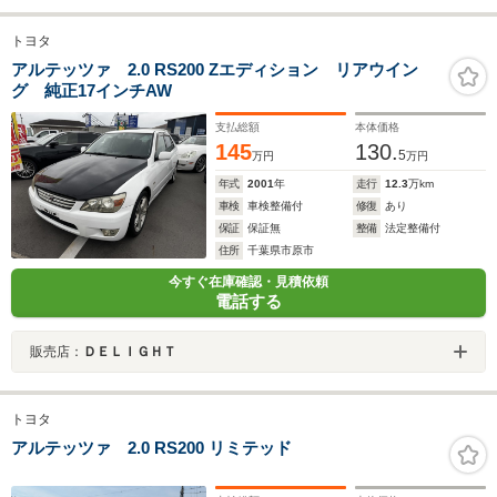
トヨタ
アルテッツァ 2.0 RS200 Zエディション リアウイン
グ 純正17インチAW
支払総額
本体価格
145
130.
5
万円
万円
年式
2001
年
走行
12.3
万km
車検
車検整備付
修復
あり
保証
保証無
整備
法定整備付
住所
千葉県市原市
今すぐ在庫確認・見積依頼
電話する
販売店：
ＤＥＬＩＧＨＴ
トヨタ
アルテッツァ 2.0 RS200 リミテッド