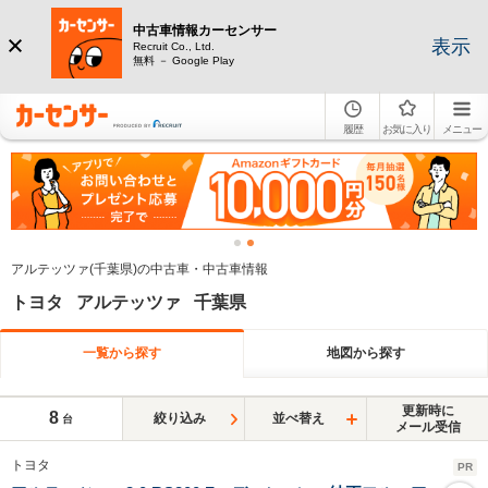
中古車情報カーセンサー
表示
Recruit Co., Ltd.
無料 － Google Play
履歴
お気に入り
メニュー
アルテッツァ(千葉県)の中古車・中古車情報
トヨタ アルテッツァ 千葉県
一覧から探す
地図から探す
更新時に
8
絞り込み
並べ替え
台
メール受信
トヨタ
PR