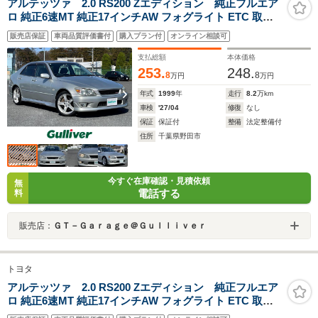
アルテッツァ 2.0 RS200 Zエディション 純正フルエア
ロ 純正6速MT 純正17インチAW フォグライト ETC 取扱
説明書 スペアキー
販売店保証
車両品質評価書付
購入プラン付
オンライン相談可
支払総額
本体価格
253.
248.
8
8
万円
万円
年式
1999
年
走行
8.2
万km
車検
'27/04
修復
なし
保証
保証付
整備
法定整備付
住所
千葉県野田市
今すぐ在庫確認・見積依頼
無
電話する
料
販売店：
ＧＴ－Ｇａｒａｇｅ＠Ｇｕｌｌｉｖｅｒ
トヨタ
アルテッツァ 2.0 RS200 Zエディション 純正フルエア
ロ 純正6速MT 純正17インチAW フォグライト ETC 取扱
説明書 スペアキー