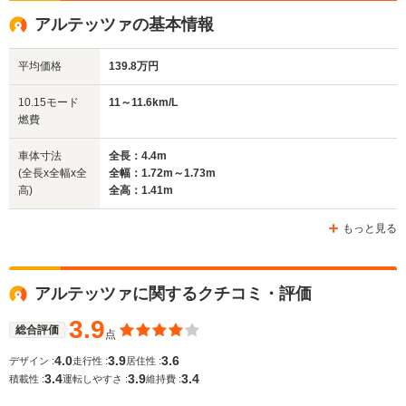
全高
全高
全高
アルテッツァの基本情報
1.42m～1.44m
1.44m
1.44m
平均価格
139.8万円
全幅
全幅
全
10.15モード
11～11.6km/L
サイズ
1.73m
1.78m
1.
燃費
全長
全長
(全長x全幅x全高)
4.51m
4.79m～4.92m
4.71m
車体寸法
全長：4.4m
(全長x全幅x全
全幅：1.72m～1.73m
高)
全高：1.41m
ホイールベース
ホイールベース
ホイー
-m
-m
もっと見る
アルテッツァに関するクチコミ・評価
WLTCモード
-
-
-
燃費
3.9
総合評価
点
4.0
3.9
3.6
デザイン :
走行性 :
居住性 :
3.4
3.9
3.4
積載性 :
運転しやすさ :
維持費 :
排気量
1988～2997cc
1995～2495cc
1988～24