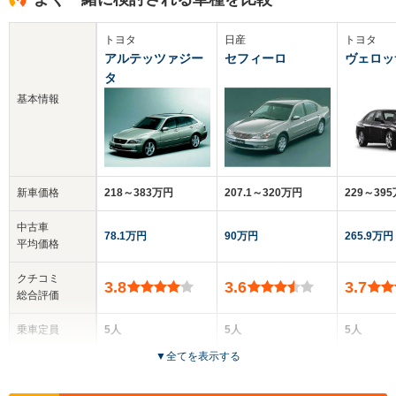
トヨタ
日産
トヨタ
アルテッツァジー
セフィーロ
ヴェロッ
タ
基本情報
新車価格
218～383万円
207.1～320万円
229～39
中古車
78.1万円
90万円
265.9万円
平均価格
クチコミ
3.8
3.6
3.7
総合評価
乗車定員
5人
5人
5人
▼
全てを表示する
ドア数
5ドア
4ドア
4ドア