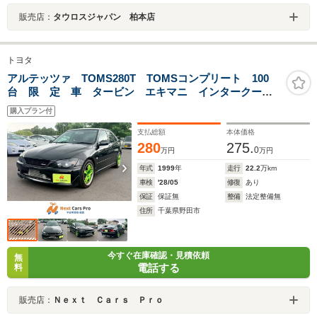
販売店：
タウロスジャパン 柏本店
トヨタ
アルテッツァ TOMS280T TOMSコンプリート 100
台 限 定 車 タービン エキマニ インタークーラ
ー エアクリ クラッチ ECU インジェクター トラ
購入プラン付
ンクスポイラー マフラー
支払総額
本体価格
280
275.
0
万円
万円
年式
1999
年
走行
22.2
万km
車検
'28/05
修復
あり
保証
保証無
整備
法定整備無
住所
千葉県野田市
今すぐ在庫確認・見積依頼
無
電話する
料
販売店：
Ｎｅｘｔ Ｃａｒｓ Ｐｒｏ