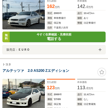
支払総額
本体価格
162
142.
0
万円
万円
年式
2003
年
走行
13.4
万km
車検
車検整備付
修復
あり
保証
保証無
整備
法定整備付
住所
千葉県八街市
今すぐ在庫確認・見積依頼
無
電話する
料
販売店：
ＥＵＲＯ
トヨタ
アルテッツァ 2.0 AS200 Zエディション
支払総額
本体価格
123
113.
0
万円
万円
年式
2000
年
走行
11.6
万km
車検
'27/09
修復
なし
保証
保証無
整備
法定整備無