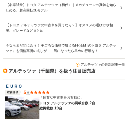
【名車試乗】トヨタ アルテッツァ（初代）｜メカチューンの真髄を知ら
しめる、超高回転2Lモデル
【トヨタ アルテッツァの中古車を買うなら？】オススメの選び方や相
場、グレードなどまとめ
今ならまだ間に合う！ 手ごろな価格で狙えるFR＆MTのトヨタ アルテッ
ツァにも価格高騰の兆しが……気になったら早めの行動を！
アルテッツァの最新記事一覧
アルテッツァ（千葉県）を扱う注目販売店
ＥＵＲＯ
5
総合評価
点
「良質な中古車をお客様に」
2
トヨタ アルテッツァの
掲載台数
台
19
総掲載数
台