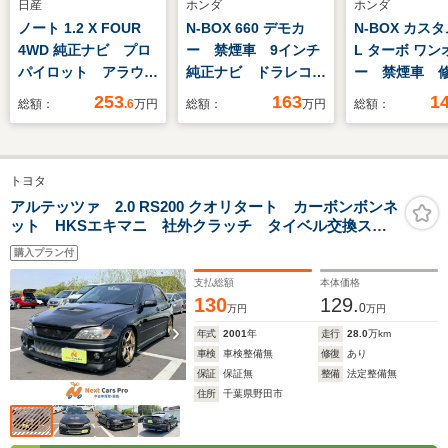
日産
ホンダ
ホンダ
ノート 1.2 X FOUR
N-BOX 660 デモカ
N-BOX カスタ
4WD 純正ナビ プロ
ー 禁煙車 9インチ
L ターボ ワン
パイロット アラウン
純正ナビ ドラレコ
ー 禁煙車 
ドビューモニター
ETC バックカメラ
無 認定中古車
253
163
1
総額：
.6
万円
総額：
万円
総額：
ETC車載器 スマート
両側電動スライドド
証 モデュー
ルームミラー シート
ア 渋滞追従クルー
ミ 純正ナビ
ヒーター LEDヘッド
ズ Bluetooth 障害
グ DVD ミ
トヨタ
ライト 車線逸脱警
物センサー シートヒ
ックサーバ
報 カーテンエアバッ
ーター フルセグ
Bluetooth 
アルテッツァ 2.0 RS200 クオリタート カーボンボンネ
ット HKSエキマニ 社外クラッチ タイベル交換ステ
グ サイドエアバッグ
USB接続 衝突軽減
充電 純正ド
ッカー
ブレーキ
後 ETC 衝
購入プラン付
レーキ
支払総額
本体価格
130
129.
0
万円
万円
年式
2001
年
走行
28.0
万km
車検
車検整備無
修復
あり
保証
保証無
整備
法定整備無
住所
千葉県野田市