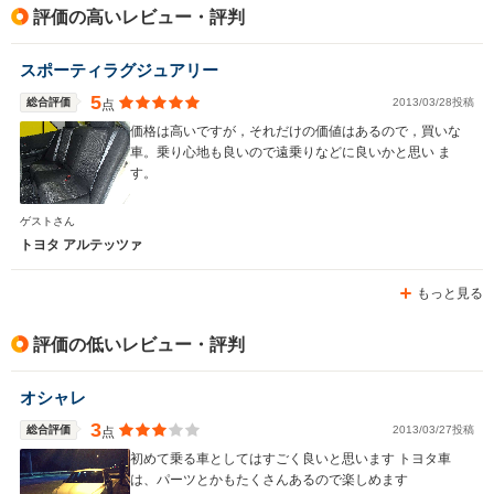
評価の高いレビュー・評判
駆動方式
4WD、FR
FF
FR、4WD
スポーティラグジュアリー
5
総合評価
2013/03/28投稿
点
価格は高いですが，それだけの価値はあるので，買いな
車。乗り心地も良いので遠乗りなどに良いかと思い ま
す。
ゲストさん
トヨタ アルテッツァ
もっと見る
評価の低いレビュー・評判
オシャレ
3
総合評価
2013/03/27投稿
点
初めて乗る車としてはすごく良いと思います トヨタ車
は、パーツとかもたくさんあるので楽しめます