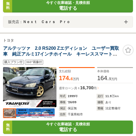
今すぐ在庫確認・見積依頼
無
電話する
料
販売店：
Ｎｅｘｔ Ｃａｒｓ Ｐｒｏ
トヨタ
アルテッツァ 2.0 RS200 Zエディション ユーザー買取
車 純正アルミ17インチホイール キーレススマートキ
ー RS200Zエディション クオリタート 6速MT ダーク
購入プラン付
360°画像付
ブルーマイカ
支払総額
本体価格
174.
164.
6
9
万円
万円
16,700
通常ローン
月々
円
年式
1999
年
走行
11.9
万km
車検
'26/09
修復
あり
保証
保証無
整備
法定整備付
住所
千葉県柏市
今すぐ在庫確認・見積依頼
無
電話する
料