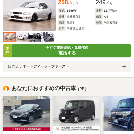
258.
249.
8
0
万円
万円
年式
1999
年
走行
12.7
万km
車検
車検整備付
修復
なし
保証
保証付
整備
法定整備付
住所
千葉県白井市
今すぐ在庫確認・見積依頼
無
電話する
料
販売店：
オートディーラーファースト
あなたにおすすめの中古車
［PR］