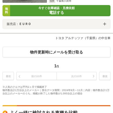
住所
千葉県八街市
今すぐ在庫確認・見積依頼
無
電話する
料
販売店：
ＥＵＲＯ
トヨタ アルテッツァ（千葉県）の中古車
物件更新時にメールを受け取る
1
/1
最初
前の30件
次の30件
最後
※人気のクルマは平均1ヶ月で掲載終了
物件数合計1万台以上のメーカー｜算出データ期間：2024年9月～11月｜内容：物件数合計1万
台以上のメーカーのうち、掲載が終了した物件数が1,000台以上の場合
よく一緒に検討される車種を比較