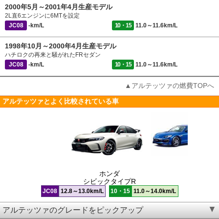
2000年5月～2001年4月生産モデル
2L直6エンジンに6MTを設定
JC08
-km/L
10・15
11.0～11.6km/L
1998年10月～2000年4月生産モデル
ハチロクの再来と騒がれたFRセダン
JC08
-km/L
10・15
11.0～11.6km/L
▲アルテッツァの燃費TOPへ
アルテッツァとよく比較されている車
ホンダ
シビックタイプR
JC08
12.8～13.0km/L
10・15
11.0～14.0km/L
アルテッツァのグレードをピックアップ