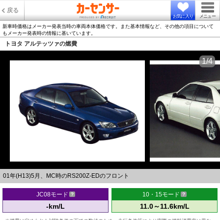
戻る
お気に入り
メニュー
新車時価格はメーカー発表当時の車両本体価格です。また基本情報など、その他の項目について
もメーカー発表時の情報に基いています。
トヨタ アルテッツァの燃費
1/4
01年(H13)5月、MC時のRS200Z-EDのフロント
JC08モード
10・15モード
-km/L
11.0～11.6km/L