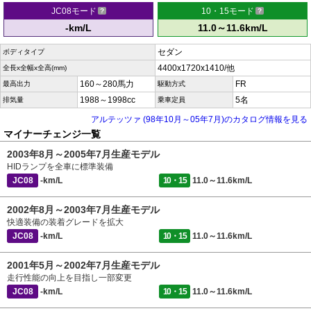
JC08モード
10・15モード
-km/L
11.0～11.6km/L
セダン
ボディタイプ
4400x1720x1410/他
全長x全幅x全高(mm)
160～280馬力
FR
最高出力
駆動方式
1988～1998cc
5名
排気量
乗車定員
アルテッツァ (98年10月～05年7月)のカタログ情報を見る
マイナーチェンジ一覧
2003年8月～2005年7月生産モデル
HIDランプを全車に標準装備
JC08
-km/L
10・15
11.0～11.6km/L
2002年8月～2003年7月生産モデル
快適装備の装着グレードを拡大
JC08
-km/L
10・15
11.0～11.6km/L
2001年5月～2002年7月生産モデル
走行性能の向上を目指し一部変更
JC08
-km/L
10・15
11.0～11.6km/L