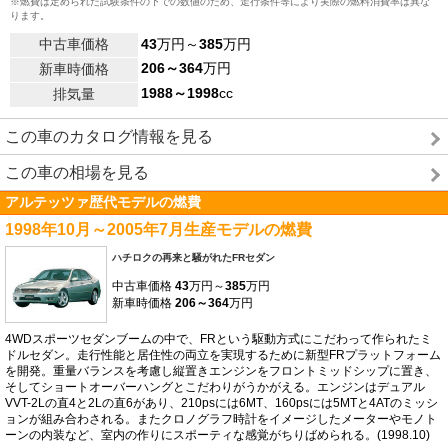
※燃費は定められた試験条件の下での数値のため、走行条件等により実際の燃料消費率は異な
ります。
中古車価格
43
万円～
385
万円
206～364
万円
新車時価格
1988～1998
cc
排気量
この車のカタログ情報を見る
この車の相場を見る
アルテッツァ歴代モデルの燃費
1998年10月～2005年7月生産モデルの燃費
ハチロクの再来と騒がれたFRセダン
中古車価格
43
万円～
385
万円
新車時価格
206～364
万円
4WDスポーツセダンブームの中で、FRという駆動方式にこだわって作られたミ
ドルセダン。走行性能と居住性の両立を実現するために新型FRプラットフォーム
を開発。重量バランスを考慮し縦置きエンジンをフロントミッドシップに置き、
そしてショートオーバーハングとこだわりがうかがえる。エンジンはデュアル
VVT-2Lの直4と2Lの直6があり、210psには6MT、160psには5MTと4ATのミッシ
ョンが組み合わされる。またクロノグラフ時計をイメージしたメーターやモノト
ーンの内装など、室内の作りにスポーティな感覚がちりばめられる。(1998.10)