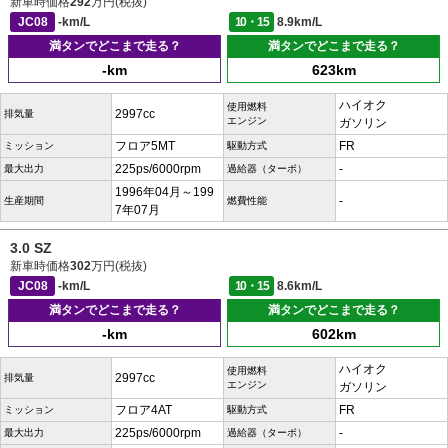
新車時価格
292
万円(税抜)
JC08
-km/L
10・15
8.9km/L
満タンでどこまで走る？
満タンでどこまで走る？
-km
623km
ハイオク
使用燃料
2997cc
排気量
エンジン
ガソリン
フロア5MT
FR
ミッション
駆動方式
225ps/6000rpm
-
最大出力
過給器（ターボ）
1996年04月～199
-
生産期間
燃費性能
7年07月
3.0 SZ
新車時価格
302
万円(税抜)
JC08
-km/L
10・15
8.6km/L
満タンでどこまで走る？
満タンでどこまで走る？
-km
602km
ハイオク
使用燃料
2997cc
排気量
エンジン
ガソリン
フロア4AT
FR
ミッション
駆動方式
225ps/6000rpm
-
最大出力
過給器（ターボ）