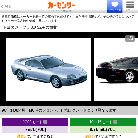
戻る
お気に入り
メニュー
新車時価格はメーカー発表当時の車両本体価格です。また基本情報など、その他の項目について
もメーカー発表時の情報に基いています。
トヨタ スープラ 3.0 SZ-Rの燃費
1/3
96年(H08)4月、MC時のフロント。仕様はグレードにより異なります
JC08モード
10・15モード
-km/L(70L)
8.7km/L(70L)
満タン
でどこまで走る？
満タン
でどこまで走る？