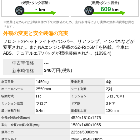
（燃費×タンク容量）
（燃費×タンク容量）
-
609
km
km
※燃費は定められた試験条件の下での数値のため、走行条件等により実際の燃料消費率は異な
ります。
外観の変更と安全装備の充実
フロントのヘッドライトやバンパー、リアランプ、インパネなどが
変更された。またNAエンジン搭載のSZ-Rに6MTを搭載。全車に
ABS、デュアルエアバッグが標準装備された。(1996.4)
中古車価格
---
340
万円(税抜)
新車時価格
1450kg
4名
車両重量
乗車定員
2550mm
2列
ホイールベース
シート列数
FR
フロア6MT
駆動方式
ミッション
フロア
3ドア
ミッション位置
ドア数
5.4m
130mm
最小回転半径
最低地上高
4520x1810x1275
全長x全幅x全高(mm)
1580x1480x1065
室内 全長x全幅x全高(mm)
225ps/6000rpm
最高出力
29kg・m/4800rpm
最大トルク