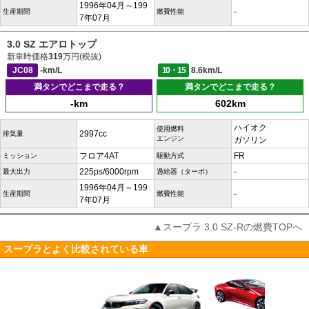
1996年04月～199
-
生産期間
燃費性能
7年07月
3.0 SZ エアロトップ
新車時価格
319
万円(税抜)
JC08
-km/L
10・15
8.6km/L
満タンでどこまで走る？
満タンでどこまで走る？
-km
602km
ハイオク
使用燃料
2997cc
排気量
エンジン
ガソリン
フロア4AT
FR
ミッション
駆動方式
225ps/6000rpm
-
最大出力
過給器（ターボ）
1996年04月～199
-
生産期間
燃費性能
7年07月
▲スープラ 3.0 SZ-Rの燃費TOPへ
スープラとよく比較されている車