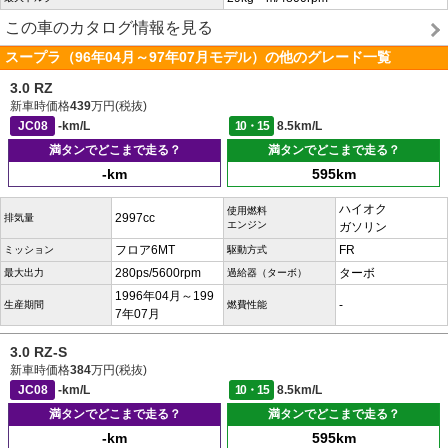
この車のカタログ情報を見る
スープラ（96年04月～97年07月モデル）の他のグレード一覧
3.0 RZ
新車時価格
439
万円(税抜)
JC08
-km/L
10・15
8.5km/L
満タンでどこまで走る？
満タンでどこまで走る？
-km
595km
ハイオク
使用燃料
2997cc
排気量
エンジン
ガソリン
フロア6MT
FR
ミッション
駆動方式
280ps/5600rpm
ターボ
最大出力
過給器（ターボ）
1996年04月～199
-
生産期間
燃費性能
7年07月
3.0 RZ-S
新車時価格
384
万円(税抜)
JC08
-km/L
10・15
8.5km/L
満タンでどこまで走る？
満タンでどこまで走る？
-km
595km