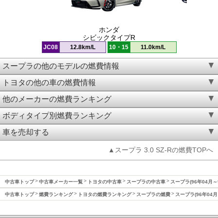
ホンダ
シビックタイプR
JC08
12.8km/L
10・15
11.0km/L
スープラの他のモデルの燃費情報
トヨタの他の車の燃費情報
他のメーカーの燃費ランキング
ボディタイプ別燃費ランキング
車を売却する
▲スープラ 3.0 SZ-Rの燃費TOPへ
中古車トップ
中古車メーカー一覧
トヨタの中古車
スープラの中古車
スープラ(96年04月～
中古車トップ
燃費ランキング
トヨタの燃費ランキング
スープラの燃費
スープラ(96年04月