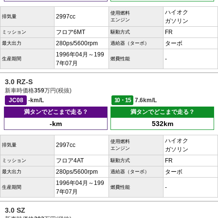
ハイオク
使用燃料
2997cc
排気量
エンジン
ガソリン
フロア6MT
FR
ミッション
駆動方式
280ps/5600rpm
ターボ
最大出力
過給器（ターボ）
1996年04月～199
-
生産期間
燃費性能
7年07月
3.0 RZ-S
新車時価格
359
万円(税抜)
JC08
-km/L
10・15
7.6km/L
満タンでどこまで走る？
満タンでどこまで走る？
-km
532km
ハイオク
使用燃料
2997cc
排気量
エンジン
ガソリン
フロア4AT
FR
ミッション
駆動方式
280ps/5600rpm
ターボ
最大出力
過給器（ターボ）
1996年04月～199
-
生産期間
燃費性能
7年07月
3.0 SZ