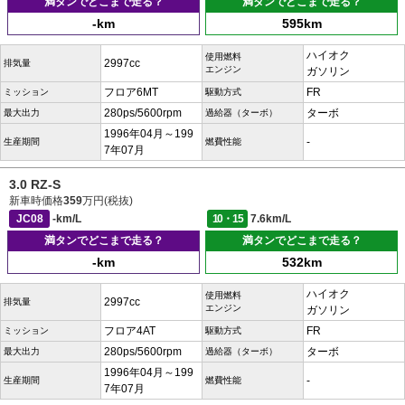
満タンでどこまで走る？
満タンでどこまで走る？
-km
595km
ハイオク
使用燃料
2997cc
排気量
エンジン
ガソリン
フロア6MT
FR
ミッション
駆動方式
280ps/5600rpm
ターボ
最大出力
過給器（ターボ）
1996年04月～199
-
生産期間
燃費性能
7年07月
3.0 RZ-S
新車時価格
359
万円(税抜)
JC08
-km/L
10・15
7.6km/L
満タンでどこまで走る？
満タンでどこまで走る？
-km
532km
ハイオク
使用燃料
2997cc
排気量
エンジン
ガソリン
フロア4AT
FR
ミッション
駆動方式
280ps/5600rpm
ターボ
最大出力
過給器（ターボ）
1996年04月～199
-
生産期間
燃費性能
7年07月