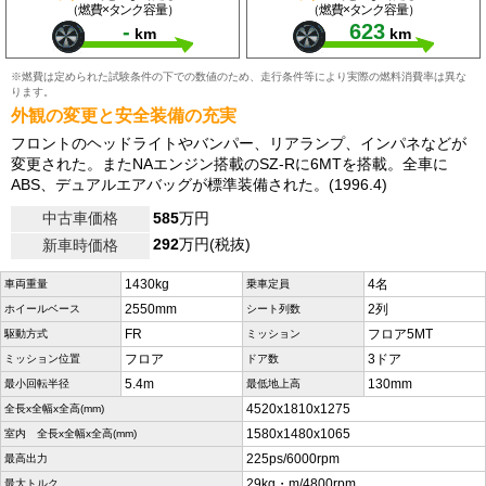
（燃費×タンク容量）
（燃費×タンク容量）
-
623
km
km
※燃費は定められた試験条件の下での数値のため、走行条件等により実際の燃料消費率は異な
ります。
外観の変更と安全装備の充実
フロントのヘッドライトやバンパー、リアランプ、インパネなどが
変更された。またNAエンジン搭載のSZ-Rに6MTを搭載。全車に
ABS、デュアルエアバッグが標準装備された。(1996.4)
中古車価格
585
万円
292
万円(税抜)
新車時価格
1430kg
4名
車両重量
乗車定員
2550mm
2列
ホイールベース
シート列数
FR
フロア5MT
駆動方式
ミッション
フロア
3ドア
ミッション位置
ドア数
5.4m
130mm
最小回転半径
最低地上高
4520x1810x1275
全長x全幅x全高(mm)
1580x1480x1065
室内 全長x全幅x全高(mm)
225ps/6000rpm
最高出力
29kg・m/4800rpm
最大トルク