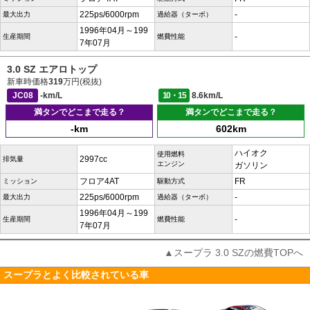
225ps/6000rpm
-
最大出力
過給器（ターボ）
1996年04月～199
-
生産期間
燃費性能
7年07月
3.0 SZ エアロトップ
新車時価格
319
万円(税抜)
JC08
-km/L
10・15
8.6km/L
満タンでどこまで走る？
満タンでどこまで走る？
-km
602km
ハイオク
使用燃料
2997cc
排気量
エンジン
ガソリン
フロア4AT
FR
ミッション
駆動方式
225ps/6000rpm
-
最大出力
過給器（ターボ）
1996年04月～199
-
生産期間
燃費性能
7年07月
▲スープラ 3.0 SZの燃費TOPへ
スープラとよく比較されている車