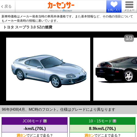
戻る
お気に入り
メニュー
新車時価格はメーカー発表当時の車両本体価格です。また基本情報など、その他の項目について
もメーカー発表時の情報に基いています。
トヨタ スープラ 3.0 SZの燃費
1/3
96年(H08)4月、MC時のフロント。仕様はグレードにより異なります
JC08モード
10・15モード
-km/L(70L)
8.9km/L(70L)
満タン
でどこまで走る？
満タン
でどこまで走る？