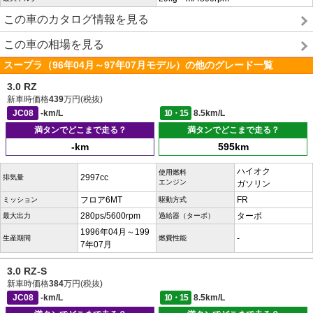
この車のカタログ情報を見る
この車の相場を見る
スープラ（96年04月～97年07月モデル）の他のグレード一覧
3.0 RZ
新車時価格
439
万円(税抜)
JC08
-km/L
10・15
8.5km/L
満タンでどこまで走る？
満タンでどこまで走る？
-km
595km
ハイオク
使用燃料
2997cc
排気量
エンジン
ガソリン
フロア6MT
FR
ミッション
駆動方式
280ps/5600rpm
ターボ
最大出力
過給器（ターボ）
1996年04月～199
-
生産期間
燃費性能
7年07月
3.0 RZ-S
新車時価格
384
万円(税抜)
JC08
-km/L
10・15
8.5km/L