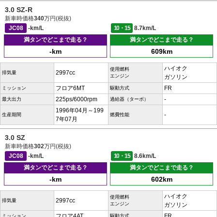
3.0 SZ-R
新車時価格
340
万円(税抜)
JC08
-km/L
10・15
8.7km/L
満タンでどこまで走る？
満タンでどこまで走る？
-km
609km
ハイオク
使用燃料
2997cc
排気量
エンジン
ガソリン
フロア6MT
FR
ミッション
駆動方式
225ps/6000rpm
-
最大出力
過給器（ターボ）
1996年04月～199
-
生産期間
燃費性能
7年07月
3.0 SZ
新車時価格
302
万円(税抜)
JC08
-km/L
10・15
8.6km/L
満タンでどこまで走る？
満タンでどこまで走る？
-km
602km
ハイオク
使用燃料
2997cc
排気量
エンジン
ガソリン
フロア4AT
FR
ミッション
駆動方式