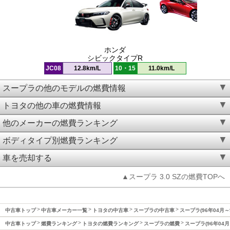
ホンダ
シビックタイプR
JC08
12.8km/L
10・15
11.0km/L
スープラの他のモデルの燃費情報
トヨタの他の車の燃費情報
他のメーカーの燃費ランキング
ボディタイプ別燃費ランキング
車を売却する
▲スープラ 3.0 SZの燃費TOPへ
中古車トップ
中古車メーカー一覧
トヨタの中古車
スープラの中古車
スープラ(96年04月～
中古車トップ
燃費ランキング
トヨタの燃費ランキング
スープラの燃費
スープラ(96年04月