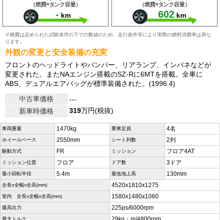
（燃費×タンク容量）
（燃費×タンク容量）
-
602
km
km
※燃費は定められた試験条件の下での数値のため、走行条件等により実際の燃料消費率は異な
ります。
外観の変更と安全装備の充実
フロントのヘッドライトやバンパー、リアランプ、インパネなどが
変更された。またNAエンジン搭載のSZ-Rに6MTを搭載。全車に
ABS、デュアルエアバッグが標準装備された。(1996.4)
中古車価格
---
319
万円(税抜)
新車時価格
1470kg
4名
車両重量
乗車定員
2550mm
2列
ホイールベース
シート列数
FR
フロア4AT
駆動方式
ミッション
フロア
3ドア
ミッション位置
ドア数
5.4m
130mm
最小回転半径
最低地上高
4520x1810x1275
全長x全幅x全高(mm)
1580x1480x1060
室内 全長x全幅x全高(mm)
225ps/6000rpm
最高出力
29kg・m/4800rpm
最大トルク