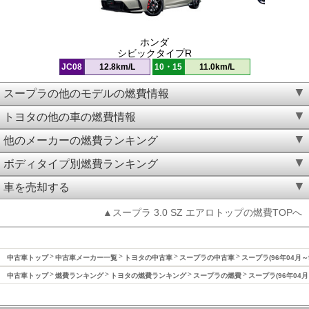
ホンダ
シビックタイプR
JC08
12.8km/L
10・15
11.0km/L
スープラの他のモデルの燃費情報
トヨタの他の車の燃費情報
他のメーカーの燃費ランキング
ボディタイプ別燃費ランキング
車を売却する
▲スープラ 3.0 SZ エアロトップの燃費TOPへ
中古車トップ
中古車メーカー一覧
トヨタの中古車
スープラの中古車
スープラ(96年04月～
中古車トップ
燃費ランキング
トヨタの燃費ランキング
スープラの燃費
スープラ(96年04月