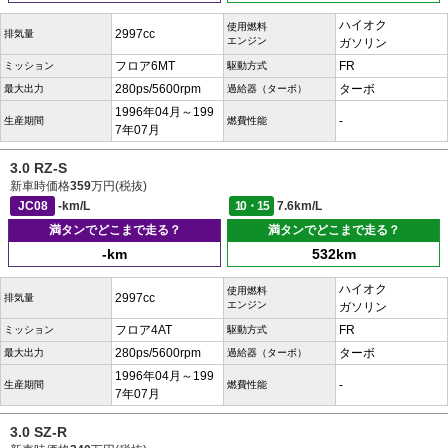
ハイオク
使用燃料
2997cc
排気量
エンジン
ガソリン
フロア6MT
FR
ミッション
駆動方式
280ps/5600rpm
ターボ
最大出力
過給器（ターボ）
1996年04月～199
-
生産期間
燃費性能
7年07月
3.0 RZ-S
新車時価格
359
万円(税抜)
JC08
-km/L
10・15
7.6km/L
満タンでどこまで走る？
満タンでどこまで走る？
-km
532km
ハイオク
使用燃料
2997cc
排気量
エンジン
ガソリン
フロア4AT
FR
ミッション
駆動方式
280ps/5600rpm
ターボ
最大出力
過給器（ターボ）
1996年04月～199
-
生産期間
燃費性能
7年07月
3.0 SZ-R