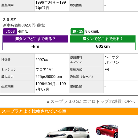
1996年04月～199
-
生産期間
燃費性能
7年07月
3.0 SZ
新車時価格
302
万円(税抜)
JC08
-km/L
10・15
8.6km/L
満タンでどこまで走る？
満タンでどこまで走る？
-km
602km
ハイオク
使用燃料
2997cc
排気量
エンジン
ガソリン
フロア4AT
FR
ミッション
駆動方式
225ps/6000rpm
-
最大出力
過給器（ターボ）
1996年04月～199
-
生産期間
燃費性能
7年07月
▲スープラ 3.0 SZ エアロトップの燃費TOPへ
スープラとよく比較されている車