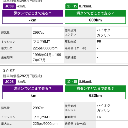
新車時価格
340
万円(税抜)
JC08
-km/L
10・15
8.7km/L
満タンでどこまで走る？
満タンでどこまで走る？
-km
609km
ハイオク
使用燃料
2997cc
排気量
エンジン
ガソリン
フロア6MT
FR
ミッション
駆動方式
225ps/6000rpm
-
最大出力
過給器（ターボ）
1996年04月～199
-
生産期間
燃費性能
7年07月
3.0 SZ
新車時価格
292
万円(税抜)
JC08
-km/L
10・15
8.9km/L
満タンでどこまで走る？
満タンでどこまで走る？
-km
623km
ハイオク
使用燃料
2997cc
排気量
エンジン
ガソリン
フロア5MT
FR
ミッション
駆動方式
225ps/6000rpm
-
最大出力
過給器（ターボ）