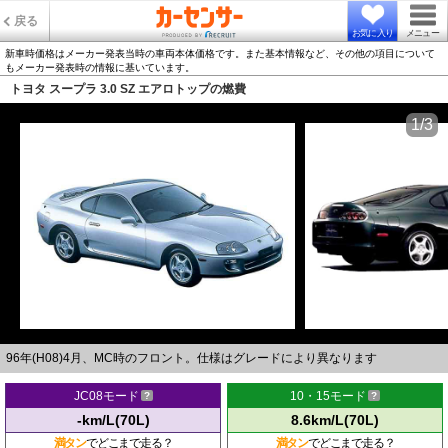
戻る
お気に入り
メニュー
新車時価格はメーカー発表当時の車両本体価格です。また基本情報など、その他の項目について
もメーカー発表時の情報に基いています。
トヨタ スープラ 3.0 SZ エアロトップの燃費
1/3
96年(H08)4月、MC時のフロント。仕様はグレードにより異なります
JC08モード
10・15モード
-km/L(70L)
8.6km/L(70L)
満タン
でどこまで走る？
満タン
でどこまで走る？