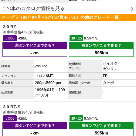
この車のカタログ情報を見る
スープラ（96年04月～97年07月モデル）の他のグレード一覧
3.0 RZ
新車時価格
439
万円(税抜)
JC08
-km/L
10・15
8.5km/L
満タンでどこまで走る？
満タンでどこまで走る？
-km
595km
ハイオク
使用燃料
2997cc
排気量
エンジン
ガソリン
フロア6MT
FR
ミッション
駆動方式
280ps/5600rpm
ターボ
最大出力
過給器（ターボ）
1996年04月～199
-
生産期間
燃費性能
7年07月
3.0 RZ-S
新車時価格
384
万円(税抜)
JC08
-km/L
10・15
8.5km/L
満タンでどこまで走る？
満タンでどこまで走る？
-km
595km