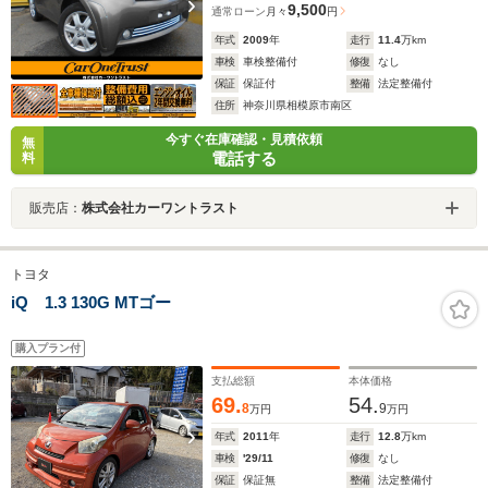
9,500
通常ローン
月々
円
年式
2009
年
走行
11.4
万km
車検
車検整備付
修復
なし
保証
保証付
整備
法定整備付
住所
神奈川県相模原市南区
今すぐ在庫確認・見積依頼
無
電話する
料
販売店：
株式会社カーワントラスト
トヨタ
iQ 1.3 130G MTゴー
購入プラン付
支払総額
本体価格
69.
54.
8
9
万円
万円
年式
2011
年
走行
12.8
万km
車検
'29/11
修復
なし
保証
保証無
整備
法定整備付