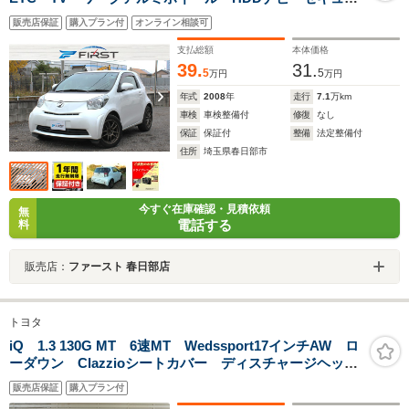
ティ HIDヘッドライト
販売店保証
購入プラン付
オンライン相談可
支払総額
本体価格
39.
31.
5
5
万円
万円
年式
2008
年
走行
7.1
万km
車検
車検整備付
修復
なし
保証
保証付
整備
法定整備付
住所
埼玉県春日部市
今すぐ在庫確認・見積依頼
無
電話する
料
販売店：
ファースト 春日部店
トヨタ
iQ 1.3 130G MT 6速MT Wedssport17インチAW ロ
ーダウン Clazzioシートカバー ディスチャージヘッド
ライト オートライト ナビ バックカメラ フルセグ
販売店保証
購入プラン付
TV DVD Bluetooth