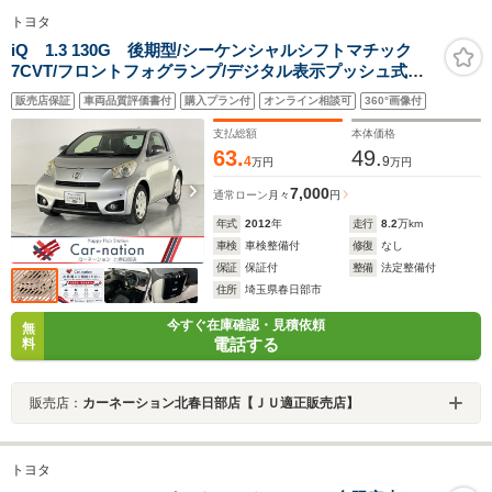
トヨタ
iQ 1.3 130G 後期型/シーケンシャルシフトマチック
7CVT/フロントフォグランプ/デジタル表示プッシュ式
AAC/革巻きステア/スマートキー・プッシュスタート/純
販売店保証
車両品質評価書付
購入プラン付
オンライン相談可
360°画像付
正オーディオ/ETC/ドラレコ
支払総額
本体価格
63.
49.
4
9
万円
万円
7,000
通常ローン
月々
円
年式
2012
年
走行
8.2
万km
車検
車検整備付
修復
なし
保証
保証付
整備
法定整備付
住所
埼玉県春日部市
今すぐ在庫確認・見積依頼
無
電話する
料
販売店：
カーネーション北春日部店【ＪＵ適正販売店】
トヨタ