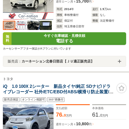
15,700
通常ローン
月々
円
年式
2014
年
走行
1.9
万km
車検
車検整備付
修復
なし
保証
保証付
整備
法定整備付
住所
埼玉県春日部市
今すぐ在庫確認・見積依頼
無
電話する
料
カーセンサーアフター保証がAプランに付いています
販売店：
カーネーション北春日部店【ＪＵ適正販売店】
トヨタ
iQ 1.0 100X 2シーター 新品タイヤ/純正 SDナビ/ドラ
イブレコーダー 社外/ETC/EBD付ABS/横滑り防止装置/バ
ックモニター/フルセグTV/エアバッグ 運転席/エアバッグ
販売店保証
オンライン相談可
360°画像付
助手席/衝突安全ボディ
支払総額
本体価格
76.
61.
9
0
万円
万円
10,800
通常ローン
月々
円