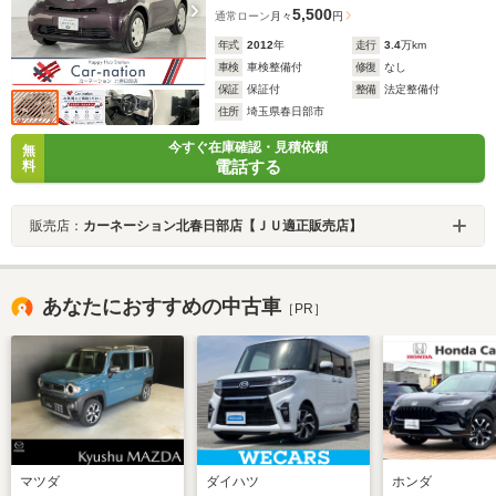
5,500
通常ローン
月々
円
年式
2012
年
走行
3.4
万km
車検
車検整備付
修復
なし
保証
保証付
整備
法定整備付
住所
埼玉県春日部市
今すぐ在庫確認・見積依頼
無
電話する
料
販売店：
カーネーション北春日部店【ＪＵ適正販売店】
あなたにおすすめの中古車
［PR］
マツダ
ダイハツ
ホンダ