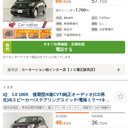
69.
57.
9
7
万円
万円
7,700
通常ローン
月々
円
年式
2014
年
走行
7.0
万km
車検
車検整備付
修復
なし
保証
保証付
整備
法定整備付
住所
千葉県野田市
今すぐ在庫確認・見積依頼
無
電話する
料
カーセンサーアフター保証がAプランに付いています
販売店：
カーネーション柏インター店【ＪＵ適正販売店】
トヨタ
iQ 1.0 100X 後期型/6速CVT/純正オーディオ(CD再
生)/6スピーカー/ステアリングスイッチ/電格ミラー/キー
レスキー/横滑り防止/ドラレコ/ETC
販売店保証
車両品質評価書付
購入プラン付
オンライン相談可
360°画像付
支払総額
本体価格
49.
36.
9
7
万円
万円