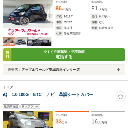
支払総額
本体価格
86.
81.
8
7
万円
万円
年式
2012
年
走行
8.4
万km
車検
'27/07
修復
なし
保証
保証付
整備
法定整備付
住所
愛知県西尾市
今すぐ在庫確認・見積依頼
無
電話する
料
販売店：
アップルワールド安城西尾インター店
トヨタ
iQ 1.0 100G ETC ナビ 革調シートカバー
販売店保証
購入プラン付
支払総額
本体価格
33
16.
0
万円
万円