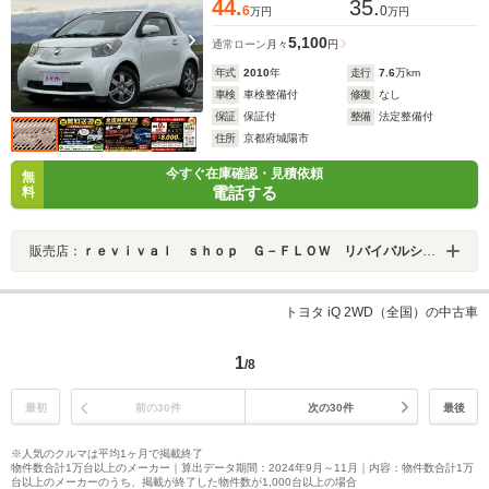
44.
35.
6
0
万円
万円
5,100
通常ローン
月々
円
年式
2010
年
走行
7.6
万km
車検
車検整備付
修復
なし
保証
保証付
整備
法定整備付
住所
京都府城陽市
今すぐ在庫確認・見積依頼
無
電話する
料
販売店：
ｒｅｖｉｖａｌ ｓｈｏｐ Ｇ－ＦＬＯＷ リバイバルショップ ジーフロウ
トヨタ iQ 2WD（全国）の中古車
1
/8
最初
前の30件
次の30件
最後
※人気のクルマは平均1ヶ月で掲載終了
物件数合計1万台以上のメーカー｜算出データ期間：2024年9月～11月｜内容：物件数合計1万
台以上のメーカーのうち、掲載が終了した物件数が1,000台以上の場合