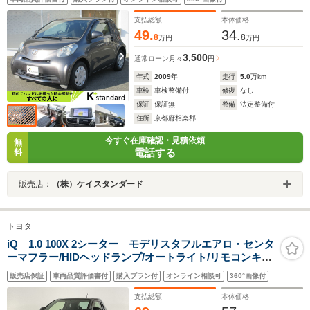
支払総額
本体価格
49.
34.
8
8
万円
万円
3,500
通常ローン
月々
円
年式
2009
年
走行
5.0
万km
車検
車検整備付
修復
なし
保証
保証無
整備
法定整備付
住所
京都府相楽郡
今すぐ在庫確認・見積依頼
無
電話する
料
販売店：
（株）ケイスタンダード
トヨタ
iQ 1.0 100X 2シーター モデリスタフルエアロ・センタ
ーマフラー/HIDヘッドランプ/オートライト/リモコンキー/
純正メモリーナビ(CD・TV・Bluetooth)/ETC
販売店保証
車両品質評価書付
購入プラン付
オンライン相談可
360°画像付
支払総額
本体価格