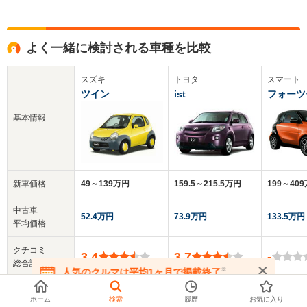
よく一緒に検討される車種を比較
スズキ
トヨタ
スマート
ツイン
ist
フォーツ
基本情報
新車価格
49～139万円
159.5～215.5万円
199～40
中古車
52.4万円
73.9万円
133.5万円
平均価格
クチコミ
3.4
3.7
-
総合評価
※
人気のクルマは平均1ヶ月で掲載終了
在庫が無くなる前にお問い合わせください
乗車定員
2人
5人
2人
ホーム
検索
履歴
お気に入り