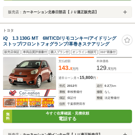
販売店：
カーネーション北春日部店【ＪＵ適正販売店】
トヨタ
iQ 1.3 130G MT 6MT/CD/リモコンキー/アイドリング
ストップ/フロントフォグランプ/革巻きステアリング
販売店保証
車両品質評価書付
購入プラン付
オンライン相談可
360°画像付
支払総額
本体価格
143.
129.
8
9
万円
万円
15,800
通常ローン
月々
円
年式
2012
年
走行
0.2
万km
車検
車検整備付
修復
なし
保証
保証付
整備
法定整備付
住所
千葉県野田市
今すぐ在庫確認・見積依頼
無
電話する
料
販売店：
カーネーション柏インター店【ＪＵ適正販売店】