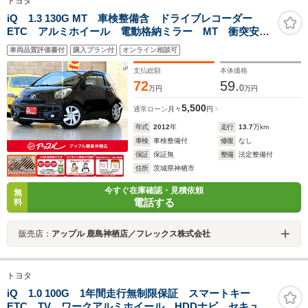
トヨタ
iQ 1.3 130G MT 車検整備含 ドライブレコーダー
ETC アルミホイール 電動格納ミラー MT 衝突安全
ボディ ABS ESC CD ミュージックプレイヤー接続
車両品質評価書付
購入プラン付
オンライン相談可
可 エアコン パワーステアリング パワーウィンド
ウ 運転席エアバッグ
支払総額
本体価格
72
59.
0
万円
万円
5,500
通常ローン
月々
円
年式
2012
年
走行
13.7
万km
車検
車検整備付
修復
なし
保証
保証無
整備
法定整備付
住所
茨城県神栖市
今すぐ在庫確認・見積依頼
無
電話する
料
販売店：
アップル 鹿島神栖店／フレックス株式会社
トヨタ
iQ 1.0 100G 1年間走行無制限保証 スマートキー
ETC TV ワークアルミホイール HDDナビ セキュリ