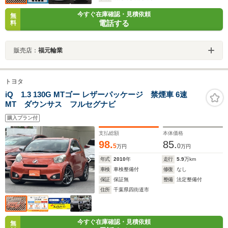
今すぐ在庫確認・見積依頼
無
電話する
料
販売店：
福元輪業
トヨタ
iQ 1.3 130G MTゴー レザーパッケージ 禁煙車 6速
MT ダウンサス フルセグナビ
購入プラン付
支払総額
本体価格
98.
85.
5
0
万円
万円
年式
2010
年
走行
5.9
万km
車検
車検整備付
修復
なし
保証
保証無
整備
法定整備付
住所
千葉県四街道市
今すぐ在庫確認・見積依頼
無