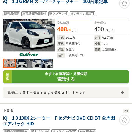
iQ 1.3 GRMN スーパーチャージャー 100台限定車
販売店保証
車両品質評価書付
購入プラン付
オンライン相談可
支払総額
本体価格
408.
400.
8
8
万円
万円
年式
2012
年
走行
6.2
万km
車検
車検整備付
修復
なし
保証
保証付
整備
法定整備付
住所
千葉県野田市
今すぐ在庫確認・見積依頼
無
電話する
料
販売店：
ＧＴ－Ｇａｒａｇｅ＠Ｇｕｌｌｉｖｅｒ
トヨタ
PR
iQ 1.0 100X 2シーター Fセグナビ DVD CD BT 全周囲
エアバック HID
車両品質評価書付
購入プラン付
オンライン相談可
360°画像付