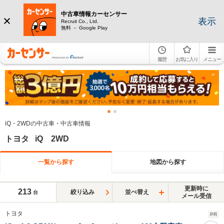
中古車情報カーセンサー
表示
Recruit Co., Ltd.
無料 － Google Play
履歴
お気に入り
メニュー
iQ・2WDの中古車・中古車情報
トヨタ iQ 2WD
一覧から探す
地図から探す
更新時に
213
絞り込み
並べ替え
台
メール受信
トヨタ
PR