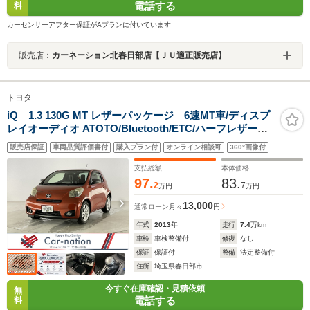
電話する
料
カーセンサーアフター保証がAプランに付いています
販売店：
カーネーション北春日部店【ＪＵ適正販売店】
トヨタ
iQ 1.3 130G MT レザーパッケージ 6速MT車/ディスプ
レイオーディオ ATOTO/Bluetooth/ETC/ハーフレザーシ
ート/バックモニター/LEDヘッドランプ/LEDフォグラン
販売店保証
車両品質評価書付
購入プラン付
オンライン相談可
360°画像付
プ/ドライブレコーダー/i-stop/純正16インチアルミ/横滑り
防止
支払総額
本体価格
97.
83.
2
7
万円
万円
13,000
通常ローン
月々
円
年式
2013
年
走行
7.4
万km
車検
車検整備付
修復
なし
保証
保証付
整備
法定整備付
住所
埼玉県春日部市
今すぐ在庫確認・見積依頼
無
電話する
料