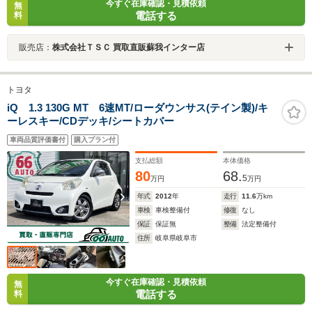
今すぐ在庫確認・見積依頼
無
電話する
料
販売店：
株式会社ＴＳＣ 買取直販蘇我インター店
トヨタ
iQ 1.3 130G MT 6速MT/ローダウンサス(テイン製)/キ
ーレスキー/CDデッキ/シートカバー
車両品質評価書付
購入プラン付
支払総額
本体価格
80
68.
5
万円
万円
年式
2012
年
走行
11.6
万km
車検
車検整備付
修復
なし
保証
保証無
整備
法定整備付
住所
岐阜県岐阜市
今すぐ在庫確認・見積依頼
無
電話する
料