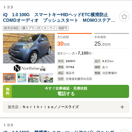
トヨタ
iQ 1.0 100G スマートキーHIDヘッドETC横滑防止
CDMDオーディオ プッシュスタート MOMOステアリ
ング純正ハンドルあり RSRダウンサス純正サスあり
販売店保証
購入プラン付
オンライン相談可
車検令和9年4月 エンジンスターター
支払総額
本体価格
30
25.
0
万円
万円
7,100
通常ローン
月々
円
年式
2009
年
走行
9.5
万km
車検
'27/04
修復
あり
保証
保証付
整備
法定整備付
住所
北海道札幌市白石区
今すぐ在庫確認・見積依頼
無
電話する
料
販売店：
Ｎｏｒｔｈｒｉｓｅ／ノースライズ
トヨタ