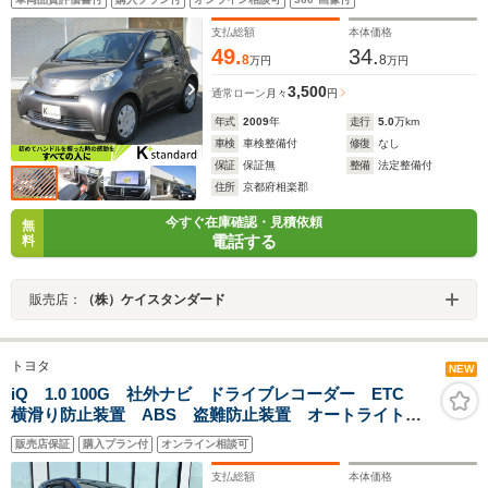
支払総額
本体価格
49.
34.
8
8
万円
万円
3,500
通常ローン
月々
円
年式
2009
年
走行
5.0
万km
車検
車検整備付
修復
なし
保証
保証無
整備
法定整備付
住所
京都府相楽郡
今すぐ在庫確認・見積依頼
無
電話する
料
販売店：
（株）ケイスタンダード
トヨタ
NEW
iQ 1.0 100G 社外ナビ ドライブレコーダー ETC
横滑り防止装置 ABS 盗難防止装置 オートライト
ウィンカーミラー 電格ミラー スマートキー 純正フ
販売店保証
購入プラン付
オンライン相談可
ロアマット 純正15インチアルミホイール サイドバイ
ザー
支払総額
本体価格