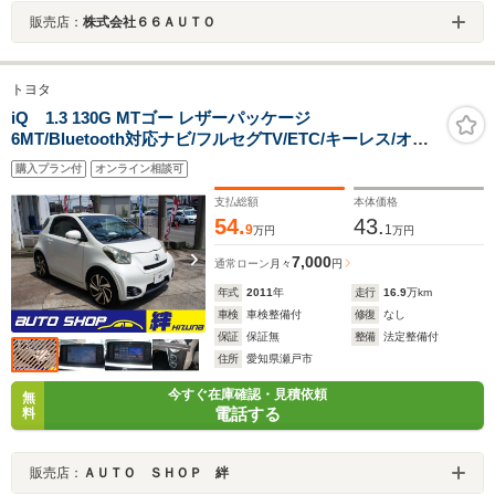
販売店：
株式会社６６ＡＵＴＯ
トヨタ
iQ 1.3 130G MTゴー レザーパッケージ
6MT/Bluetooth対応ナビ/フルセグTV/ETC/キーレス/オー
トライト/DVD再生/トラクションコントロール/電動格納
購入プラン付
オンライン相談可
ミラー/純正アルミホイール/OBDチェック済
支払総額
本体価格
54.
43.
9
1
万円
万円
7,000
通常ローン
月々
円
年式
2011
年
走行
16.9
万km
車検
車検整備付
修復
なし
保証
保証無
整備
法定整備付
住所
愛知県瀬戸市
今すぐ在庫確認・見積依頼
無
電話する
料
販売店：
ＡＵＴＯ ＳＨＯＰ 絆