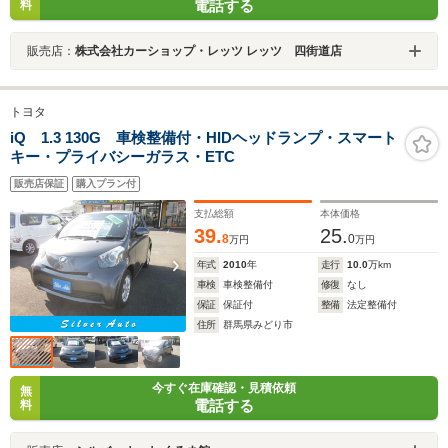
電話する
料
販売店：
株式会社カーショップ・レッツ レッツ 四街道店
トヨタ
iQ 1.3 130G 車検整備付・HIDヘッドランプ・スマート
キー・プライバシーガラス・ETC
販売店保証
購入プラン付
支払総額
本体価格
39.
25.
8
0
万円
万円
年式
2010
年
走行
10.0
万km
車検
車検整備付
修復
なし
保証
保証付
整備
法定整備付
住所
群馬県みどり市
今すぐ在庫確認・見積依頼
無
電話する
料