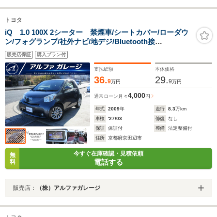
トヨタ
iQ 1.0 100X 2シーター 禁煙車/シートカバー/ローダウ
ン/フォグランプ/社外ナビ/地デジ/Bluetooth接
続/USB/ETC/ディスチャージヘッドライト/フォグLED/ス
販売店保証
購入プラン付
テアリングスイッチ/ウインカー付きドアミラー/
支払総額
本体価格
36.
29.
9
9
万円
万円
4,000
通常ローン
月々
円
年式
2009
年
走行
8.3
万km
車検
'27/03
修復
なし
保証
保証付
整備
法定整備付
住所
京都府京田辺市
今すぐ在庫確認・見積依頼
無
電話する
料
販売店：
（株）アルファガレージ