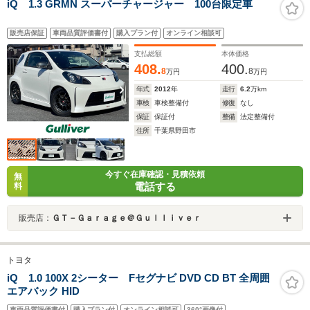
iQ 1.3 GRMN スーパーチャージャー 100台限定車
販売店保証
車両品質評価書付
購入プラン付
オンライン相談可
支払総額
本体価格
408.
400.
8
8
万円
万円
年式
2012
年
走行
6.2
万km
車検
車検整備付
修復
なし
保証
保証付
整備
法定整備付
住所
千葉県野田市
今すぐ在庫確認・見積依頼
無
電話する
料
販売店：
ＧＴ－Ｇａｒａｇｅ＠Ｇｕｌｌｉｖｅｒ
トヨタ
iQ 1.0 100X 2シーター Fセグナビ DVD CD BT 全周囲
エアバック HID
車両品質評価書付
購入プラン付
オンライン相談可
360°画像付