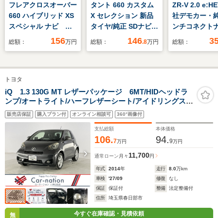
フレアクロスオーバー
タント 660 カスタム
ZR-V 2.0 e:H
660 ハイブリッド XS
X セレクション 新品
社デモカー・純
スペシャル ナビ シ
タイヤ/純正 SDナビ/
ンチコネクト
ートヒーター ETC
衝突安全装置/両側電
TV・マルチビ
156
146
3
総額：
万円
総額：
.8
万円
総額：
前後ドラレコ 全方位
動スライドドア/シー
メラ・前後ド
モニター
トヒーター/車線逸脱
コーダー・
防止支援システム/シ
Bluetooth
トヨタ
ート ハーフレザー/ド
ナー車
ライブレコーダー 純
iQ 1.3 130G MT レザーパッケージ 6MT/HIDヘッドラ
ンプ/オートライト/ハーフレザーシート/アイドリングスト
正/ヘッドランプ LED
ップ/ETC/前後ドラレコ/ポータブルナビ/CD/リモコンキー
販売店保証
購入プラン付
オンライン相談可
360°画像付
支払総額
本体価格
106.
94.
7
9
万円
万円
11,700
通常ローン
月々
円
年式
2014
年
走行
8.0
万km
車検
'27/09
修復
なし
保証
保証付
整備
法定整備付
住所
埼玉県春日部市
今すぐ在庫確認・見積依頼
無