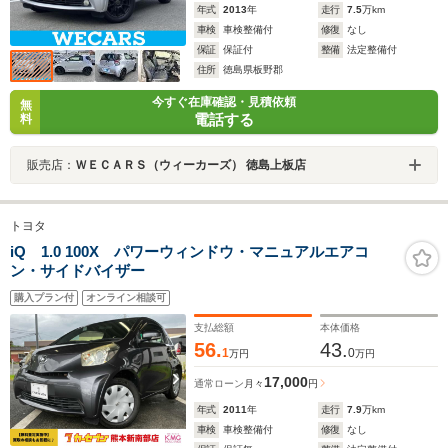
年式
2013
年
走行
7.5
万km
車検
車検整備付
修復
なし
保証
保証付
整備
法定整備付
住所
徳島県板野郡
今すぐ在庫確認・見積依頼
無
電話する
料
販売店：
ＷＥＣＡＲＳ（ウィーカーズ） 徳島上板店
トヨタ
iQ 1.0 100X パワーウィンドウ・マニュアルエアコ
ン・サイドバイザー
購入プラン付
オンライン相談可
支払総額
本体価格
56.
43.
1
0
万円
万円
17,000
通常ローン
月々
円
年式
2011
年
走行
7.9
万km
車検
車検整備付
修復
なし