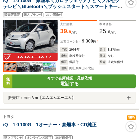
iQ 1.0 100G 禁煙車＼カロッツェリアナビ＼フルセグ
テレビ＼Bluetooth＼プッシュスタート＼スマートキー＼
オートライト＼
販売店保証
購入プラン付
360°画像付
支払総額
本体価格
39.
25.
8
6
万円
万円
9,300
通常ローン
月々
円
年式
2009
年
走行
9.2
万km
車検
車検整備付
修復
なし
保証
保証付
整備
法定整備付
住所
岡山県岡山市北区
今すぐ在庫確認・見積依頼
無
電話する
料
販売店：
ｍｍＡｍ【エムエムエーエム】
トヨタ
NEW
iQ 1.0 100G 1オーナー・禁煙車・CD純正
購入プラン付
オンライン相談可
360°画像付