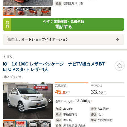
住所
福岡県那珂川市
今すぐ在庫確認・見積依頼
無
電話する
料
販売店：
オートショップイミテーション
トヨタ
iQ 1.0 100G レザーパッケージ ナビTV後カメラBT
ETC Pスタ-ト レザ- 4人
購入プラン付
支払総額
本体価格
45.
33.
5
0
万円
万円
13,800
通常ローン
月々
円
年式
2008
年
走行
6.1
万km
車検
車検整備付
修復
なし
保証
保証無
整備
法定整備付
住所
鹿児島県鹿児島市