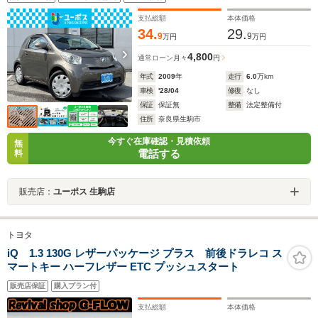
支払総額
本体価格
34.
29.
9
9
万円
万円
4,800
通常ローン
月々
円
年式
2009
年
走行
6.0
万km
車検
'28/04
修復
なし
保証
保証無
整備
法定整備付
住所
奈良県生駒市
今すぐ在庫確認・見積依頼
無
電話する
料
販売店：
ユーポス 生駒店
トヨタ
iQ 1.3 130G レザーパッケージ プラス 前後ドラレコ ス
マートキー ハーフレザー ETC プッシュスタート
販売店保証
購入プラン付
支払総額
本体価格