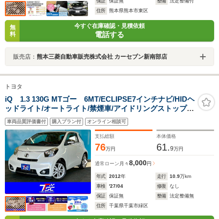
保証
保証無
整備
法定整備付
住所
熊本県熊本市東区
今すぐ在庫確認・見積依頼
無
電話する
料
販売店：
熊本三菱自動車販売株式会社 カーセブン新南部店
トヨタ
iQ 1.3 130G MTゴー 6MT/ECLIPSE7インチナビ/HIDヘ
ッドライト/オートライト/禁煙車/アイドリングストップ/
純正16インチアルミ
車両品質評価書付
購入プラン付
オンライン相談可
支払総額
本体価格
76
61.
9
万円
万円
8,000
通常ローン
月々
円
年式
2012
年
走行
10.9
万km
車検
'27/04
修復
なし
保証
保証無
整備
法定整備無
住所
千葉県千葉市緑区