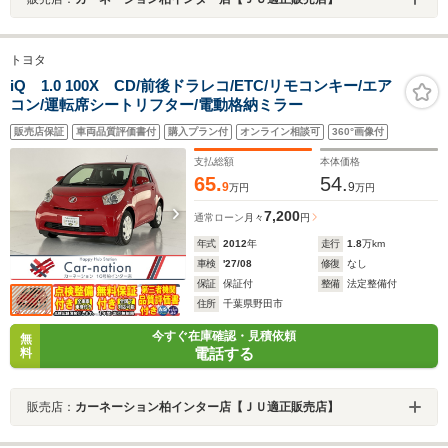
トヨタ
iQ 1.0 100X CD/前後ドラレコ/ETC/リモコンキー/エア
コン/運転席シートリフター/電動格納ミラー
販売店保証
車両品質評価書付
購入プラン付
オンライン相談可
360°画像付
支払総額
本体価格
65.
54.
9
9
万円
万円
7,200
通常ローン
月々
円
年式
2012
年
走行
1.8
万km
車検
'27/08
修復
なし
保証
保証付
整備
法定整備付
住所
千葉県野田市
今すぐ在庫確認・見積依頼
無
電話する
料
販売店：
カーネーション柏インター店【ＪＵ適正販売店】