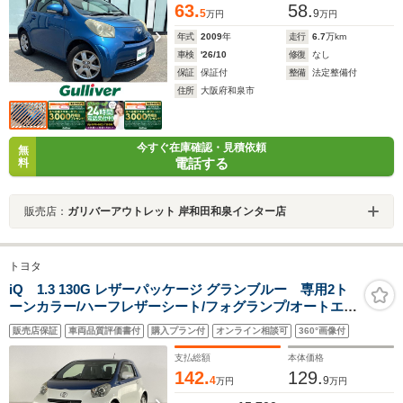
63.
58.
5
9
万円
万円
年式
2009
年
走行
6.7
万km
車検
'26/10
修復
なし
保証
保証付
整備
法定整備付
住所
大阪府和泉市
今すぐ在庫確認・見積依頼
無
電話する
料
販売店：
ガリバーアウトレット 岸和田和泉インター店
トヨタ
iQ 1.3 130G レザーパッケージ グランブルー 専用2ト
ーンカラー/ハーフレザーシート/フォグランプ/オートエア
コン/スマートキー/プッシュスタート/純正SDナビ(CD・
販売店保証
車両品質評価書付
購入プラン付
オンライン相談可
360°画像付
DVD・フルセグ・Bluetooth)/バックカメラ/純正ドラレ
コ/ETC
支払総額
本体価格
142.
129.
4
9
万円
万円