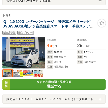
販売店：
シルバーオート くるま館
トヨタ
iQ 1.0 100G レザーパッケージ 禁煙車メモリーナビ
DVD/SD/USB地デジ音楽録音スマートキー革巻ステア前
後ドラレコECOモード純正15AW
販売店保証
購入プラン付
支払総額
本体価格
45
29.
9
万円
万円
年式
2009
年
走行
4.5
万km
車検
車検整備付
修復
なし
保証
保証付
整備
法定整備付
住所
埼玉県吉川市
今すぐ在庫確認・見積依頼
無
電話する
料
販売店：
Ｔｏｔａｌ Ａｕｔｏ Ｓｅｒｖｉｃｅ（トータルオートサービス）ＪＵ適正販売店