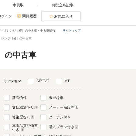
車買取
お役立ち記事
ログイン
閲覧履歴
お気に入り
プ・オレンジ［橙］の中古車・中古車情報
サイトマップ
オレンジ［橙］の中古車
）の中古車
ミッション
AT/CVT
MT
新着物件
未登録車
支払総額あり
メーカー系販売店
修復歴なし
クーポン付き
車両品質評価書
購入プラン付き
付き