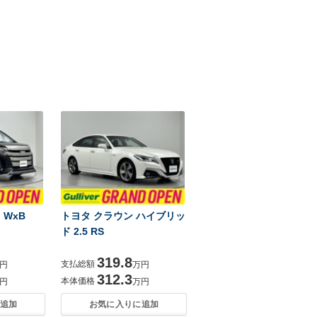
i WxB
トヨタ クラウン ハイブリッ
ド 2.5 RS
319.8
支払総額
円
万円
312.3
本体価格
円
万円
追加
お気に入りに追加