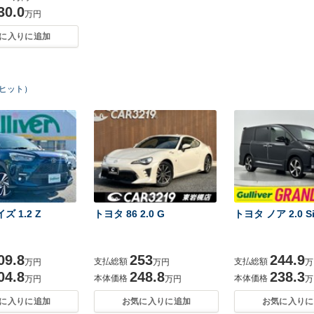
30.0
万円
に入りに追加
台ヒット）
ズ 1.2 Z
トヨタ 86 2.0 G
トヨタ ノア 2.0 S
09.8
253
244.9
支払総額
支払総額
万円
万円
万
04.8
248.8
238.3
本体価格
本体価格
万円
万円
万
に入りに追加
お気に入りに追加
お気に入りに