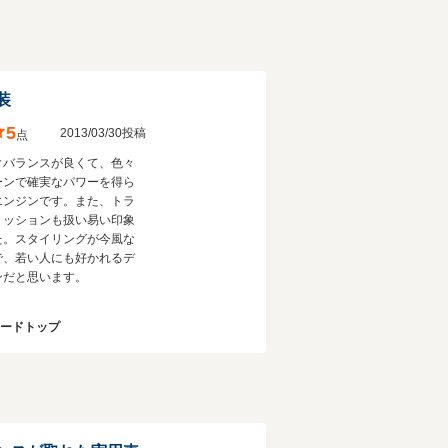
装
5
2013/03/30投稿
点
クバランスが良くて、色々
ーンで確実なパワーを得ら
エンジンです。また、トラ
ミッションも扱い易い印象
た。スタイリングが今風な
で、若い人にも好かれるデ
ンだと思います。
ハードトップ