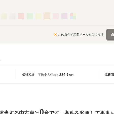
この条件で新着メールを受け取る
報
284.9
価格相場
燃費(
平均中古価格：
万円
0
該当する中古車は
台です。条件を変更して再度