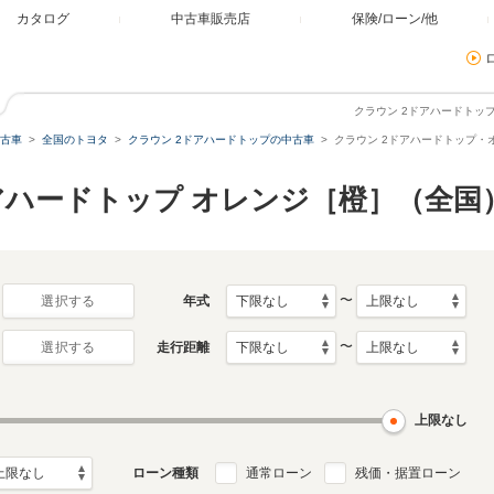
カタログ
中古車販売店
保険/ローン/他
クラウン 2ドアハードトッ
古車
全国のトヨタ
クラウン 2ドアハードトップの中古車
クラウン 2ドアハードトップ・
ドアハードトップ オレンジ［橙］（全国
〜
年式
選択する
〜
走行距離
選択する
上限なし
ローン種類
通常ローン
残価・据置ローン