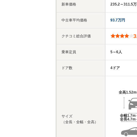
新車価格
235.2～311.5
中古車平均価格
93.7万円
3
クチコミ総合評価
乗車定員
5～6人
ドア数
4ドア
全高
1.52
全幅
1.7m
サイズ
全長
4.7m
（全長・全幅・全高）