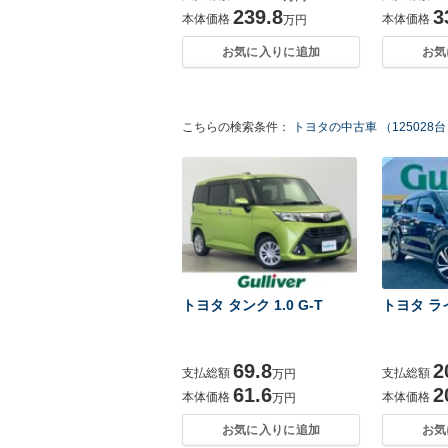
239.8
3
本体価格
本体価格
万円
お気に入りに追加
お気
こちらの検索条件：
トヨタの中古車 （125028
トヨタ タンク 1.0 G-T
トヨタ ライ
69.8
2
支払総額
支払総額
万円
61.6
2
本体価格
本体価格
万円
お気に入りに追加
お気