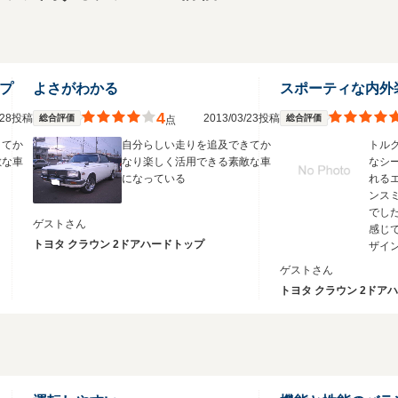
ップ
よさがわかる
スポーティな内外
4
3/28投稿
2013/03/23投稿
総合評価
総合評価
点
きてか
自分らしい走りを追及できてか
トル
敵な車
なり楽しく活用できる素敵な車
なシ
になっている
れる
ンス
でし
ゲストさん
感じ
トヨタ クラウン 2ドアハードトップ
ザイ
ゲストさん
トヨタ クラウン 2ドア