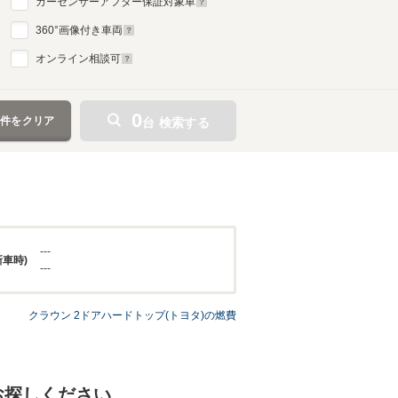
カーセンサーアフター保証対象車
360
°画像付き車両
オンライン相談可
0
条件をクリア
台 検索する
---
新車時)
---
クラウン 2ドアハードトップ(トヨタ)の燃費
お探しください。