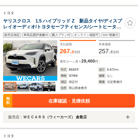
トヨタ
ヤリスクロス 1.5 ハイブリッド Z 新品タイヤ/ディスプ
レイオーディオ/トヨタセーフティセンス/シートヒーター
前席/車線逸脱防止支援システム/シート ハーフレザー/ヘ
販売店保証
車両品質評価書付
購入プラン付
オンライン相談可
360°画像付
ッドランプ LED/USBジャック
支払総額
本体価格
267.
257.
9
6
万円
万円
29,400
通常ローン
月々
円
年式
2022
年
走行
3.4
万km
車検
'27/03
修復
なし
保証
保証付
整備
法定整備付
住所
岡山県倉敷市
無
在庫確認・見積依頼
料
販売店：
ＷＥＣＡＲＳ（ウィーカーズ） 倉敷店
トヨタ