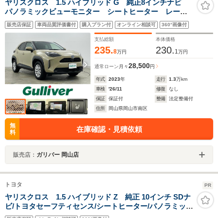
ヤリスクロス 1.5 ハイブリッド G 純正8インチナビ
パノラミックビューモニター シートヒーター レーダ
ークルーズコントロール 衝突軽減ブレーキ ステアリ
販売店保証
車両品質評価書付
購入プラン付
オンライン相談可
360°画像付
ングヒーター オートハイビーム ビルトインETC
LEDヘッドライト 100V電源
支払総額
本体価格
235.
230.
8
1
万円
万円
28,500
通常ローン
月々
円
年式
2023
年
走行
1.3
万km
車検
'26/11
修復
なし
保証
保証付
整備
法定整備付
住所
岡山県岡山市南区
無
在庫確認・見積依頼
料
販売店：
ガリバー 岡山店
トヨタ
PR
ヤリスクロス 1.5 ハイブリッド Z 純正 10インチ SDナ
ビ/トヨタセーフティセンス/シートヒーター/パノラミック
ビューモニター/車線逸脱防止支援システム/シート ハーフ