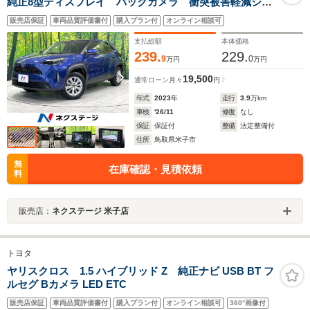
純正8型ディスプレイ バックカメラ 衝突被害軽減シス
テム レーダークルーズ 禁煙車 ドラレコ コーナー
販売店保証
車両品質評価書付
購入プラン付
オンライン相談可
センサー LEDヘッド ETC 純正16インチアルミ オ
ートハイビーム 車線逸脱警報
支払総額
本体価格
239.
229.
9
0
万円
万円
19,500
通常ローン
月々
円
年式
2023
年
走行
3.9
万km
車検
'26/11
修復
なし
保証
保証付
整備
法定整備付
住所
鳥取県米子市
無
在庫確認・見積依頼
料
販売店：
ネクステージ 米子店
トヨタ
ヤリスクロス 1.5 ハイブリッド Z 純正ナビ USB BT フ
ルセグ Bカメラ LED ETC
販売店保証
車両品質評価書付
購入プラン付
オンライン相談可
360°画像付