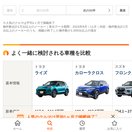
最初
前の30件
次の30件
最後
※人気のクルマは平均1ヶ月で掲載終了
物件数合計1万台以上のメーカー｜算出データ期間：2024年9月～11月｜内容：物件数合計1万
台以上のメーカーのうち、掲載が終了した物件数が1,000台以上の場合
よく一緒に検討される車種を比較
トヨタ
トヨタ
スズキ
ライズ
カローラクロス
フロンク
基本情報
新車価格
167.9～244.2万円
199.9～407.8万円
254.1～2
※
人気のクルマは平均1ヶ月で掲載終了
在庫が無くなる前にお問い合わせください
中古車
204.8万円
318.2万円
246.4万円
平均価格
ホーム
検索
履歴
お気に入り