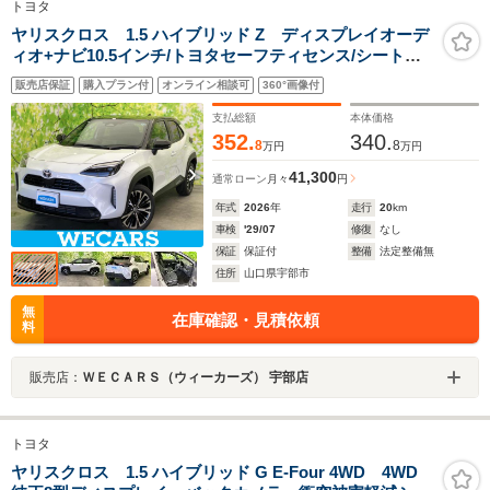
トヨタ
ヤリスクロス 1.5 ハイブリッド Z ディスプレイオーデ
ィオ+ナビ10.5インチ/トヨタセーフティセンス/シートヒ
ーター 前席/パノラミックビューモニター/車線逸脱防止支
販売店保証
購入プラン付
オンライン相談可
360°画像付
援システム/シート ハーフレザー
支払総額
本体価格
352.
340.
8
8
万円
万円
41,300
通常ローン
月々
円
年式
2026
年
走行
20
km
車検
'29/07
修復
なし
保証
保証付
整備
法定整備無
住所
山口県宇部市
無
在庫確認・見積依頼
料
販売店：
ＷＥＣＡＲＳ（ウィーカーズ） 宇部店
トヨタ
ヤリスクロス 1.5 ハイブリッド G E-Four 4WD 4WD