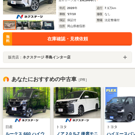
通常ローン
月々
円
年式
2020
年
走行
7.1
万km
車検
'27/10
修復
なし
保証
保証付
整備
法定整備付
住所
岡山県都窪郡
無
在庫確認・見積依頼
料
販売店：
ネクステージ 早島インター店
あなたにおすすめの中古車
［PR］
日産
トヨタ
トヨタ
ルークス 660 ハイウ
ノア 2.0 S-Z 後席モニ
ハイエースバン 