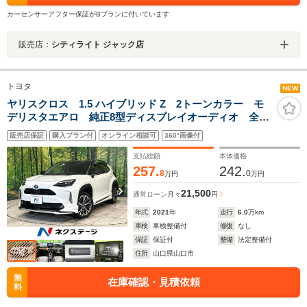
カーセンサーアフター保証がBプランに付いています
販売店：
シティライト ジャック店
トヨタ
NEW
ヤリスクロス 1.5 ハイブリッド Z 2トーンカラー モ
デリスタエアロ 純正8型ディスプレイオーディオ 全周
囲カメラ セーフティセンス レーダークルーズ 電動
販売店保証
購入プラン付
オンライン相談可
360°画像付
リアゲート シートヒーター ハーフレザー パワーシ
ート 禁煙車 ワンオーナー
支払総額
本体価格
257.
242.
8
0
万円
万円
21,500
通常ローン
月々
円
年式
2021
年
走行
6.0
万km
車検
車検整備付
修復
なし
保証
保証付
整備
法定整備付
住所
山口県山口市
無
在庫確認・見積依頼
料