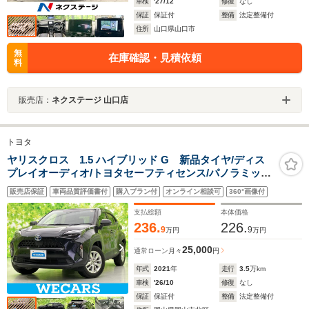
車検
'27/12
修復
なし
保証
保証付
整備
法定整備付
住所
山口県山口市
無
在庫確認・見積依頼
料
販売店：
ネクステージ 山口店
トヨタ
ヤリスクロス 1.5 ハイブリッド G 新品タイヤ/ディス
プレイオーディオ/トヨタセーフティセンス/パノラミック
ビューモニター/車線逸脱防止支援システム/ヘッドランプ
販売店保証
車両品質評価書付
購入プラン付
オンライン相談可
360°画像付
LED/USBジャック/Bluetooth接続/ETC
支払総額
本体価格
236.
226.
9
9
万円
万円
25,000
通常ローン
月々
円
年式
2021
年
走行
3.5
万km
車検
'26/10
修復
なし
保証
保証付
整備
法定整備付