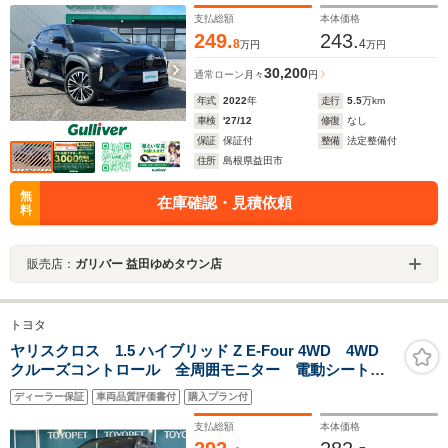
支払総額
本体価格
249.
243.
8
4
万円
万円
30,200
通常ローン
月々
円
年式
2022
年
走行
5.5
万km
車検
'27/12
修復
なし
保証
保証付
整備
法定整備付
住所
島根県益田市
無
在庫確認・見積依頼
料
販売店：
ガリバー 益田ゆめタウン店
トヨタ
ヤリスクロス 1.5 ハイブリッド Z E-Four 4WD 4WD
クルーズコントロール 全周囲モニター 電動シート
ETC ワンオーナー車
ディーラー保証
車両品質評価書付
購入プラン付
支払総額
本体価格