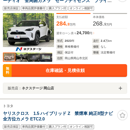
ーディオ 全周囲カメラ セーフティセンス ブライン
ドスポットモニター レーダークルーズ LEDヘッドラ
販売店保証
車両品質評価書付
購入プラン付
オンライン相談可
イト クリアランスソナー 純正18インチAW シートヒ
ーター ETC
支払総額
本体価格
284.
268.
9
9
万円
万円
24,700
通常ローン
月々
円
年式
2023
年
走行
2.4
万km
車検
車検整備付
修復
なし
保証
保証付
整備
法定整備付
住所
岡山県岡山市北区
無
在庫確認・見積依頼
料
販売店：
ネクステージ 岡山店
トヨタ
ヤリスクロス 1.5 ハイブリッド Z 禁煙車 純正8型ナビ
全方位カメラ ETC2.0
販売店保証
車両品質評価書付
購入プラン付
オンライン相談可