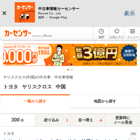
中古車情報カーセンサー
表示
Recruit Co., Ltd.
無料 － Google Play
履歴
お気に入り
メニュー
ヤリスクロス(中国)の中古車・中古車情報
トヨタ ヤリスクロス 中国
一覧から探す
地図から探す
更新時に
300
絞り込み
並べ替え
台
メール受信
トヨタ
PR