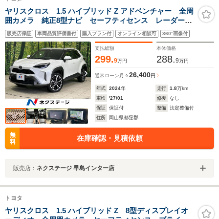
ヤリスクロス 1.5 ハイブリッド Z アドベンチャー 全周
囲カメラ 純正8型ナビ セーフティセンス レーダーク
ルーズ ブラインドスポット Bluetooth ETC ドラレ
販売店保証
車両品質評価書付
購入プラン付
オンライン相談可
360°画像付
コ LEDランプ 純正18インチアルミ ハーフレザーシ
ート シートヒーター
支払総額
本体価格
299.
288.
9
9
万円
万円
26,400
通常ローン
月々
円
年式
2024
年
走行
1.8
万km
車検
'27/01
修復
なし
保証
保証付
整備
法定整備付
住所
岡山県都窪郡
無
在庫確認・見積依頼
料
販売店：
ネクステージ 早島インター店
トヨタ
ヤリスクロス 1.5 ハイブリッド Z 8型ディスプレイオ