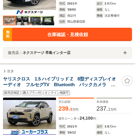
年式
2021
年
走行
2.0
万km
車検
'28/02
修復
なし
保証
保証付
整備
法定整備付
住所
岡山県都窪郡
無
在庫確認・見積依頼
料
販売店：
ネクステージ 早島インター店
トヨタ
ヤリスクロス 1.5 ハイブリッド Z 8型ディスプレイオ
ーディオ フルセグTV Bluetooth バックカメラ
ETC クリアランスソナー レーダークルーズ 禁煙
販売店保証
購入プラン付
オンライン相談可
車 前後ドラレコ LEDオートライト パワーシート
シートヒーター
支払総額
本体価格
239.
237.
8
1
万円
万円
24,100
通常ローン
月々
円
年式
2021
年
走行
3.8
万km
車検
'26/12
修復
なし