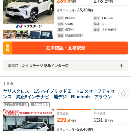
289.
278.
9
2
万円
万円
25,300
通常ローン
月々
円
年式
2025
年
走行
1.6
万km
車検
'28/01
修復
なし
保証
保証付
整備
法定整備付
住所
岡山県都窪郡
無
在庫確認・見積依頼
料
販売店：
ネクステージ 早島インター店
トヨタ
ヤリスクロス 1.5 ハイブリッド Z トヨタセーフティセ
ンス 純正8インチナビ 地デジ Bluetooh アラウンド
モニター ハーフレザーシート シートヒーター LED
車両品質評価書付
購入プラン付
ライト フォグランプ アダプティブクルーズコントロ
ール ETC 禁煙車
支払総額
本体価格
239.
231.
6
8
万円
万円
26,400
通常ローン
月々
円