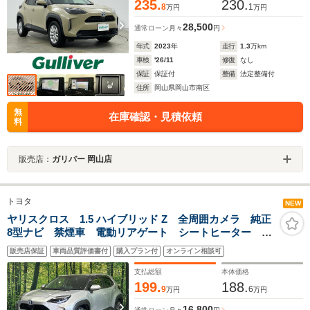
235.
230.
8
1
万円
万円
28,500
通常ローン
月々
円
年式
2023
年
走行
1.3
万km
車検
'26/11
修復
なし
保証
保証付
整備
法定整備付
住所
岡山県岡山市南区
無
在庫確認・見積依頼
料
販売店：
ガリバー 岡山店
トヨタ
NEW
ヤリスクロス 1.5 ハイブリッド Z 全周囲カメラ 純正
8型ナビ 禁煙車 電動リアゲート シートヒーター セ
ーフティセンス ブラインドスポット Bluetooth
販売店保証
車両品質評価書付
購入プラン付
オンライン相談可
ETC ドラレコ LEDヘッドランプ 純正18インチアル
ミ
支払総額
本体価格
199.
188.
9
6
万円
万円
16,800