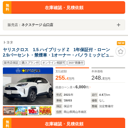
無
在庫確認・見積依頼
料
販売店：
ネクステージ 山口店
トヨタ
NEW
ヤリスクロス 1.5 ハイブリッド Z 1年保証付・ローン
2.9パーセント・禁煙車・1オーナー・パノラミックビュー
モニター・ブラインドスポットモニター・ナビ・TV・
販売店保証
購入プラン付
オンライン相談可
360°画像付
Bluetooth・トヨタセーフティ・クルーズコントロール・
シートヒーター・ドラレコ・ETC
支払総額
本体価格
255.
248.
4
8
万円
万円
6,000
残価ローン
月々
円
年式
2021
年
走行
4.8
万km
車検
'28/03
修復
なし
保証
保証付
整備
法定整備付
住所
岡山県岡山市南区
無
在庫確認・見積依頼
料