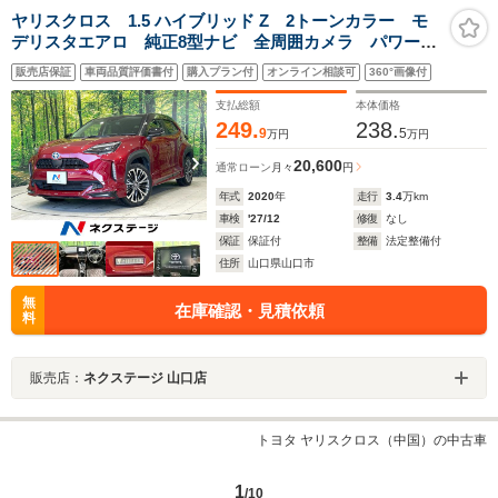
ヤリスクロス 1.5 ハイブリッド Z 2トーンカラー モ
デリスタエアロ 純正8型ナビ 全周囲カメラ パワーバ
ックドア シートヒーター セーフティセンス レーダ
販売店保証
車両品質評価書付
購入プラン付
オンライン相談可
360°画像付
ークルーズコントロール BSM LEDヘッドライト ド
ラレコ ETC 禁煙車
支払総額
本体価格
249.
238.
9
5
万円
万円
20,600
通常ローン
月々
円
年式
2020
年
走行
3.4
万km
車検
'27/12
修復
なし
保証
保証付
整備
法定整備付
住所
山口県山口市
無
在庫確認・見積依頼
料
販売店：
ネクステージ 山口店
トヨタ ヤリスクロス（中国）の中古車
1
/10