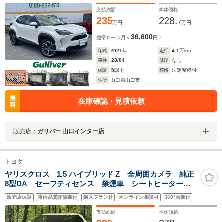
支払総額
本体価格
235
228.
7
万円
万円
36,600
通常ローン
月々
円
年式
2021
年
走行
4.1
万km
車検
'28/04
修復
なし
保証
保証付
整備
法定整備付
住所
山口県山口市
無
在庫確認・見積依頼
料
販売店：
ガリバー 山口インター店
トヨタ
ヤリスクロス 1.5 ハイブリッド Z 全周囲カメラ 純正
8型DA セーフティセンス 禁煙車 シートヒーター
ブラインドスポット Bluetooth ETC LEDヘッドラン
販売店保証
車両品質評価書付
購入プラン付
オンライン相談可
360°画像付
プ 純正18インチアルミ パワーシート ハーフレザー
シート
支払総額
本体価格