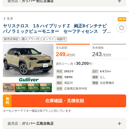
販売店：
ガリバー 松江玉湯店
トヨタ
NEW
ヤリスクロス 1.5 ハイブリッド Z 純正8インチナビ
パノラミックビューモニター セーフティセンス プリ
クラッシュセーフティ レーントレーシングアシスト
販売店保証
購入プラン付
オンライン相談可
レーダークルーズコントロール オートマチックハイビ
ーム
支払総額
本体価格
249.
243.
8
5
万円
万円
30,200
通常ローン
月々
円
年式
2021
年
走行
4.6
万km
車検
'28/03
修復
なし
保証
保証付
整備
法定整備付
住所
広島県広島市中区
無
在庫確認・見積依頼
料
カーセンサーアフター保証がBプランに付いています
販売店：
ガリバー 広島吉島店