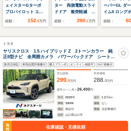
ェイスターGターボ
ター 両側電動スライ
ーパーGL ダ
プロパイロット エデ
ドドア 衝突軽減 純
イムII ロング
ィション 4WD 4WD
正10.5型ナビ機能付き
ディーゼルタ
152
390
6
総額：
.9
万円
総額：
.1
万円
総額：
両側電動ドア 純正9
ディスプレイオーディ
4WD フルエ
インチSDナビ 全周
オ レーダークルー
冷地仕様 両
囲カメラ インテリジ
ズ バックカメラ
スライドドア
トヨタ
ェントエマージェンシ
ETC Bluetooth フ
ルインナーミ
ーブレーキ レーダー
ルセグ LEDヘッド
ンネット フ
ヤリスクロス 1.5 ハイブリッド Z 2トーンカラー 純
正8型ナビ 全周囲カメラ パワーバックドア シートヒ
クルーズ 禁煙車 ド
ステアリングヒーター
ポイラー オ
ーター セーフティセンス レーダークルーズコントロ
ラレコ コーナーセン
ェンダー リ
販売店保証
車両品質評価書付
購入プラン付
オンライン相談可
360°画像付
ール BSM クリアランスソナー LEDヘッドライト
サー スマートキー
サイドステッ
ドラレコ ETC 禁煙車
支払総額
本体価格
LEDヘッド ビルトイ
ミ18in オメ
299.
288.
9
0
万円
万円
ンETC
ル ベッド
ETC
26,400
通常ローン
月々
円
年式
2025
年
走行
1.2
万km
車検
'28/06
修復
なし
保証
保証付
整備
法定整備付
住所
山口県山口市
無
在庫確認・見積依頼
料