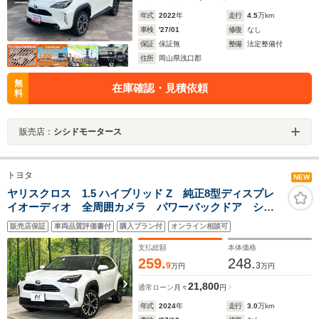
年式
2022
年
走行
4.5
万km
車検
'27/01
修復
なし
保証
保証無
整備
法定整備付
住所
岡山県浅口郡
無
在庫確認・見積依頼
料
販売店：
シシドモータース
トヨタ
NEW
ヤリスクロス 1.5 ハイブリッド Z 純正8型ディスプレ
イオーディオ 全周囲カメラ パワーバックドア シー
トヒーター セーフティセンス レーダークルーズコン
販売店保証
車両品質評価書付
購入プラン付
オンライン相談可
トロール BSM クリアランスソナー LEDヘッドライ
ト ドラレコ ETC 禁煙車
支払総額
本体価格
259.
248.
9
3
万円
万円
21,800
通常ローン
月々
円
年式
2024
年
走行
3.0
万km