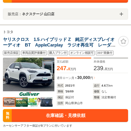
販売店：
ネクステージ 山口店
トヨタ
ヤリスクロス 1.5 ハイブリッド Z 純正ディスプレイオ
ーディオ BT AppleCarplay ラジオ再生可 レーダー
クルーズコントロール レーンアシスト プリクラッシ
販売店保証
車両品質評価書付
購入プラン付
オンライン相談可
360°画像付
ュセーフティ コーナーセンサー BSM ハーフレザー
シート
支払総額
本体価格
247.
239.
8
8
万円
万円
30,000
通常ローン
月々
円
年式
2021
年
走行
4.6
万km
車検
'26/09
修復
なし
保証
保証付
整備
法定整備付
住所
岡山県津山市
無
在庫確認・見積依頼
料
カーセンサーアフター保証がBプランに付いています