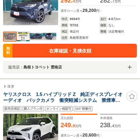
292.
282.
4
7
万円
万円
29,200
通常ローン
月々
円
年式
2024
年
走行
4.0
万km
車検
'27/11
修復
なし
保証
保証付
整備
法定整備付
住所
島根県雲南市
無
在庫確認・見積依頼
料
販売店：
島根トヨペット 雲南店
トヨタ
ヤリスクロス 1.5 ハイブリッド Z 純正ディスプレイオ
ーディオ バックカメラ 衝突軽減システム 禁煙車
シートヒーター パワーシート LEDヘッドライト
販売店保証
購入プラン付
オンライン相談可
360°画像付
ETC レーダークルーズコントロール クリアランスソ
ナー オートマチックハイビーム
支払総額
本体価格
249.
238.
9
4
万円
万円
20,600
通常ローン
月々
円