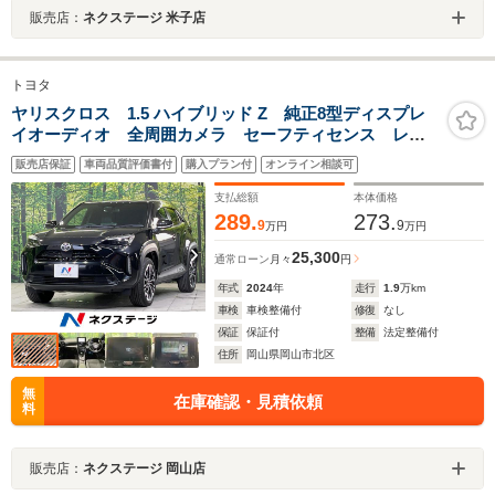
販売店：
ネクステージ 米子店
トヨタ
ヤリスクロス 1.5 ハイブリッド Z 純正8型ディスプレ
イオーディオ 全周囲カメラ セーフティセンス レー
ダークルーズ ブラインドスポットモニター 禁煙車
販売店保証
車両品質評価書付
購入プラン付
オンライン相談可
フルセグ ETC LEDヘッドライト ハーフレザーシー
ト シートヒーター
支払総額
本体価格
289.
273.
9
9
万円
万円
25,300
通常ローン
月々
円
年式
2024
年
走行
1.9
万km
車検
車検整備付
修復
なし
保証
保証付
整備
法定整備付
住所
岡山県岡山市北区
無
在庫確認・見積依頼
料
販売店：
ネクステージ 岡山店