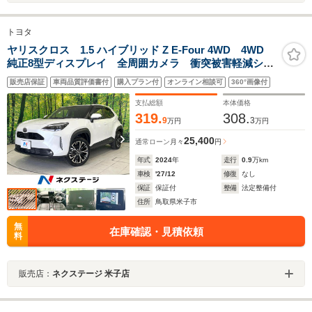
トヨタ
ヤリスクロス 1.5 ハイブリッド Z E-Four 4WD 4WD
純正8型ディスプレイ 全周囲カメラ 衝突被害軽減シス
テム レーダークルーズ 禁煙車 電動リアゲート パ
販売店保証
車両品質評価書付
購入プラン付
オンライン相談可
360°画像付
ワーシート ドラレコ コーナーセンサー スマートキ
ー LEDヘッド ETC2.0
支払総額
本体価格
319.
308.
9
3
万円
万円
25,400
通常ローン
月々
円
年式
2024
年
走行
0.9
万km
車検
'27/12
修復
なし
保証
保証付
整備
法定整備付
住所
鳥取県米子市
無
在庫確認・見積依頼
料
販売店：
ネクステージ 米子店