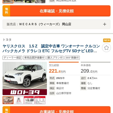
住所
岡山県岡山市北区
無
在庫確認・見積依頼
料
販売店：
ＷＥＣＡＲＳ（ウィーカーズ） 岡山店
トヨタ
NEW
ヤリスクロス 1.5 Z 認定中古車 ワンオーナー クルコン
バックカメラ ドラレコ ETC フルセグTV SDナビ LEDヘ
ッドライト 純正アルミ
ディーラー保証
車両品質評価書付
購入プラン付
360°画像付
支払総額
本体価格
221.
209.
9
0
万円
万円
年式
2021
年
走行
2.6
万km
車検
車検整備付
修復
なし
保証
保証付
整備
法定整備付
住所
山口県宇部市
無
在庫確認・見積依頼