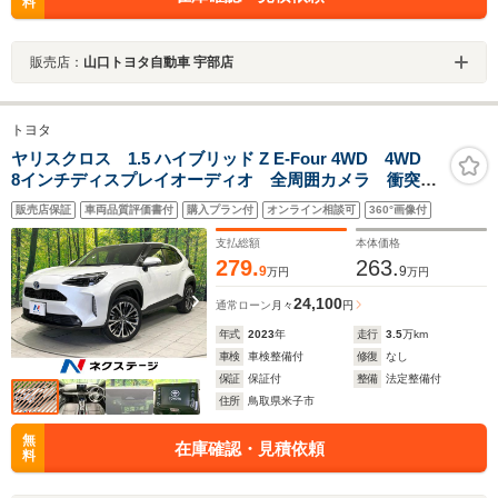
料
販売店：
山口トヨタ自動車 宇部店
トヨタ
ヤリスクロス 1.5 ハイブリッド Z E-Four 4WD 4WD
8インチディスプレイオーディオ 全周囲カメラ 衝突被
害軽減システム レーダークルーズ 禁煙車 レザーシ
販売店保証
車両品質評価書付
購入プラン付
オンライン相談可
360°画像付
ート パワーシート ドラレコ コーナーセンサー ス
マートキー LEDヘッド
支払総額
本体価格
279.
263.
9
9
万円
万円
24,100
通常ローン
月々
円
年式
2023
年
走行
3.5
万km
車検
車検整備付
修復
なし
保証
保証付
整備
法定整備付
住所
鳥取県米子市
無
在庫確認・見積依頼
料