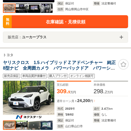
保証
保証付
整備
法定整備付
住所
岡山県岡山市中区
無
在庫確認・見積依頼
料
販売店：
ユーカープラス
トヨタ
ヤリスクロス 1.5 ハイブリッド Z アドベンチャー 純正
8型ナビ 全周囲カメラ パワーバックドア パワーシー
ト シートヒーター セーフティセンス レーダークル
販売店保証
車両品質評価書付
購入プラン付
オンライン相談可
ーズコントロール BSM クリアランスソナー LEDヘ
ッドライト ETC Bluetooth
支払総額
本体価格
309.
298.
9
2
万円
万円
24,200
通常ローン
月々
円
年式
2025
年
走行
2.4
万km
車検
'28/02
修復
なし
保証
保証付
整備
法定整備付
住所
山口県山口市