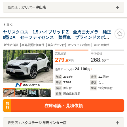
販売店：
ガリバー 津山店
トヨタ
ヤリスクロス 1.5 ハイブリッド Z 全周囲カメラ 純正
8型DA セーフティセンス 禁煙車 ブラインドスポッ
ト シートヒーター Bluetooth ETC LEDランプ 純
販売店保証
車両品質評価書付
購入プラン付
オンライン相談可
360°画像付
正18インチアルミ CarPlay
支払総額
本体価格
279.
268.
9
9
万円
万円
24,100
通常ローン
月々
円
年式
2024
年
走行
1.2
万km
車検
'27/01
修復
なし
保証
保証付
整備
法定整備付
住所
岡山県都窪郡
無
在庫確認・見積依頼
料
販売店：
ネクステージ 早島インター店