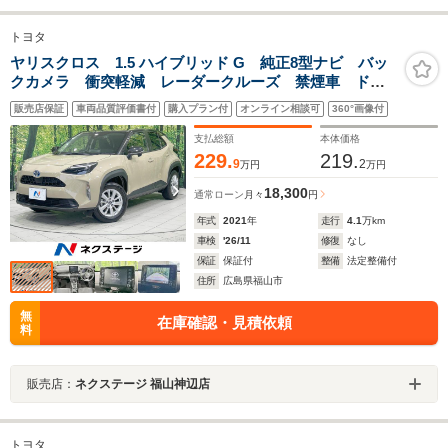
トヨタ
ヤリスクロス 1.5 ハイブリッド G 純正8型ナビ バッ
クカメラ 衝突軽減 レーダークルーズ 禁煙車 ドラ
レコ スマートキー LEDヘッド コーナーセンサー
販売店保証
車両品質評価書付
購入プラン付
オンライン相談可
360°画像付
ナビ連動ETC 純正16インチアルミ オートハイビー
ム 車線逸脱警報
支払総額
本体価格
229.
219.
9
2
万円
万円
18,300
通常ローン
月々
円
年式
2021
年
走行
4.1
万km
車検
'26/11
修復
なし
保証
保証付
整備
法定整備付
住所
広島県福山市
無
在庫確認・見積依頼
料
販売店：
ネクステージ 福山神辺店
トヨタ