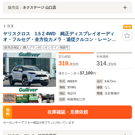
販売店：
ネクステージ 山口店
トヨタ
NEW
ヤリスクロス 1.5 Z 4WD 純正ディスプレイオーディ
オ・フルセグ・全方位カメラ・追従クルコン・レーント
レーシングアシスト・プリクラッシュセーフティ・パー
販売店保証
購入プラン付
オンライン相談可
キングサポートブレーキ・ステアリングヒーター・シー
トヒーター・純正18AW
支払総額
本体価格
319.
314.
8
3
万円
万円
37,100
通常ローン
月々
円
年式
2022
年
走行
3.6
万km
車検
'27/01
修復
なし
保証
保証付
整備
法定整備付
住所
島根県松江市
無
在庫確認・見積依頼
料
カーセンサーアフター保証がBプランに付いています