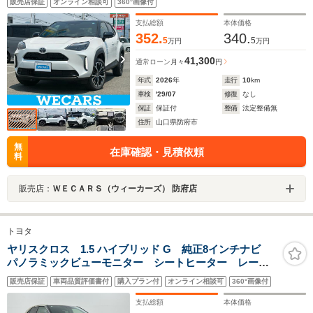
販売店保証
オンライン相談可
360°画像付
レザー/登録済未使用車/ヘッドランプ LED
支払総額
本体価格
352.
340.
5
5
万円
万円
41,300
通常ローン
月々
円
年式
2026
年
走行
10
km
車検
'29/07
修復
なし
保証
保証付
整備
法定整備無
住所
山口県防府市
無
在庫確認・見積依頼
料
販売店：
ＷＥＣＡＲＳ（ウィーカーズ） 防府店
トヨタ
ヤリスクロス 1.5 ハイブリッド G 純正8インチナビ
パノラミックビューモニター シートヒーター レーダ
ークルーズコントロール 衝突軽減ブレーキ ステアリ
販売店保証
車両品質評価書付
購入プラン付
オンライン相談可
360°画像付
ングヒーター オートハイビーム ビルトインETC
LEDヘッドライト 100V電源
支払総額
本体価格