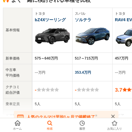
よく一緒に検討される車種を比較
トヨタ
スバル
トヨタ
bZ4Xツーリング
ソルテラ
RAV4 EV
基本情報
新車価格
575～640万円
517～715万円
457万円
中古車
‐‐‐万円
353.4万円
‐‐‐万円
平均価格
クチコミ
-
-
3.7
総合評価
乗車定員
5人
5人
5人
ドア数
5ドア
5ドア
5ドア
※
人気のクルマは平均1ヶ月で掲載終了
▼
全てを表示する
在庫が無くなる前にお問い合わせください
ホーム
検索
履歴
お気に入り
全高
全高
全