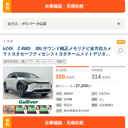
無
在庫確認・見積依頼
料
販売店：
ガリバー 小山店
トヨタ
NEW
bZ4X Z 4WD JBLサウンド純正メモリナビ全方位カメ
ラトヨタセーフティセンストヨタチームメイトデジタル
インナーミラー前後ドライブレコーダービルトイン
販売店保証
購入プラン付
オンライン相談可
ETC2.0パワーバックドア黒革シートステアリングヒータ
ー
支払総額
本体価格
320.
314.
8
5
万円
万円
37,200
通常ローン
月々
円
年式
2023
年
走行
3.4
万km
車検
'27/08
修復
なし
保証
保証付
整備
法定整備付
住所
熊本県熊本市中央区
無
在庫確認・見積依頼
料