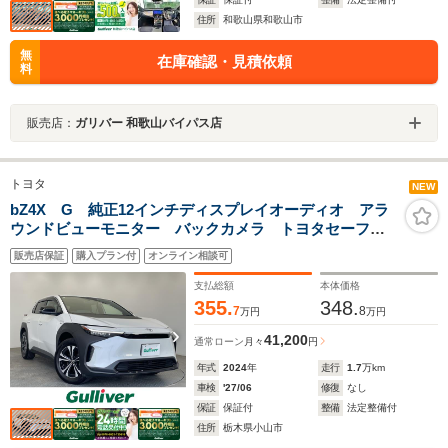
住所
和歌山県和歌山市
無
在庫確認・見積依頼
料
販売店：
ガリバー 和歌山バイパス店
トヨタ
NEW
bZ4X G 純正12インチディスプレイオーディオ アラ
ウンドビューモニター バックカメラ トヨタセーフテ
ィセンス ETC ドライブレコーダー ハーフレザーシ
販売店保証
購入プラン付
オンライン相談可
ート パワーシート シートヒーター 純正アルミホイ
ール
支払総額
本体価格
355.
348.
7
8
万円
万円
41,200
通常ローン
月々
円
年式
2024
年
走行
1.7
万km
車検
'27/06
修復
なし
保証
保証付
整備
法定整備付
住所
栃木県小山市