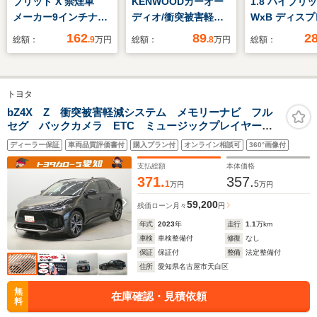
ブリッド X 禁煙車
KENWOODカーオー
1.8 ハイブリ
メーカー9インチナ
ディオ/衝突被害軽減
WxB ディス
ビ 全周囲カメラ 両
システム/オートライ
ーディオ+ナビ
162
89
2
総額：
.9
万円
総額：
.8
万円
総額：
側パワースライドド
ト/プッシュスタート/
チ/衝突安全装
ア シートヒーター
横滑り防止装置/ETC/
トヒーター 前
セーフティサポート
シートヒーター/純正
逸脱防止支援
トヨタ
スマートキー
フロアマット/ドアバ
ム/シート ハ
Bluetooth再生 オッ
イザー/純正14インチ
ー/ヘッドラン
bZ4X Z 衝突被害軽減システム メモリーナビ フル
セグ バックカメラ ETC ミュージックプレイヤー接
トマン LEDヘッドラ
アルミホイール/アイ
LED/Bluetoo
続可 電動シート オートクルーズコントロール LED
イト
ドリングストッ
ディーラー保証
車両品質評価書付
購入プラン付
オンライン相談可
360°画像付
ヘッドランプ スマートキー キーレス 電気自動車
プ/LEDオートライト
支払総額
本体価格
371.
357.
1
5
万円
万円
59,200
残価ローン
月々
円
年式
2023
年
走行
1.1
万km
車検
車検整備付
修復
なし
保証
保証付
整備
法定整備付
住所
愛知県名古屋市天白区
無
在庫確認・見積依頼
料