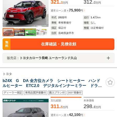
321.
312.
3
0
万円
万円
75,900
通常ローン
月々
円
年式
2022
年
走行
1.4
万km
車検
車検整備付
修復
なし
保証
保証付
整備
法定整備付
住所
長崎県諫早市
無
在庫確認・見積依頼
料
販売店：
トヨタカローラ長崎 ユーカーランド久山
トヨタ
bZ4X G DA 全方位カメラ シートヒーター ハンド
ルヒーター ETC2.0 デジタルインナーミラー ドライ
ブレコーダー Bluetooth接続 衝突警報装置 踏み間違
ディーラー保証
車両品質評価書付
購入プラン付
360°画像付
い防止 クリアランスソナー ブラインドスポットモニ
ター
支払総額
本体価格
311.
298.
5
8
万円
万円
42,100
通常ローン
月々
円