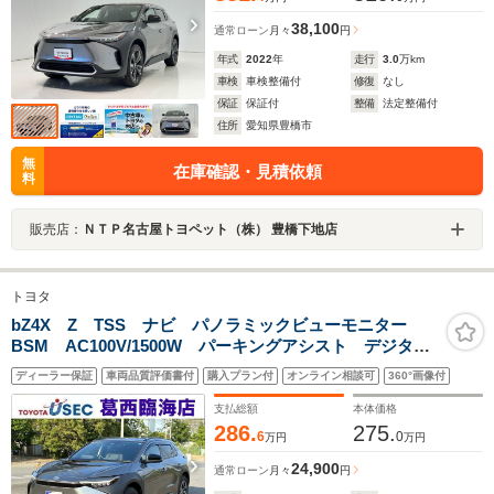
38,100
通常ローン
月々
円
年式
2022
年
走行
3.0
万km
車検
車検整備付
修復
なし
保証
保証付
整備
法定整備付
住所
愛知県豊橋市
無
在庫確認・見積依頼
料
販売店：
ＮＴＰ名古屋トヨペット（株） 豊橋下地店
トヨタ
bZ4X Z TSS ナビ パノラミックビューモニター
BSM AC100V/1500W パーキングアシスト デジタル
インナーミラー JBL パワーバックドア パワーシー
ディーラー保証
車両品質評価書付
購入プラン付
オンライン相談可
360°画像付
ト シートA/C フルセグ リヤスポイラー ETC2.0
支払総額
本体価格
286.
275.
6
0
万円
万円
24,900
通常ローン
月々
円