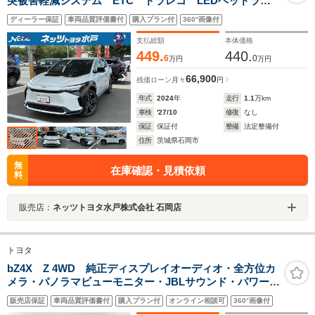
突被害軽減システム ETC ドラレコ LEDヘッドラン
プ ワンオーナー 記録簿
ディーラー保証
車両品質評価書付
購入プラン付
360°画像付
支払総額
本体価格
449.
440.
6
0
万円
万円
66,900
残価ローン
月々
円
年式
2024
年
走行
1.1
万km
車検
'27/10
修復
なし
保証
保証付
整備
法定整備付
住所
茨城県石岡市
無
在庫確認・見積依頼
料
販売店：
ネッツトヨタ水戸株式会社 石岡店
トヨタ
bZ4X Z 4WD 純正ディスプレイオーディオ・全方位カ
メラ・パノラマビューモニター・JBLサウンド・パワーバ
ックドア・パワーシート(D+N)・シートヒーター(全席)・
販売店保証
車両品質評価書付
購入プラン付
オンライン相談可
360°画像付
シートベンチレーション(D+N)・ステアリングヒーター