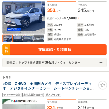
支払総額
本体価格
353.
345.
9
0
万円
万円
57,500
残価ローン
月々
円
年式
2024
年
走行
1.5
万km
車検
'27/02
修復
なし
保証
保証付
整備
法定整備付
住所
福岡県久留米市
無
在庫確認・見積依頼
料
販売店：
ネッツトヨタ西日本 東合川Ｕ－Ｃａｒセンター
トヨタ
bZ4X Z 4WD 全周囲カメラ ディスプレイオーディ
オ デジタルインナーミラー シートベンチレーショ
ン ドラレコ 1500W給電
ディーラー保証
車両品質評価書付
購入プラン付
支払総額
本体価格
331.
319.
4
0
万円
万円