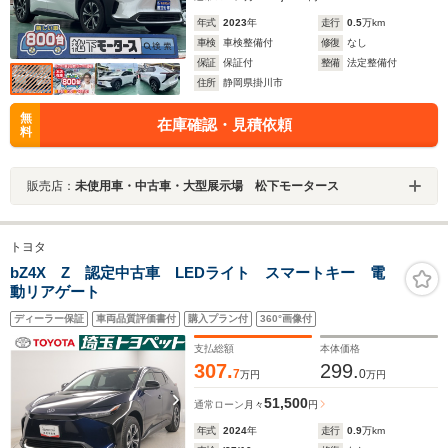
年式
2023
年
走行
0.5
万km
車検
車検整備付
修復
なし
保証
保証付
整備
法定整備付
住所
静岡県掛川市
無
在庫確認・見積依頼
料
販売店：
未使用車・中古車・大型展示場 松下モータース
トヨタ
bZ4X Z 認定中古車 LEDライト スマートキー 電
動リアゲート
ディーラー保証
車両品質評価書付
購入プラン付
360°画像付
支払総額
本体価格
307.
299.
7
0
万円
万円
51,500
通常ローン
月々
円
年式
2024
年
走行
0.9
万km