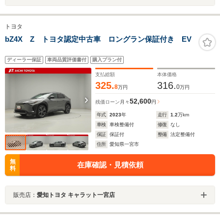
トヨタ
bZ4X Z トヨタ認定中古車 ロングラン保証付き EV
ディーラー保証
車両品質評価書付
購入プラン付
支払総額
本体価格
325.
316.
8
0
万円
万円
52,600
残価ローン
月々
円
年式
2023
年
走行
1.2
万km
車検
車検整備付
修復
なし
保証
保証付
整備
法定整備付
住所
愛知県一宮市
無
在庫確認・見積依頼
料
販売店：
愛知トヨタ キャラット一宮店