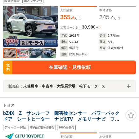
販売店保証
購入プラン付
支払総額
本体価格
355.
345.
6
0
万円
万円
30,900
通常ローン
月々
円
年式
2023
年
走行
0.7
万km
車検
'26/12
修復
なし
保証
保証付
整備
法定整備付
住所
静岡県掛川市
無
在庫確認・見積依頼
料
販売店：
未使用車・中古車・大型展示場 松下モータース
トヨタ
bZ4X Z サンルーフ 障害物センサー パワーバック
ドア シートヒーター ナビ&TV メモリーナビ フル
セグ バックカメラ ドラレコ ミュージックプレイヤ
ディーラー保証
車両品質評価書付
360°画像付
ー接続可 衝突被害軽減システム ETC 電動シート
支払総額
本体価格