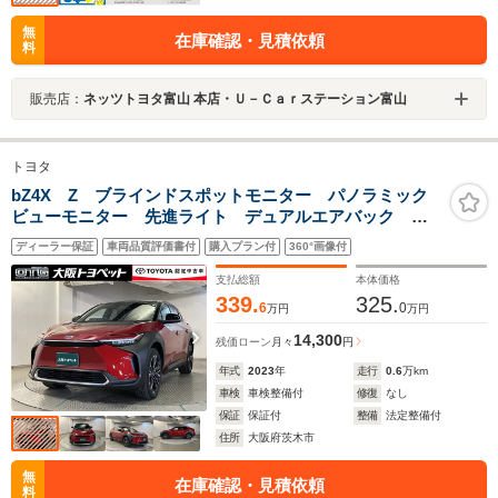
無
在庫確認・見積依頼
料
販売店：
ネッツトヨタ富山 本店・Ｕ－Ｃａｒステーション富山
トヨタ
bZ4X Z ブラインドスポットモニター パノラミック
ビューモニター 先進ライト デュアルエアバック フ
ルセグTV メディアプレイヤー接続 AC100V パワー
ディーラー保証
車両品質評価書付
購入プラン付
360°画像付
シート LEDヘッドライト ETC バックモニター ペダ
ル踏み間違い
支払総額
本体価格
339.
325.
6
0
万円
万円
14,300
残価ローン
月々
円
年式
2023
年
走行
0.6
万km
車検
車検整備付
修復
なし
保証
保証付
整備
法定整備付
住所
大阪府茨木市
無
在庫確認・見積依頼
料