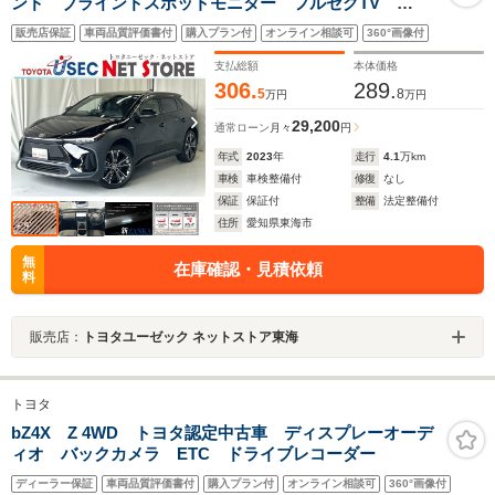
ンド ブラインドスポットモニター フルセグTV
Bluetooth接続 パワーバックドア デジタルインナーミ
販売店保証
車両品質評価書付
購入プラン付
オンライン相談可
360°画像付
ラー 1500Wアクセサリーコンセント ETC2.0 ステア
リングヒーター
支払総額
本体価格
306.
289.
5
8
万円
万円
29,200
通常ローン
月々
円
年式
2023
年
走行
4.1
万km
車検
車検整備付
修復
なし
保証
保証付
整備
法定整備付
住所
愛知県東海市
無
在庫確認・見積依頼
料
販売店：
トヨタユーゼック ネットストア東海
トヨタ
bZ4X Z 4WD トヨタ認定中古車 ディスプレーオーデ
ィオ バックカメラ ETC ドライブレコーダー
ディーラー保証
車両品質評価書付
購入プラン付
オンライン相談可
360°画像付