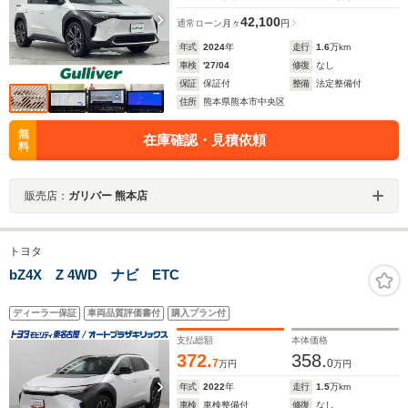
42,100
通常ローン
月々
円
年式
2024
年
走行
1.6
万km
車検
'27/04
修復
なし
保証
保証付
整備
法定整備付
住所
熊本県熊本市中央区
無
在庫確認・見積依頼
料
販売店：
ガリバー 熊本店
トヨタ
bZ4X Z 4WD ナビ ETC
ディーラー保証
車両品質評価書付
購入プラン付
支払総額
本体価格
372.
358.
7
0
万円
万円
年式
2022
年
走行
1.5
万km
車検
車検整備付
修復
なし