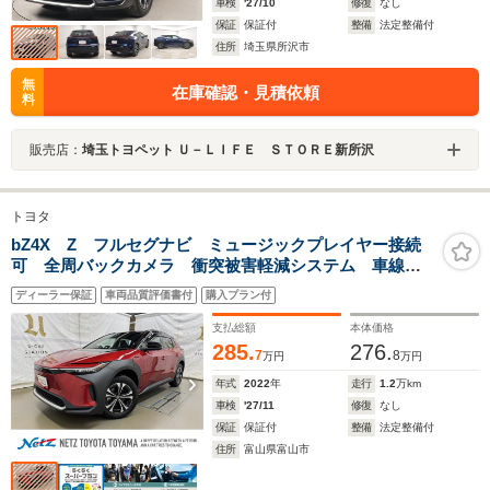
車検
'27/10
修復
なし
保証
保証付
整備
法定整備付
住所
埼玉県所沢市
無
在庫確認・見積依頼
料
販売店：
埼玉トヨペット Ｕ－ＬＩＦＥ ＳＴＯＲＥ新所沢
トヨタ
bZ4X Z フルセグナビ ミュージックプレイヤー接続
可 全周バックカメラ 衝突被害軽減システム 車線逸
脱警報 オートマチックハイビーム ETC LEDヘッド
ディーラー保証
車両品質評価書付
購入プラン付
ランプ AC100V電源
支払総額
本体価格
285.
276.
7
8
万円
万円
年式
2022
年
走行
1.2
万km
車検
'27/11
修復
なし
保証
保証付
整備
法定整備付
住所
富山県富山市