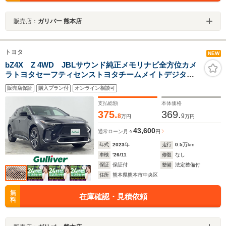
販売店：
ガリバー 熊本店
トヨタ
NEW
bZ4X Z 4WD JBLサウンド純正メモリナビ全方位カメ
ラトヨタセーフティセンストヨタチームメイトデジタル
インナーミラー前後ドライブレコーダービルトイン
販売店保証
購入プラン付
オンライン相談可
ETC2.0パワーバックドア黒革シートステアリングヒータ
ー
支払総額
本体価格
375.
369.
8
9
万円
万円
43,600
通常ローン
月々
円
年式
2023
年
走行
0.5
万km
車検
'26/11
修復
なし
保証
保証付
整備
法定整備付
住所
熊本県熊本市中央区
無
在庫確認・見積依頼
料