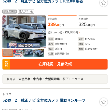
bZ4X Z 純正ナビ 全方位カメラ ETC2.0車載器
販売店保証
購入プラン付
支払総額
本体価格
339.
325.
8
0
万円
万円
28,800
通常ローン
月々
円
年式
2023
年
走行
0.7
万km
車検
車検整備付
修復
なし
保証
保証付
整備
法定整備付
住所
静岡県掛川市
無
在庫確認・見積依頼
料
販売店：
未使用車・中古車・大型展示場 松下モータース
トヨタ
bZ4X Z 純正ナビ 全方位カメラ 電動サンルーフ