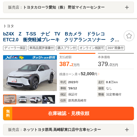
販売店：
トヨタカローラ愛知（株） 野並マイカーセンター
トヨタ
bZ4X Z T-SS ナビ TV Bカメラ ドラレコ
ETC2.0 衝突軽減ブレーキ クリアランスソナー クル
ーズコントロール パーキングアシスト パノラマルー
ディーラー保証
車両品質評価書付
購入プラン付
オンライン相談可
360°画像付
フ 整備記録簿 シートヒーター アルミ
支払総額
本体価格
387.
379.
2
0
万円
万円
52,000
残価ローン
月々
円
年式
2023
年
走行
0.8
万km
車検
'26/12
修復
なし
保証
保証付
整備
法定整備付
住所
群馬県高崎市
無
在庫確認・見積依頼
料
販売店：
ネッツトヨタ群馬 高崎駅東口店中古車センター