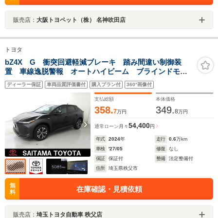
販売店：
大阪トヨペット（株） 名神吹田店
トヨタ
bZ4X G 衝突回避軽減ブレーキ 踏み間違い制御装
置 車線逸脱警報 オートハイビーム ブラインドモニ
ター パノラミックビューモニター ディスプレイオー
ディーラー保証
車両品質評価書付
購入プラン付
360°画像付
ディオ フルセグTV LEDヘッドランプ
支払総額
本体価格
358.
349.
7
8
万円
万円
54,400
通常ローン
月々
円
年式
2024
年
走行
0.6
万km
車検
'27/05
修復
なし
保証
保証付
整備
法定整備付
住所
埼玉県秩父市
無
在庫確認・見積依頼
料
販売店：
埼玉トヨタ自動車 秩父店