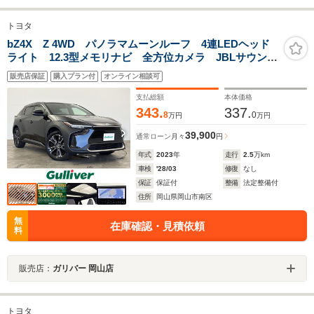
トヨタ
bZ4X Z 4WD パノラマムーンルーフ 4連LEDヘッド
ライト 12.3型メモリナビ 全方位カメラ JBLサウン
ド 地デジTV ETC2.0 パワーバックドア LEDヘッド
販売店保証
購入プラン付
オンライン相談可
ライト 充電ケーブル有 デジタルインナーミラー 黒
合皮シート
支払総額
本体価格
343.
337.
8
0
万円
万円
39,900
通常ローン
月々
円
年式
2023
年
走行
2.5
万km
車検
'28/03
修復
なし
保証
保証付
整備
法定整備付
住所
岡山県岡山市南区
無
在庫確認・見積依頼
料
販売店：
ガリバー 岡山店
トヨタ