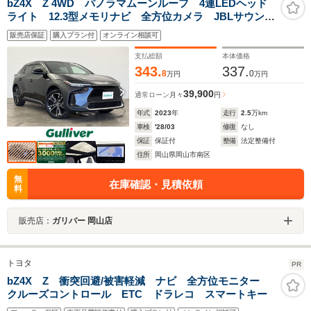
bZ4X Z 4WD パノラマムーンルーフ 4連LEDヘッド
ライト 12.3型メモリナビ 全方位カメラ JBLサウン
ド 地デジTV ETC2.0 パワーバックドア LEDヘッド
販売店保証
購入プラン付
オンライン相談可
ライト 充電ケーブル有 デジタルインナーミラー 黒
合皮シート
支払総額
本体価格
343.
337.
8
0
万円
万円
39,900
通常ローン
月々
円
年式
2023
年
走行
2.5
万km
車検
'28/03
修復
なし
保証
保証付
整備
法定整備付
住所
岡山県岡山市南区
無
在庫確認・見積依頼
料
販売店：
ガリバー 岡山店
トヨタ
PR
bZ4X Z 衝突回避/被害軽減 ナビ 全方位モニター
クルーズコントロール ETC ドラレコ スマートキー