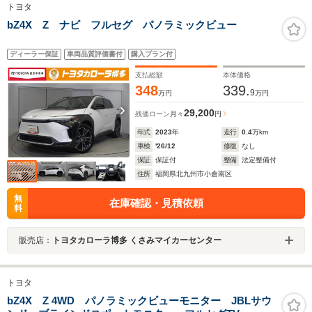
トヨタ
bZ4X Z ナビ フルセグ パノラミックビュー
ディーラー保証
車両品質評価書付
購入プラン付
支払総額
本体価格
348
339.
9
万円
万円
29,200
残価ローン
月々
円
年式
2023
年
走行
0.4
万km
車検
'26/12
修復
なし
保証
保証付
整備
法定整備付
住所
福岡県北九州市小倉南区
無
在庫確認・見積依頼
料
販売店：
トヨタカローラ博多 くさみマイカーセンター
トヨタ
bZ4X Z 4WD パノラミックビューモニター JBLサウ