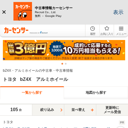
中古車情報カーセンサー
表示
Recruit Co., Ltd.
無料 － Google Play
履歴
お気に入り
メニュー
bZ4X・アルミホイールの中古車・中古車情報
トヨタ bZ4X アルミホイール
一覧から探す
地図から探す
更新時に
105
絞り込み
並べ替え
台
メール受信
トヨタ
PR