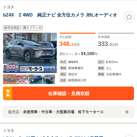
トヨタ
bZ4X Z 4WD 純正ナビ 全方位カメラ JBLオーディオ
販売店保証
購入プラン付
支払総額
本体価格
348.
333.
3
0
万円
万円
34,100
通常ローン
月々
円
年式
2023
年
走行
0.5
万km
車検
車検整備付
修復
なし
保証
保証付
整備
法定整備付
住所
静岡県掛川市
無
在庫確認・見積依頼
料
販売店：
未使用車・中古車・大型展示場 松下モータース
トヨタ