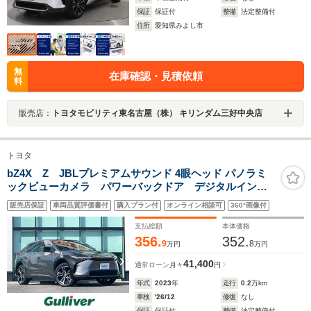
保証
保証付
整備
法定整備付
住所
愛知県みよし市
無
在庫確認・見積依頼
料
販売店：
トヨタモビリティ東名古屋（株） キリンダム三好中央店
トヨタ
bZ4X Z JBLプレミアムサウンド 4眼ヘッド パノラミ
ックビューカメラ パワーバックドア デジタルインナ
ーミラー 革シート シート トヨタセーフティセン
販売店保証
車両品質評価書付
購入プラン付
オンライン相談可
360°画像付
ス BSM アドバンストパーク エアシート
支払総額
本体価格
356.
352.
9
8
万円
万円
41,400
通常ローン
月々
円
年式
2023
年
走行
0.2
万km
車検
'26/12
修復
なし
保証
保証付
整備
法定整備付