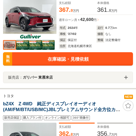
支払総額
本体価格
367.
361.
9
8
万円
万円
42,600
通常ローン
月々
円
年式
2024
年
走行
0.7
万km
車検
'27/02
修復
なし
保証
保証付
整備
法定整備付
住所
北海道札幌市東区
無
在庫確認・見積依頼
料
販売店：
ガリバー 東雁来店
トヨタ
NEW
bZ4X Z 4WD 純正ディスプレイオーディオ
(AM/FM/BT/USB/MC)JBLプレミアムサウンド全方位カメ
ラフルセグTV4WDステアリングリモコンステアリングヒ
販売店保証
購入プラン付
オンライン相談可
360°画像付
ーターエアシート(前席)シートヒーター(前席)
支払総額
本体価格
362.
356.
8
7
万円
万円