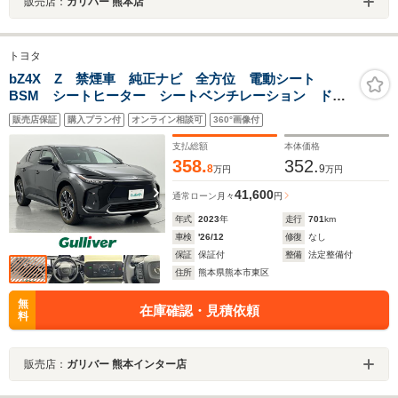
販売店：
ガリバー 熊本店
トヨタ
bZ4X Z 禁煙車 純正ナビ 全方位 電動シート
BSM シートヒーター シートベンチレーション ドラ
イブレコーダー レーダークルーズコントロール LED
販売店保証
購入プラン付
オンライン相談可
360°画像付
ヘッドライト 純正20インチアルミホイール AC100V
支払総額
本体価格
358.
352.
8
9
万円
万円
41,600
通常ローン
月々
円
年式
2023
年
走行
701
km
車検
'26/12
修復
なし
保証
保証付
整備
法定整備付
住所
熊本県熊本市東区
無
在庫確認・見積依頼
料
販売店：
ガリバー 熊本インター店