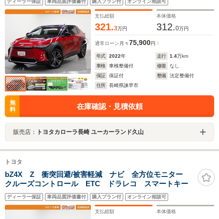
ディーラー保証
車両品質評価書付
購入プラン付
オンライン相談可
支払総額
本体価格
321.
312.
3
0
万円
万円
75,900
通常ローン
月々
円
年式
2022
年
走行
1.4
万km
車検
車検整備付
修復
なし
保証
保証付
整備
法定整備付
住所
長崎県諫早市
無
在庫確認・見積依頼
料
販売店：
トヨタカローラ長崎 ユーカーランド久山
トヨタ
bZ4X Z 衝突回避/被害軽減 ナビ 全方位モニター
クルーズコントロール ETC ドラレコ スマートキー
ディーラー保証
車両品質評価書付
購入プラン付
オンライン相談可
支払総額
本体価格