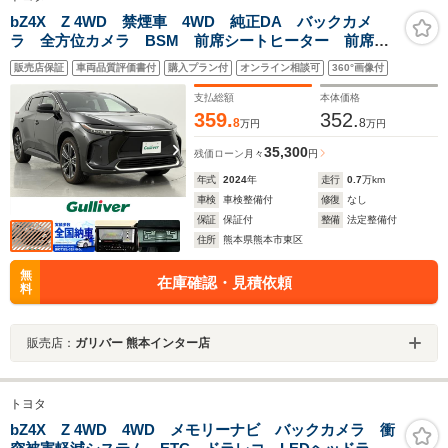
bZ4X Z 4WD 禁煙車 4WD 純正DA バックカメ
ラ 全方位カメラ BSM 前席シートヒーター 前席シ
ートベンチレーション JBLサウンド アダプディブクル
販売店保証
車両品質評価書付
購入プラン付
オンライン相談可
360°画像付
ーズコントロール ダウンヒルアシストコントロール
支払総額
本体価格
359.
352.
8
8
万円
万円
35,300
残価ローン
月々
円
年式
2024
年
走行
0.7
万km
車検
車検整備付
修復
なし
保証
保証付
整備
法定整備付
住所
熊本県熊本市東区
無
在庫確認・見積依頼
料
販売店：
ガリバー 熊本インター店
トヨタ
bZ4X Z 4WD 4WD メモリーナビ バックカメラ 衝