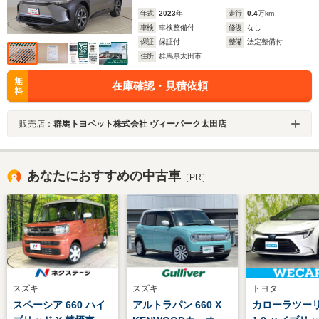
年式
2023
年
走行
0.4
万km
車検
車検整備付
修復
なし
保証
保証付
整備
法定整備付
住所
群馬県太田市
無
在庫確認・見積依頼
料
販売店：
群馬トヨペット株式会社 ヴィーパーク太田店
あなたにおすすめの中古車
［PR］
スズキ
スズキ
トヨタ
スペーシア 660 ハイ
アルトラパン 660 X
カローラツー