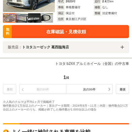
年式
2023
年
走行
2.6
万km
車検
車検整備付
修復
なし
保証
保証付
整備
法定整備付
住所
東京都江戸川区
無
在庫確認・見積依頼
料
販売店：
トヨタユーゼック 葛西臨海店
トヨタ bZ4X アルミホイール（全国）の中古車
1
/4
最初
前の30件
次の30件
最後
※人気のクルマは平均1ヶ月で掲載終了
物件数合計1万台以上のメーカー｜算出データ期間：2024年9月～11月｜内容：物件数合計1万
台以上のメーカーのうち、掲載が終了した物件数が1,000台以上の場合