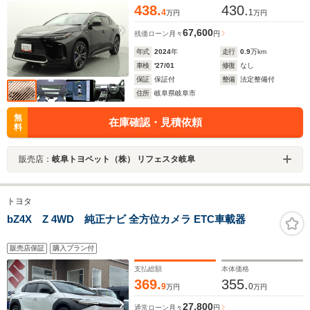
438.
430.
4
1
万円
万円
67,600
残価ローン
月々
円
年式
2024
年
走行
0.9
万km
車検
'27/01
修復
なし
保証
保証付
整備
法定整備付
住所
岐阜県岐阜市
無
在庫確認・見積依頼
料
販売店：
岐阜トヨペット（株） リフェスタ岐阜
トヨタ
bZ4X Z 4WD 純正ナビ 全方位カメラ ETC車載器
販売店保証
購入プラン付
支払総額
本体価格
369.
355.
9
0
万円
万円
27,800
通常ローン
月々
円