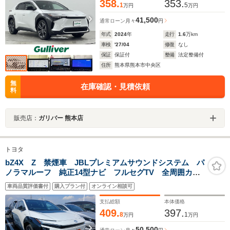
358.
353.
1
5
万円
万円
41,500
通常ローン
月々
円
年式
2024
年
走行
1.6
万km
車検
'27/04
修復
なし
保証
保証付
整備
法定整備付
住所
熊本県熊本市中央区
無
在庫確認・見積依頼
料
販売店：
ガリバー 熊本店
トヨタ
bZ4X Z 禁煙車 JBLプレミアムサウンドシステム パ
ノラマルーフ 純正14型ナビ フルセグTV 全周囲カメ
ラ レーダークルーズコントロール 黒革シート パワ
車両品質評価書付
購入プラン付
オンライン相談可
ーシート シートヒーター 電動リアゲート
支払総額
本体価格
409.
397.
8
1
万円
万円
50,500