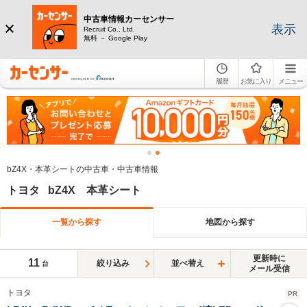
中古車情報カーセンサー
表示
Recruit Co., Ltd.
無料 － Google Play
履歴
お気に入り
メニュー
bZ4X・本革シートの中古車・中古車情報
トヨタ bZ4X 本革シート
一覧から探す
地図から探す
更新時に
11
絞り込み
並べ替え
台
メール受信
トヨタ
PR