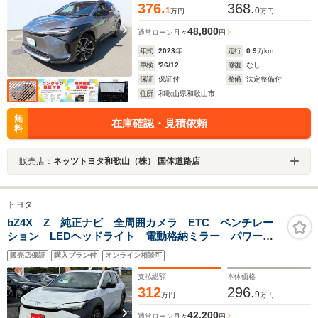
376.
368.
1
0
万円
万円
48,800
通常ローン
月々
円
年式
2023
年
走行
0.9
万km
車検
'26/12
修復
なし
保証
保証付
整備
法定整備付
住所
和歌山県和歌山市
無
在庫確認・見積依頼
料
販売店：
ネッツトヨタ和歌山（株） 国体道路店
トヨタ
bZ4X Z 純正ナビ 全周囲カメラ ETC ベンチレー
ション LEDヘッドライト 電動格納ミラー パワーシ
ート アダクティブクルーズコントロール オートエア
販売店保証
購入プラン付
オンライン相談可
コン ステアリングヒーター スマートキー オートラ
イト
支払総額
本体価格
312
296.
9
万円
万円
42,200
通常ローン
月々
円