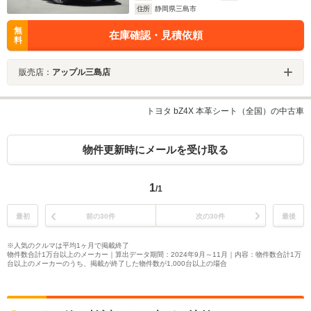
住所
静岡県三島市
無
在庫確認・見積依頼
料
販売店：
アップル三島店
トヨタ bZ4X 本革シート（全国）の中古車
物件更新時にメールを受け取る
1
/1
最初
前の30件
次の30件
最後
※人気のクルマは平均1ヶ月で掲載終了
物件数合計1万台以上のメーカー｜算出データ期間：2024年9月～11月｜内容：物件数合計1万
台以上のメーカーのうち、掲載が終了した物件数が1,000台以上の場合