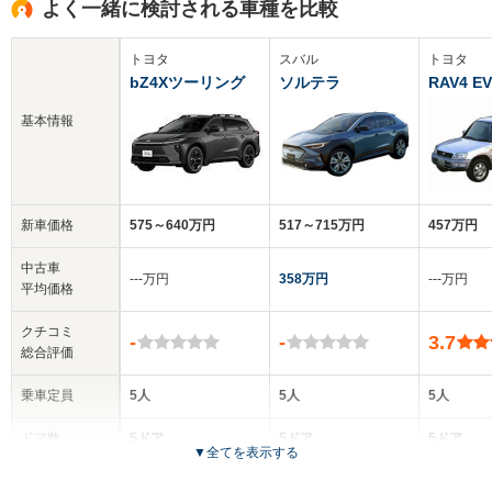
よく一緒に検討される車種を比較
トヨタ
スバル
トヨタ
bZ4Xツーリング
ソルテラ
RAV4 EV
基本情報
新車価格
575～640万円
517～715万円
457万円
中古車
‐‐‐万円
358万円
‐‐‐万円
平均価格
クチコミ
-
-
3.7
総合評価
乗車定員
5人
5人
5人
ドア数
5ドア
5ドア
5ドア
▼
全てを表示する