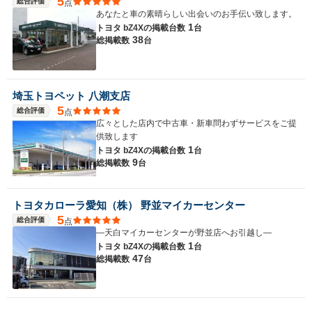
5
総合評価
点
あなたと車の素晴らしい出会いのお手伝い致します。
1
トヨタ bZ4Xの
掲載台数
台
38
総掲載数
台
埼玉トヨペット 八潮支店
5
総合評価
点
広々とした店内で中古車・新車問わずサービスをご提
供致します
1
トヨタ bZ4Xの
掲載台数
台
9
総掲載数
台
トヨタカローラ愛知（株） 野並マイカーセンター
5
総合評価
点
―天白マイカーセンターが野並店へお引越し―
1
トヨタ bZ4Xの
掲載台数
台
47
総掲載数
台