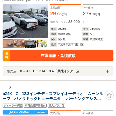
ー キーレスエントリー ステアリングリモコン
支払総額
本体価格
297.
279.
5
0
万円
万円
33,000
通常ローン
月々
円
年式
2022
年
走行
0.9
万km
車検
車検整備無
修復
なし
保証
保証無
整備
法定整備無
住所
千葉県千葉市花見川区
無
在庫確認・見積依頼
料
販売店：
Ｇ－ＡＦＴＥＲ ＭＥＧＡ千葉北インター店
トヨタ
bZ4X Z 12.3インチディスプレイオーディオ ムーンル
ーフ パノラミックビューモニタ- パーキングアシスト
システム スマートキー レーダークルーズコントロー
ディーラー保証
車両品質評価書付
購入プラン付
ル デジタルインナーミラー パワーシート
支払総額
本体価格