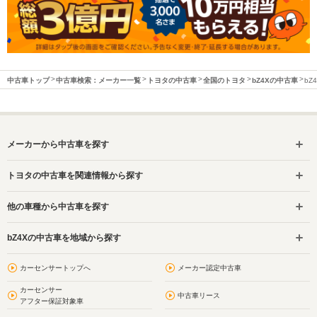
中古車トップ
中古車検索：メーカー一覧
トヨタの中古車
全国のトヨタ
bZ4Xの中古車
bZ
メーカーから中古車を探す
トヨタの中古車を関連情報から探す
他の車種から中古車を探す
bZ4Xの中古車を地域から探す
カーセンサートップへ
メーカー認定中古車
カーセンサー
中古車リース
アフター保証対象車