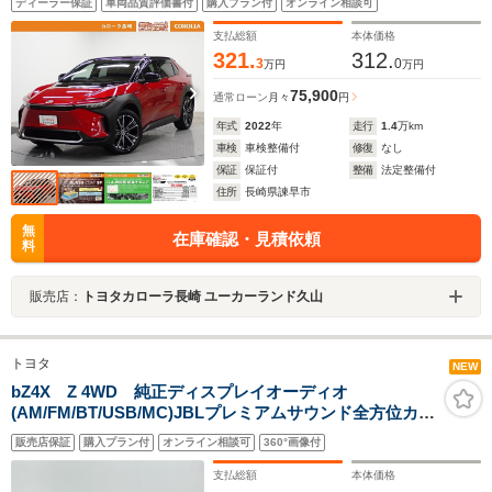
ディーラー保証
車両品質評価書付
購入プラン付
オンライン相談可
支払総額
本体価格
321.
312.
3
0
万円
万円
75,900
通常ローン
月々
円
年式
2022
年
走行
1.4
万km
車検
車検整備付
修復
なし
保証
保証付
整備
法定整備付
住所
長崎県諫早市
無
在庫確認・見積依頼
料
販売店：
トヨタカローラ長崎 ユーカーランド久山
トヨタ
NEW
bZ4X Z 4WD 純正ディスプレイオーディオ
(AM/FM/BT/USB/MC)JBLプレミアムサウンド全方位カメ
ラフルセグTV4WDステアリングリモコンステアリングヒ
販売店保証
購入プラン付
オンライン相談可
360°画像付
ーターエアシート(前席)シートヒーター(前席)
支払総額
本体価格