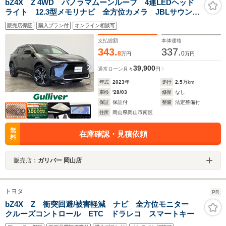
bZ4X Z 4WD パノラマムーンルーフ 4連LEDヘッド
ライト 12.3型メモリナビ 全方位カメラ JBLサウン
ド 地デジTV ETC2.0 パワーバックドア LEDヘッド
販売店保証
購入プラン付
オンライン相談可
ライト 充電ケーブル有 デジタルインナーミラー 黒
合皮シート
支払総額
本体価格
343.
337.
8
0
万円
万円
39,900
通常ローン
月々
円
年式
2023
年
走行
2.5
万km
車検
'28/03
修復
なし
保証
保証付
整備
法定整備付
住所
岡山県岡山市南区
無
在庫確認・見積依頼
料
販売店：
ガリバー 岡山店
トヨタ
PR
bZ4X Z 衝突回避/被害軽減 ナビ 全方位モニター
クルーズコントロール ETC ドラレコ スマートキー