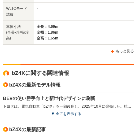
駆動方式
FF、4WD
FF、4WD
FF
WLTCモード
-
燃費
車体寸法
全長：4.69m
(全長x全幅x全
全幅：1.86m
高)
全高：1.65m
もっと見る
bZ4Xに関する関連情報
bZ4Xの最新モデル情報
BEVの使い勝手向上と新世代デザインに刷新
トヨタは、電気自動車「bZ4X」を一部改良し、2025年10月に発売した。航続距離は最大746kmに延長され、急速充電時間は最短約28分に短縮。寒冷地での利便性を向上させるバッテリープレコンディショニング機能を搭載した。また、新たにトヨタ純正の「6kW普通充電器」がオプションで設定されている。走行性能では、eAxleを小型化し出力を向上させ、0-100km/h加速を5.1秒を実現した他、車両各部をリファインしている。フロントデザインをトヨタの新世代デザインモチーフであるハンマーヘッドデザインへ刷新。最新のコネクティッドナビ対応の14インチディスプレイオーディオを搭載。新色の外板色も加わり、内装デザインがシンプルで開放感のある形状に変更された。新充電サービス「TEEMO」も同時にスタートし、bZ4Xの購入者には特典が用意されている。（2025.10）
全てを表示する
bZ4Xの最新記事