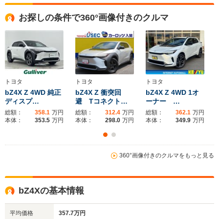
全高
全高
全
1.68m
1.65m
1.
お探しの条件で360°画像付きのクルマ
全幅
全幅
全
サイズ
1.86m
1.86m
1
全長
全長
(全長x全幅x全高)
4.83m
4.69m
3.
トヨタ
トヨタ
トヨタ
bZ4X Z 4WD 純正
bZ4X Z 衝突回
bZ4X Z 4WD 1オ
ディスプ…
避 Tコネクト…
ーナー …
ホイールベース
ホイールベース
ホイー
-m
-m
総額：
358.1
万円
総額：
312.4
万円
総額：
362.1
万円
本体：
353.5
万円
本体：
298.0
万円
本体：
349.9
万円
360°画像付きのクルマをもっと見る
WLTCモード
-
-
-
燃費
bZ4Xの基本情報
排気量
-
-
-
平均価格
357.7万円