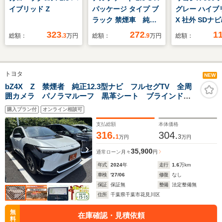
イブリッド Z
パッケージ タイプ ブ
グレー ハイブ
ラック 禁煙車 純正
X 社外 SDナ
10型ナビ フリップ
全装置/シート
323
272
1
総額：
.3
万円
総額：
.9
万円
総額：
ダウンモニター 両側
ー 運転席/車
パワースライドドア
止支援システム
パワーバックドア リ
ドランプ
トヨタ
アオートエアコン ク
LED/Bluetoo
NEW
ルーズコントロール
続/ETC/EBD付
bZ4X Z 禁煙者 純正12.3型ナビ フルセグTV 全周
囲カメラ パノラマルーフ 黒革シート ブラインドス
オットマン付セカンド
滑り防止装置/
ポットモニター レーダークルーズコントロール ステ
シート Bluetooth
リングストッ
購入プラン付
オンライン相談可
アリングヒーター シートエアコン ETC2.0
ETC
支払総額
本体価格
316.
304.
1
3
万円
万円
35,900
通常ローン
月々
円
年式
2024
年
走行
1.6
万km
車検
'27/06
修復
なし
保証
保証無
整備
法定整備無
住所
千葉県千葉市花見川区
無
在庫確認・見積依頼
料