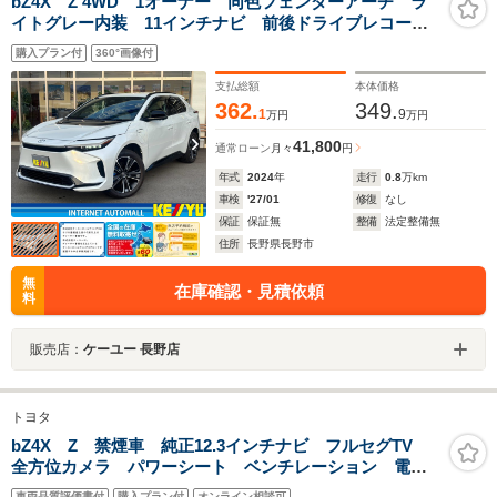
bZ4X Z 4WD 1オーナー 同色フェンダーアーチ ラ
イトグレー内装 11インチナビ 前後ドライブレコーダ
ー 電動レザーシート シートヒーター&ベンチレーショ
購入プラン付
360°画像付
ン アドバンスドパーク パワーバックドア JBLスピー
カー
支払総額
本体価格
362.
349.
1
9
万円
万円
41,800
通常ローン
月々
円
年式
2024
年
走行
0.8
万km
車検
'27/01
修復
なし
保証
保証無
整備
法定整備無
住所
長野県長野市
無
在庫確認・見積依頼
料
販売店：
ケーユー 長野店
トヨタ
bZ4X Z 禁煙車 純正12.3インチナビ フルセグTV
全方位カメラ パワーシート ベンチレーション 電動
リアゲート 純正18インチアルミホイール スマートキ
車両品質評価書付
購入プラン付
オンライン相談可