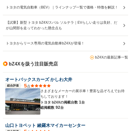
トヨタの電気自動車（BEV）｜ラインナップ一覧で価格・特徴を解説！
【試乗】新型 トヨタ bZ4X/スバル ソルテラ｜EVらしい走りは良好、だ
が山間部を走ってわかった懸念点も
トヨタからリース専用の電気自動車bZ4Xが登場！
bZ4Xの最新記事一覧
bZ4Xを扱う注目販売店
オートバックスカーズ かしわ大井
5
総合評価
点
さまざまなメーカーの展示車！豊富な品ぞろえでお待
ちしております！
1
トヨタ bZ4Xの
掲載台数
台
92
総掲載数
台
山口トヨペット 綾羅木マイカーセンター