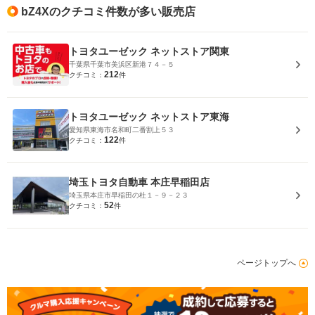
bZ4Xのクチコミ件数が多い販売店
トヨタユーゼック ネットストア関東
千葉県千葉市美浜区新港７４－５
212
クチコミ：
件
トヨタユーゼック ネットストア東海
愛知県東海市名和町二番割上５３
122
クチコミ：
件
埼玉トヨタ自動車 本庄早稲田店
埼玉県本庄市早稲田の杜１－９－２３
52
クチコミ：
件
ページトップへ