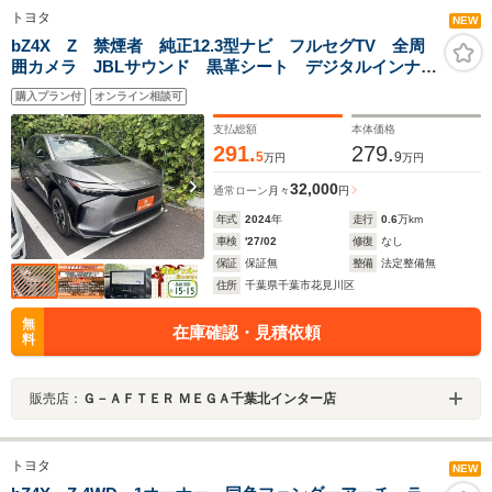
トヨタ
NEW
bZ4X Z 禁煙者 純正12.3型ナビ フルセグTV 全周
囲カメラ JBLサウンド 黒革シート デジタルインナー
ミラー シートエアコン ステアリングヒーター トヨ
購入プラン付
オンライン相談可
タセーフティセンス レーダークルーズコントロール
支払総額
本体価格
291.
279.
5
9
万円
万円
32,000
通常ローン
月々
円
年式
2024
年
走行
0.6
万km
車検
'27/02
修復
なし
保証
保証無
整備
法定整備無
住所
千葉県千葉市花見川区
無
在庫確認・見積依頼
料
販売店：
Ｇ－ＡＦＴＥＲ ＭＥＧＡ千葉北インター店
トヨタ
NEW