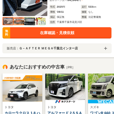
通常ローン
月々
円
年式
2025
年
走行
533
km
車検
'28/11
修復
なし
保証
保証無
整備
法定整備無
住所
千葉県千葉市花見川区
無
在庫確認・見積依頼
料
販売店：
Ｇ－ＡＦＴＥＲ ＭＥＧＡ千葉北インター店
あなたにおすすめの中古車
［PR］
トヨタ
トヨタ
スズキ
カローラクロス 1.8 ハ
アルファード 2.5 S A
ワゴンR 660