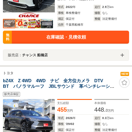
年式
2022
年
走行
2.9
万km
車検
車検整備付
修復
なし
保証
保証付
整備
法定整備付
住所
千葉県船橋市
無
在庫確認・見積依頼
料
販売店：
チャンス 船橋店
トヨタ
NEW
bZ4X Z 4WD 4WD ナビ 全方位カメラ DTV
BT パノラマルーフ JBLサウンド 革ベンチレーショ
ンシート 輻射ヒーター LEDライト デジタルミラ
販売店保証
ー 純正20AW ステアヒーター Pバックドア チーム
メイト
支払総額
本体価格
455
448.
0
万円
万円
年式
2026
年
走行
0.3
万km
車検
'29/02
修復
なし
保証
保証付
整備
法定整備付