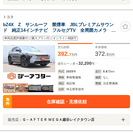
トヨタ
bZ4X Z サンルーフ 禁煙車 JBLプレミアムサウン
ド 純正14インチナビ フルセグTV 全周囲カメラ 電
動リアゲート 黒革シート シートエアコン デジタル
車両品質評価書付
購入プラン付
オンライン相談可
インナーミラー レーダークルーズコントロール
支払総額
本体価格
392.
372.
7
9
万円
万円
32,200
通常ローン
月々
円
年式
2025
年
走行
0.8
万km
車検
車検整備無
修復
なし
保証
保証無
整備
法定整備無
住所
埼玉県草加市
無
在庫確認・見積依頼
料
販売店：
Ｇ－ＡＦＴＥＲ ＭＥＧＡ越谷レイクタウン店