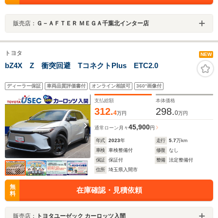
販売店：
Ｇ－ＡＦＴＥＲ ＭＥＧＡ千葉北インター店
トヨタ
NEW
bZ4X Z 衝突回避 TコネクトPlus ETC2.0
ディーラー保証
車両品質評価書付
オンライン相談可
360°画像付
支払総額
本体価格
312.
298.
4
0
万円
万円
45,900
通常ローン
月々
円
年式
2023
年
走行
5.7
万km
車検
車検整備付
修復
なし
保証
保証付
整備
法定整備付
住所
埼玉県入間市
無
在庫確認・見積依頼
料
販売店：
トヨタユーゼック カーロッツ入間