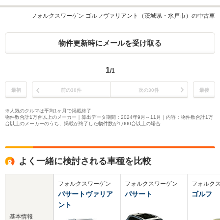
フォルクスワーゲン ゴルフヴァリアント（茨城県・水戸市）の中古車
物件更新時にメールを受け取る
1
/1
最初
前の30件
次の30件
最後
※人気のクルマは平均1ヶ月で掲載終了
物件数合計1万台以上のメーカー｜算出データ期間：2024年9月～11月｜内容：物件数合計1万
台以上のメーカーのうち、掲載が終了した物件数が1,000台以上の場合
よく一緒に検討される車種を比較
フォルクスワーゲン
フォルクスワーゲン
フォルク
パサートヴァリア
パサート
ゴルフ
ント
基本情報