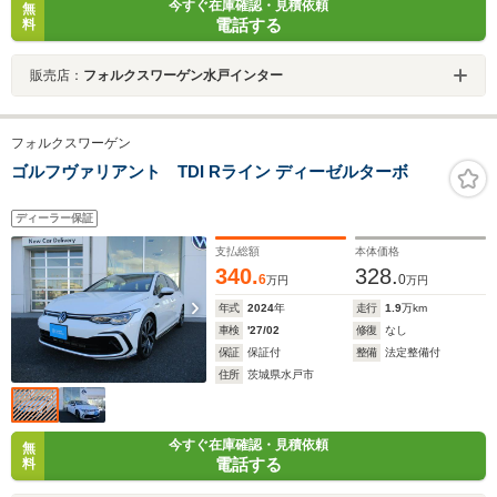
今すぐ在庫確認・見積依頼
無
電話する
料
販売店：
フォルクスワーゲン水戸インター
フォルクスワーゲン
ゴルフヴァリアント TDI Rライン ディーゼルターボ
ディーラー保証
支払総額
本体価格
340.
328.
6
0
万円
万円
年式
2024
年
走行
1.9
万km
車検
'27/02
修復
なし
保証
保証付
整備
法定整備付
住所
茨城県水戸市
今すぐ在庫確認・見積依頼
無
電話する
料