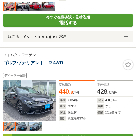
今すぐ在庫確認・見積依頼
電話する
販売店：
Ｖｏｌｋｓｗａｇｅｎ水戸
フォルクスワーゲン
ゴルフヴァリアント R 4WD
ディーラー保証
支払総額
本体価格
440.
428.
8
0
万円
万円
年式
2024
年
走行
4.3
万km
車検
'27/06
修復
なし
保証
保証付
整備
法定整備付
住所
茨城県水戸市