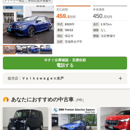
ディーラー保証
車両品質評価書付
支払総額
本体価格
459.
450.
9
0
万円
万円
年式
2023
年
走行
1.9
万km
車検
'26/12
修復
なし
保証
保証付
整備
法定整備付
住所
茨城県水戸市
今すぐ在庫確認・見積依頼
電話する
販売店：
Ｖｏｌｋｓｗａｇｅｎ水戸
あなたにおすすめの中古車
［PR］