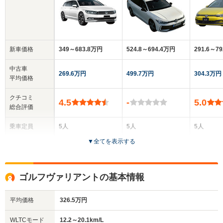
新車価格
349～683.8万円
524.8～694.4万円
291.6～7
中古車
269.6万円
499.7万円
304.3万円
平均価格
クチコミ
4.5
-
5.0
総合評価
乗車定員
5人
5人
5人
▼
全てを表示する
ドア数
5ドア
5ドア
5ドア
全高
全高
全高
ゴルフヴァリアントの基本情報
1.49m～1.51m
1.5m
1.46m
平均価格
326.5万円
全幅
全幅
全
WLTCモード
12.2～20.1km/L
サイズ