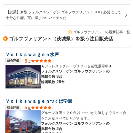
【試乗】新型 フォルクスワーゲン ゴルフヴァリアント TDI｜必要にして
十分な性能。実に感じのいいモデルだ
ゴルフヴァリアントの最新記事一覧
ゴルフヴァリアント（茨城県）を扱う注目販売店
Ｖｏｌｋｓｗａｇｅｎ水戸
5
総合評価
点
★フォレストグループ１２０台前後展示中★
フォルクスワーゲン ゴルフヴァリアントの
3
掲載台数
台
28
総掲載数
台
Ｖｏｌｋｓｗａｇｅｎつくば学園
5
総合評価
点
グループ在庫１２０台以上の中から選りすぐりの１台
をご用意させていただきます。
フォルクスワーゲン ゴルフヴァリアントの
2
掲載台数
台