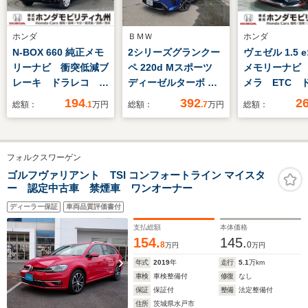
ホンダ
ＢＭＷ
ホンダ
N-BOX 660 純正メモ
2シリーズグランクー
ヴェゼル 1.5 e
リーナビ 衝突低減ブ
ペ 220d Mスポーツ
メモリーナビ
レーキ ドラレコ リ
ディーゼルターボ 認
メラ ETC 
アカメラ 両側電動ス
定中古車 弊社デモカ
194
392
2
総額：
.1
万円
総額：
.7
万円
総額：
ライドドア シートヒ
ー ヘッドアップディ
ーター LEDヘッド
スプレイ アンビエン
トライト シートヒー
フォルクスワーゲン
ター トップビューカ
メラ 電動シート
ゴルフヴァリアント TSI コンフォートライン マイスタ
ー 認定中古車 禁煙車 ワンオーナー
HarmanKardonサラ
ウンド レザーシー
ディーラー保証
車両品質評価書付
ト ETC内蔵ルームミ
支払総額
本体価格
ラー
154.
145.
8
0
万円
万円
年式
2019
年
走行
5.1
万km
車検
車検整備付
修復
なし
保証
保証付
整備
法定整備付
住所
茨城県水戸市