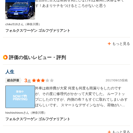
す！あまりケチをつけるところがないと思う
chiko516さん
（神奈川県）
フォルクスワーゲン ゴルフヴァリアント
もっと見る
評価の低いレビュー・評判
人生
3
総合評価
2017/09/15投稿
点
外車は維持費が大変 何度も何度も雨漏りをしたのです
が、その度に修理代がかかって大変でした。 ルーフトッ
プにしたのですが、内側の布？もすぐに取れてしまいみす
ぼらしいです。 スマートなデザインながら、荷物がいっ
ぱい入るのでとってもよい あまり人とかぶらない点もよ
hirohirohiroroさん
（神奈川県）
かったです！！ 高速道路でもとっても運転しやすい点は
フォルクスワーゲン ゴルフヴァリアント
ほんとうによかったです。 燃費も思った以上に悪くな
く、安心して運転できました。 ん。内装はさすがドイツ
もっと見る