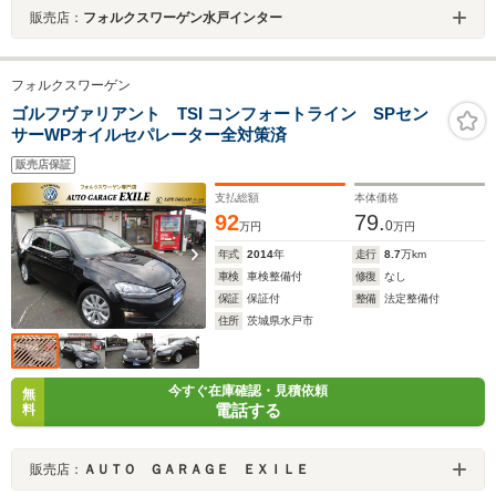
販売店：
フォルクスワーゲン水戸インター
フォルクスワーゲン
ゴルフヴァリアント TSI コンフォートライン SPセン
サーWPオイルセパレーター全対策済
販売店保証
支払総額
本体価格
92
79.
0
万円
万円
年式
2014
年
走行
8.7
万km
車検
車検整備付
修復
なし
保証
保証付
整備
法定整備付
住所
茨城県水戸市
今すぐ在庫確認・見積依頼
無
電話する
料
販売店：
ＡＵＴＯ ＧＡＲＡＧＥ ＥＸＩＬＥ