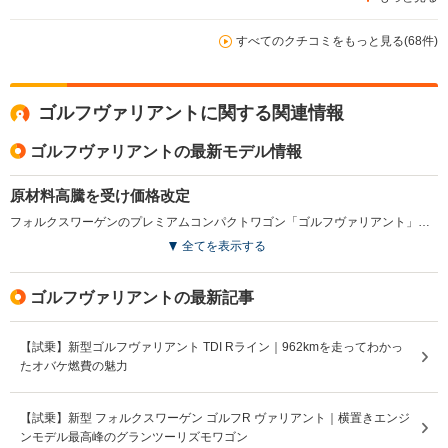
車という感じのおしゃれな感じでした。ハンドルやホイー
ルカバーにワーゲンのマークが付いているのも、いい意味
でやらしくて気に入っていました。ドアは重みがあり、閉
すべてのクチコミをもっと見る(68件)
めるとバフッという低い音がします。ワイパーゴムの傷み
が早い気がしました。修理交換や車検などの費用が日本車
よりは高いですが、気に入った車を乗るためには、仕方が
ゴルフヴァリアントに関する関連情報
ないと思っています。
ゴルフヴァリアントの最新モデル情報
原材料高騰を受け価格改定
フォルクスワーゲンのプレミアムコンパクトワゴン「ゴルフヴァリアント」は、2026年1月1日より国内向けモデルのメーカー希望小売価格が平均約1.5％引き上げられた。今回の改定は、燃料費や金属など原材料価格の高止まりが続く中、車両の生産および輸送にかかるコスト増加が背景にあると発表された。商品仕様や装備内容に大きな変更はなく、外部環境の変化に対応した価格見直しが主眼となる措置となった。（2026.1）
全てを表示する
ゴルフヴァリアントの最新記事
【試乗】新型ゴルフヴァリアント TDI Rライン｜962kmを走ってわかっ
たオバケ燃費の魅力
【試乗】新型 フォルクスワーゲン ゴルフR ヴァリアント｜横置きエンジ
ンモデル最高峰のグランツーリズモワゴン