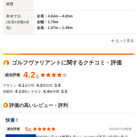
1.83m
1.85m
1.
燃費
全長
全長
(全長x全幅x全高)
4.78m～4.79m
4.92m
4
車体寸法
全長：4.64m～4.65m
(全長x全幅x全
全幅：1.79m
高)
全高：1.47m～1.49m
ホイールベース
ホイールベース
ホイー
-m
-m
もっと見る
15.0～16.4km/L
16.4～18.0km/L
12.3～20.
└市街地:11.7～
└市街地:12.2～
└市街地:8
ゴルフヴァリアントに関するクチコミ・評価
13.2km/L
14.5km/L
15.5km/L
WLTCモード
└郊外:14.9～
└郊外:16.4～
└郊外:12.
燃費
4.2
16.8km/L
19.3km/L
21.2km/L
総合評価
点
└高速道路:16.9～
└高速道路:19.2～
└高速道路:
4.1
4.3
3.9
デザイン :
走行性 :
居住性 :
18.4km/L
20.2km/L
24.8km/L
4.1
4.4
3.5
積載性 :
運転しやすさ :
維持費 :
排気量
1394～1984cc
1497～1968cc
999～198
評価の高いレビュー・評判
駆動方式
FF
FF、4WD
FF、4WD
快適！
5
総合評価
2020/07/19投稿
点
総合的に言えば燃費を気にしなければ最高に快適な車で