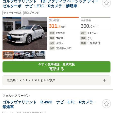
ゴルフヴァリアント TDI アクティブ ベーシック ディー
ゼルターボ ナビ・ETC・Rカメラ・禁煙車
ディーラー保証
購入プラン付
支払総額
本体価格
311.
300.
4
0
万円
万円
年式
2025
年
走行
1.2
万km
車検
'28/10
修復
なし
保証
保証付
整備
法定整備付
住所
茨城県水戸市
今すぐ在庫確認・見積依頼
電話する
販売店：
Ｖｏｌｋｓｗａｇｅｎ水戸
フォルクスワーゲン
ゴルフヴァリアント R 4WD ナビ・ETC・Rカメラ・
禁煙車