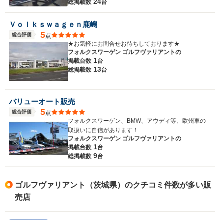
24
総掲載数
台
Ｖｏｌｋｓｗａｇｅｎ鹿嶋
5
総合評価
点
★お気軽にお問合せお待ちしております★
フォルクスワーゲン ゴルフヴァリアントの
1
掲載台数
台
13
総掲載数
台
バリューオート販売
5
総合評価
点
フォルクスワーゲン、BMW、アウディ等、欧州車の
取扱いに自信があります！
フォルクスワーゲン ゴルフヴァリアントの
1
掲載台数
台
9
総掲載数
台
ゴルフヴァリアント（茨城県）のクチコミ件数が多い販
売店