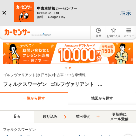
中古車情報カーセンサー
表示
Recruit Co., Ltd.
無料 － Google Play
履歴
お気に入り
メニュー
ゴルフヴァリアント(水戸市)の中古車・中古車情報
フォルクスワーゲン ゴルフヴァリアント 茨城県
一覧から探す
地図から探す
更新時に
6
絞り込み
並べ替え
台
メール受信
フォルクスワーゲン