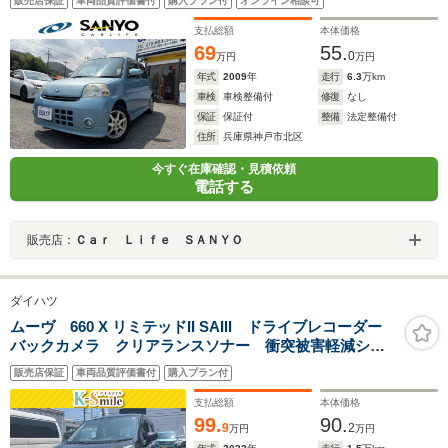
販売店保証
車両品質評価書付
購入プラン付
オンライン相談可
支払総額
本体価格
69
55.
0
万円
万円
年式
2009
年
走行
6.3
万km
車検
車検整備付
修復
なし
保証
保証付
整備
法定整備付
住所
兵庫県神戸市北区
今すぐ在庫確認・見積依頼
電話する
販売店：
Ｃａｒ Ｌｉｆｅ ＳＡＮＹＯ
ダイハツ
ムーヴ 660 X リミテッドII SAIII ドライブレコーダー
バックカメラ クリアランスソナー 衝突被害軽減シス
テム オートマチックハイビーム オートライト LED
販売店保証
車両品質評価書付
購入プラン付
ヘッドランプ スマートキー アイドリングストップ
電動格納ミラー
支払総額
本体価格
99.
90.
9
2
万円
万円