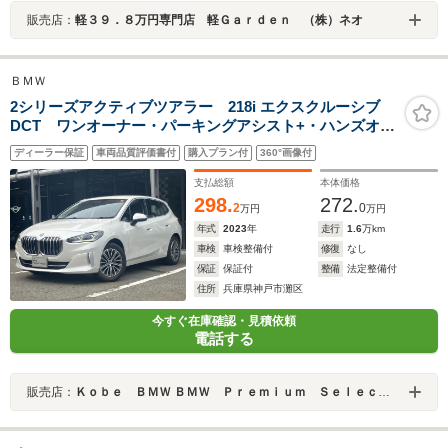
販売店：
軽３９．８万円専門店 軽Ｇａｒｄｅｎ （株）ネオ
ＢＭＷ
2シリーズアクティブツアラー 218i エクスクルーシブ
DCT ワンオーナー・パーキングアシスト+・ハンズオフ
ACC・360度カメラ・ヘッドアップディスプレイ・シート
ディーラー保証
車両品質評価書付
購入プラン付
360°画像付
ヒーター・AppleCarPlay・内蔵ドラレコ・パワーシー
ト・電動リアゲート・17インチAW・ETC・禁煙車
支払総額
本体価格
298.
272.
2
0
万円
万円
年式
2023
年
走行
1.6
万km
車検
車検整備付
修復
なし
保証
保証付
整備
法定整備付
住所
兵庫県神戸市灘区
今すぐ在庫確認・見積依頼
電話する
販売店：
Ｋｏｂｅ ＢＭＷ ＢＭＷ Ｐｒｅｍｉｕｍ Ｓｅｌｅｃｔｉｏｎ 三宮