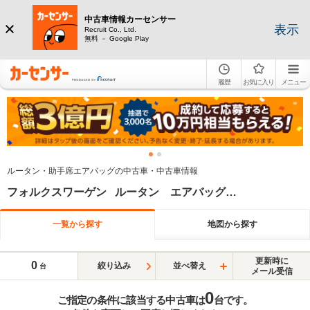
中古車情報カーセンサー
表示
Recruit Co., Ltd.
無料 － Google Play
履歴
お気に入り
メニュー
ルータン・助手席エアバッグの中古車・中古車情報
フォルクスワーゲン ルータン エアバッグ(助手席)
一覧から探す
地図から探す
更新時に
0
絞り込み
並べ替え
台
メール受信
0
ご指定の条件に該当する中古車は
台です。