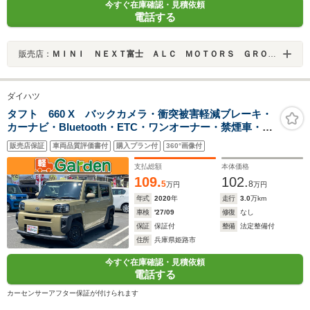
今すぐ在庫確認・見積依頼
電話する
販売店：
ＭＩＮＩ ＮＥＸＴ富士 ＡＬＣ ＭＯＴＯＲＳ ＧＲＯＵＰ
ダイハツ
タフト 660 X バックカメラ・衝突被害軽減ブレーキ・
カーナビ・Bluetooth・ETC・ワンオーナー・禁煙車・フ
ルセグTV・CD/DVD再生・スマートキー&プッシュスター
販売店保証
車両品質評価書付
購入プラン付
360°画像付
ト・ベンチシート・ルームクリーニング
支払総額
本体価格
109.
102.
5
8
万円
万円
年式
2020
年
走行
3.0
万km
車検
'27/09
修復
なし
保証
保証付
整備
法定整備付
住所
兵庫県姫路市
今すぐ在庫確認・見積依頼
電話する
カーセンサーアフター保証が付けられます