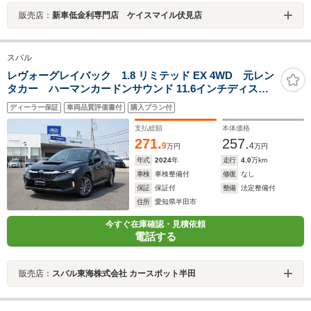
販売店：
新車低金利専門店 ケイスマイル伏見店
スバル
レヴォーグレイバック 1.8 リミテッド EX 4WD 元レン
タカー ハーマンカードンサウンド 11.6インチディスプ
レイ フルセグ Bluetoothオーディオ フロントカメ
ディーラー保証
車両品質評価書付
購入プラン付
ラ サイドカメラ バックカメラ 全周囲カメラ 電動
リヤゲート シートヒーター
支払総額
本体価格
271.
257.
9
4
万円
万円
年式
2024
年
走行
4.0
万km
車検
車検整備付
修復
なし
保証
保証付
整備
法定整備付
住所
愛知県半田市
今すぐ在庫確認・見積依頼
電話する
販売店：
スバル東海株式会社 カースポット半田