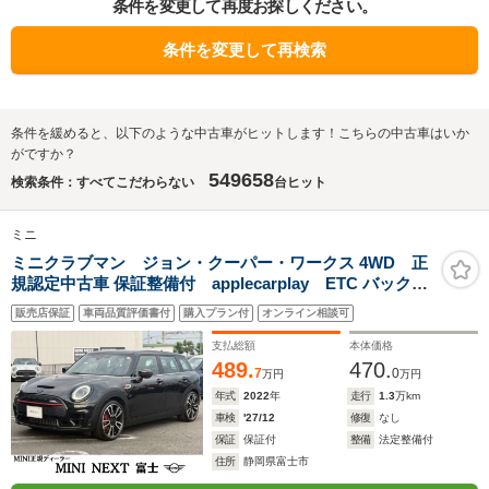
条件を変更して再度お探しください。
条件を変更して再検索
条件を緩めると、以下のような中古車がヒットします！こちらの中古車はいか
がですか？
549658
検索条件：すべてこだわらない
台ヒット
ミニ
ミニクラブマン ジョン・クーパー・ワークス 4WD 正
規認定中古車 保証整備付 applecarplay ETC バックカ
メラ 衝突軽減ブレーキ アイドリングストップ 障害物ソナ
販売店保証
車両品質評価書付
購入プラン付
オンライン相談可
ー アクティブクルコン LEDライト 純正ホイール
支払総額
本体価格
489.
470.
7
0
万円
万円
年式
2022
年
走行
1.3
万km
車検
'27/12
修復
なし
保証
保証付
整備
法定整備付
住所
静岡県富士市