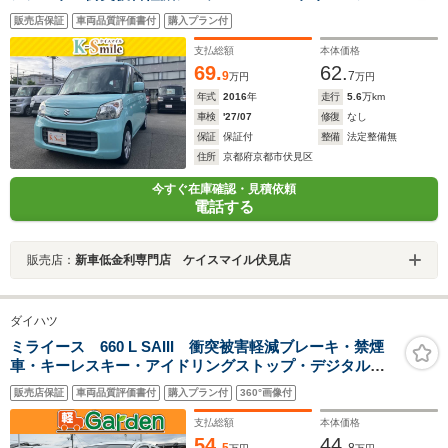
ドリングストップ 電動格納ミラー シートヒーター
販売店保証
車両品質評価書付
購入プラン付
ベンチシート CVT 盗難防止システム ABS ESC
CD
支払総額
本体価格
69.
62.
9
7
万円
万円
年式
2016
年
走行
5.6
万km
車検
'27/07
修復
なし
保証
保証付
整備
法定整備無
住所
京都府京都市伏見区
今すぐ在庫確認・見積依頼
電話する
販売店：
新車低金利専門店 ケイスマイル伏見店
ダイハツ
ミライース 660 L SAIII 衝突被害軽減ブレーキ・禁煙
車・キーレスキー・アイドリングストップ・デジタルメ
ーター
販売店保証
車両品質評価書付
購入プラン付
360°画像付
支払総額
本体価格
54.
44.