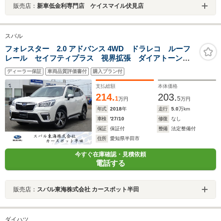
販売店：
新車低金利専門店 ケイスマイル伏見店
スバル
フォレスター 2.0 アドバンス 4WD ドラレコ ルーフ
レール セイフティプラス 視界拡張 ダイアトーンナ
ビ フルセグ Bluetoothオーディオ USB フロントカ
ディーラー保証
車両品質評価書付
購入プラン付
メラ サイドカメラ バックカメラ スマートリヤビュ
ーミラー ETC2.0
支払総額
本体価格
214.
203.
1
5
万円
万円
年式
2018
年
走行
5.0
万km
車検
'27/10
修復
なし
保証
保証付
整備
法定整備付
住所
愛知県半田市
今すぐ在庫確認・見積依頼
電話する
販売店：
スバル東海株式会社 カースポット半田
ダイハツ