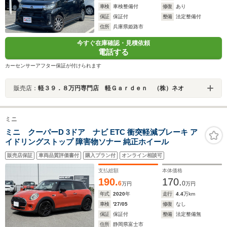
車検
車検整備付
修復
あり
保証
保証付
整備
法定整備付
住所
兵庫県姫路市
今すぐ在庫確認・見積依頼
電話する
カーセンサーアフター保証が付けられます
販売店：
軽３９．８万円専門店 軽Ｇａｒｄｅｎ （株）ネオ
ミニ
ミニ クーパーD 3ドア ナビ ETC 衝突軽減ブレーキ ア
イドリングストップ 障害物ソナー 純正ホイール
販売店保証
車両品質評価書付
購入プラン付
オンライン相談可
支払総額
本体価格
190.
170.
6
0
万円
万円
年式
2020
年
走行
4.4
万km
車検
'27/05
修復
なし
保証
保証付
整備
法定整備無
住所
静岡県富士市