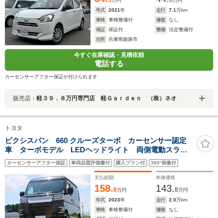
5
8
万円
万円
年式
2021
年
走行
7.1
万km
車検
車検整備付
修復
なし
保証
保証付
整備
法定整備付
住所
兵庫県姫路市
今すぐ在庫確認・見積依頼
電話する
カーセンサーアフター保証が付けられます
販売店：
軽３９．８万円専門店 軽Ｇａｒｄｅｎ （株）ネオ
トヨタ
ピクシスバン 660 クルーズターボ カーセンサー認定
車 ターボモデル LEDヘッドライト 両側電動スライ
ドドア 純正ナビ Bluetooth Bカメラ ETC2.0
カーセンサーアフター保証
車両品質評価書付
購入プラン付
360°画像付
支払総額
本体価格
158.
143.
8
8
万円
万円
年式
2023
年
走行
2.0
万km
車検
車検整備付
修復
なし