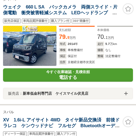
ウェイク 660 L SA バックカメラ 両側スライド・片
側電動 衝突被害軽減システム LEDヘッドランプ ス
マートキー アイドリングストップ 電動格納ミラー
販売店保証
車両品質評価書付
購入プラン付
360°画像付
ベンチシート CVT 盗難防止システム ABS CD
ESC
支払総額
本体価格
79.
70.
9
1
万円
万円
年式
2014
年
走行
5.7
万km
車検
車検整備付
修復
なし
保証
保証付
整備
法定整備付
住所
京都府京都市伏見区
今すぐ在庫確認・見積依頼
電話する
販売店：
新車低金利専門店 ケイスマイル伏見店
スバル
XV 1.6i-L アイサイト 4WD タイヤ新品交換済 前後ド
ラレコ ケンウッドナビ フルセグ Bluetoothオーディ
オ USB バックカメラ ETC2.0 ハイビームアシス
ディーラー保証
車両品質評価書付
購入プラン付