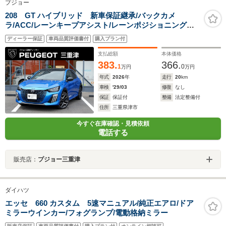
プジョー
208 GT ハイブリッド 新車保証継承/バックカメ
ラ/ACC/レーンキープアシスト/レーンポジショニングア
シスト/ブラインドスポットモニター/LEDヘッドライト/フ
ディーラー保証
車両品質評価書付
購入プラン付
ロント・バックソナー/アップルカープレイ/アンドロイド
オート
支払総額
本体価格
383.
366.
1
0
万円
万円
年式
2026
年
走行
20
km
車検
'29/03
修復
なし
保証
保証付
整備
法定整備付
住所
三重県津市
今すぐ在庫確認・見積依頼
電話する
販売店：
プジョー三重津
ダイハツ
エッセ 660 カスタム 5速マニュアル/純正エアロ/ドア
ミラーウインカー/フォグランプ/電動格納ミラー