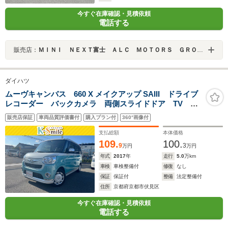
今すぐ在庫確認・見積依頼
電話する
販売店：
ＭＩＮＩ ＮＥＸＴ富士 ＡＬＣ ＭＯＴＯＲＳ ＧＲＯＵＰ
ダイハツ
ムーヴキャンバス 660 X メイクアップ SAIII ドライブ
レコーダー バックカメラ 両側スライドドア TV ク
リアランスソナー 衝突被害軽減システム オートマチ
販売店保証
車両品質評価書付
購入プラン付
360°画像付
ックハイビーム スマートキー アイドリングストッ
プ 電動格納ミラー CVT ベンチシート
支払総額
本体価格
109.
100.
9
3
万円
万円
年式
2017
年
走行
5.0
万km
車検
車検整備付
修復
なし
保証
保証付
整備
法定整備付
住所
京都府京都市伏見区
今すぐ在庫確認・見積依頼
電話する