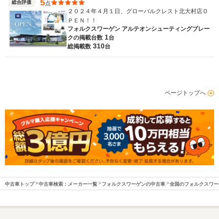
5
総合評価
点
２０２４年４月１日、グローバルクレスト北大村店Ｏ
ＰＥＮ！！
フォルクスワーゲン アルテオンシューティングブレー
1
クの
掲載台数
台
310
総掲載数
台
ページトップへ
中古車トップ
中古車検索：メーカー一覧
フォルクスワーゲンの中古車
全国のフォルクスワー