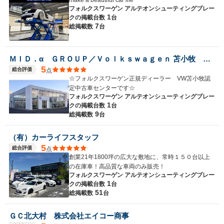
フォルクスワーゲン アルテオンシューティングブレー
1
クの
掲載台数
台
7
総掲載数
台
ＭＩＤ．α ＧＲＯＵＰ／Ｖｏｌｋｓｗａｇｅｎ 苫小牧 認定中古車センター／株式会社ＭＩＤ ＡＬＦＡ
5
総合評価
点
☆フォルクスワーゲン正規ディーラー VW苫小牧認
定中古車センターです☆
フォルクスワーゲン アルテオンシューティングブレー
1
クの
掲載台数
台
9
総掲載数
台
（有）カーライフスタッフ
5
総合評価
点
創業21年1800坪の広大な敷地に、常時１５０台以上
の在庫車！高品質な車両のみ販売！
フォルクスワーゲン アルテオンシューティングブレー
1
クの
掲載台数
台
51
総掲載数
台
ＧＣ北大村 株式会社エイコー商事