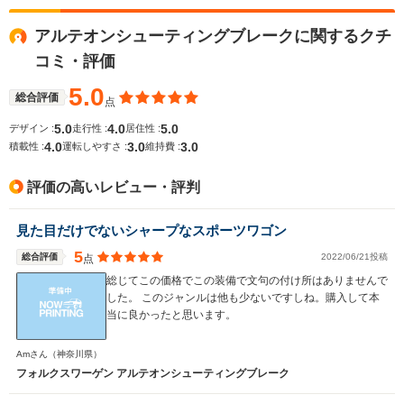
15.0～16.4km/L
└市街地:11.7～
11.8km/L
15.0km/L
アルテオンシューティングブレークに関するクチ
13.2km/L
WLTCモード
└市街地:8.3km/L
└市街地:12
└郊外:14.9～
コミ・評価
燃費
└郊外:11.9km/L
└郊外:14.
16.8km/L
└高速道路:14.2km/L
└高速道路:1
└高速道路:16.9～
5.0
総合評価
点
18.4km/L
5.0
4.0
5.0
デザイン :
走行性 :
居住性 :
排気量
1984cc
1394～1984cc
1968cc
4.0
3.0
3.0
積載性 :
運転しやすさ :
維持費 :
駆動方式
4WD
FF
4WD
評価の高いレビュー・評判
見た目だけでないシャープなスポーツワゴン
5
総合評価
2022/06/21投稿
点
総じてこの価格でこの装備で文句の付け所はありませんで
した。 このジャンルは他も少ないですしね。購入して本
当に良かったと思います。
Amさん
（神奈川県）
フォルクスワーゲン アルテオンシューティングブレーク