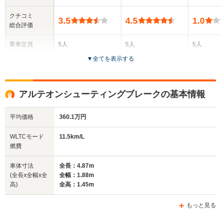
クチコミ
3.5
4.5
1.0
総合評価
乗車定員
5人
5人
5人
▼
全てを表示する
ドア数
5ドア
5ドア
5ドア
全高
全高
全
アルテオンシューティングブレークの基本情報
1.44m～1.45m
1.49m～1.51m
1.
平均価格
360.1万円
全幅
全幅
全
WLTCモード
11.5km/L
サイズ
1.88m
1.83m
1.
燃費
全長
全長
(全長x全幅x全高)
4.87m
4.78m～4.79m
4.78m
車体寸法
全長：4.87m
(全長x全幅x全
全幅：1.88m
高)
全高：1.45m
ホイールベース
ホイールベース
ホイー
-m
-m
もっと見る