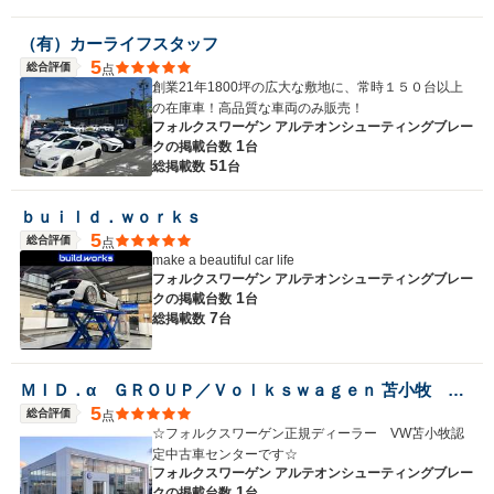
（有）カーライフスタッフ
5
総合評価
点
創業21年1800坪の広大な敷地に、常時１５０台以上
の在庫車！高品質な車両のみ販売！
フォルクスワーゲン アルテオンシューティングブレー
1
クの
掲載台数
台
51
総掲載数
台
ｂｕｉｌｄ．ｗｏｒｋｓ
5
総合評価
点
make a beautiful car life
フォルクスワーゲン アルテオンシューティングブレー
1
クの
掲載台数
台
7
総掲載数
台
ＭＩＤ．α ＧＲＯＵＰ／Ｖｏｌｋｓｗａｇｅｎ 苫小牧 認定中古車センター／株式会社ＭＩＤ ＡＬＦＡ
5
総合評価
点
☆フォルクスワーゲン正規ディーラー VW苫小牧認
定中古車センターです☆
フォルクスワーゲン アルテオンシューティングブレー
1
クの
掲載台数
台