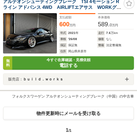
アルテオンシューティングブレーク TSI 4モーション R
ライン アドバンス 4WD AIRLIFTエアサス WORKグノ
ーシスRXS21インチ フルアーム ブレーキF:8Pod
支払総額
本体価格
405mm R:6Pod 380mm ハルトフルエアロ マクスト
600
589.
ン CSR MST ECUチューン
0
万円
万円
年式
2021
年
走行
7.6
万km
車検
'26/08
修復
なし
保証
保証無
整備
法定整備無
住所
岡山県井原市
今すぐ在庫確認・見積依頼
無
電話する
料
販売店：
ｂｕｉｌｄ．ｗｏｒｋｓ
フォルクスワーゲン アルテオンシューティングブレーク（中国）の中古車
物件更新時にメールを受け取る
1
/1