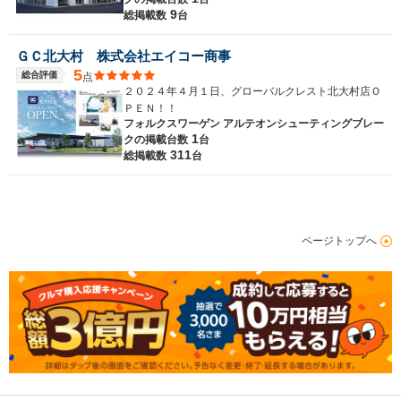
9
総掲載数
台
ＧＣ北大村 株式会社エイコー商事
5
総合評価
点
２０２４年４月１日、グローバルクレスト北大村店Ｏ
ＰＥＮ！！
フォルクスワーゲン アルテオンシューティングブレー
1
クの
掲載台数
台
311
総掲載数
台
ページトップへ