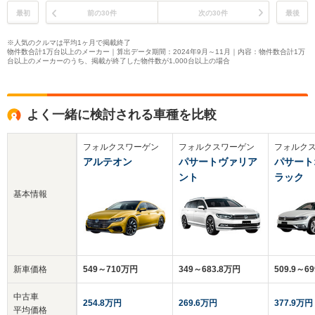
最初
前の30件
次の30件
最後
※人気のクルマは平均1ヶ月で掲載終了
物件数合計1万台以上のメーカー｜算出データ期間：2024年9月～11月｜内容：物件数合計1万
台以上のメーカーのうち、掲載が終了した物件数が1,000台以上の場合
よく一緒に検討される車種を比較
フォルクスワーゲン
フォルクスワーゲン
フォルク
アルテオン
パサートヴァリア
パサート
ント
ラック
基本情報
新車価格
549～710万円
349～683.8万円
509.9～6
中古車
254.8万円
269.6万円
377.9万円
平均価格