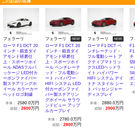
このお店の在庫
フェラーリ
フェラーリ
フェラーリ
フ
NEW!
NEW!
ローマ F1 DCT 20
ローマ F1 DCT 20
ローマ F1 DCT ベ
F
インチ・鍛造ダイ
インチ・鍛造ダイ
ンチレーテッド・
F1
アモンド研磨仕
アモンド研磨仕
フル電動シート ア
チ
上・スポーツホイ
上・スポーツホイ
クティブマトリッ
切
ール ADASフルパ
ール ベンチレーテ
クスLEDヘッドラ
ー
ッケージ LED付カ
ッド・フル電動シ
イト ハイパワー
S
ーボンファイバー
ート ハイパワー
HIFI システム デイ
ボ
製ステアリングホ
HIFI システム LED
トナ スタイル シー
エ
イール カラーカー
付カーボンファイ
ト パッセンジャー
ペットロゴ刺繍
バー製ステアリン
ディスプレイ
グホイール サラウ
2580.0
万円
2880.0
万円
本体：
本体：
ンドビュー アップ
2600
万円
2900
万円
総額：
総額：
ルカープレイ
2780.0
万円
本体：
2800
万円
総額：