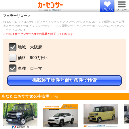
お気に入り
メニュー
フェラーリ
ローマ
F1 DCT (ロッソコルサ) マグネライドショックアブソーバーシステム 20インチ鍛造クローム仕
上スポーツホイール ベンチレーテッド・フル電動シート ハイパワー HIFI システム パッセンジ
ャーディスプレイ
この車はカーセンサーnetでの掲載が終了しております。
地域：大阪府
価格：900万円～
車種：ローマ
掲載終了物件と似た条件で検索
あなたにおすすめの中古車
［PR］