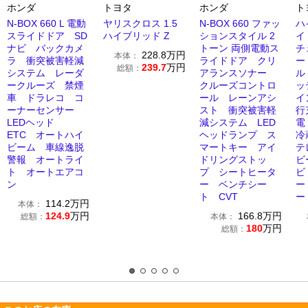
ホンダ
トヨタ
ホンダ
ト
N-BOX 660 L 電動
ヤリスクロス 1.5
N-BOX 660 ファッ
ハ
スライドドア SD
ハイブリッド Z
ションスタイル 2
イ
ナビ バックカメ
トーン 両側電動ス
チ
228.8
万円
本体：
ラ 衝突被害軽減
ライドドア クリ
ー
239.7
万円
総額：
システム レーダ
アランスソナー
ル
ークルーズ 禁煙
クルーズコントロ
ッ
車 ドラレコ コ
ール レーンアシ
イ
ーナーセンサー
スト 衝突被害軽
行
LEDヘッド
減システム LED
電
ETC オートハイ
ヘッドランプ ス
冷
ビーム 車線逸脱
マートキー アイ
テ
警報 オートライ
ドリングストッ
ビ
ト オートエアコ
プ シートヒータ
ビ
ン
ー ベンチシー
ー
ト CVT
ー
114.2
万円
本体：
124.9
万円
166.8
万円
総額：
本体：
180
万円
総額：