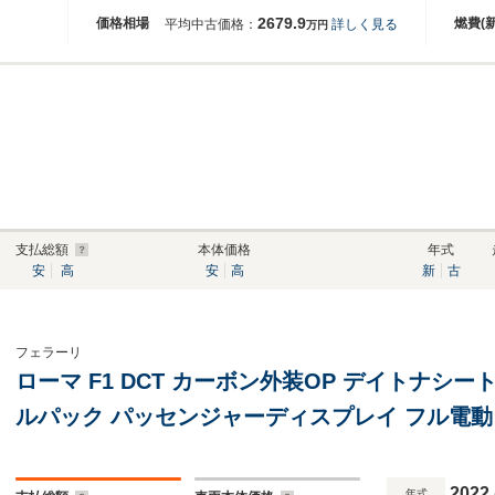
2679.9
価格相場
燃費(
平均中古価格：
詳しく見る
万円
支払総額
本体価格
年式
安
高
安
高
新
古
フェラーリ
ローマ F1 DCT カーボン外装OP デイトナシー
ルパック パッセンジャーディスプレイ フル電動
ンターラ内装 認定中古車保証
2022
年式