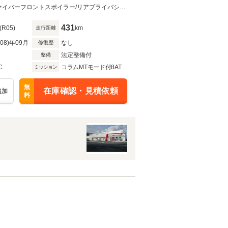
パッセンジャーディスプレ
テーラーメイドプログラム/カーボンファイバーリアディフューザー/カーボンファイバーフロントスポイラー/リアプライバシーガラス
431
(R05)
km
走行距離
R08)年09月
なし
修復歴
法定整備付
整備
C
コラムMTモード付8AT
ミッション
無
在庫確認・見積依頼
追加
料