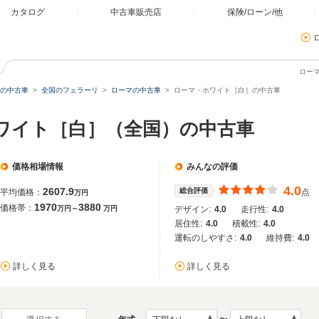
カタログ
中古車販売店
保険/ローン/他
ロー
の中古車
全国のフェラーリ
ローマの中古車
ローマ・ホワイト［白］の中古車
ホワイト［白］（全国）の中古車
価格相場情報
みんなの評価
4.0
2607.9
総合評価
平均価格：
点
万円
1970
3880
価格帯：
万円～
万円
デザイン:
4.0
走行性:
4.0
居住性:
4.0
積載性:
4.0
運転のしやすさ:
4.0
維持費:
4.0
詳しく見る
詳しく見る