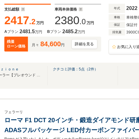
2022
年式
支払総額
車両本体価格
2417
2380
車検整
車検
.2
.0
万円
万円
保証付
保証
2481.5
2485.2
A
プラン
B
プラン
万円
万円
3900C
排気量
残価
84,600
詳細を見る
月々
円
ローン価格
お気に入り
ｉｚｉｏｎｅ
クチコミ評価：
5
点（
2
件）
フェラーリ オフィシャル ディーラー【プレオウンド ショールーム】
フェラーリ
ローマ F1 DCT 20インチ・鍛造ダイアモン
ADASフルパッケージ LED付カーボンファイバー製ステアリングホイール