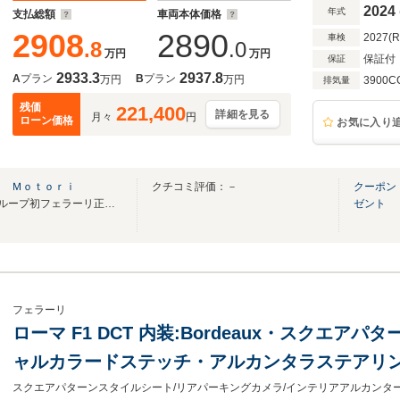
2024
年式
支払総額
車両本体価格
2908
2890
2027(
車検
.8
.0
万円
万円
保証付
保証
2933.3
2937.8
A
プラン
B
プラン
万円
万円
3900C
排気量
残価
221,400
詳細を見る
月々
円
ローン価格
お気に入り
ｏ Ｍｏｔｏｒｉ
クチコミ評価：－
クーポン
2024年New Open!! ヤナセグループ初フェラーリ正規販売店
ゼント
フェラーリ
ローマ F1 DCT 内装:Bordeaux・スクエ
ャルカラードステッチ・アルカンタラステアリン
アパーキングカメラ・アルカンタラインテリア
スクエアパターンスタイルシート/リアパーキングカメラ/インテリアアルカンタ