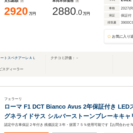
支払総額
車両本体価格
2920
2880
2027(
車検
.0
万円
万円
保証付
保証
3900C
排気量
お気に入り
オートスペチアーレＡＬ
クチコミ評価：－
Ｐ
ービスディーラー
フェラーリ
ローマ F1 DCT Bianco Avus 2年保証付き L
グネライドサス シルバーストーンブレーキキャ
ーノステッチ フル電動シート アルミニウムフ