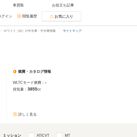
車買取
お役立ち記事
ログイン
閲覧履歴
お気に入り
マ・ホワイト［白］の中古車・中古車情報
サイトマップ
燃費・カタログ情報
-
WLTCモード燃費：
3855
排気量：
cc
詳しく見る
ミッション
AT/CVT
MT