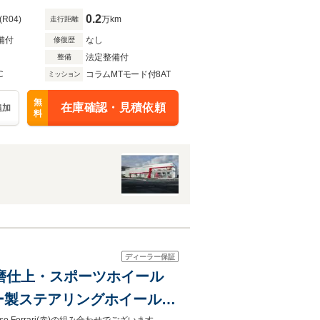
0.2
(R04)
万km
走行距離
備付
なし
修復歴
法定整備付
整備
C
コラムMTモード付8AT
ミッション
無
在庫確認・見積依頼
追加
料
ディーラー保証
ド研磨仕上・スポーツホイール