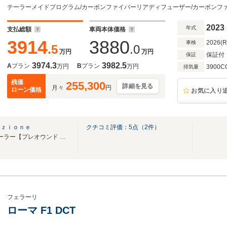
MagneRideデュアルモードサスペンション・
イ・HiFiシステム
2023
年式
支払総額
車両本体価格
3914
3880
2026(
車検
.5
.0
万円
万円
保証付
保証
3974.3
3982.5
A
プラン
B
プラン
万円
万円
3900C
排気量
残価
255,300
詳細を見る
月々
円
ローン価格
お気に入り
ｉｚｉｏｎｅ
クチコミ評価：
5
点（
2
件）
フェラーリ オフィシャル ディーラー【プレオウンド ショールーム】
フェラーリ
ローマ F1 DCT