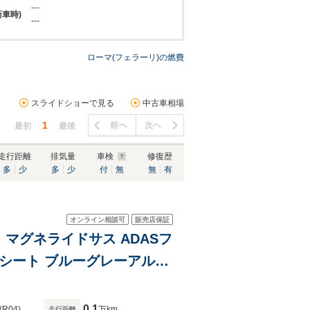
---
新車時)
---
ローマ(フェラーリ)の燃費
スライドショーで見る
中古車相場
1
前へ
次へ
最初
最後
走行距離
排気量
車検
修復歴
多
少
多
少
付
無
無
有
オンライン相談可
販売店保証
ト マグネライドサス ADASフ
シート ブルーグレーアルカ
0.1
(R04)
万km
走行距離