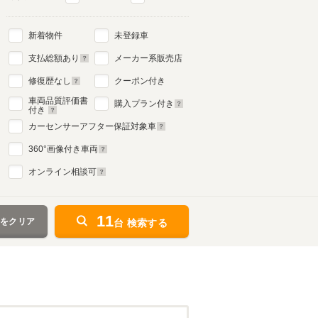
新着物件
未登録車
支払総額あり
メーカー系販売店
修復歴なし
クーポン付き
車両品質評価書
購入プラン付き
付き
カーセンサーアフター保証対象車
360
°画像付き車両
オンライン相談可
11
件をクリア
台 検索する