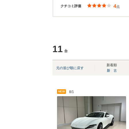
4
クチコミ評価
点
11
台
新着順
元の並び順に戻す
新
古
NEW
8/1