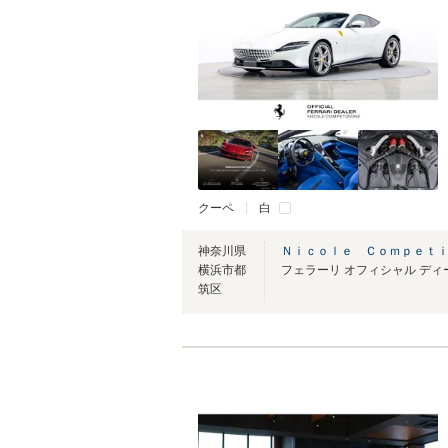
クーペ
白
神奈川県
Ｎｉｃｏｌｅ Ｃｏｍｐｅｔ
横浜市都
筑区