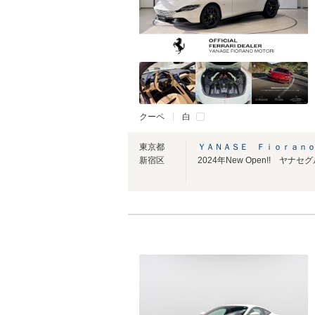
クーペ
白
東京都
ＹＡＮＡＳＥ Ｆｉｏｒａｎ
新宿区