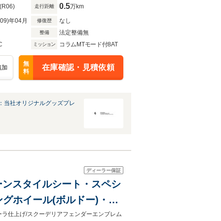
0.5
(R06)
万km
走行距離
R09)年04月
なし
修復歴
法定整備無
整備
C
コラムMTモード付8AT
ミッション
無
在庫確認・見積依頼
追加
料
：当社オリジナルグッズプレ
ディーラー保証
アパターンスタイルシート・スペシ
グホイール(ボルドー)・リ
インサート
ーラ仕上げ/スクーデリアフェンダーエンブレム