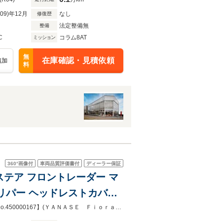
R09)年12月
なし
修復歴
法定整備無
整備
C
コラム8AT
ミッション
無
在庫確認・見積依頼
追加
料
360°
画像付
車両品質評価書付
ディーラー保証
EDステア フロントレーダー マ
リパー ヘッドレストカバリ
ットレスト
認定中古車保証２年付き 残価設定３年・据置７５％使用可能です【お問合わせ No.450000167】(ＹＡＮＡＳＥ Ｆｉｏｒａｎｏ Ｍｏｔｏｒｉ)