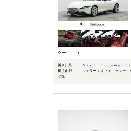
クーペ
白
神奈川県
Ｎｉｃｏｌｅ Ｃｏｍｐｅｔ
横浜市都
筑区