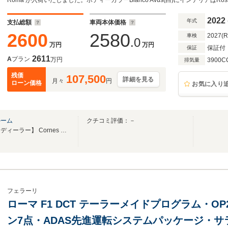
カラーカーペットロゴ刺繍
Roma が入荷いたしました。ボディーカラーBianco Avus(白)にインテリアはRoss
2022
年式
支払総額
車両本体価格
2600
2580
2027(
車検
.0
万円
万円
保証付
保証
2611
A
プラン
万円
3900C
排気量
残価
107,500
詳細を見る
月々
円
ローン価格
お気に入り
ルーム
クチコミ評価：－
【フェラーリ・オフィシャル・ディーラー】 Cornes Osaka Pre-Owned Showroom
フェラーリ
ローマ F1 DCT テーラーメイドプログラム・OP
ン7点・ADAS先進運転システムパッケージ・