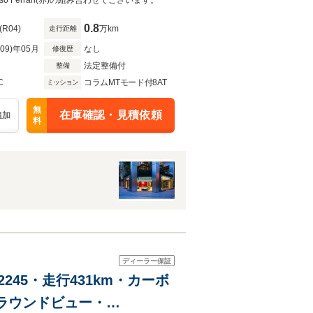
o Ferrari(赤)の組み合わせでございます。
0.8
(R04)
万km
走行距離
R09)年05月
なし
修復歴
法定整備付
整備
C
コラムMTモード付8AT
ミッション
無
在庫確認・見積依頼
追加
料
ディーラー保証
2245・走行431km・カーボ
サラウンドビュー・