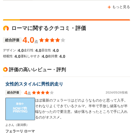
-m
-m
もっと見る
ローマに関するクチコミ・評価
WLTCモード
-
-
-
燃費
4.0
総合評価
点
4.0
4.0
4.0
デザイン :
走行性 :
居住性 :
4.0
4.0
4.0
積載性 :
運転しやすさ :
維持費 :
排気量
3855cc
3855cc
2992cc
評価の高いレビュー・評判
駆動方式
FR
FR
MR
女性的スタイルに男性的走り
4
総合評価
2024/05/26投稿
点
ほぼ最新のフェラーリはどのようなものかと思って入手。
それなりよくできているクルマ。半年で手放し値落ちが半
端なかったので要注意。値が落ちきったところで手に入れ
るのがオススメ。
よさん
（新潟県）
フェラーリ ローマ