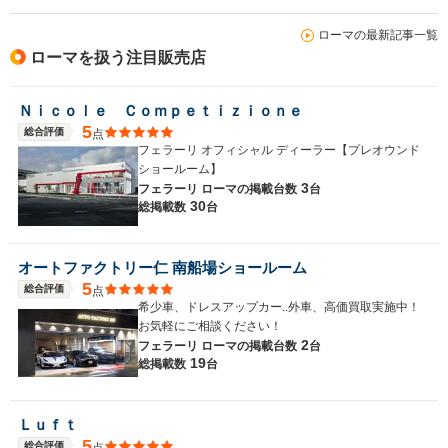
ローマの最新記事一覧
ローマを扱う注目販売店
Ｎｉｃｏｌｅ Ｃｏｍｐｅｔｉｚｉｏｎｅ
5
総合評価
点
フェラーリ オフィシャル ディーラー【プレオウンド
ショールーム】
3
フェラーリ ローマの
掲載台数
台
30
総掲載数
台
オートファクトリー仁 南船場ショールーム
5
総合評価
点
希少車、ドレスアップカー..外車、高価買取実施中！
お気軽にご相談ください！
2
フェラーリ ローマの
掲載台数
台
19
総掲載数
台
Ｌｕｆｔ
5
総合評価
点