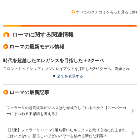
すべてのクチコミをもっと見る(1件)
ローマに関する関連情報
ローマの最新モデル情報
時代を超越したエレガンスを目指した＋2クーペ
フロントミッドシップエンジンレイアウトを採用した2+2クーペ。洗練されたプロポーションと時代を超越したデザインに加え、比類のないパフォーマンスとハンドリングも実現させている。独自のパフォーマンスとスタイルは、1950～60年代のローマを特徴づけるような、気ままで楽しい当時の生活スタイルを表現したもの。エンジンは、最高出力620ps／最大トルク760N・mを発生する、3.8L V8ターボで、新設計の8速デュアルクラッチミッションとの組み合わせで、0-100km/h加速3.4秒、最高速度320km/hを実現している。リアウインドウに組み込まれた可動式のリアスポイラーが圧倒的なダウンフォースを確保。セグメントで最も優れたパワーウェイトレシオを誇る。（2020.4）
全てを表示する
ローマの最新記事
フェラーリの超高級車ビジネスはなぜ成立しているのか？【スーパーカ
ーにまつわる不思議を考える】
【試乗】フェラーリ ローマ│落ち着いたルックスと乗り心地にだまされ
てはいけない、恐ろしいほどのパワーを秘める新たな刺客！