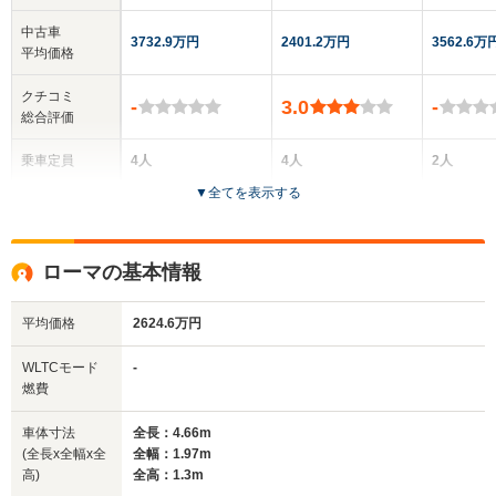
中古車
3732.9万円
2401.2万円
3562.6万
平均価格
クチコミ
-
3.0
-
総合評価
乗車定員
4人
4人
2人
▼
全てを表示する
ドア数
2ドア
2ドア
2ドア
全高
全高
全
ローマの基本情報
1.31m
1.32m
1.
平均価格
2624.6万円
全幅
全幅
全
WLTCモード
-
サイズ
1.97m
1.94m
1.
燃費
全長
全長
(全長x全幅x全高)
4.66m
4.59m
4.
車体寸法
全長：4.66m
(全長x全幅x全
全幅：1.97m
高)
全高：1.3m
ホイールベース
ホイールベース
ホイー