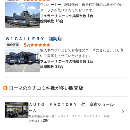
ワンオーナー、記録簿付、低走行距離のお車を中心に
ストックを取りそろえております。
1
フェラーリ ローマの
掲載台数
台
18
総掲載数
台
８１ＧＡＬＬＥＲＹ 福岡店
5
総合評価
点
輸入車のプロとしてお客様のニーズに合わせ、より良
いご提案をさせていただきます。
1
フェラーリ ローマの
掲載台数
台
13
総掲載数
台
ローマのクチコミ件数が多い販売店
ＡＵＴＯ ＦＡＣＴＯＲＹ 仁 麻布ショール
ーム
東京都港区麻布十番１－６－１ ＴＨＥ Ｖ－ＣＩＴＹ 麻布十番 ＰＬＡＣＥ１Ｆ
28
クチコミ：
件