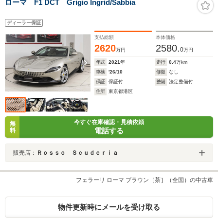
ローマ F1 DCT Grigio Ingrid/Sabbia
ディーラー保証
支払総額
本体価格
2620
2580.
0
万円
万円
年式
2021
年
走行
0.4
万km
車検
'26/10
修復
なし
保証
保証付
整備
法定整備付
住所
東京都港区
今すぐ在庫確認・見積依頼
無
電話する
料
販売店：
Ｒｏｓｓｏ Ｓｃｕｄｅｒｉａ
フェラーリ ローマ ブラウン［茶］（全国）の中古車
物件更新時にメールを受け取る