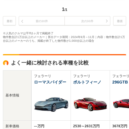
1
/1
最初
前の30件
次の30件
最後
※人気のクルマは平均1ヶ月で掲載終了
物件数合計1万台以上のメーカー｜算出データ期間：2024年9月～11月｜内容：物件数合計1万
台以上のメーカーのうち、掲載が終了した物件数が1,000台以上の場合
よく一緒に検討される車種を比較
フェラーリ
フェラーリ
フェラー
ローマスパイダー
ポルトフィーノ
296GTB
基本情報
新車価格
‐‐‐万円
2530～2631万円
3678万円