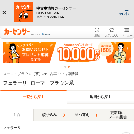
中古車情報カーセンサー
表示
Recruit Co., Ltd.
無料 － Google Play
履歴
お気に入り
メニュー
ローマ・ブラウン［茶］の中古車・中古車情報
フェラーリ ローマ ブラウン系
一覧から探す
地図から探す
更新時に
1
絞り込み
並べ替え
台
メール受信
フェラーリ