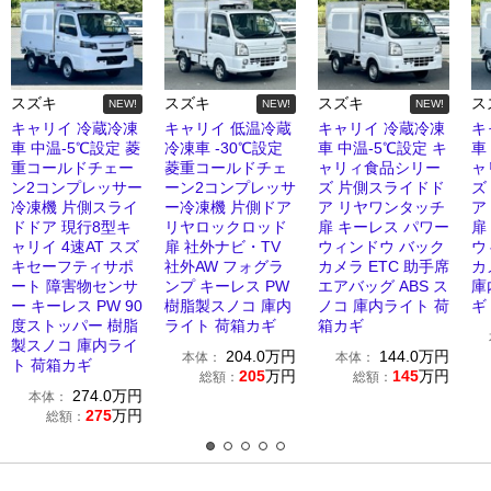
スズキ
スズキ
スズキ
ス
NEW!
NEW!
NEW!
キャリイ 冷蔵冷凍
キャリイ 低温冷蔵
キャリイ 冷蔵冷凍
キ
車 中温-5℃設定 菱
冷凍車 -30℃設定
車 中温-5℃設定 キ
車
重コールドチェー
菱重コールドチェ
ャリィ食品シリー
ャ
ン2コンプレッサー
ーン2コンプレッサ
ズ 片側スライドド
ズ
冷凍機 片側スライ
ー冷凍機 片側ドア
ア リヤワンタッチ
ア
ドドア 現行8型キ
リヤロックロッド
扉 キーレス パワー
扉
ャリイ 4速AT スズ
扉 社外ナビ・TV
ウィンドウ バック
ウ
キセーフティサポ
社外AW フォグラ
カメラ ETC 助手席
カ
ート 障害物センサ
ンプ キーレス PW
エアバッグ ABS ス
庫
ー キーレス PW 90
樹脂製スノコ 庫内
ノコ 庫内ライト 荷
ギ
度ストッパー 樹脂
ライト 荷箱カギ
箱カギ
製スノコ 庫内ライ
204.0
万円
144.0
万円
本体：
本体：
ト 荷箱カギ
205
万円
145
万円
総額：
総額：
274.0
万円
本体：
275
万円
総額：