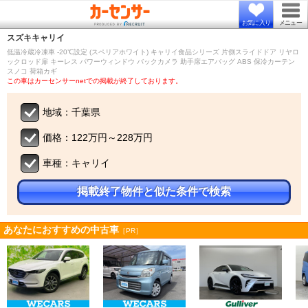
お気に入り
メニュー
スズキ
キャリイ
低温冷蔵冷凍車 -20℃設定 (スペリアホワイト) キャリイ食品シリーズ 片側スライドドア リヤロ
ックロッド扉 キーレス パワーウィンドウ バックカメラ 助手席エアバッグ ABS 保冷カーテン
スノコ 荷箱カギ
この車はカーセンサーnetでの掲載が終了しております。
地域：千葉県
価格：122万円～228万円
車種：キャリイ
掲載終了物件と似た条件で検索
あなたにおすすめの中古車
［PR］