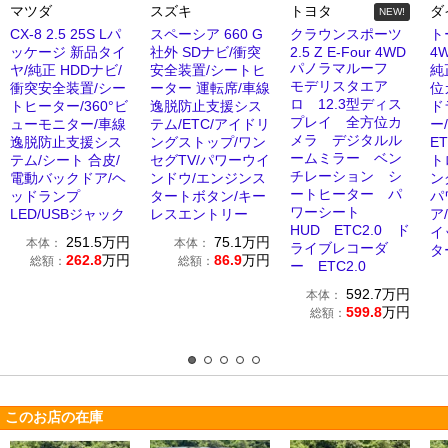
マツダ
スズキ
トヨタ
ダ
NEW!
CX-8 2.5 25S Lパ
スペーシア 660 G
クラウンスポーツ
トー
ッケージ 新品タイ
社外 SDナビ/衝突
2.5 Z E-Four 4WD
4
パノラマルーフ
ヤ/純正 HDDナビ/
安全装置/シートヒ
純
モデリスタエア
衝突安全装置/シー
ーター 運転席/車線
位
ロ 12.3型ディス
トヒーター/360°ビ
逸脱防止支援シス
ド
プレイ 全方位カ
ューモニター/車線
テム/ETC/アイドリ
ー
メラ デジタルル
逸脱防止支援シス
ングストップ/ワン
E
ームミラー ベン
テム/シート 合皮/
セグTV/パワーウイ
ト
チレーション シ
電動バックドア/ヘ
ンドウ/エンジンス
ン
ートヒーター パ
ッドランプ
タートボタン/キー
パ
ワーシート
LED/USBジャック
レスエントリー
ア
HUD ETC2.0 ド
イ
251.5
万円
75.1
万円
本体：
本体：
ライブレコーダ
タ
262.8
万円
86.9
万円
総額：
総額：
ー ETC2.0
592.7
万円
本体：
599.8
万円
総額：
このお店の在庫