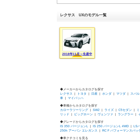
レクサス UXのモデル一覧
2018年11月～生産中
◆メーカーからカタログを探す
レクサス
|
トヨタ
|
日産
|
ホンダ
|
マツダ
|
スバル
車
|
マイバッハ
◆車種からカタログを探す
カローラツーリング
|
SW2
|
ライズ
|
C5セダン
|
ミ
リッド
|
ビッグホーン
|
ヴェンツァ
|
ラングラー
|
◆グレードからカタログを探す
IS 350 バージョンL
|
IS 250 バージョンL 4WD
|
LS
250h アーバン エレガンス
|
RC F パフォーマンスパッ
◆車クチコミを見る