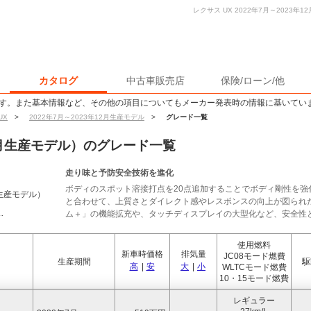
レクサス UX 2022年7月～2023
カタログ
中古車販売店
保険/ローン/他
す。また基本情報など、その他の項目についてもメーカー発表時の情報に基いてい
UX
>
2022年7月～2023年12月生産モデル
>
グレード一覧
12月生産モデル）のグレード一覧
走り味と予防安全技術を進化
ボディのスポット溶接打点を20点追加することでボディ剛性を強
月生産モデル）
と合わせて、上質さとダイレクト感やレスポンスの向上が図られ
ム＋」の機能拡充や、タッチディスプレイの大型化など、安全性と利
使用燃料
新車時価格
排気量
JC08モード燃費
生産期間
駆
高
|
安
大
|
小
WLTCモード燃費
10・15モード燃費
レギュラー