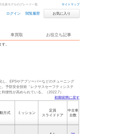
年12月生産モデルのグレード一覧
サイトマップ
ログイン
閲覧履歴
お気に入り
車買取
お役立ち記事
ます。
化し、EPSやアブソーバーなどのチューニング
た。予防安全技術「レクサスセーフティシステ
便性が高められている。（2022.7）
初期状態に戻す
定員
中古車
動方式
ミッション
スライドドア
台数