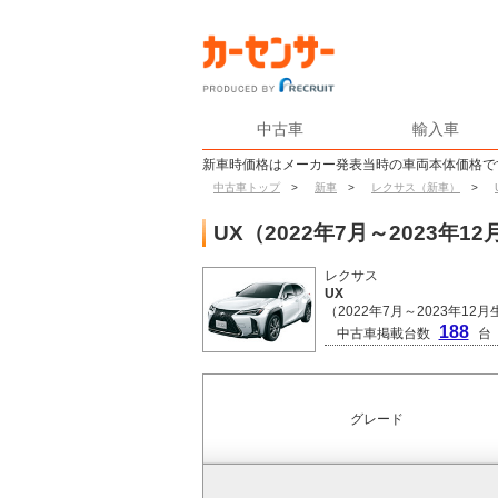
中古車
輸入車
新車時価格はメーカー発表当時の車両本体価格で
中古車トップ
>
新車
>
レクサス（新車）
>
UX（2022年7月～2023年
レクサス
UX
（2022年7月～2023年12
188
中古車掲載台数
台
グレード