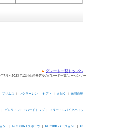
グレード一覧トップへ
022年7月～2023年12月生産モデルのグレード一覧/カーセンサー
|
プリムス
|
マクラーレン
|
セアト
|
ＡＭＣ
|
光岡自動
|
グロリア 2ドアハードトップ
|
フリードスパイクハイブ
ジョンL
|
RC 300h Fスポーツ
|
RC 200t バージョンL
|
UX