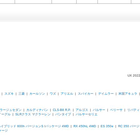
UX 2
|
スズキ
|
三菱
|
カールソン
|
ワズ
|
アリエル
|
スパイカー
|
デイムラー
|
米国アキュラ
ラージュセダン
|
カルディナバン
|
CLS-B8 R.P.
|
アルゴス
|
パルサー
|
ベリーサ
|
リバティ
イーグル
|
SLRクラス マクラーレン
|
バンタイプ
|
パルサーセリエ
ハイブリッド 600h バージョンS Iパッケージ 4WD
|
RX 450hL 4WD
|
ES 350e
|
RC 350 バー
ケージ