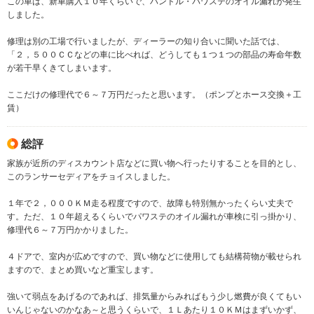
この車は、新車購入１０年くらいで、ハンドル・パワステのオイル漏れが発生
しました。
修理は別の工場で行いましたが、ディーラーの知り合いに聞いた話では、
「２，５００ＣＣなどの車に比べれば、どうしても１つ１つの部品の寿命年数
が若干早くきてしまいます。
ここだけの修理代で６～７万円だったと思います。（ポンプとホース交換＋工
賃）
総評
家族が近所のディスカウント店などに買い物へ行ったりすることを目的とし、
このランサーセディアをチョイスしました。
１年で２，０００ＫＭ走る程度ですので、故障も特別無かったくらい丈夫で
す。ただ、１０年超えるくらいでパワステのオイル漏れが車検に引っ掛かり、
修理代６～７万円かかりました。
４ドアで、室内が広めですので、買い物などに使用しても結構荷物が載せられ
ますので、まとめ買いなど重宝します。
強いて弱点をあげるのであれば、排気量からみればもう少し燃費が良くてもい
いんじゃないのかなあ～と思うくらいで、１Ｌあたり１０ＫＭはまずいかず、