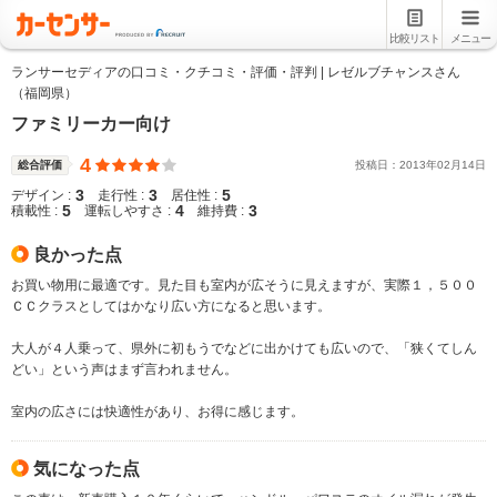
比較リスト
メニュー
ランサーセディアの口コミ・クチコミ・評価・評判 | レゼルブチャンスさん
（福岡県）
ファミリーカー向け
4
総合評価
投稿日：
2013
年
02
月
14
日
3
3
5
デザイン :
走行性 :
居住性 :
5
4
3
積載性 :
運転しやすさ :
維持費 :
良かった点
お買い物用に最適です。見た目も室内が広そうに見えますが、実際１，５００
ＣＣクラスとしてはかなり広い方になると思います。
大人が４人乗って、県外に初もうでなどに出かけても広いので、「狭くてしん
どい」という声はまず言われません。
室内の広さには快適性があり、お得に感じます。
気になった点