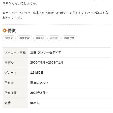
９ＫＭくらいでしょうか。
５ナンバーですので、車庫入れも角ばったボディで見えやすくバック駐車も入
れやすいです。
特徴
室内広
装備充実
乗心地
荷室広
積載が楽
メーカー・車種
三菱 ランサーセディア
モデル
2000年5月～2003年1月
グレード
1.5 MX-E
所有者
家族のクルマ
所有期間
2002年2月～
燃費
9km/L