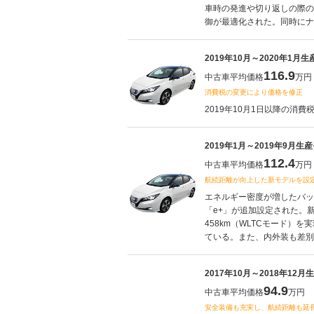
車時の発進や切り返しの際の
御が最適化された。同時にナビ
2019年10月～2020年1月
116.9
中古車平均価格
万円
消費税の変更により価格を修正
2019年10月1日以降の消費
2019年1月～2019年9月生
112.4
中古車平均価格
万円
航続距離が向上した新モデルを設
エネルギー密度が増したバッ
「e+」が追加設定された。
458km（WLTCモード）
ている。また、内外装も差別化
2017年10月～2018年12
94.9
中古車平均価格
万円
安全装備も充実し、航続距離も延