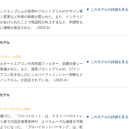
▼ このモデルの詳細を見る
ンドエンブレムの採用やフロントグリルのデザイン変
ン変更など外装の刷新が図られた。また、インテリジ
があげられたことで視認性が向上するなど、利便性も
価格が改定された。（2022.6）
産モデル
ンクロム」を設定
▼ このモデルの詳細を見る
ルオートエアコンや高性能フィルター、抗菌仕様シー
装備された。また、漆黒フロントグリルや、17イン
アコン吹き出し口にシルバーフィニッシャー加飾など
ンクロム」が設定されている。（2021.4）
産モデル
パーキングがさらに進化
遂げた。「プロパイロット」は、ドライバーのストレ
▼ このモデルの詳細を見る
り坂での設定速度保持や、よりスムーズな減速を可能
ようになった。「プロパイロットパーキング」は、駐