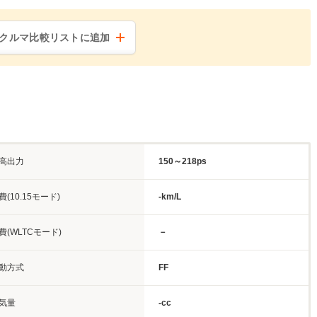
クルマ比較リストに追加
高出力
150～218ps
費(10.15モード)
-km/L
費(WLTCモード)
－
動方式
FF
気量
-cc