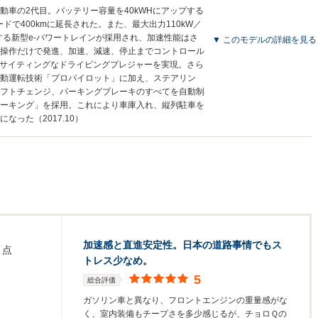
動車の2代目。バッテリー容量を40kWHにアップする
ードで400kmに延長された。また、最大出力110kW／
生する新型e-パワートレインが採用され、加速性能はさ
▼ このモデルの詳細を見る
操作だけで発進、加速、減速、停止までコントロール
キサイティングなドライビングプレジャーを実現。さら
動運転技術「プロパイロット」に加え、ステアリン
フトチェンジ、パーキングブレーキのすべてを自動制
ーキング」を採用。これにより車庫入れ、縦列駐車を
なった（2017.10）
加速感と直進安定性。日本の道路事情でもス
点
トレス少なめ。
5
総合評価
ガソリン車と異なり、フロントエンジンの重量感がな
く、室内装備もチープさを多少感じるが、チョロＱの