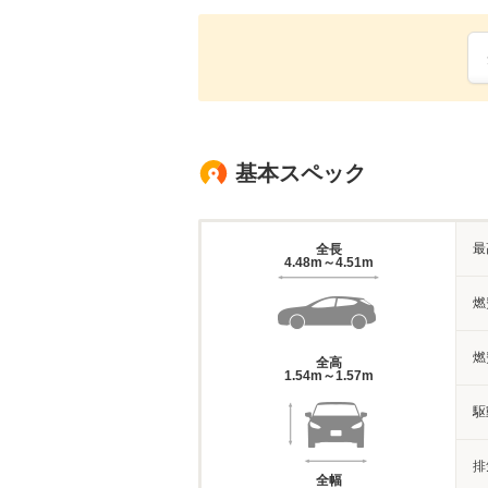
基本スペック
最
全長
4.48m～4.51m
燃
燃
全高
1.54m～1.57m
駆
排
全幅