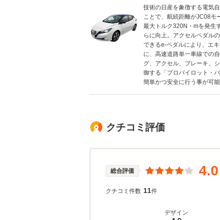
技術の日産を象徴する電気自
ことで、航続距離がJC08モ
最大トルク320N・mを発
らに向上。アクセルペダルの
できるe-ペダルにより、エ
に、高速道路単一車線での自
グ、アクセル、ブレーキ、シ
御する「プロパイロット・パ
簡単かつ安全に行う事が可能に
クチコミ評価
4.0
総合評価
11
クチコミ件数
件
デザイン