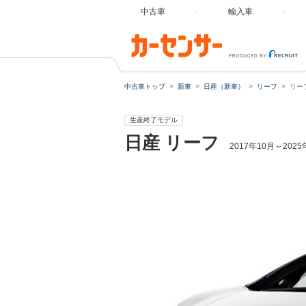
中古車
輸入車
中古車トップ
新車
日産（新車）
リーフ
リーフ
生産終了モデル
日産
リーフ
2017年10月～20