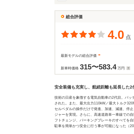
総合評価
4.0
点
-
最新モデルの総合評価
315〜583.4
新車時価格
万円
安全装備も充実し、航続距離も延長した2
技術の日産を象徴する電気自動車の2代目。バッテリ
された。また、最大出力110kW／最大トルク3
セルペダルの操作だけで発進、加速、減速、停止
ジャーを実現。さらに、高速道路単一車線での自
フトチェンジ、パーキングブレーキのすべてを自
駐車を簡単かつ安全に行う事が可能になった（201