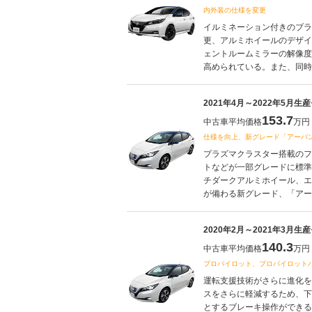
内外装の仕様を変更
イルミネーション付きのブラ
更、アルミホイールのデザイ
ェントルームミラーの解像度
高められている。また、同時に
2021年4月～2022年5月生
153.7
中古車平均価格
万円
仕様を向上、新グレード「アーバ
プラズマクラスター搭載のフ
トなどが一部グレードに標準
チダークアルミホイール、エ
が備わる新グレード、「アーバ
2020年2月～2021年3月生
140.3
中古車平均価格
万円
プロパイロット、プロパイロット
運転支援技術がさらに進化を
スをさらに軽減するため、下
とするブレーキ操作ができる