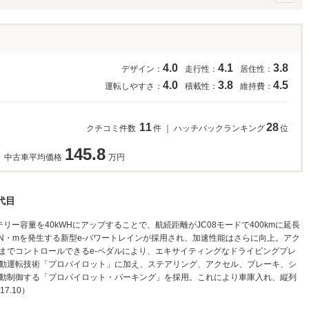
4.0
4.1
3.8
デザイン：
走行性：
居住性：
4.0
3.8
4.5
運転しやすさ：
積載性：
維持費：
11
28
クチコミ件数
件 ｜ ハッチバックランキング
位
145.8
中古車平均価格
万円
代目
ー容量を40kWHにアップすることで、航続距離がJC08モードで400kmに延長
20N・mを発生する新型e-パワートレインが採用され、加速性能はさらに向上。アク
までコントロールできるe-ペダルにより、エキサイティングなドライビングプレ
動運転技術「プロパイロット」に加え、ステアリング、アクセル、ブレーキ、シ
動制御する「プロパイロット・パーキング」を採用。これにより車庫入れ、縦列
7.10）