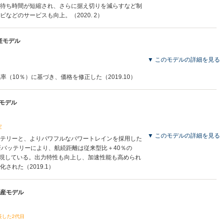
待ち時間が短縮され、さらに据え切りを減らすなど制
などのサービスも向上。（2020. 2）
生産モデル
▼ このモデルの詳細を見る
税率（10％）に基づき、価格を修正した（2019.10）
産モデル
定
▼ このモデルの詳細を見る
テリーと、よりパワフルなパワートレインを採用した
新バッテリーにより、航続距離は従来型比＋40％の
を実現している。出力特性も向上し、加速性能も高められ
された（2019.1）
月生産モデル
長した2代目