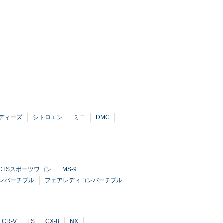
ディーズ
シトロエン
ミニ
DMC
CTSスポーツワゴン
MS-9
ンバーチブル
フェアレディコンバーチブル
CR-V
LS
CX-8
NX