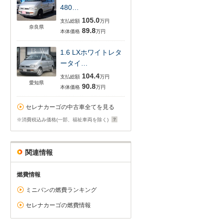
480…
105.0
支払総額
万円
奈良県
89.8
本体価格
万円
1.6 LXホワイトレタ
ータイ…
104.4
支払総額
万円
愛知県
90.8
本体価格
万円
セレナカーゴの中古車全てを見る
※消費税込み価格(一部、福祉車両を除く)
関連情報
燃費情報
ミニバンの燃費ランキング
セレナカーゴの燃費情報