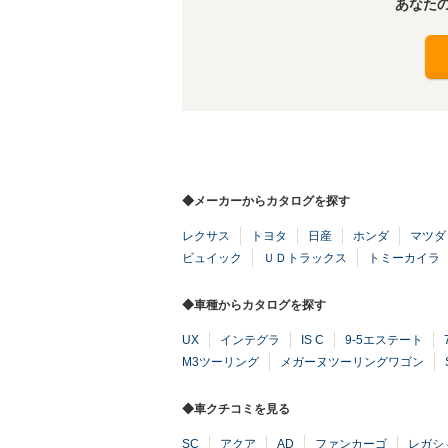
あなた
◆メーカーからカタログを探す
レクサス
トヨタ
日産
ホンダ
マツダ
ビュイック
ＵＤトラックス
トミーカイラ
◆車種からカタログを探す
UX
インテグラ
IS C
9-5エステート
M3ツーリング
メガーヌツーリングワゴン
◆車クチコミを見る
SC
アクア
AD
ファンカーゴ
レガシ