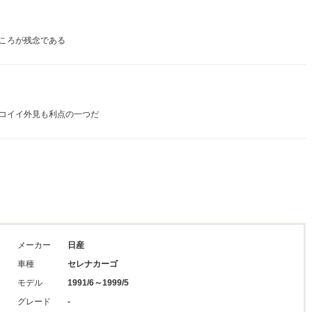
ころが残念である
コイイ外見も利点の一つだ
メーカー
日産
車種
セレナカーゴ
モデル
1991/6～1999/5
グレード
-