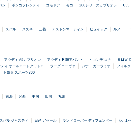
バン
ボンゴフレンディ
コモドア
モコ
200シリーズカブリオレ
CJ5
スバル
スズキ
三菱
アストンマーティン
ビュイック
ルノー
アウディ A5カブリオレ
アウディ RS6アバント
ヒョンデ コナ
ＢＭＷ 
ウディ オールロードクワトロ
ラーダ ニーヴァ
いすゞ ガーラミオ
フォルク
トヨタ スポーツ800
東海
関西
中国
四国
九州
スバル ジャスティ
日産 ガゼール
ランドローバー ディフェンダー
シボレ