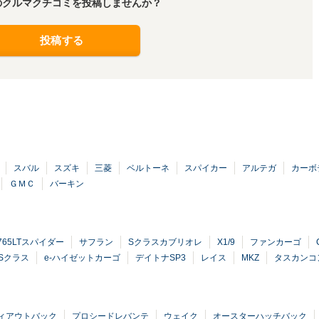
のクルマクチコミを投稿しませんか？
投稿する
スバル
スズキ
三菱
ベルトーネ
スパイカー
アルテガ
カーボ
ＧＭＣ
バーキン
765LTスパイダー
サフラン
Sクラスカブリオレ
X1/9
ファンカーゴ
Sクラス
e-ハイゼットカーゴ
デイトナSP3
レイス
MKZ
タスカンコ
ィアウトバック
プロシードレバンテ
ウェイク
オースターハッチバック