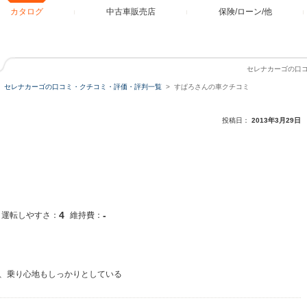
カタログ
中古車販売店
保険/ローン/他
セレナカーゴの口
セレナカーゴの口コミ・クチコミ・評価・評判一覧
すぱろさんの車クチコミ
投稿日：
2013年3月29日
4
-
運転しやすさ：
維持費：
、乗り心地もしっかりとしている