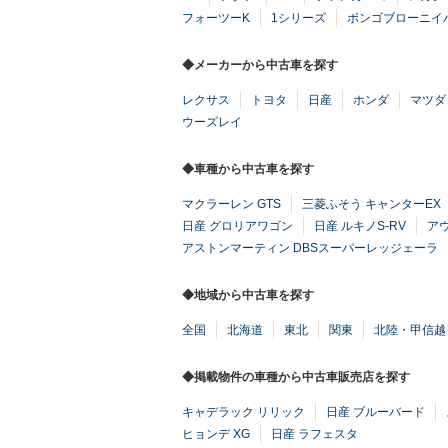
フォーツーK
1シリーズ
ボンゴブローニイ
◆メーカーから中古車を探す
レクサス
トヨタ
日産
ホンダ
マツダ
ウーズレイ
◆車種から中古車を探す
マクラーレン GTS
三菱ふそう キャンターEX
日産 グロリアワゴン
日産 ルキノS-RV
ア
アストンマーティン DBSスーパーレッジェーラ
◆地域から中古車を探す
全国
北海道
東北
関東
北陸・甲信越
◆掲載物件の車種から中古車販売店を探す
キャデラック リリック
日産 ブルーバード
ヒョンデ XG
日産 ラフェスタ