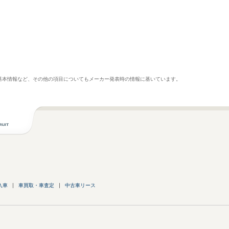
基本情報など、その他の項目についてもメーカー発表時の情報に基いています。
入車
車買取・車査定
中古車リース