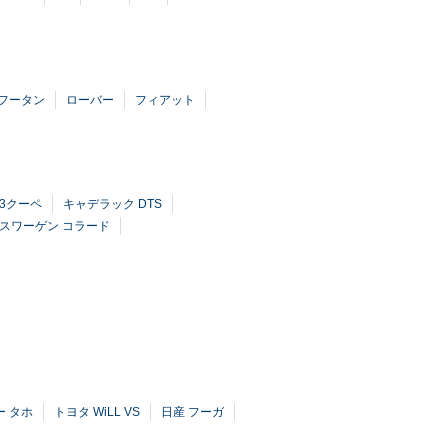
フータン
ローバー
フィアット
Z3クーペ
キャデラック DTS
スワーゲン コラード
ー タホ
トヨタ WiLL VS
日産 フーガ