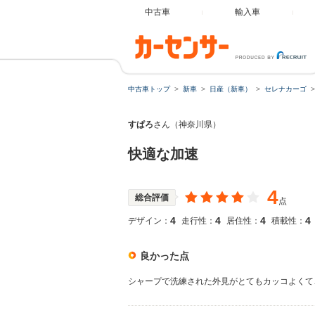
中古車
輸入車
中古車トップ
新車
日産（新車）
セレナカーゴ
すぱろ
さん（神奈川県）
快適な加速
4
総合評価
点
4
4
4
4
デザイン：
走行性：
居住性：
積載性：
良かった点
シャープで洗練された外見がとてもカッコよくて