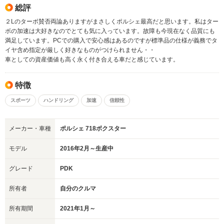
総評
２Lのターボ賛否両論ありますがまさしくポルシェ最高だと思います。私はター
ボの加速は大好きなのでとても気に入っています。故障も今現在なく品質にも
満足しています。PCでの購入で安心感はあるのですが標準品の仕様が義務でタ
イヤ含め指定が厳しく好きなものがつけられません・・
車としての資産価値も高く永く付き合える車だと感じています。
特徴
スポーツ
ハンドリング
加速
信頼性
メーカー・車種
ポルシェ 718ボクスター
モデル
2016年2月～生産中
グレード
PDK
所有者
自分のクルマ
所有期間
2021年1月～