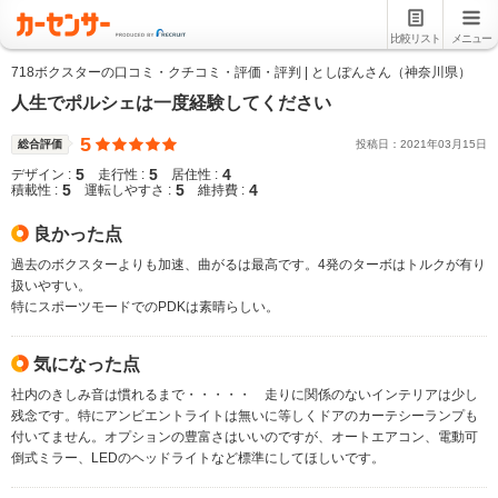
比較リスト
メニュー
718ボクスターの口コミ・クチコミ・評価・評判 | としぽんさん（神奈川県）
人生でポルシェは一度経験してください
5
総合評価
投稿日：
2021
年
03
月
15
日
5
5
4
デザイン :
走行性 :
居住性 :
5
5
4
積載性 :
運転しやすさ :
維持費 :
良かった点
過去のボクスターよりも加速、曲がるは最高です。4発のターボはトルクが有り
扱いやすい。
特にスポーツモードでのPDKは素晴らしい。
気になった点
社内のきしみ音は慣れるまで・・・・・ 走りに関係のないインテリアは少し
残念です。特にアンビエントライトは無いに等しくドアのカーテシーランプも
付いてません。オプションの豊富さはいいのですが、オートエアコン、電動可
倒式ミラー、LEDのヘッドライトなど標準にしてほしいです。