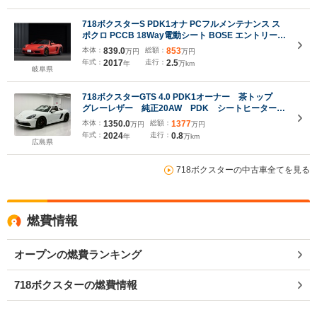
718ボクスターS PDK1オナ PCフルメンテナンス ス
ポクロ PCCB 18Way電動シート BOSE エントリー&
ドライブ PSMP2年付き
本体：
839.0
総額：
853
万円
万円
年式：
2017
走行：
2.5
年
万km
岐阜県
718ボクスターGTS 4.0 PDK1オーナー 茶トップ
グレーレザー 純正20AW PDK シートヒーター
14way電動メモリーシート レーンチェンジアシス
本体：
1350.0
総額：
1377
万円
万円
ト ポルシェアクティブサスペンション 2ゾーン
年式：
2024
走行：
0.8
年
万km
ACC LEDヘッドライトPDLS パワステプラス
広島県
718ボクスターの中古車全てを見る
燃費情報
オープンの燃費ランキング
718ボクスターの燃費情報