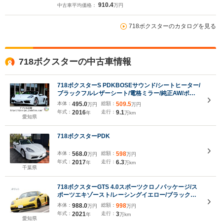
910.4
中古車平均価格：
万円
718ボクスターのカタログを見る
718ボクスターの中古車情報
718ボクスターS PDKBOSEサウンド/シートヒーター/
ブラックフルレザーシート/電格ミラー/純正AW/ポル
シェクレスト/レッドキャリパー/ETC/ブラックアイ/パ
本体：
495.0
総額：
509.5
万円
万円
ドルシフト
年式：
2016
走行：
9.1
年
万km
愛知県
718ボクスターPDK
本体：
568.0
総額：
598
万円
万円
年式：
2017
走行：
6.3
年
万km
千葉県
718ボクスターGTS 4.0スポーツクロノパッケージ/ス
ポーツエキゾースト/レーシングイエロー/ブラックハ
ーフレザーシート/PDLS付きヘッドライト/車高調KW
本体：
988.0
総額：
998
万円
万円
V3inox-line for 718boxster/ハイグロスブラックロー
年式：
2021
走行：
3
年
万km
ルオーバーバー/クラッチ交換
愛知県