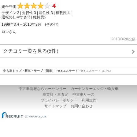
★
★
★
★
★
4
総合評価
デザイン:3 | 走行性:3 | 居住性:3 | 積載性:4 |
運転のしやすさ:3 | 維持費:-
1999年3月～2010年9月 (その他)
ロンさん
2013/3/28投稿
クチコミ一覧を見る(5件）
中古車トップ
新車
サーブ（新車）
9-5エステート
9-5エステート エアロ
中古車情報ならカーセンサー
カーセンサーエッジ・輸入車
車買取・車査定
中古車リース
プライバシーポリシー
利用規約
サイトマップ
お問い合わせ