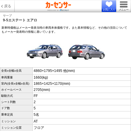
戻る
お気に入り
メニュー
サーブ
9-5エステート エアロ
新車時価格はメーカー発表当時の車両本体価格です。また基本情報など、その他の項目について
もメーカー発表時の情報に基いています。
4860×1795×1495 他(mm)
全長x全幅x全高
1660(kg)
車両重量
1865×1425×1170(mm)
室内(全長x全幅x全高)
2705(mm)
ホイールベース
FF
駆動方式
2
シート列数
5
ドア数
5名
乗車定員
AT
ミッション
フロア
ミッション位置