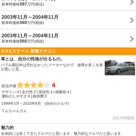
587
新車時価格
万円(税込)
2003年11月～2004年11月
560
新車時価格
万円(税抜)
2003年11月～2004年11月
560
新車時価格
万円(税抜)
9-5エステート 新着クチコミ
車とは、自分の性格が出るもの。
バブル期以外は売れなかったメーカーなので、故障が多く出来
が悪いと思...
★
★
★
★
★
4
総合評価
デザイン:4 | 走行性:2 | 居住性:3 | 積載性:4 |
運転のしやすさ:4 | 維持費:3
1999年3月～2010年9月 (自分のクルマ)
てんちゃんさん
2017/9/9投稿
魅力的
全体的には良くできたクルマだと思います。魅力的なクルマだと思います。