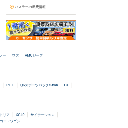
ハスラーの燃費情報
レー
ワズ
AMCジープ
B
RC F
Q6スポーツバックe-tron
LX
トリア
XC40
サイテーション
コードワゴン