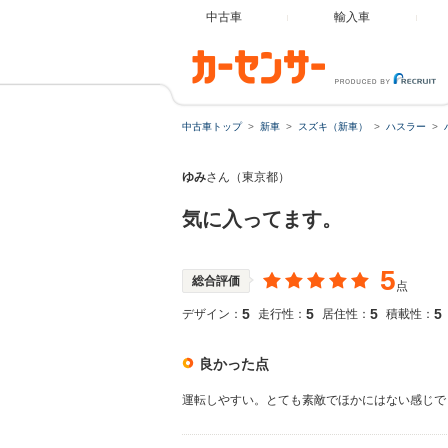
中古車
輸入車
中古車トップ
新車
スズキ（新車）
ハスラー
ゆみ
さん（東京都）
気に入ってます。
5
総合評価
点
5
5
5
5
デザイン：
走行性：
居住性：
積載性：
良かった点
運転しやすい。とても素敵でほかにはない感じで