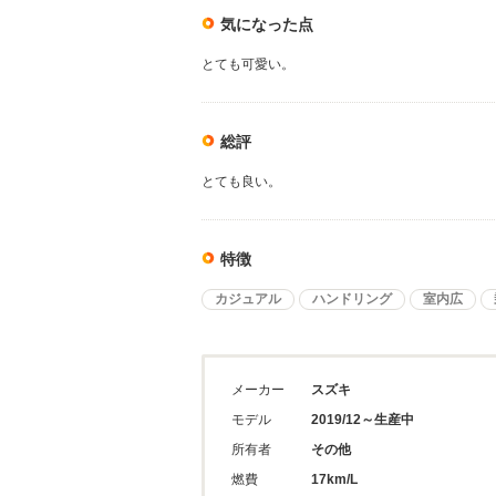
気になった点
とても可愛い。
総評
とても良い。
特徴
カジュアル
ハンドリング
室内広
メーカー
スズキ
モデル
2019/12～生産中
所有者
その他
燃費
17km/L