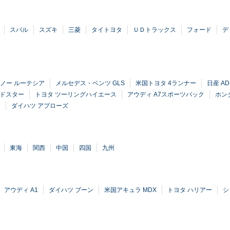
スバル
スズキ
三菱
タイトヨタ
ＵＤトラックス
フォード
デ
ノー ルーテシア
メルセデス・ベンツ GLS
米国トヨタ 4ランナー
日産 A
ードスター
トヨタ ツーリングハイエース
アウディ A7スポーツバック
ホン
ス
ダイハツ アプローズ
東海
関西
中国
四国
九州
アウディ A1
ダイハツ ブーン
米国アキュラ MDX
トヨタ ハリアー
シ