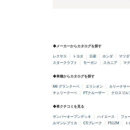
◆メーカーからカタログを探す
レクサス
トヨタ
日産
ホンダ
マツダ
スタークラフト
モーガン
スカニア
マ
◆車種からカタログを探す
M6 グランクーペ
エリシオン
カリーナサー
チェリークーペ
PTクルーザー
クロスゴル
◆車クチコミを見る
サンバーオープンデッキ
ハイエース
フォ
ルマンレプリカ
C5ブレーク
F512M
ト