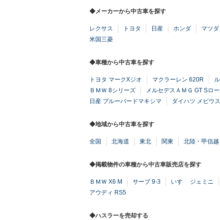
◆メーカーから中古車を探す
レクサス
トヨタ
日産
ホンダ
マツダ
米国三菱
◆車種から中古車を探す
トヨタ マークXジオ
マクラーレン 620R
ル
ＢＭＷ 8シリーズ
メルセデスＡＭＧ GT Sロ
日産 ブルーバードマキシマ
ダイハツ メビウ
◆地域から中古車を探す
全国
北海道
東北
関東
北陸・甲信越
◆掲載物件の車種から中古車販売店を探す
ＢＭＷ X6 M
サーブ 9-3
いすゞ ジェミニ
アウディ RS5
◆ハスラーを売却する