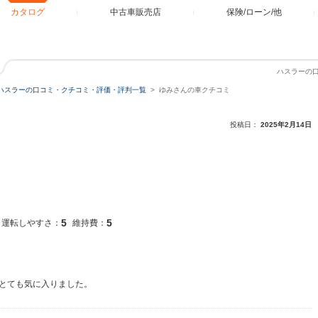
カタログ
中古車販売店
保険/ローン/他
ハスラーの
ハスラーの口コミ・クチコミ・評価・評判一覧
ゆみさんの車クチコミ
投稿日：
2025年2月14日
5
5
運転しやすさ：
維持費：
とても気に入りました。