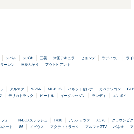
スバル
スズキ
三菱
米国アキュラ
ヒョンデ
ラディカル
ライ
クラーレン
三菱ふそう
アウトビアンキ
フ
アルマダ
N-VAN
ML-6.1S
バネットセレナ
カペラワゴン
GL
フ
デリカトラック
ビートル
イーグルセダン
ランディ
エンボイ
ーフォー
N-BOXスラッシュ
F430
アルテッツァ
XC70
クラウンビク
ロネード
86
メビウス
アクティトラック
アルファGTV
バネオ
ア