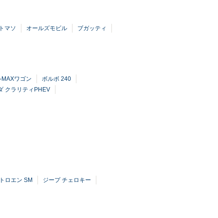
トマソ
オールズモビル
ブガッティ
D-MAXワゴン
ボルボ 240
ダ クラリティPHEV
トロエン SM
ジープ チェロキー