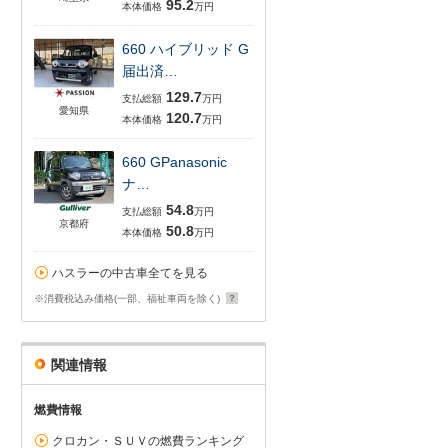
95.2
本体価格
万円
660 ハイブリッド G
届出済…
129.7
支払総額
万円
愛知県
120.7
本体価格
万円
660 GPanasonic
ナ…
54.8
支払総額
万円
京都府
50.8
本体価格
万円
ハスラーの中古車全てを見る
※消費税込み価格(一部、福祉車両を除く)
関連情報
燃費情報
クロカン・ＳＵＶの燃費ランキング