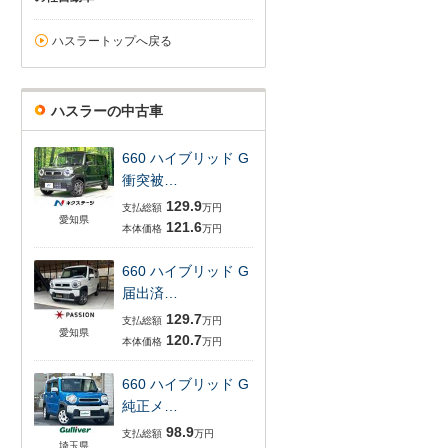
ハスラートップへ戻る
ハスラーの中古車
660 ハイブリッド G
衝突被…
129.9
支払総額
万円
愛知県
121.6
本体価格
万円
660 ハイブリッド G
届出済…
129.7
支払総額
万円
愛知県
120.7
本体価格
万円
660 ハイブリッド G
純正メ…
98.9
支払総額
万円
埼玉県