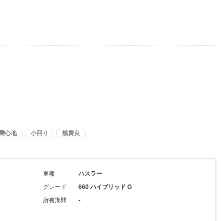
乗心地
小回り
燃費良
車種
ハスラー
グレード
660 ハイブリッド G
所有期間
-