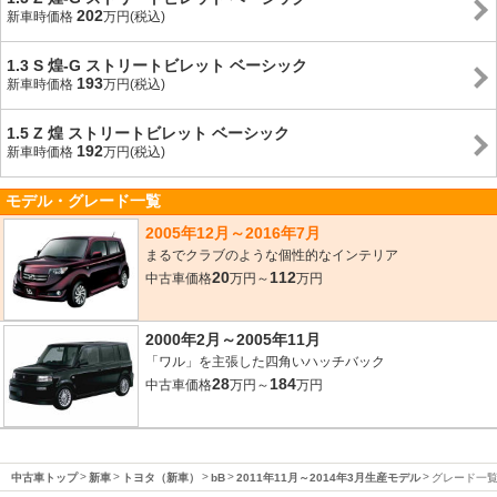
202
新車時価格
万円(税込)
1.3 S 煌-G ストリートビレット ベーシック
193
新車時価格
万円(税込)
1.5 Z 煌 ストリートビレット ベーシック
192
新車時価格
万円(税込)
モデル・グレード一覧
2005年12月～2016年7月
まるでクラブのような個性的なインテリア
20
112
中古車価格
万円～
万円
2000年2月～2005年11月
「ワル」を主張した四角いハッチバック
28
184
中古車価格
万円～
万円
中古車トップ
新車
トヨタ（新車）
bB
2011年11月～2014年3月生産モデル
グレード一