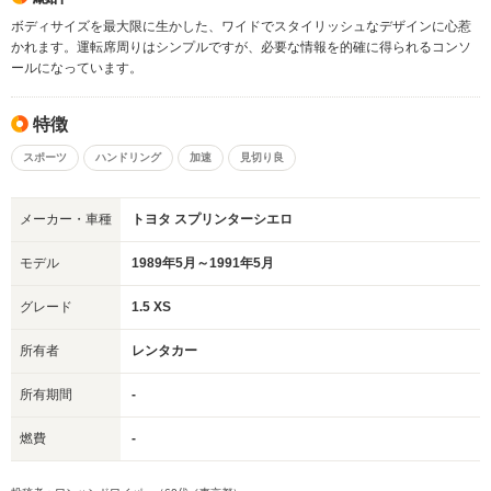
ボディサイズを最大限に生かした、ワイドでスタイリッシュなデザインに心惹
かれます。運転席周りはシンプルですが、必要な情報を的確に得られるコンソ
ールになっています。
特徴
スポーツ
ハンドリング
加速
見切り良
メーカー・車種
トヨタ スプリンターシエロ
モデル
1989年5月～1991年5月
グレード
1.5 XS
所有者
レンタカー
所有期間
-
燃費
-