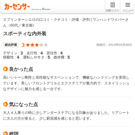
比較リスト
メニュー
スプリンターシエロの口コミ・クチコミ・評価・評判 | ワンハンドワイパーさ
ん（60代／東京都）
スポーティな内外装
3
総合評価
投稿日：
2013
年
03
月
08
日
3
4
4
デザイン :
走行性 :
居住性 :
4
5
5
積載性 :
運転しやすさ :
維持費 :
良かった点
高いシャーシ剛性と高性能なサスペンションで、機敏なハンドリングを実現し
ています。美しいフロントグリルとエクステリアが魅力的で、スタイリッシュ
なデザインに魅力を感じる一台です。
気になった点
大人４人乗りの時に少しアンダーステアになる印象がありました。リアシート
に大人の方が座ると、少し窮屈感を感じると思います。
総評