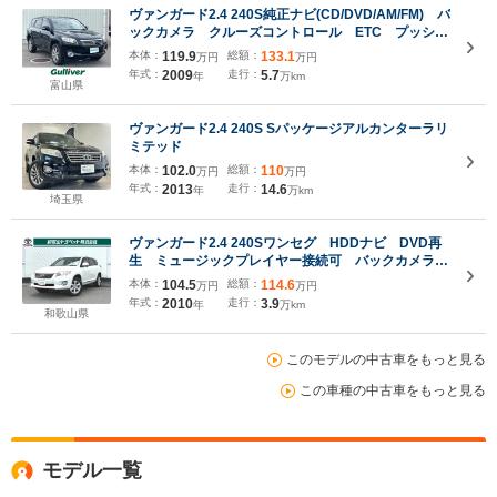
ヴァンガード2.4 240S純正ナビ(CD/DVD/AM/FM) バ
ックカメラ クルーズコントロール ETC プッシュ
スタート ドアバイザー
本体：
119.9
総額：
133.1
万円
万円
年式：
2009
走行：
5.7
年
万km
富山県
ヴァンガード2.4 240S Sパッケージアルカンターラリ
ミテッド
本体：
102.0
総額：
110
万円
万円
年式：
2013
走行：
14.6
年
万km
埼玉県
ヴァンガード2.4 240Sワンセグ HDDナビ DVD再
生 ミュージックプレイヤー接続可 バックカメラ
ETC HIDヘッドライト ワンオーナー 純正アルミ
本体：
104.5
総額：
114.6
万円
万円
ホイール
年式：
2010
走行：
3.9
年
万km
和歌山県
このモデルの中古車をもっと見る
この車種の中古車をもっと見る
モデル一覧