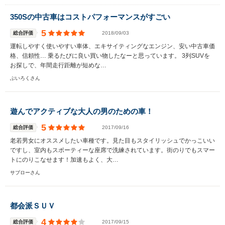
350Sの中古車はコストパフォーマンスがすごい
5
総合評価
2018/09/03
運転しやすく使いやすい車体、エキサイティングなエンジン、安い中古車価
格、信頼性… 乗るたびに良い買い物したなーと思っています。 3列SUVを
お探しで、年間走行距離が短めな…
ぶいろくさん
遊んでアクティブな大人の男のための車！
5
総合評価
2017/09/16
老若男女にオススメしたい車種です。見た目もスタイリッシュでかっこいい
ですし、室内もスポーティーな座席で洗練されています。街のりでもスマー
トにのりこなせます！加速もよく、大…
サブローさん
都会派ＳＵＶ
4
総合評価
2017/09/15