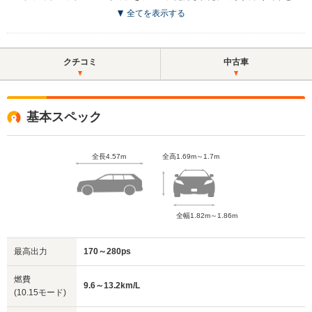
全てを表示する
クチコミ
中古車
基本スペック
全長4.57m
全高1.69m～1.7m
全幅1.82m～1.86m
最高出力
170～280ps
燃費
9.6～13.2km/L
(10.15モード)