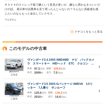
ＲＡＶ４のストレッチ版で嫌という意見が多いが、嫌なら買わなきゃいいだ
けの話。 展示車や試乗車を見て買ったんじゃないの？そんなに高級感を感
じたいのならもっと金出してレクサス…
マエダさん
クチコミをもっと見る
このモデルの中古車
ヴァンガード2.4 240S 4WD4WD ナビ バックカメ
ラ スマートキー HIDヘッド ETC クルコン 純
正17インチアルミ オートライト デュアルエアコ
本体：
97.3
総額：
109.9
万円
万円
ン Bluetooth CD DVD再生 フルセグ
年式：
2009
走行：
7.5
年
万km
北海道
ヴァンガード3.5 350S Gパッケージ 4WDV6 3.5リ
ッター 7人乗り サンルーフ
本体：
125.0
総額：
139.2
万円
万円
年式：
2010
走行：
14.4
年
万km
三重県