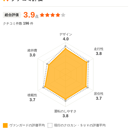
どで高級感を演出。多彩なシートアレンジをもち、
鞍型ヘッドレストの3列目シートは床下格納式を採
用、荷室の使い勝手も考慮される。また、路面状況
3.9
総合評価
点
に応じて駆動力を配分する4WDシステムと、パワー
ステアリング、ブレーキ、駆動力を協調制御し、車
196
クチコミ件数
件
体の挙動を安定させるS-VSC+アクティブコントロ
ール4WD協調制御を標準採用。（2007.8）
デザイン
4.0
走行性
維持費
3.8
3.0
居住性
積載性
3.7
3.7
運転のしやすさ
3.8
ヴァンガードの評価平均
現行のクロカン・ＳＵＶの評価平均