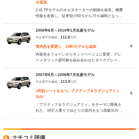
を追加
2.4L FFモデルのオルタネーターの制御を改良。燃費
性能を改善し、従来型の50％から75％減税となっ
た。また、カラードオーバーフェンダーや18インチ
アルミホイールなどを装備する240S“Sパッケー
2008年8月～2010年1月生産モデル
ジ”を追加。他モデルも各部の意匠が手直しされ、力
111.6
中古車平均価格：
万円
強く洗練されたスタイルとなっている。（2010.2）
室内色を変更し、2WDモデルも追加
内装色をフォーンからサンドベージュに変更、グレ
ーメタリック調可飾を組み合わせたダークグレーも
追加されている。また後方から衝突された際に頸部
への衝撃を緩和するアクティブヘッドレストが装着
2007年8月～2008年7月生産モデル
され、安全性が向上した。さらに、2.4L車には2WD
113.9
中古車平均価格：
万円
モデルが追加設定されている。（2008.8）
3列目シートをもつ、アクティブ＆ラグジュアリィ
SUV
「アクティブ＆ラグジュアリィ」をテーマに開発さ
れた、3列7人乗りでゆとりの室内をもつ高級SUV。
クルーガーの実質的な後継モデルとなる。全グレー
ドが4WDで、それぞれに7人乗りと5人乗り仕様が用
意される。SUVらしい力強い外観をもつ内外装は、
メッキパーツやトヨタ初となるブロンズ調パーツな
クチコミ評価