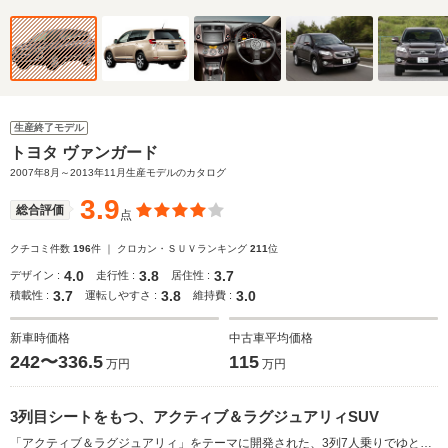
生産終了モデル
トヨタ ヴァンガード
2007年8月～2013年11月生産モデルのカタログ
3.9
総合評価
点
クチコミ件数
196
件 ｜ クロカン・ＳＵＶランキング
211
位
4.0
3.8
3.7
デザイン :
走行性 :
居住性 :
3.7
3.8
3.0
積載性 :
運転しやすさ :
維持費 :
新車時価格
中古車平均価格
242〜336.5
115
万円
万円
3列目シートをもつ、アクティブ＆ラグジュアリィSUV
「アクティブ＆ラグジュアリィ」をテーマに開発された、3列7人乗りでゆとりの室内をもつ高級SUV。クルーガーの実質的な後継モデルとなる。全グレードが4WDで、それぞれに7人乗りと5人乗り仕様が用意される。SUVらしい力強い外観をもつ内外装は、メッキパーツやトヨタ初となるブロンズ調パーツなどで高級感を演出。多彩なシートアレンジをもち、鞍型ヘッドレストの3列目シートは床下格納式を採用、荷室の使い勝手も考慮される。また、路面状況に応じて駆動力を配分する4WDシステムと、パワーステアリング、ブレーキ、駆動力を協調制御し、車体の挙動を安定させるS-VSC+アクティブコントロール4WD協調制御を標準採用。（2007.8）