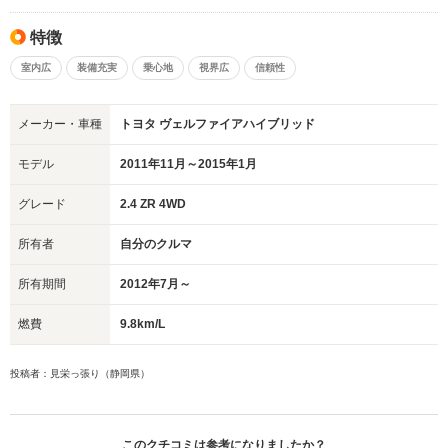
特徴
室内広
装備充実
乗心地
視界広
信頼性
メーカー・車種
トヨタ ヴェルファイアハイブリッド
モデル
2011年11月～2015年1月
グレード
2.4 ZR 4WD
所有者
自分のクルマ
所有期間
2012年7月～
燃費
9.8km/L
投稿者：見栄っ張り（静岡県）
このクチコミは参考になりましたか？