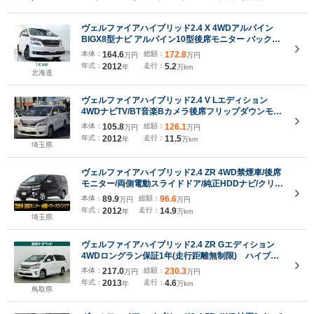
ヴェルファイアハイブリッド2.4 X 4WDアルパイン
BIGX8型ナビ アルパイン10型後席モニター バックカ
メラ クルーズコントロール クリアランスソナー モデ
本体：
164.6
総額：
172.8
万円
万円
リスタエアロ レオニス18インチアルミホイール ベー
年式：
2012
走行：
5.2
年
万km
ジュファブリックシート 両側パワースライドドア
北海道
ヴェルファイアハイブリッド2.4 V Lエディション
4WDナビTV/BT音楽Bカメラ後席フリップダウンモニ
ター/両側パワースライドドア/パワーバックドア/ヒー
本体：
105.8
総額：
126.1
万円
万円
ター付き本革シート/オットマン/Wサンルーフ/クルー
年式：
2012
走行：
11.5
年
万km
ズコントロール/スマートキー/記録簿付き/
埼玉県
ヴェルファイアハイブリッド2.4 ZR 4WD禁煙車/後席
モニター/両側電動スライドドア/純正HDDナビ/クリア
ランスソナー/クルーズコントロール/バックカメラ/コ
本体：
89.9
総額：
96.6
万円
万円
ンビハンドル/Bluetooth接続/フルセグTV/パワーシー
年式：
2012
走行：
14.9
年
万km
ト
埼玉県
ヴェルファイアハイブリッド2.4 ZR Gエディション
4WDロングラン保証1年(走行距離無制限) ハイブリ
ッド保証 革シート サンルーフ 4WD フルセ
本体：
217.0
総額：
230.3
万円
万円
グ メモリーナビ DVD再生 MP接続可 バックカ
年式：
2013
走行：
4.6
年
万km
メラ ETC 両側電動スライド HID 乗車定員7人
鳥取県