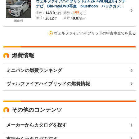
ヴェルファイアハイブリッド2.4 ZR 4WD純正8インチ
ナビ Blu-ray/DVD再生 bluethooh バックカメ
ラ フリップダウンモニター ビルトインETC ドラ
本体：
148.0
総額：
155
万円
万円
イブレコーダー
年式：
2012
走行：
9.8
年
万km
岡山県
ヴェルファイアハイブリッドの中古車全てを見る
燃費情報
ミニバンの燃費ランキング
ヴェルファイアハイブリッドの燃費情報
その他のコンテンツ
メーカーからカタログを探す
車種からカタログを探す