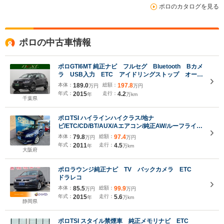
ポロのカタログを見る
ポロの中古車情報
ポロGTI6MT 純正ナビ フルセグ Bluetooth Bカメ
ラ USB入力 ETC アイドリングストップ オート
エアコン オートライト LED 純正AW
本体：
189.0
総額：
197.8
万円
万円
年式：
2015
走行：
4.2
年
万km
千葉県
ポロTSI ハイラインハイクラス/地ナ
ビ/ETC/CD/BT/AUX/Aエアコン/純正AW/ルーフライニ
ングOK/スペアキー有/取説有/シャドーブルーメタリ
本体：
79.8
総額：
97.4
万円
万円
ック/フォルクスワーゲン専門店
年式：
2011
走行：
4.5
年
万km
大阪府
ポロラウンジ純正ナビ TV バックカメラ ETC
ドラレコ
本体：
85.5
総額：
99.9
万円
万円
年式：
2015
走行：
5.6
年
万km
静岡県
ポロTSI スタイル禁煙車 純正メモリナビ ETC