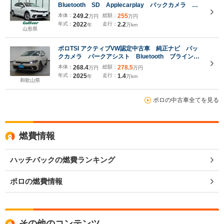
Bluetooth SD Applecarplay バックカメラ 寒
冷地仕様 MTモード付AT 追従走行付クルーズコン
本体：
249.2
総額：
255
万円
万円
トロール 前後コーナーセンサー パーキングアシス
年式：
2022
走行：
2.2
年
万km
ト
山形県
ポロTSI アクティブVW認定中古車 純正ナビ バッ
クカメラ パークアシスト Bluetooth ブラインド
スポットモニター クリアランスソナー スペアキ
本体：
268.4
総額：
278.5
万円
万円
ー 純正アルミホイール ETC LEDヘッドライト
年式：
2025
走行：
1.4
年
万km
和歌山県
ポロの中古車全てを見る
燃費情報
ハッチバックの燃費ランキング
ポロの燃費情報
その他のコンテンツ