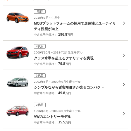
現行
2018年3月～生産中
MQBプラットフォームの採用で居住性とユーティリ
ティ性能が向上
196.8
中古車平均価格：
万円
4代目
2009年10月～2018年2月生産モデル
クラス水準を超えるクオリティを実現
79.8
中古車平均価格：
万円
3代目
2002年6月～2009年9月生産モデル
シンプルながら質実剛健さが光るコンパクト
49.8
中古車平均価格：
万円
2代目
1996年8月～2002年5月生産モデル
VWのエントリーモデル
35.5
中古車平均価格：
万円