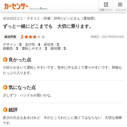
比較リスト
メニュー
ポロの口コミ・クチコミ・評価・評判 | ピッピさん（愛知県）
ずっと一緒にどこまでも 大切に乗ります。
3
総合評価
投稿日：
2017
年
09
月
16
日
5
4
3
デザイン :
走行性 :
居住性 :
3
3
3
積載性 :
運転しやすさ :
維持費 :
良かった点
小回りがきいて運転しやすいです。意外に中も広くて乗りやすいです。荷物も
たっぷり入ります。
気になった点
少しずつ ハンドルが固いかな。
総評
多少の欠点もあるけれど 今のところわたしに無くてはならない 大切な相棒
です。