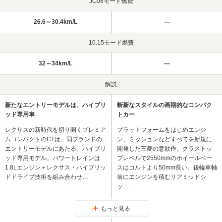
JC08モード燃費
26.6～30.4km/L
---
10.15モード燃費
32～34km/L
---
解説
新たなエントリーモデルは、ハイブリ
斬新なスタイルの画期的なコンパク
ッド専用車
トカー
レクサスの新時代を切り開くプレミア
プラットフォームをはじめエンジ
ムコンパクトのCTは、同ブランドの
ン、ミッションなどすべてを新規に
エントリーモデルにあたる、ハイブリ
開発した三菱の意欲作。クラストッ
ッド専用モデル。パワートレインは
プレベルで2550mmのホイールベー
1.8Lエンジン＋レクサス・ハイブリッ
スはコルトより50mm長い。後輪車軸
ドドライブ技術を組み合わせ…
前にエンジンを積むリアミッドシ
ッ…
もっと見る