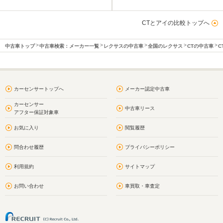
CTとアイの比較トップへ
中古車トップ
中古車検索：メーカー一覧
レクサスの中古車
全国のレクサス
CTの中古車
C
カーセンサートップへ
メーカー認定中古車
カーセンサー
中古車リース
アフター保証対象車
お気に入り
閲覧履歴
問合わせ履歴
プライバシーポリシー
利用規約
サイトマップ
お問い合わせ
車買取・車査定