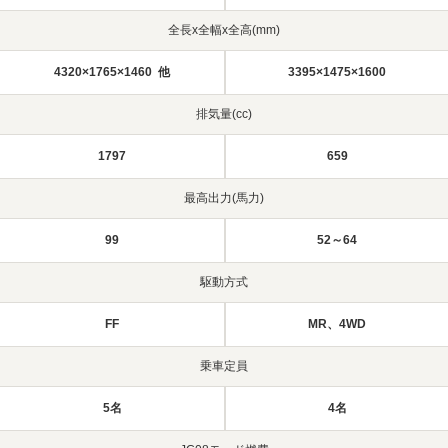
全長x全幅x全高(mm)
4320×1765×1460 他
3395×1475×1600
排気量(cc)
1797
659
最高出力(馬力)
99
52～64
駆動方式
FF
MR、4WD
乗車定員
5名
4名