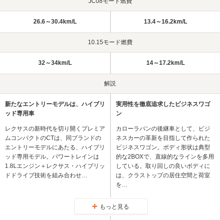
JC08モード燃費
26.6～30.4km/L
13.4～16.2km/L
10.15モード燃費
32～34km/L
14～17.2km/L
解説
新たなエントリーモデルは、ハイブリ
実用性を徹底追求したビジネスワゴ
ッド専用車
ン
レクサスの新時代を切り開くプレミア
カローラバンの後継車として、ビジ
ムコンパクトのCTは、同ブランドの
ネスカーの革新を目指して作られた
エントリーモデルにあたる、ハイブリ
ビジネスワゴン。ボディ形状は典型
ッド専用モデル。パワートレインは
的な2BOXで、直線的なラインを多用
1.8Lエンジン＋レクサス・ハイブリッ
している。取り回しの良いボディに
ドドライブ技術を組み合わせ…
は、クラストップの居住空間と荷室
を…
もっと見る