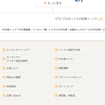
較する
もっと見る
CTとプロボックスの比較トップへ
中古車トップ
中古車検索：メーカー一覧
レクサスの中古車
全国のレクサス
CTの中古車
C
カーセンサートップへ
メーカー認定中古車
カーセンサー
中古車リース
アフター保証対象車
お気に入り
閲覧履歴
問合わせ履歴
プライバシーポリシー
利用規約
サイトマップ
お問い合わせ
車買取・車査定