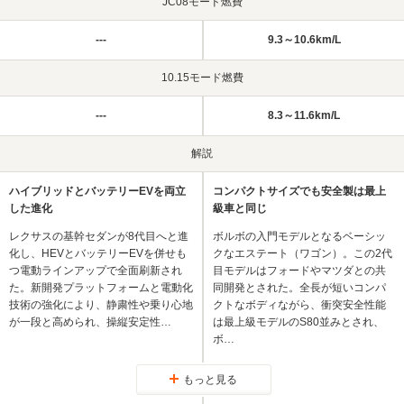
JC08モード燃費
---
9.3～10.6km/L
10.15モード燃費
---
8.3～11.6km/L
解説
ハイブリッドとバッテリーEVを両立
コンパクトサイズでも安全製は最上
した進化
級車と同じ
レクサスの基幹セダンが8代目へと進
ボルボの入門モデルとなるベーシッ
化し、HEVとバッテリーEVを併せも
クなエステート（ワゴン）。この2代
つ電動ラインアップで全面刷新され
目モデルはフォードやマツダとの共
た。新開発プラットフォームと電動化
同開発とされた。全長が短いコンパ
技術の強化により、静粛性や乗り心地
クトなボディながら、衝突安全性能
が一段と高められ、操縦安定性…
は最上級モデルのS80並みとされ、
ボ…
もっと見る