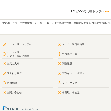
ESとV50の比較トップへ
中古車トップ
中古車検索：メーカー一覧
レクサスの中古車
全国のレクサス
ESの中古車
E
カーセンサートップへ
メーカー認定中古車
カーセンサー
中古車リース
アフター保証対象車
お気に入り
閲覧履歴
問合わせ履歴
プライバシーポリシー
利用規約
サイトマップ
お問い合わせ
車買取・車査定