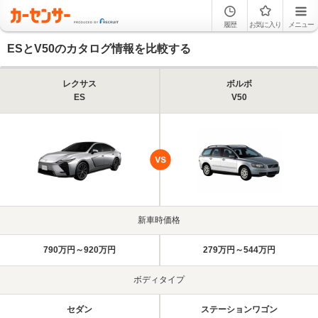
履歴
お気に入り
メニュー
ESとV50のカタログ情報を比較する
レクサス
ボルボ
ES
V50
新車時価格
790万円～920万円
279万円～544万円
ボディタイプ
セダン
ステーションワゴン