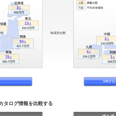
北海道
3
台
456万円
東北
13
信越
台
410.4万円
台
地域別台数
万円
中国
関東
2
台
94
台
143.9万円
417.7万円
九州
4
東海
台
四国
75
1
154.1万円
台
台
393.7万円
169万
V40ク
のカタログ情報を比較する