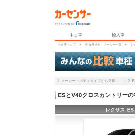
中古車
輸入車
中古車トップ
>
中古車検索：メーカー一覧
>
レ
1. メーカー・ボディタイプから選択
2.
ESとV40クロスカントリー
レクサス ES