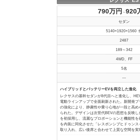
レクサス ES
790万円
92
～
セダン
5140×1920×1560 
2487
189～342
4WD、FF
5名
---
ハイブリッドとバッテリーEVを両立した進化
レクサスの基幹セダンが8代目へと進化し、HE
電動ラインアップで全面刷新された。新開発プ
の強化により、静粛性や乗り心地が一段と高め
られた。デザインは次世代BEVの思想を反映した「Provo
を初採用し、流麗なプロポーションと機能性を
を内装に同化させた「レスポンシブヒドゥンス
取り入れ、広い後席と合わせて上質な空間を実現し