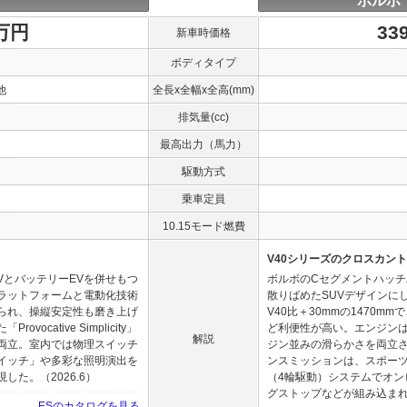
ボルボ
0万円
33
新車時価格
ボディタイプ
他
全長x全幅x全高(mm)
排気量(cc)
最高出力（馬力）
駆動方式
乗車定員
10.15モード燃費
V40シリーズのクロスカン
VとバッテリーEVを併せもつ
ボルボのCセグメントハッチ
ラットフォームと電動化技術
散りばめたSUVデザインに
られ、操縦安定性も磨き上げ
V40比＋30mmの1470
cative Simplicity」
ど利便性が高い。エンジンは
解説
両立。室内では物理スイッチ
ジン並みの滑らかさを両立さ
イッチ」や多彩な照明演出を
ンスミッションは、スポーツ
た。（2026.6）
（4輪駆動）システムでオ
グストップなどが組み込まれ燃
ESのカタログを見る