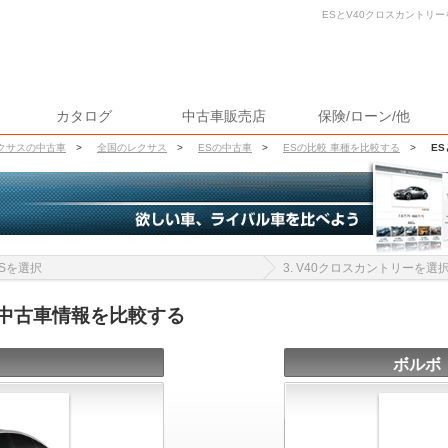
ESとV40クロスカントリー
カタログ
中古車販売店
保険/ローン/他
クサスの中古車
>
全国のレクサス
>
ESの中古車
>
ESの比較 車種を比較する
>
E
 ESを選択
3. V40クロスカントリーを選
の中古車情報を比較する
ボルボ