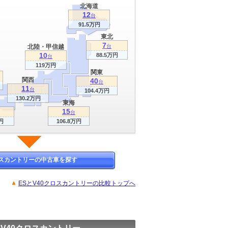
北海道
12
台
91.5万円
東北
7
北陸・甲信越
台
10
88.5万円
台
119万円
関東
関西
40
台
11
台
104.4万円
130.2万円
東海
15
台
円
106.8万円
ロスカントリーの中古車を探す
ESとV40クロスカントリーの比較トップへ