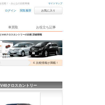
を比較！ - みんなの比較車種
サイトマップ
ログイン
閲覧履歴
お気に入り
車買取
お役立ち記事
SとV40クロスカントリーの比較 詳細情報
択
4. 比較情報が満載！
 V40クロスカントリー