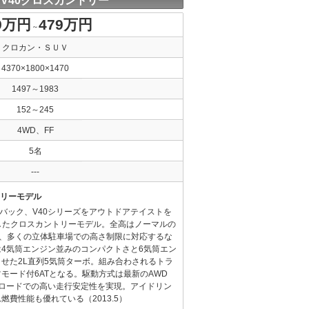
 V40クロスカントリー
9万円
479万円
～
クロカン・ＳＵＶ
4370×1800×1470
1497～1983
152～245
4WD、FF
5名
---
トリーモデル
バック、V40シリーズをアウトドアテイストを
したクロスカントリーモデル。全高はノーマルの
mmで、多くの立体駐車場での高さ制限に対応するな
4気筒エンジン並みのコンパクトさと6気筒エン
せた2L直列5気筒ターボ。組み合わされるトラ
モード付6ATとなる。駆動方式は最新のAWD
ンロードでの高い走行安定性を実現。アイドリン
費性能も優れている（2013.5）