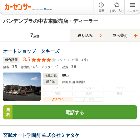
履歴
お気に入り
メニュー
バンデンプラの中古車販売店・ディーラー
7
絞り込み
並べ替え
店舗
オートショップ タキーズ
3.5
（クチコミ件数：
4
件）
総合評価
3.5
4.3
2
3.8
接客：
雰囲気：
アフター：
品質：
80
掲載台数
台
所在地
静岡県 静岡西部
スタッフ
アフター
フェア
買取
保証
整備
クチコミ
クーポン
無
電話する
料
宮武オート学園前 株式会社ミヤタケ