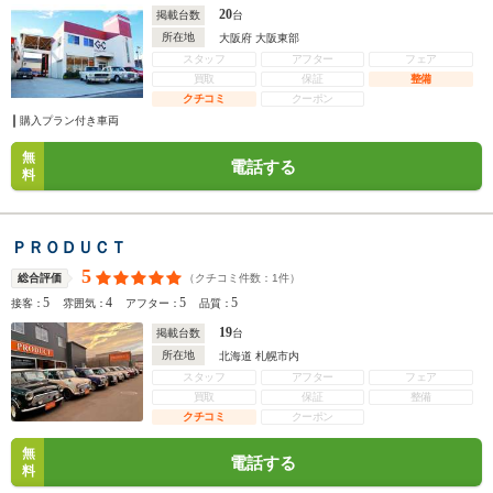
20
掲載台数
台
所在地
大阪府 大阪東部
スタッフ
アフター
フェア
買取
保証
整備
クチコミ
クーポン
購入プラン付き車両
無
電話する
料
ＰＲＯＤＵＣＴ
5
（クチコミ件数：
1
件）
総合評価
5
4
5
5
接客：
雰囲気：
アフター：
品質：
19
掲載台数
台
所在地
北海道 札幌市内
スタッフ
アフター
フェア
買取
保証
整備
クチコミ
クーポン
無
電話する
料