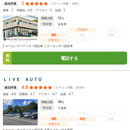
5
（クチコミ件数：
48
件）
総合評価
5
4.8
5
5
接客：
雰囲気：
アフター：
品質：
52
掲載台数
台
所在地
奈良県
スタッフ
アフター
フェア
買取
保証
整備
クチコミ
クーポン
カーセンサーアフター保証車
カーセンサー認定車
無
電話する
料
ＬＩＶＥ ＡＵＴＯ
4.8
（クチコミ件数：
183
件）
総合評価
4.8
4.7
4.7
4.7
接客：
雰囲気：
アフター：
品質：
50
掲載台数
台
所在地
千葉県
スタッフ
アフター
フェア
買取
保証
整備
クチコミ
クーポン
カーセンサーアフター保証車
購入プラン付き車両