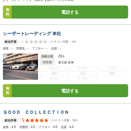
無
電話する
料
シーザートレーディング 本社
-
（クチコミ件数：
-
件）
総合評価
-
-
-
-
接客：
雰囲気：
アフター：
品質：
23
掲載台数
台
所在地
東京都 多摩
スタッフ
アフター
フェア
買取
保証
整備
クチコミ
クーポン
無
電話する
料
ＧＯＯＤ ＣＯＬＬＥＣＴＩＯＮ
5
（クチコミ件数：
5
件）
総合評価
4.8
4.8
4.8
4.6
接客：
雰囲気：
アフター：
品質：