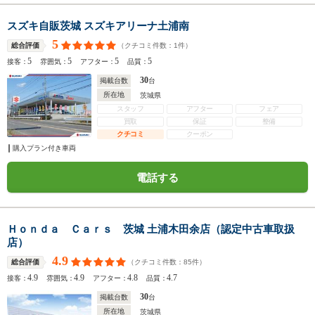
スズキ自販茨城 スズキアリーナ土浦南
5
（クチコミ件数：
1
件）
総合評価
5
5
5
5
接客：
雰囲気：
アフター：
品質：
30
掲載台数
台
所在地
茨城県
スタッフ
アフター
フェア
買取
保証
整備
クチコミ
クーポン
購入プラン付き車両
電話する
Ｈｏｎｄａ Ｃａｒｓ 茨城 土浦木田余店（認定中古車取扱
店）
4.9
（クチコミ件数：
85
件）
総合評価
4.9
4.9
4.8
4.7
接客：
雰囲気：
アフター：
品質：
30
掲載台数
台
所在地
茨城県