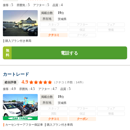
5
5
5
4
接客：
雰囲気：
アフター：
品質：
19
掲載台数
台
所在地
茨城県
スタッフ
アフター
フェア
買取
保証
整備
クチコミ
クーポン
購入プラン付き車両
無
電話する
料
カートレード
4.9
（クチコミ件数：
14
件）
総合評価
4.9
4.5
4.7
5
接客：
雰囲気：
アフター：
品質：
19
掲載台数
台
所在地
茨城県
スタッフ
アフター
フェア
買取
保証
整備
クチコミ
クーポン
カーセンサーアフター保証車
購入プラン付き車両