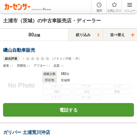
履歴
お気に入り
メニュー
土浦市（茨城）の中古車販売店・ディーラー
80
絞り込み
並べ替え
店舗
磯山自動車販売
-
（クチコミ件数：
-
件）
総合評価
-
-
-
-
接客：
雰囲気：
アフター：
品質：
102
掲載台数
台
所在地
茨城県
スタッフ
アフター
フェア
買取
保証
整備
クチコミ
クーポン
電話する
ガリバー 土浦荒川沖店