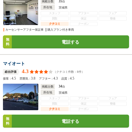
35
掲載台数
台
所在地
茨城県
スタッフ
アフター
フェア
買取
保証
整備
クチコミ
クーポン
カーセンサーアフター保証車
購入プラン付き車両
無
電話する
料
マイオート
4.3
（クチコミ件数：
8
件）
総合評価
4.5
3.8
4.3
4.5
接客：
雰囲気：
アフター：
品質：
34
掲載台数
台
所在地
茨城県
スタッフ
アフター
フェア
買取
保証
整備
クチコミ
クーポン
無
電話する
料