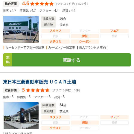
4.6
（クチコミ件数：
423
件）
総合評価
4.7
4.7
4.4
4.4
接客：
雰囲気：
アフター：
品質：
56
掲載台数
台
所在地
茨城県
スタッフ
アフター
フェア
買取
保証
整備
クチコミ
クーポン
カーセンサーアフター保証車
カーセンサー認定車
購入プラン付き車両
無
電話する
料
東日本三菱自動車販売 ＵＣＡＲ土浦
5
（クチコミ件数：
5
件）
総合評価
5
5
5
5
接客：
雰囲気：
アフター：
品質：
54
掲載台数
台
所在地
茨城県
スタッフ
アフター
フェア
買取
保証
整備
クチコミ
クーポン
購入プラン付き車両