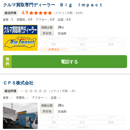
クルマ買取専門ディーラー Ｂｉｇ Ｉｍｐａｃｔ
4.9
（クチコミ件数：
32
件）
総合評価
5
4.8
4.8
4.8
接客：
雰囲気：
アフター：
品質：
20
掲載台数
台
所在地
茨城県
スタッフ
アフター
フェア
買取
保証
整備
クチコミ
クーポン
無
電話する
料
ＣＰＳ株式会社
-
（クチコミ件数：
-
件）
総合評価
-
-
-
-
接客：
雰囲気：
アフター：
品質：
20
掲載台数
台
所在地
茨城県
スタッフ
アフター
フェア
買取
保証
整備
クチコミ
クーポン