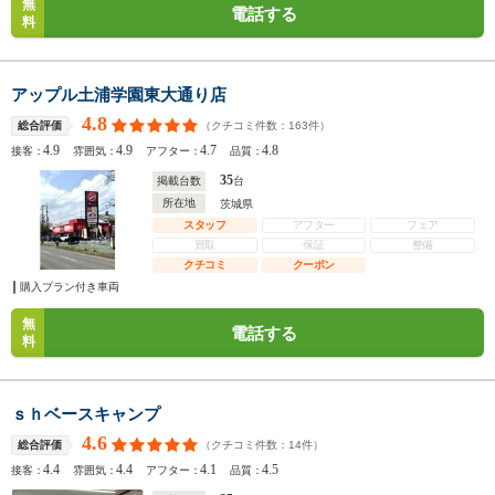
無
電話する
料
アップル土浦学園東大通り店
4.8
（クチコミ件数：
163
件）
総合評価
4.9
4.9
4.7
4.8
接客：
雰囲気：
アフター：
品質：
35
掲載台数
台
所在地
茨城県
スタッフ
アフター
フェア
買取
保証
整備
クチコミ
クーポン
購入プラン付き車両
無
電話する
料
ｓｈベースキャンプ
4.6
（クチコミ件数：
14
件）
総合評価
4.4
4.4
4.1
4.5
接客：
雰囲気：
アフター：
品質：