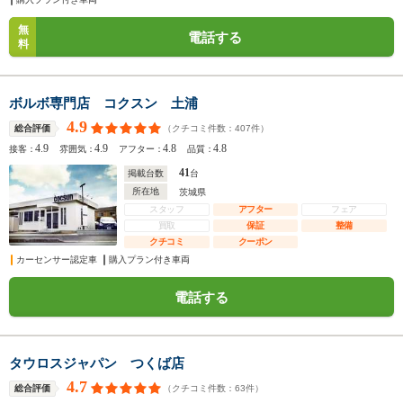
無
電話する
料
ボルボ専門店 コクスン 土浦
4.9
（クチコミ件数：
407
件）
総合評価
4.9
4.9
4.8
4.8
接客：
雰囲気：
アフター：
品質：
41
掲載台数
台
所在地
茨城県
スタッフ
アフター
フェア
買取
保証
整備
クチコミ
クーポン
カーセンサー認定車
購入プラン付き車両
電話する
タウロスジャパン つくば店
4.7
（クチコミ件数：
63
件）
総合評価