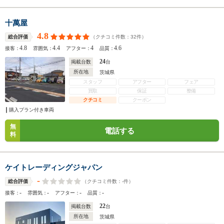
十萬屋
4.8
（クチコミ件数：
32
件）
総合評価
4.8
4.4
4
4.6
接客：
雰囲気：
アフター：
品質：
24
掲載台数
台
所在地
茨城県
スタッフ
アフター
フェア
買取
保証
整備
クチコミ
クーポン
購入プラン付き車両
無
電話する
料
ケイトレーディングジャパン
-
（クチコミ件数：
-
件）
総合評価
-
-
-
-
接客：
雰囲気：
アフター：
品質：
22
掲載台数
台
所在地
茨城県