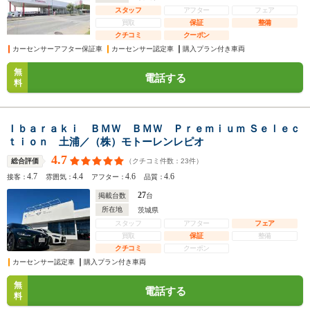
スタッフ
アフター
フェア
買取
保証
整備
クチコミ
クーポン
カーセンサーアフター保証車
カーセンサー認定車
購入プラン付き車両
無
電話する
料
Ｉｂａｒａｋｉ ＢＭＷ ＢＭＷ Ｐｒｅｍｉｕｍ Ｓｅｌｅｃ
ｔｉｏｎ 土浦／（株）モトーレンレピオ
4.7
（クチコミ件数：
23
件）
総合評価
4.7
4.4
4.6
4.6
接客：
雰囲気：
アフター：
品質：
27
掲載台数
台
所在地
茨城県
スタッフ
アフター
フェア
買取
保証
整備
クチコミ
クーポン
カーセンサー認定車
購入プラン付き車両
無
電話する
料