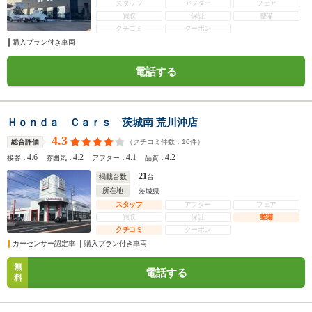
スタッフ
アフター
フェア
買取
保証
整備
クチコミ
クーポン
購入プラン付き車両
電話する
Ｈｏｎｄａ Ｃａｒｓ 茨城南 荒川沖店
4.3
（クチコミ件数：
10
件）
総合評価
4.6
4.2
4.1
4.2
接客：
雰囲気：
アフター：
品質：
21
掲載台数
台
所在地
茨城県
スタッフ
アフター
フェア
買取
保証
整備
クチコミ
クーポン
カーセンサー認定車
購入プラン付き車両
無
電話する
料