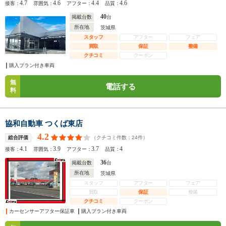
4.7
4.6
4.4
4.6
接客：
雰囲気：
アフター：
品質：
40
掲載台数
台
所在地
茨城県
スタッフ
アフター
フェア
買取
保証
整備
クチコミ
クーポン
購入プラン付き車両
無
電話する
料
協和自動車 つくば東店
4.2
（クチコミ件数：
24
件）
総合評価
4.1
3.9
3.7
4
接客：
雰囲気：
アフター：
品質：
36
掲載台数
台
所在地
茨城県
スタッフ
アフター
フェア
買取
保証
整備
クチコミ
クーポン
カーセンサーアフター保証車
購入プラン付き車両