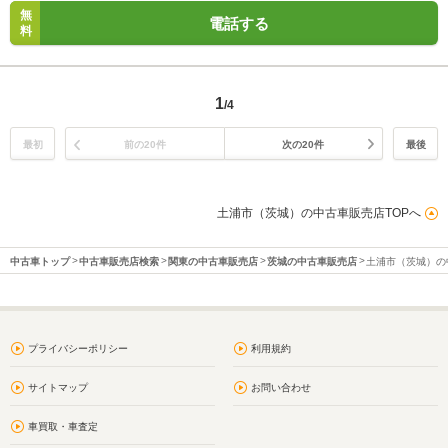
無
電話する
料
1
/4
最初
前の20件
次の20件
最後
土浦市（茨城）の中古車販売店TOPへ
中古車トップ
中古車販売店検索
関東の中古車販売店
茨城の中古車販売店
土浦市（茨城）の
プライバシーポリシー
利用規約
サイトマップ
お問い合わせ
車買取・車査定