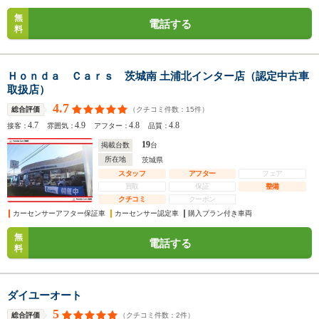
無
電話する
料
Ｈｏｎｄａ Ｃａｒｓ 茨城南 土浦北インター店（認定中古車
取扱店）
4.7
（クチコミ件数：
15
件）
総合評価
4.7
4.9
4.8
4.8
接客：
雰囲気：
アフター：
品質：
19
掲載台数
台
所在地
茨城県
スタッフ
アフター
フェア
買取
保証
整備
クチコミ
クーポン
カーセンサーアフター保証車
カーセンサー認定車
購入プラン付き車両
無
電話する
料
ダイユーオート
5
（クチコミ件数：
2
件）
総合評価