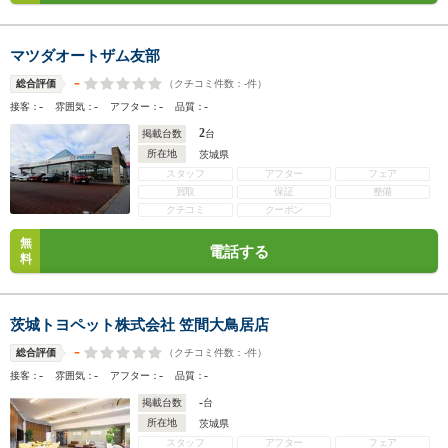
マツダオートザム友部
-
（クチコミ件数：
-
件）
総合評価
-
-
-
-
接客：
雰囲気：
アフター：
品質：
2
掲載台数
台
所在地
茨城県
スタッフ
アフター
フェア
買取
保証
整備
クチコミ
クーポン
無
電話する
料
茨城トヨペット株式会社 笠間大鳥居店
-
（クチコミ件数：
-
件）
総合評価
-
-
-
-
接客：
雰囲気：
アフター：
品質：
-
掲載台数
台
所在地
茨城県
スタッフ
アフター
フェア