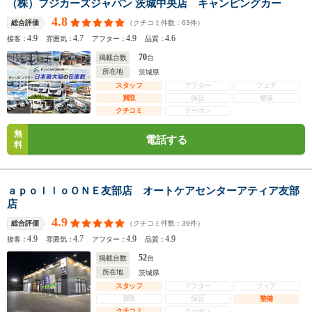
（株）フジカーズジャパン 茨城中央店 キャンピングカー
4.8
（クチコミ件数：
63
件）
総合評価
4.9
4.7
4.9
4.6
接客：
雰囲気：
アフター：
品質：
70
掲載台数
台
所在地
茨城県
スタッフ
アフター
フェア
買取
保証
整備
クチコミ
クーポン
無
電話する
料
ａｐｏｌｌｏＯＮＥ友部店 オートケアセンターアティア友部
店
4.9
（クチコミ件数：
39
件）
総合評価
4.9
4.7
4.9
4.9
接客：
雰囲気：
アフター：
品質：
52
掲載台数
台
所在地
茨城県
スタッフ
アフター
フェア
買取
保証
整備
クチコミ
クーポン