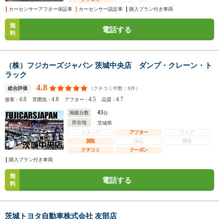
カーセンサーアフター保証車
カーセンサー認定車
購入プラン付き車両
無
電話する
料
（株）フジカーズジャパン 茨城中央店 ダンプ・クレーン・ト
ラック
4.8
（クチコミ件数：
6
件）
総合評価
4.8
4.8
4.5
4.7
接客：
雰囲気：
アフター：
品質：
43
掲載台数
台
所在地
茨城県
スタッフ
アフター
フェア
買取
保証
整備
クチコミ
クーポン
購入プラン付き車両
無
電話する
料
茨城トヨタ自動車株式会社 友部店