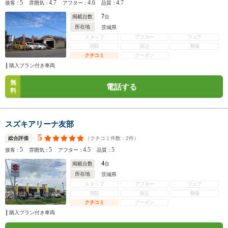
5
4.7
4.6
4.7
接客：
雰囲気：
アフター：
品質：
7
掲載台数
台
所在地
茨城県
スタッフ
アフター
フェア
買取
保証
整備
クチコミ
クーポン
購入プラン付き車両
無
電話する
料
スズキアリーナ友部
5
（クチコミ件数：
2
件）
総合評価
5
5
4.5
5
接客：
雰囲気：
アフター：
品質：
4
掲載台数
台
所在地
茨城県
スタッフ
アフター
フェア
買取
保証
整備
クチコミ
クーポン
購入プラン付き車両