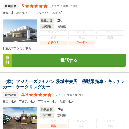
5
（クチコミ件数：
1
件）
総合評価
5
4
4
5
接客：
雰囲気：
アフター：
品質：
29
掲載台数
台
所在地
茨城県
スタッフ
アフター
フェア
買取
保証
整備
クチコミ
クーポン
購入プラン付き車両
無
電話する
料
（株）フジカーズジャパン 茨城中央店 移動販売車・キッチン
カー・ケータリングカー
4.9
（クチコミ件数：
88
件）
総合評価
4.9
4.6
4.5
4.6
接客：
雰囲気：
アフター：
品質：
28
掲載台数
台
所在地
茨城県
スタッフ
アフター
フェア
買取
保証
整備