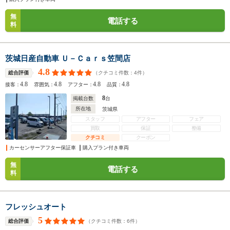
無
電話する
料
茨城日産自動車 Ｕ－Ｃａｒｓ笠間店
4.8
（クチコミ件数：
4
件）
総合評価
4.8
4.8
4.8
4.8
接客：
雰囲気：
アフター：
品質：
8
掲載台数
台
所在地
茨城県
スタッフ
アフター
フェア
買取
保証
整備
クチコミ
クーポン
カーセンサーアフター保証車
購入プラン付き車両
無
電話する
料
フレッシュオート
5
（クチコミ件数：
6
件）
総合評価