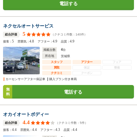
電話する
ネクセルオートサービス
5
（クチコミ件数：
140
件）
総合評価
5
4.8
4.9
4.9
接客：
雰囲気：
アフター：
品質：
4
掲載台数
台
所在地
茨城県
スタッフ
アフター
フェア
買取
保証
整備
クチコミ
クーポン
カーセンサーアフター保証車
購入プラン付き車両
無
電話する
料
オカイオートボディー
4.4
（クチコミ件数：
5
件）
総合評価
4.4
4.4
4.3
4.4
接客：
雰囲気：
アフター：
品質：