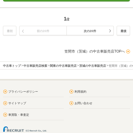
1
/2
最初
前の20件
次の20件
最後
笠間市（茨城）の中古車販売店TOPへ
中古車トップ
中古車販売店検索
関東の中古車販売店
茨城の中古車販売店
笠間市（茨城）の
プライバシーポリシー
利用規約
サイトマップ
お問い合わせ
車買取・車査定