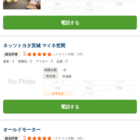
買取
保証
整備
クチコミ
クーポン
電話する
ネッツトヨタ茨城 マイネ笠間
5
（クチコミ件数：
1
件）
総合評価
5
5
5
5
接客：
雰囲気：
アフター：
品質：
-
掲載台数
台
所在地
茨城県
スタッフ
アフター
フェア
買取
保証
整備
クチコミ
クーポン
電話する
オールドモーター
5
（クチコミ件数：
4
件）
総合評価