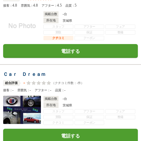
4.8
4.8
4.5
5
接客：
雰囲気：
アフター：
品質：
-
掲載台数
台
所在地
茨城県
スタッフ
アフター
フェア
買取
保証
整備
クチコミ
クーポン
電話する
Ｃａｒ Ｄｒｅａｍ
-
（クチコミ件数：
-
件）
総合評価
-
-
-
-
接客：
雰囲気：
アフター：
品質：
-
掲載台数
台
所在地
茨城県
スタッフ
アフター
フェア
買取
保証
整備
クチコミ
クーポン
電話する