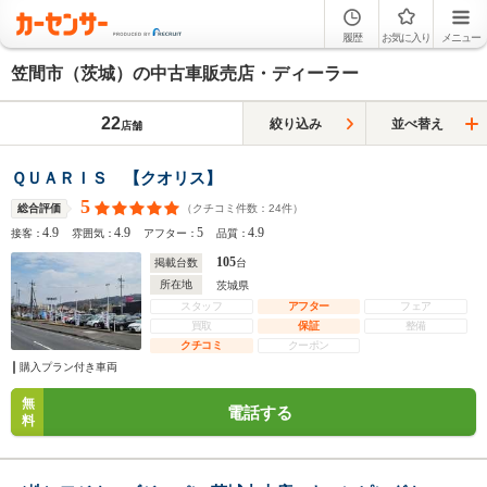
履歴
お気に入り
メニュー
笠間市（茨城）の中古車販売店・ディーラー
22
絞り込み
並べ替え
店舗
ＱＵＡＲＩＳ 【クオリス】
5
（クチコミ件数：
24
件）
総合評価
4.9
4.9
5
4.9
接客：
雰囲気：
アフター：
品質：
105
掲載台数
台
所在地
茨城県
スタッフ
アフター
フェア
買取
保証
整備
クチコミ
クーポン
購入プラン付き車両
無
電話する
料