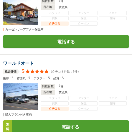
2
掲載台数
台
所在地
茨城県
スタッフ
アフター
フェア
買取
保証
整備
クチコミ
クーポン
カーセンサーアフター保証車
電話する
ワールドオート
5
（クチコミ件数：
7
件）
総合評価
5
5
5
5
接客：
雰囲気：
アフター：
品質：
2
掲載台数
台
所在地
茨城県
スタッフ
アフター
フェア
買取
保証
整備
クチコミ
クーポン
購入プラン付き車両
無
電話する
料