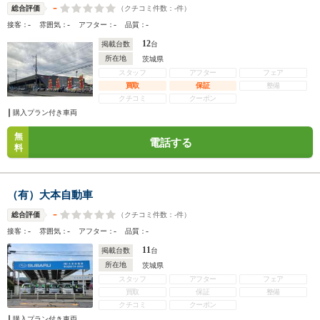
-
（クチコミ件数：
-
件）
総合評価
-
-
-
-
接客：
雰囲気：
アフター：
品質：
12
掲載台数
台
所在地
茨城県
スタッフ
アフター
フェア
買取
保証
整備
クチコミ
クーポン
購入プラン付き車両
無
電話する
料
（有）大本自動車
-
（クチコミ件数：
-
件）
総合評価
-
-
-
-
接客：
雰囲気：
アフター：
品質：
11
掲載台数
台
所在地
茨城県
スタッフ
アフター
フェア
買取
保証
整備
クチコミ
クーポン
購入プラン付き車両