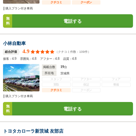
クチコミ
クーポン
購入プラン付き車両
無
電話する
料
小林自動車
4.9
（クチコミ件数：
109
件）
総合評価
4.9
4.8
4.8
4.8
接客：
雰囲気：
アフター：
品質：
19
掲載台数
台
所在地
茨城県
スタッフ
アフター
フェア
買取
保証
整備
クチコミ
クーポン
購入プラン付き車両
無
電話する
料
トヨタカローラ新茨城 友部店