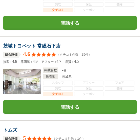
買取
保証
整備
クチコミ
クーポン
電話する
茨城トヨペット 常総石下店
4.6
（クチコミ件数：
15
件）
総合評価
4.6
4.9
4.7
4.5
接客：
雰囲気：
アフター：
品質：
-
掲載台数
台
所在地
茨城県
スタッフ
アフター
フェア
買取
保証
整備
クチコミ
クーポン
電話する
トムズ
5
（クチコミ件数：
1
件）
総合評価