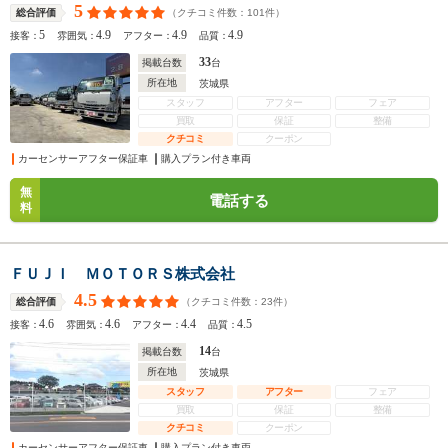
5
（クチコミ件数：
101
件）
総合評価
5
4.9
4.9
4.9
接客：
雰囲気：
アフター：
品質：
33
掲載台数
台
所在地
茨城県
スタッフ
アフター
フェア
買取
保証
整備
クチコミ
クーポン
カーセンサーアフター保証車
購入プラン付き車両
無
電話する
料
ＦＵＪＩ ＭＯＴＯＲＳ株式会社
4.5
（クチコミ件数：
23
件）
総合評価
4.6
4.6
4.4
4.5
接客：
雰囲気：
アフター：
品質：
14
掲載台数
台
所在地
茨城県
スタッフ
アフター
フェア
買取
保証
整備
クチコミ
クーポン
カーセンサーアフター保証車
購入プラン付き車両