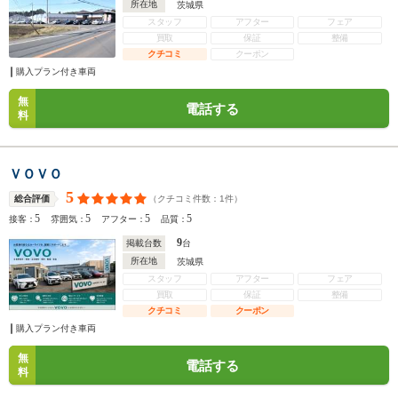
所在地
茨城県
スタッフ
アフター
フェア
買取
保証
整備
クチコミ
クーポン
購入プラン付き車両
無
電話する
料
ＶＯＶＯ
5
（クチコミ件数：
1
件）
総合評価
5
5
5
5
接客：
雰囲気：
アフター：
品質：
9
掲載台数
台
所在地
茨城県
スタッフ
アフター
フェア
買取
保証
整備
クチコミ
クーポン
購入プラン付き車両
無
電話する
料