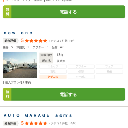
無
電話する
料
ｎｅｗ ｏｎｅ
5
（クチコミ件数：
5
件）
総合評価
5
5
5
4.8
接客：
雰囲気：
アフター：
品質：
13
掲載台数
台
所在地
茨城県
スタッフ
アフター
フェア
買取
保証
整備
クチコミ
クーポン
購入プラン付き車両
無
電話する
料
ＡＵＴＯ ＧＡＲＡＧＥ ａ＆ｍ’ｓ
5
（クチコミ件数：
8
件）
総合評価