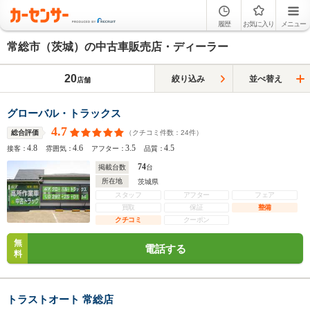
履歴
お気に入り
メニュー
常総市（茨城）の中古車販売店・ディーラー
20
絞り込み
並べ替え
店舗
グローバル・トラックス
4.7
（クチコミ件数：
24
件）
総合評価
4.8
4.6
3.5
4.5
接客：
雰囲気：
アフター：
品質：
74
掲載台数
台
所在地
茨城県
スタッフ
アフター
フェア
買取
保証
整備
クチコミ
クーポン
無
電話する
料
トラストオート 常総店