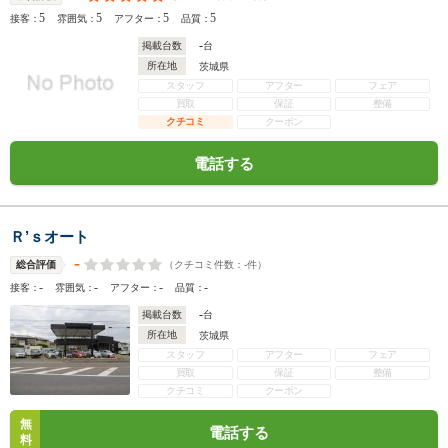
5
5
5
5
接客：
雰囲気：
アフター：
品質：
-
掲載台数
台
所在地
茨城県
スタッフ
アフター
フェア
買取
保証
整備
クチコミ
クーポン
電話する
Ｒ’ｓオート
-
（クチコミ件数：
-
件）
総合評価
-
-
-
-
接客：
雰囲気：
アフター：
品質：
-
掲載台数
台
所在地
茨城県
スタッフ
アフター
フェア
買取
保証
整備
クチコミ
クーポン
無
電話する
料