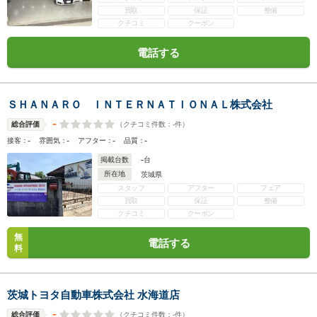
買取
保証
整備
クチコミ
クーポン
電話する
ＳＨＡＮＡＲＯ ＩＮＴＥＲＮＡＴＩＯＮＡＬ株式会社
-
（クチコミ件数：
-
件）
総合評価
-
-
-
-
接客：
雰囲気：
アフター：
品質：
-
掲載台数
台
所在地
茨城県
スタッフ
アフター
フェア
買取
保証
整備
クチコミ
クーポン
無
電話する
料
茨城トヨタ自動車株式会社 水海道店
-
（クチコミ件数：
-
件）
総合評価