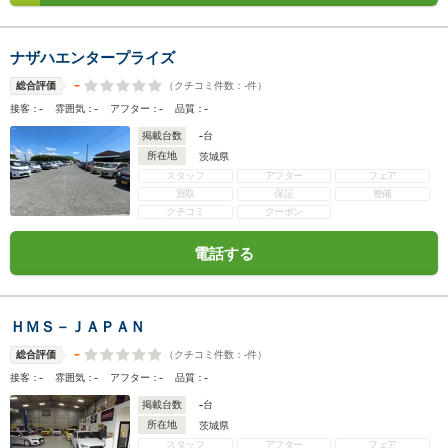
ナザハエンタープライズ
-
（クチコミ件数：
-
件）
総合評価
-
-
-
-
接客：
雰囲気：
アフター：
品質：
-
掲載台数
台
所在地
茨城県
スタッフ
アフター
フェア
買取
保証
整備
クチコミ
クーポン
電話する
ＨＭＳ－ＪＡＰＡＮ
-
（クチコミ件数：
-
件）
総合評価
-
-
-
-
接客：
雰囲気：
アフター：
品質：
-
掲載台数
台
所在地
茨城県
スタッフ
アフター
フェア