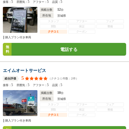
5
5
5
5
接客：
雰囲気：
アフター：
品質：
12
掲載台数
台
所在地
茨城県
スタッフ
アフター
フェア
買取
保証
整備
クチコミ
クーポン
購入プラン付き車両
無
電話する
料
エイムオートサービス
5
（クチコミ件数：
2
件）
総合評価
5
5
5
5
接客：
雰囲気：
アフター：
品質：
10
掲載台数
台
所在地
茨城県
スタッフ
アフター
フェア
買取
保証
整備
クチコミ
クーポン
購入プラン付き車両