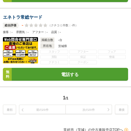
エネトラ常総ヤード
-
（クチコミ件数：
-
件）
総合評価
-
-
-
-
接客：
雰囲気：
アフター：
品質：
-
掲載台数
台
所在地
茨城県
スタッフ
アフター
フェア
買取
保証
整備
クチコミ
クーポン
無
電話する
料
1
/1
最初
前の20件
次の20件
最後
常総市（茨城）の中古車販売店TOPへ