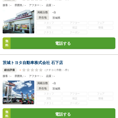
-
-
-
-
接客：
雰囲気：
アフター：
品質：
-
掲載台数
台
所在地
茨城県
スタッフ
アフター
フェア
買取
保証
整備
クチコミ
クーポン
無
電話する
料
茨城トヨタ自動車株式会社 石下店
-
（クチコミ件数：
-
件）
総合評価
-
-
-
-
接客：
雰囲気：
アフター：
品質：
-
掲載台数
台
所在地
茨城県
スタッフ
アフター
フェア
買取
保証
整備
クチコミ
クーポン
無
電話する
料