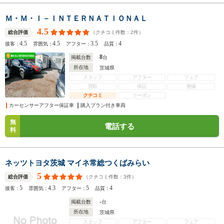
Ｍ・Ｍ・Ｉ－ＩＮＴＥＲＮＡＴＩＯＮＡＬ
4.5
（クチコミ件数：
2
件）
総合評価
4.5
4.5
3.5
4
接客：
雰囲気：
アフター：
品質：
8
掲載台数
台
所在地
茨城県
スタッフ
アフター
フェア
買取
保証
整備
クチコミ
クーポン
カーセンサーアフター保証車
購入プラン付き車両
無
電話する
料
ネッツトヨタ茨城 マイネ常総つくばみらい
5
（クチコミ件数：
3
件）
総合評価
5
4.3
5
4
接客：
雰囲気：
アフター：
品質：
-
掲載台数
台
所在地
茨城県
スタッフ
アフター
フェア