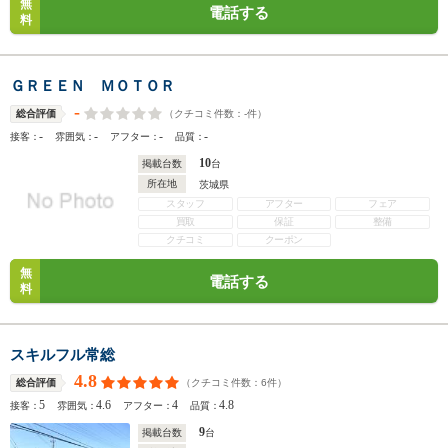
無
電話する
料
ＧＲＥＥＮ ＭＯＴＯＲ
-
（クチコミ件数：
-
件）
総合評価
-
-
-
-
接客：
雰囲気：
アフター：
品質：
10
掲載台数
台
所在地
茨城県
スタッフ
アフター
フェア
買取
保証
整備
クチコミ
クーポン
無
電話する
料
スキルフル常総
4.8
（クチコミ件数：
6
件）
総合評価
5
4.6
4
4.8
接客：
雰囲気：
アフター：
品質：
9
掲載台数
台