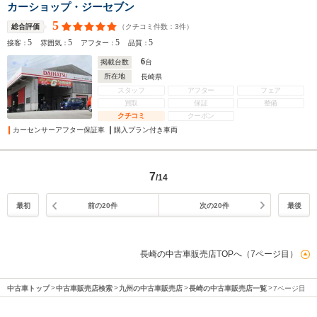
カーショップ・ジーセブン
5
（クチコミ件数：
3
件）
総合評価
5
5
5
5
接客：
雰囲気：
アフター：
品質：
6
掲載台数
台
所在地
長崎県
スタッフ
アフター
フェア
買取
保証
整備
クチコミ
クーポン
カーセンサーアフター保証車
購入プラン付き車両
7
/14
最初
前の20件
次の20件
最後
長崎の中古車販売店TOPへ（7ページ目）
中古車トップ
中古車販売店検索
九州の中古車販売店
長崎の中古車販売店一覧
7ページ目