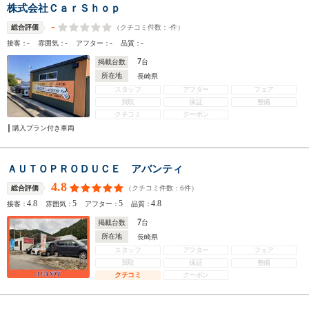
株式会社ＣａｒＳｈｏｐ
-
（クチコミ件数：
-
件）
総合評価
-
-
-
-
接客：
雰囲気：
アフター：
品質：
7
掲載台数
台
所在地
長崎県
スタッフ
アフター
フェア
買取
保証
整備
クチコミ
クーポン
購入プラン付き車両
ＡＵＴＯＰＲＯＤＵＣＥ アバンティ
4.8
（クチコミ件数：
6
件）
総合評価
4.8
5
5
4.8
接客：
雰囲気：
アフター：
品質：
7
掲載台数
台
所在地
長崎県
スタッフ
アフター
フェア
買取
保証
整備
クチコミ
クーポン