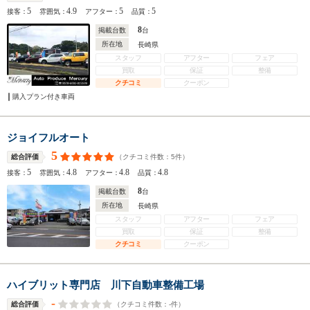
5
4.9
5
5
接客：
雰囲気：
アフター：
品質：
8
掲載台数
台
所在地
長崎県
スタッフ
アフター
フェア
買取
保証
整備
クチコミ
クーポン
購入プラン付き車両
ジョイフルオート
5
（クチコミ件数：
5
件）
総合評価
5
4.8
4.8
4.8
接客：
雰囲気：
アフター：
品質：
8
掲載台数
台
所在地
長崎県
スタッフ
アフター
フェア
買取
保証
整備
クチコミ
クーポン
ハイブリット専門店 川下自動車整備工場
-
（クチコミ件数：
-
件）
総合評価