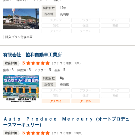
10
掲載台数
台
所在地
長崎県
スタッフ
アフター
フェア
買取
保証
整備
クチコミ
クーポン
購入プラン付き車両
有限会社 協和自動車工業所
5
（クチコミ件数：
1
件）
総合評価
5
5
5
5
接客：
雰囲気：
アフター：
品質：
8
掲載台数
台
所在地
長崎県
スタッフ
アフター
フェア
買取
保証
整備
クチコミ
クーポン
Ａｕｔｏ Ｐｒｏｄｕｃｅ Ｍｅｒｃｕｒｙ（オートプロデュ
ースマーキュリー）
5
（クチコミ件数：
29
件）
総合評価