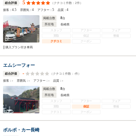
5
（クチコミ件数：
2
件）
総合評価
4.5
4
5
4
接客：
雰囲気：
アフター：
品質：
8
掲載台数
台
所在地
長崎県
スタッフ
アフター
フェア
買取
保証
整備
クチコミ
クーポン
購入プラン付き車両
エムシーフォー
-
（クチコミ件数：
-
件）
総合評価
-
-
-
-
接客：
雰囲気：
アフター：
品質：
8
掲載台数
台
所在地
長崎県
スタッフ
アフター
フェア
買取
保証
整備
クチコミ
クーポン
ボルボ・カー長崎