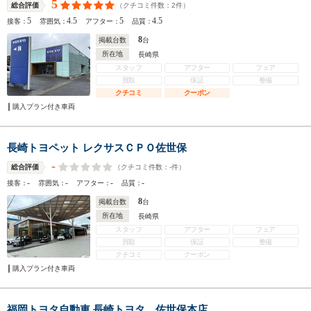
5
（クチコミ件数：
2
件）
総合評価
5
4.5
5
4.5
接客：
雰囲気：
アフター：
品質：
8
掲載台数
台
所在地
長崎県
スタッフ
アフター
フェア
買取
保証
整備
クチコミ
クーポン
購入プラン付き車両
長崎トヨペット レクサスＣＰＯ佐世保
-
（クチコミ件数：
-
件）
総合評価
-
-
-
-
接客：
雰囲気：
アフター：
品質：
8
掲載台数
台
所在地
長崎県
スタッフ
アフター
フェア
買取
保証
整備
クチコミ
クーポン
購入プラン付き車両
福岡トヨタ自動車 長崎トヨタ 佐世保本店