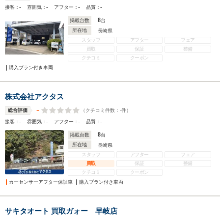
-
-
-
-
接客：
雰囲気：
アフター：
品質：
8
掲載台数
台
所在地
長崎県
スタッフ
アフター
フェア
買取
保証
整備
クチコミ
クーポン
購入プラン付き車両
株式会社アクタス
-
（クチコミ件数：
-
件）
総合評価
-
-
-
-
接客：
雰囲気：
アフター：
品質：
8
掲載台数
台
所在地
長崎県
スタッフ
アフター
フェア
買取
保証
整備
クチコミ
クーポン
カーセンサーアフター保証車
購入プラン付き車両
サキタオート 買取ガォー 早岐店