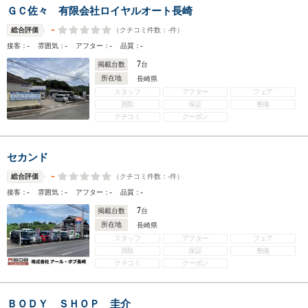
ＧＣ佐々 有限会社ロイヤルオート長崎
-
（クチコミ件数：
-
件）
総合評価
-
-
-
-
接客：
雰囲気：
アフター：
品質：
7
掲載台数
台
所在地
長崎県
スタッフ
アフター
フェア
買取
保証
整備
クチコミ
クーポン
セカンド
-
（クチコミ件数：
-
件）
総合評価
-
-
-
-
接客：
雰囲気：
アフター：
品質：
7
掲載台数
台
所在地
長崎県
スタッフ
アフター
フェア
買取
保証
整備
クチコミ
クーポン
ＢＯＤＹ ＳＨＯＰ 圭介