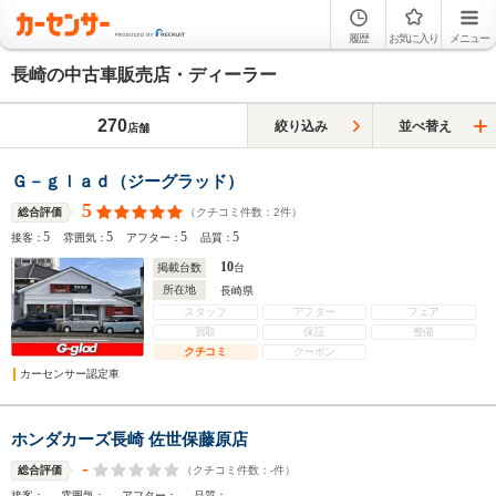
履歴
お気に入り
メニュー
長崎の中古車販売店・ディーラー
270
絞り込み
並べ替え
店舗
Ｇ－ｇｌａｄ（ジーグラッド）
5
（クチコミ件数：
2
件）
総合評価
5
5
5
5
接客：
雰囲気：
アフター：
品質：
10
掲載台数
台
所在地
長崎県
スタッフ
アフター
フェア
買取
保証
整備
クチコミ
クーポン
カーセンサー認定車
ホンダカーズ長崎 佐世保藤原店
-
（クチコミ件数：
-
件）
総合評価
-
-
-
-
接客：
雰囲気：
アフター：
品質：