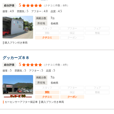
5
（クチコミ件数：
8
件）
総合評価
4.9
5
4.8
4.5
接客：
雰囲気：
アフター：
品質：
7
掲載台数
台
所在地
長崎県
スタッフ
アフター
フェア
買取
保証
整備
クチコミ
クーポン
購入プラン付き車両
グッカーズ８８
5
（クチコミ件数：
4
件）
総合評価
5
5
5
5
接客：
雰囲気：
アフター：
品質：
7
掲載台数
台
所在地
長崎県
スタッフ
アフター
フェア
買取
保証
整備
クチコミ
クーポン
カーセンサーアフター保証車
購入プラン付き車両