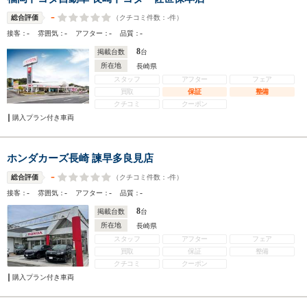
-
（クチコミ件数：
-
件）
総合評価
-
-
-
-
接客：
雰囲気：
アフター：
品質：
8
掲載台数
台
所在地
長崎県
スタッフ
アフター
フェア
買取
保証
整備
クチコミ
クーポン
購入プラン付き車両
ホンダカーズ長崎 諫早多良見店
-
（クチコミ件数：
-
件）
総合評価
-
-
-
-
接客：
雰囲気：
アフター：
品質：
8
掲載台数
台
所在地
長崎県
スタッフ
アフター
フェア
買取
保証
整備
クチコミ
クーポン
購入プラン付き車両