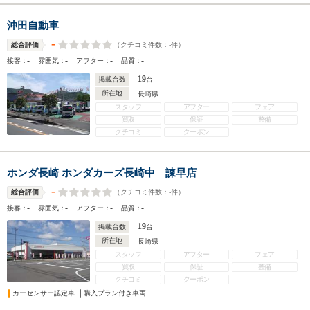
沖田自動車
-
（クチコミ件数：
-
件）
総合評価
-
-
-
-
接客：
雰囲気：
アフター：
品質：
19
掲載台数
台
所在地
長崎県
スタッフ
アフター
フェア
買取
保証
整備
クチコミ
クーポン
ホンダ長崎 ホンダカーズ長崎中 諫早店
-
（クチコミ件数：
-
件）
総合評価
-
-
-
-
接客：
雰囲気：
アフター：
品質：
19
掲載台数
台
所在地
長崎県
スタッフ
アフター
フェア
買取
保証
整備
クチコミ
クーポン
カーセンサー認定車
購入プラン付き車両