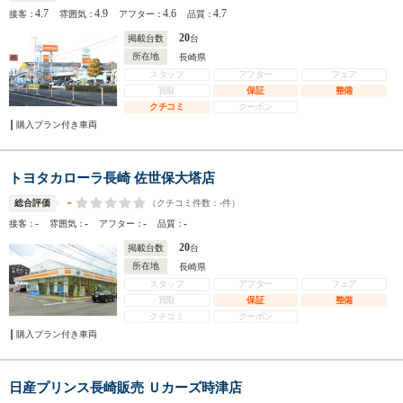
4.7
4.9
4.6
4.7
接客：
雰囲気：
アフター：
品質：
20
掲載台数
台
所在地
長崎県
スタッフ
アフター
フェア
買取
保証
整備
クチコミ
クーポン
購入プラン付き車両
トヨタカローラ長崎 佐世保大塔店
-
（クチコミ件数：
-
件）
総合評価
-
-
-
-
接客：
雰囲気：
アフター：
品質：
20
掲載台数
台
所在地
長崎県
スタッフ
アフター
フェア
買取
保証
整備
クチコミ
クーポン
購入プラン付き車両
日産プリンス長崎販売 Ｕカーズ時津店