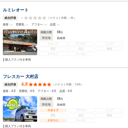
ルミレオート
-
（クチコミ件数：
-
件）
総合評価
-
-
-
-
接客：
雰囲気：
アフター：
品質：
18
掲載台数
台
所在地
長崎県
スタッフ
アフター
フェア
買取
保証
整備
クチコミ
クーポン
購入プラン付き車両
フレスカー 大村店
4.8
（クチコミ件数：
73
件）
総合評価
4.8
4.6
4.6
4.6
接客：
雰囲気：
アフター：
品質：
18
掲載台数
台
所在地
長崎県
スタッフ
アフター
フェア
買取
保証
整備
クチコミ
クーポン
購入プラン付き車両