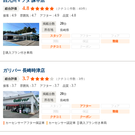
西九州マツダ 諫早店
4.8
（クチコミ件数：
40
件）
総合評価
4.9
4.7
4.9
4.8
接客：
雰囲気：
アフター：
品質：
20
掲載台数
台
所在地
長崎県
スタッフ
アフター
フェア
買取
保証
整備
クチコミ
クーポン
購入プラン付き車両
ガリバー 長崎時津店
3.7
（クチコミ件数：
3
件）
総合評価
3.7
3.7
3.7
3.7
接客：
雰囲気：
アフター：
品質：
20
掲載台数
台
所在地
長崎県
スタッフ
アフター
フェア
買取
保証
整備
クチコミ
クーポン
カーセンサーアフター保証車
カーセンサー認定車
購入プラン付き車両