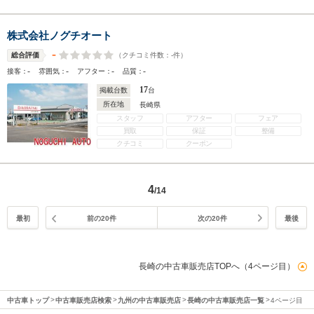
株式会社ノグチオート
-
（クチコミ件数：
-
件）
総合評価
-
-
-
-
接客：
雰囲気：
アフター：
品質：
17
掲載台数
台
所在地
長崎県
スタッフ
アフター
フェア
買取
保証
整備
クチコミ
クーポン
4
/14
最初
前の20件
次の20件
最後
長崎の中古車販売店TOPへ（4ページ目）
中古車トップ
中古車販売店検索
九州の中古車販売店
長崎の中古車販売店一覧
4ページ目