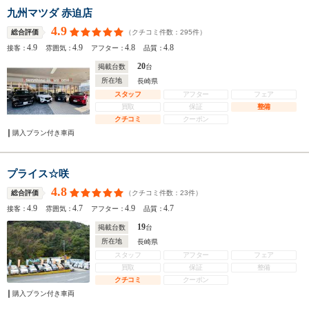
九州マツダ 赤迫店
4.9
（クチコミ件数：
295
件）
総合評価
4.9
4.9
4.8
4.8
接客：
雰囲気：
アフター：
品質：
20
掲載台数
台
所在地
長崎県
スタッフ
アフター
フェア
買取
保証
整備
クチコミ
クーポン
購入プラン付き車両
プライス☆咲
4.8
（クチコミ件数：
23
件）
総合評価
4.9
4.7
4.9
4.7
接客：
雰囲気：
アフター：
品質：
19
掲載台数
台
所在地
長崎県
スタッフ
アフター
フェア
買取
保証
整備
クチコミ
クーポン
購入プラン付き車両