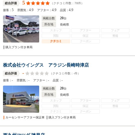
5
（クチコミ件数：
78
件）
総合評価
5
4.9
4.9
4.9
接客：
雰囲気：
アフター：
品質：
20
掲載台数
台
所在地
長崎県
スタッフ
アフター
フェア
買取
保証
整備
クチコミ
クーポン
購入プラン付き車両
株式会社ウイングス アラジン長崎時津店
-
（クチコミ件数：
-
件）
総合評価
-
-
-
-
接客：
雰囲気：
アフター：
品質：
20
掲載台数
台
所在地
長崎県
スタッフ
アフター
フェア
買取
保証
整備
クチコミ
クーポン
カーセンサーアフター保証車
購入プラン付き車両