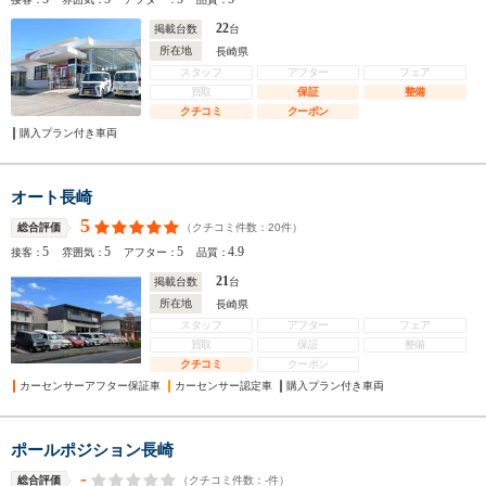
22
掲載台数
台
所在地
長崎県
スタッフ
アフター
フェア
買取
保証
整備
クチコミ
クーポン
購入プラン付き車両
オート長崎
5
（クチコミ件数：
20
件）
総合評価
5
5
5
4.9
接客：
雰囲気：
アフター：
品質：
21
掲載台数
台
所在地
長崎県
スタッフ
アフター
フェア
買取
保証
整備
クチコミ
クーポン
カーセンサーアフター保証車
カーセンサー認定車
購入プラン付き車両
ポールポジション長崎
-
（クチコミ件数：
-
件）
総合評価