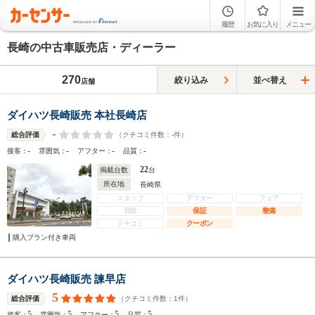
履歴
お気に入り
メニュー
長崎の中古車販売店・ディーラー
270
絞り込み
並べ替え
店舗
ダイハツ長崎販売 本社長崎店
-
（クチコミ件数：
-
件）
総合評価
-
-
-
-
接客：
雰囲気：
アフター：
品質：
22
掲載台数
台
所在地
長崎県
スタッフ
アフター
フェア
買取
保証
整備
クチコミ
クーポン
購入プラン付き車両
ダイハツ長崎販売 諫早店
5
（クチコミ件数：
1
件）
総合評価
5
5
5
5
接客：
雰囲気：
アフター：
品質：