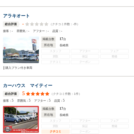
アラキオート
-
（クチコミ件数：
-
件）
総合評価
-
-
-
-
接客：
雰囲気：
アフター：
品質：
17
掲載台数
台
所在地
長崎県
スタッフ
アフター
フェア
買取
保証
整備
クチコミ
クーポン
購入プラン付き車両
カーハウス マイティー
5
（クチコミ件数：
1
件）
総合評価
5
5
5
5
接客：
雰囲気：
アフター：
品質：
17
掲載台数
台
所在地
長崎県
スタッフ
アフター
フェア
買取
保証
整備
クチコミ
クーポン