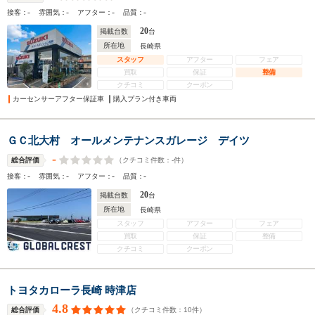
-
-
-
-
接客：
雰囲気：
アフター：
品質：
20
掲載台数
台
所在地
長崎県
スタッフ
アフター
フェア
買取
保証
整備
クチコミ
クーポン
カーセンサーアフター保証車
購入プラン付き車両
ＧＣ北大村 オールメンテナンスガレージ デイツ
-
（クチコミ件数：
-
件）
総合評価
-
-
-
-
接客：
雰囲気：
アフター：
品質：
20
掲載台数
台
所在地
長崎県
スタッフ
アフター
フェア
買取
保証
整備
クチコミ
クーポン
トヨタカローラ長崎 時津店
4.8
（クチコミ件数：
10
件）
総合評価