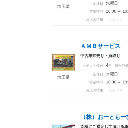
水曜日
定休日
埼玉県
10:00 ～ 
営業時間
お店の情報
スタッフ
ＡＭＢサービス
中古車卸売り・買取り
4
クチコミ件数
件
総合評
木曜日
定休日
埼玉県
10:00 ～ 
営業時間
お店の情報
スタッフ
（株）おーともー
皆様にご満足して頂ける