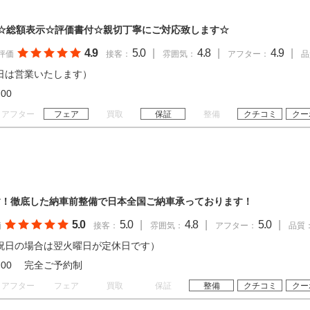
☆総額表示☆評価書付☆親切丁寧にご対応致します☆
4.9
5.0
|
4.8
|
4.9
|
評価
接客：
雰囲気：
アフター：
品
日は営業いたします）
18:00
アフター
フェア
買取
保証
整備
クチコミ
クー
す！徹底した納車前整備で日本全国ご納車承っております！
5.0
5.0
|
4.8
|
5.0
|
価
接客：
雰囲気：
アフター：
品質
祝日の場合は翌火曜日が定休日です）
 18:00 完全ご予約制
アフター
フェア
買取
保証
整備
クチコミ
クー