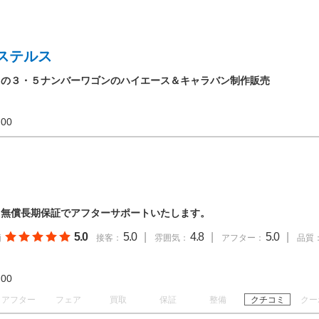
ステルス
りの３・５ナンバーワゴンのハイエース＆キャラバン制作販売
20:00
！無償長期保証でアフターサポートいたします。
5.0
5.0
|
4.8
|
5.0
|
価
接客：
雰囲気：
アフター：
品質
19:00
アフター
フェア
買取
保証
整備
クチコミ
クー