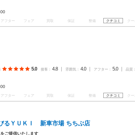
19:00
アフター
フェア
買取
保証
整備
クチコミ
クー
5.0
4.8
|
4.0
|
5.0
|
価
接客：
雰囲気：
アフター：
品質
19:00
アフター
フェア
買取
保証
整備
クチコミ
クー
びるＹＵＫＩ 新車市場 ちちぶ店
車をご提供いたします