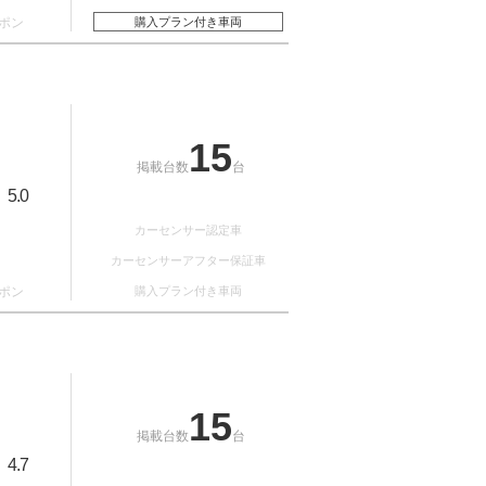
ポン
購入プラン付き車両
15
掲載台数
台
5.0
：
カーセンサー認定車
カーセンサーアフター保証車
ポン
購入プラン付き車両
15
掲載台数
台
4.7
：