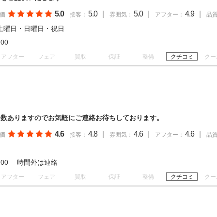
5.0
5.0
|
5.0
|
4.9
|
価
接客：
雰囲気：
アフター：
品
土曜日・日曜日・祝日
19:00
アフター
フェア
買取
保証
整備
クチコミ
クー
多数ありますのでお気軽にご連絡お待ちしております。
4.6
4.8
|
4.6
|
4.6
|
価
接客：
雰囲気：
アフター：
品
 18:00 時間外は連絡
アフター
フェア
買取
保証
整備
クチコミ
クー