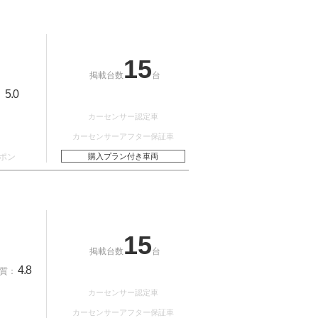
15
掲載台数
台
5.0
：
カーセンサー認定車
カーセンサーアフター保証車
ポン
購入プラン付き車両
15
掲載台数
台
4.8
質：
カーセンサー認定車
カーセンサーアフター保証車