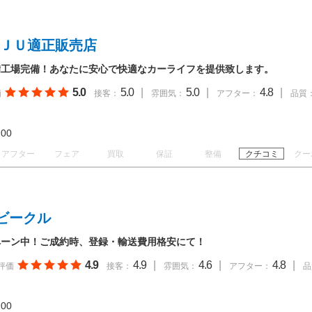
 ＪＵ適正販売店
備工場完備！あなたに安心で快適なカーライフを提供致します。
5.0
5.0
|
5.0
|
4.8
|
価
接客：
雰囲気：
アフター：
品質
18:00
アフター
フェア
買取
保証
整備
クチコミ
クー
ビークル
ペーン中！ご成約時、登録・輸送費用格安にて！
4.9
4.9
|
4.6
|
4.8
|
評価
接客：
雰囲気：
アフター：
品
19:00