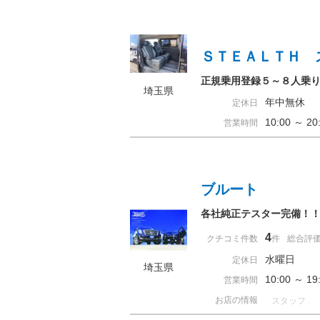
ＳＴＥＡＬＴＨ 
正規乗用登録５～８人乗
埼玉県
年中無休
定休日
10:00 ～ 
営業時間
ブルート
各社純正テスター完備！
4
クチコミ件数
件
総合評
水曜日
定休日
埼玉県
10:00 ～ 
営業時間
お店の情報
スタッフ