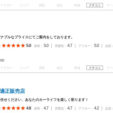
アフター
フェア
買取
保証
整備
クチコミ
クー
ズナブルなプライスにてご案内をしております。
5.0
5.0
|
4.7
|
5.0
|
価
接客：
雰囲気：
アフター：
品質
19:00
アフター
フェア
買取
保証
整備
クチコミ
クー
Ｕ適正販売店
お任せください、あなたのカーライフを楽しく彩ります！
4.6
4.7
|
4.7
|
4.2
|
価
接客：
雰囲気：
アフター：
品質