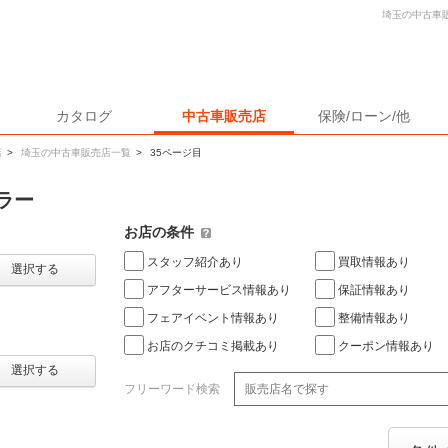
埼玉の中古車
カタログ
中古車販売店
保険/ローン/他
店
>
埼玉の中古車販売店一覧
>
35ページ目
ラー
お店の条件
スタッフ紹介あり
買取情報あり
選択する
アフターサービス情報あり
保証情報あり
フェアイベント情報あり
整備情報あり
お店のクチコミ掲載あり
クーポン情報あり
選択する
フリーワード検索