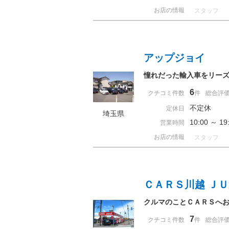
お店の情報
スタッフ
アップジョイ
憧れだった輸入車をリー
6
クチコミ件数
件
総合評
不定休
定休日
埼玉県
10:00 ～ 
営業時間
お店の情報
スタッフ
ＣＡＲＳ川越 Ｊ
クルマのことＣＡＲＳへ
7
クチコミ件数
件
総合評