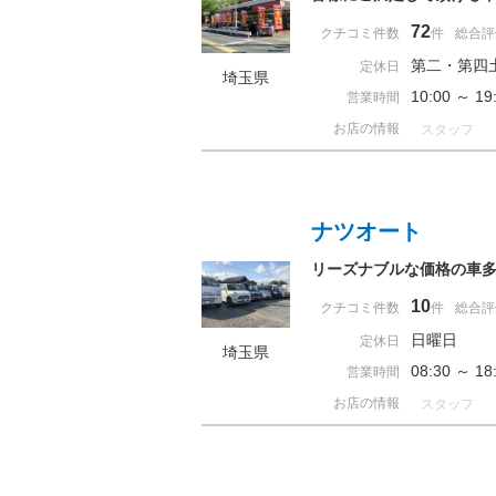
72
クチコミ件数
件
総合評
第二・第四
定休日
埼玉県
10:00 ～ 
営業時間
お店の情報
スタッフ
ナツオート
リーズナブルな価格の車
10
クチコミ件数
件
総合評
日曜日
定休日
埼玉県
08:30 ～
営業時間
お店の情報
スタッフ