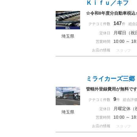
Ｋｉｆｕ／キフ
☆令和8年度分自動車税込
147
クチコミ件数
件
総合
月曜日（祝
定休日
埼玉県
10:00 ～ 
営業時間
お店の情報
スタッフ
ミライカーズ三郷
管轄外登録費用が無料で
9
クチコミ件数
件
総合評
月曜定休（
定休日
埼玉県
10:00 ～
営業時間
お店の情報
スタッフ