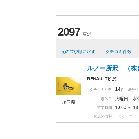
2097
店舗
元の並び順に戻す
クチコミ件数
ルノー所沢 （株
RENAULT所沢
14
クチコミ件数
件
総合評
火曜日 水
定休日
埼玉県
10:00 ～ 
営業時間
お店の情報
スタッフ