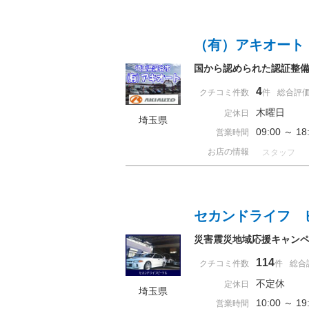
（有）アキオート
国から認められた認証整
4
クチコミ件数
件
総合評
木曜日
定休日
埼玉県
09:00 ～ 
営業時間
お店の情報
スタッフ
セカンドライフ 
災害震災地域応援キャン
114
クチコミ件数
件
総合
不定休
定休日
埼玉県
10:00 ～ 
営業時間