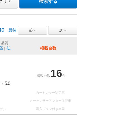
クリア
検索する
40
最後
前へ
次へ
品質
高
低
掲載台数
｜
16
掲載台数
台
5.0
質：
カーセンサー認定車
カーセンサーアフター保証車
ポン
購入プラン付き車両