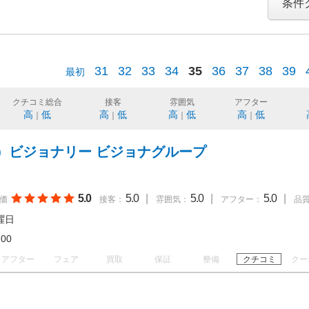
条件
31
32
33
34
35
36
37
38
39
最初
クチコミ総合
接客
雰囲気
アフター
高
低
高
低
高
低
高
低
｜
｜
｜
｜
）ビジョナリー ビジョナグループ
5.0
5.0
|
5.0
|
5.0
|
価
接客：
雰囲気：
アフター：
品
曜日
18:00
アフター
フェア
買取
保証
整備
クチコミ
クー