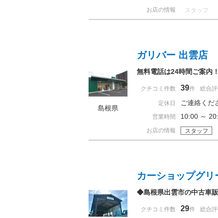
お店の情報
スタッフ
ガリバー 出雲店
無料電話は24時間ご案内
39
クチコミ件数
件
総合評
ご連絡くだ
定休日
島根県
10:00 ～
営業時間
お店の情報
スタッフ
カーショップグリ
◆島根県出雲市の中古車
29
クチコミ件数
件
総合評