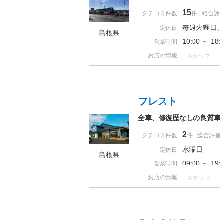
15
クチコミ件数
件
総合評
毎週火曜日
定休日
島根県
10:00 ～ 
営業時間
お店の情報
スタッフ
フレスト
全車、修復歴なしの良質
2
クチコミ件数
件
総合評
水曜日
定休日
島根県
09:00 ～ 
営業時間
お店の情報
スタッフ