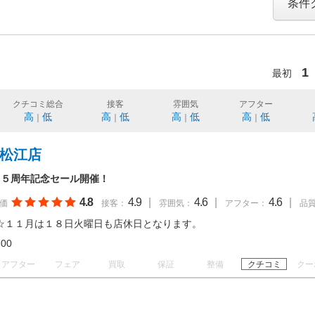
条件
1
最初
クチコミ総合
接客
雰囲気
アフター
高
低
高
低
高
低
高
低
｜
｜
｜
｜
根松江店
１５周年記念セール開催！
4.8
4.9
|
4.6
|
4.6
|
価
接客：
雰囲気：
アフター：
品
☆１１月は１８日火曜日も店休日となります。
19:00
アフター
フェア
買取
保証
整備
クチコミ
クー