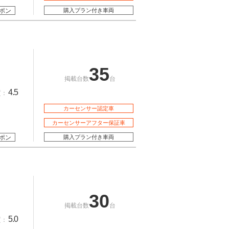
ポン
購入プラン付き車両
35
掲載台数
台
4.5
質：
カーセンサー認定車
カーセンサーアフター保証車
ポン
購入プラン付き車両
30
掲載台数
台
5.0
質：