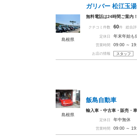
ガリバー 松江玉
無料電話は24時間ご案内
60
クチコミ件数
件
総合評
年末年始も
定休日
島根県
09:00 ～
営業時間
お店の情報
スタッフ
飯島自動車
輸入車・中古車・販売・
島根県
年中無休
定休日
09:00 ～ 1
営業時間