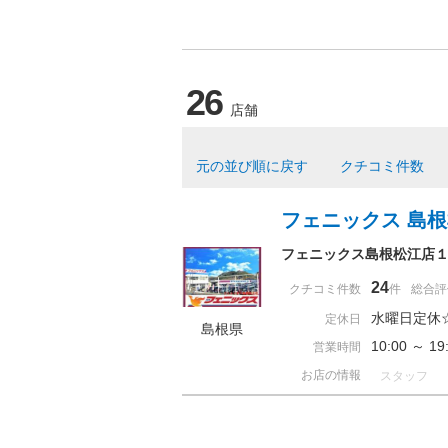
26
店舗
元の並び順に戻す
クチコミ件数
フェニックス 島
フェニックス島根松江店
24
クチコミ件数
件
総合評
水曜日定休
定休日
島根県
10:00 ～ 
営業時間
お店の情報
スタッフ