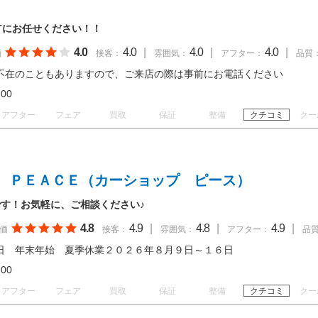
HTにお任せください！！
4.0
4.0
|
4.0
|
4.0
|
価
接客：
雰囲気：
アフター：
品質
不在のこともありますので、ご来店の際は事前にお電話ください
19:00
アフター
フェア
買取
保証
整備
クチコミ
クー
 ＰＥＡＣＥ（カーショップ ピース）
す！お気軽に、ご相談ください♪
4.8
4.9
|
4.8
|
4.9
|
価
接客：
雰囲気：
アフター：
品
日 年末年始 夏季休業２０２６年８月９日～１６日
18:00
アフター
フェア
買取
保証
整備
クチコミ
クー