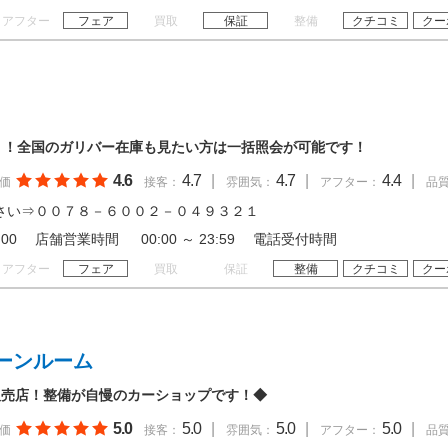
アフター
フェア
買取
保証
整備
クチコミ
クー
！！全国のガリバー在庫も見たい方は一括照会が可能です！
4.6
4.7
|
4.7
|
4.4
|
価
接客：
雰囲気：
アフター：
品
さい⇒００７８－６００２－０４９３２１
 20:00 店舗営業時間 00:00 ～ 23:59 電話受付時間
アフター
フェア
買取
保証
整備
クチコミ
クー
ーンルーム
販売店！整備が自慢のカーショップです！◆
5.0
5.0
|
5.0
|
5.0
|
価
接客：
雰囲気：
アフター：
品