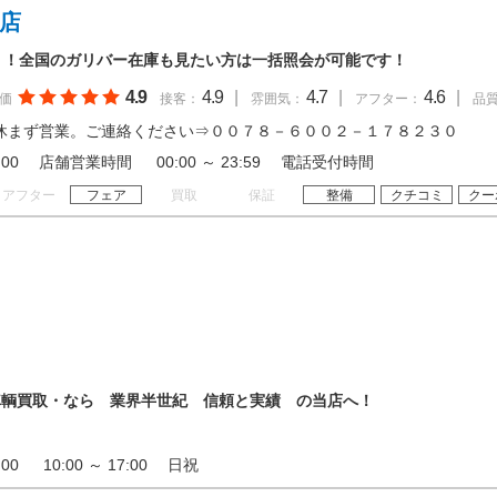
湯店
！！全国のガリバー在庫も見たい方は一括照会が可能です！
4.9
4.9
|
4.7
|
4.6
|
価
接客：
雰囲気：
アフター：
品
休まず営業。ご連絡ください⇒００７８－６００２－１７８２３０
 19:00 店舗営業時間 00:00 ～ 23:59 電話受付時間
アフター
フェア
買取
保証
整備
クチコミ
クー
車輌買取・なら 業界半世紀 信頼と実績 の当店へ！
9:00 10:00 ～ 17:00 日祝