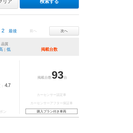
クリア
検索する
2
最後
前へ
次へ
品質
高
低
掲載台数
｜
93
掲載台数
台
4.7
質：
カーセンサー認定車
カーセンサーアフター保証車
ポン
購入プラン付き車両