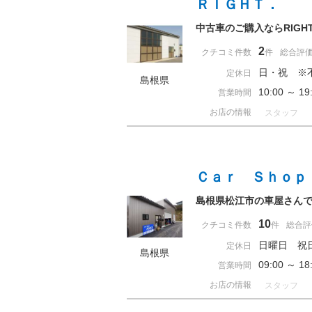
ＲＩＧＨＴ．
中古車のご購入ならRIG
2
クチコミ件数
件
総合評
日・祝 ※
定休日
島根県
10:00 ～ 
営業時間
お店の情報
スタッフ
Ｃａｒ Ｓｈｏｐ
島根県松江市の車屋さんで
10
クチコミ件数
件
総合評
日曜日 祝
定休日
島根県
09:00 ～ 
営業時間
お店の情報
スタッフ