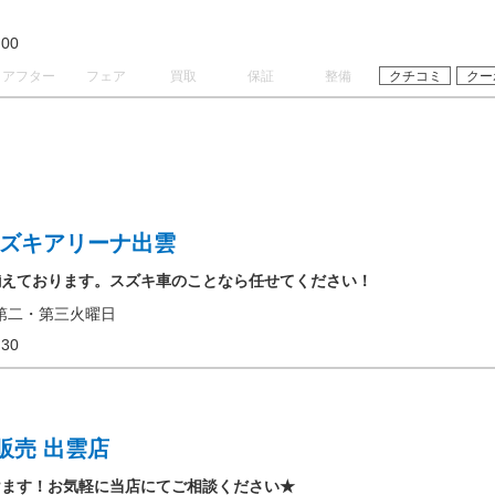
19:00
アフター
フェア
買取
保証
整備
クチコミ
クー
スズキアリーナ出雲
揃えております。スズキ車のことなら任せてください！
第二・第三火曜日
18:30
販売 出雲店
けます！お気軽に当店にてご相談ください★