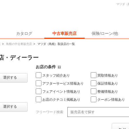
マツダ（
カタログ
中古車販売店
保険/ローン/他
店
>
島根の中古車販売店
>
マツダ（島根）取扱店の一覧
店・ディーラー
お店の条件
スタッフ紹介あり
買取情報あり
選択する
アフターサービス情報あり
保証情報あり
フェアイベント情報あり
整備情報あり
お店のクチコミ掲載あり
クーポン情報あり
選択する
フリーワード検索