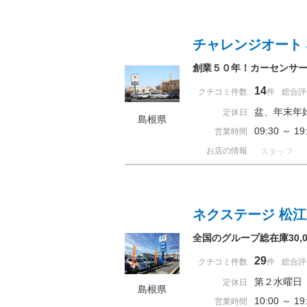
チャレンジオート
創業５０年！カーセンサー
14
クチコミ件数
件
総合評
盆、年末年
定休日
島根県
09:30 ～ 
営業時間
お店の情報
スタッフ
ネクステージ 松
全国のグループ総在庫30
29
クチコミ件数
件
総合評
第２水曜日
定休日
島根県
10:00 ～ 
営業時間