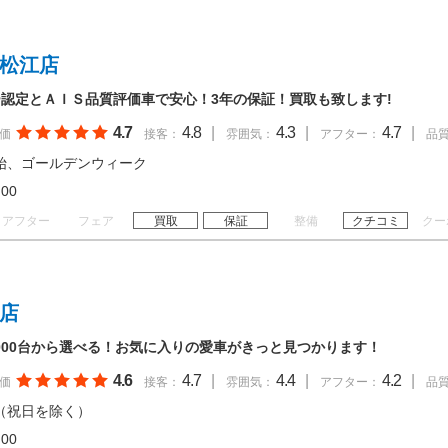
 松江店
認定とＡＩＳ品質評価車で安心！3年の保証！買取も致します!
4.7
4.8
|
4.3
|
4.7
|
価
接客：
雰囲気：
アフター：
品
始、ゴールデンウィーク
19:00
アフター
フェア
買取
保証
整備
クチコミ
クー
江店
,000台から選べる！お気に入りの愛車がきっと見つかります！
4.6
4.7
|
4.4
|
4.2
|
価
接客：
雰囲気：
アフター：
品
（祝日を除く）
19:00