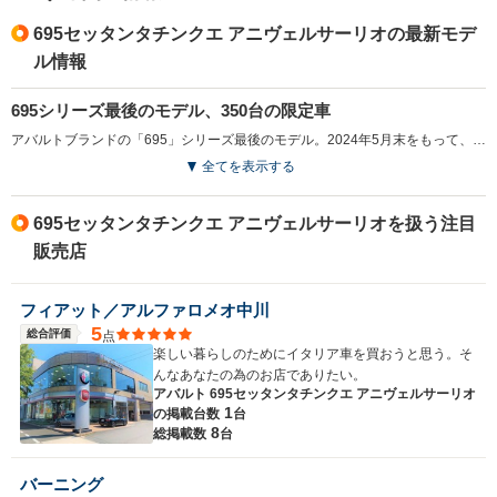
695セッタンタチンクエ アニヴェルサーリオの最新モデ
ル情報
695シリーズ最後のモデル、350台の限定車
アバルトブランドの「695」シリーズ最後のモデル。2024年5月末をもって、日本向け生産が終了になったことで設定された。車名のセッタンタチンクエとは、「75」のことであり、アバルトブランド設立から75年の歴史に敬意を表したもの。同車の排気量にちなんで、世界限定1368台の生産（うち350台は日本向け）となる。「アバルト695コンペティツィオーネ」のパワートレインをベースに、ブラックのエクステリアおよびゴールドアクセントを加えたMT専用モデルで、大径フローティングディスクブレーキが装備され、ブレーキ性能が向上。ヘッドレスト一体型サベルト製専用スポーツシート、ゴールドの17インチ14スポークアルミ、専用エンブレムなどの特別装備が施された。（2024.7）
全てを表示する
695セッタンタチンクエ アニヴェルサーリオを扱う注目
販売店
フィアット／アルファロメオ中川
5
総合評価
点
楽しい暮らしのためにイタリア車を買おうと思う。そ
んなあなたの為のお店でありたい。
アバルト 695セッタンタチンクエ アニヴェルサーリオ
1
の
掲載台数
台
8
総掲載数
台
バーニング