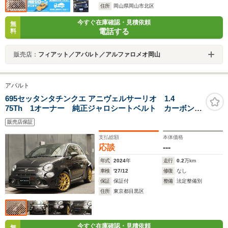
住所
岡山県岡山市北区
今すぐ在庫確認・見積依頼
無
電話する
料
販売店：
フィアット／アバルト／アルファロメオ岡山
アバルト
695セッタンタチンクエ アニヴェルサーリオ 1.4
75Th 1オーナー 純正ジャロシートベルト カーボンイ
ンテリア カーボンステアリング 可変バルブマフラー
販売店保証
リモコン付き
支払総額
本体価格
応談
---
年式
2024
年
走行
0.2
万km
車検
'27/12
修復
なし
保証
保証付
整備
法定整備別
住所
東京都目黒区
今すぐ在庫確認・見積依頼
無