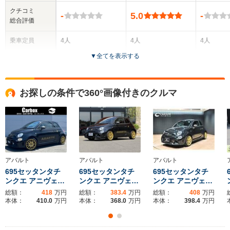
クチコミ
-
5.0
-
総合評価
乗車定員
4人
4人
4人
▼
全てを表示する
ドア数
3ドア
3ドア
3ドア
全高
全高
全
お探しの条件で360°画像付きのクルマ
1.52m
-m
1.
全幅
全幅
全
サイズ
1.64m
-m
1.
全長
全長
(全長x全幅x全高)
3.66m
-m
3.
アバルト
アバルト
アバルト
695セッタンタチ
695セッタンタチ
695セッタンタチ
ンクエ アニヴェ…
ンクエ アニヴェ…
ンクエ アニヴェ…
総額：
418
万円
総額：
383.4
万円
総額：
408
万円
ホイールベース
ホイールベース
ホイー
本体：
410.0
万円
本体：
368.0
万円
本体：
398.4
万円
-m
-m