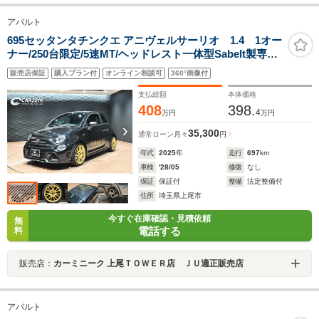
アバルト
695セッタンタチンクエ アニヴェルサーリオ 1.4 1オー
ナー/250台限定/5速MT/ヘッドレスト一体型Sabelt製専用
スポーツシート/レコードモンツァエキゾースト/Beats製
販売店保証
購入プラン付
オンライン相談可
360°画像付
プレミアムサウンドシステム/専用17インチAW/ゴールド
サイドストライプ/コーナーセンサー/Car Play
支払総額
本体価格
408
398.
4
万円
万円
35,300
通常ローン
月々
円
年式
2025
年
走行
697
km
車検
'28/05
修復
なし
保証
保証付
整備
法定整備付
住所
埼玉県上尾市
今すぐ在庫確認・見積依頼
無
電話する
料
販売店：
カーミニーク 上尾ＴＯＷＥＲ店 ＪＵ適正販売店
アバルト