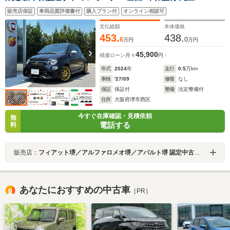
ラレコ前後 ETC bremboキャリパー Sabeltシート beats
販売店保証
車両品質評価書付
購入プラン付
オンライン相談可
オーディオ ゴールドデカール 17inAW CarPlay/Android
Auto Bluetooth 記録簿付 スペア―有
支払総額
本体価格
453.
438.
6
0
万円
万円
45,900
残価ローン
月々
円
年式
2024
年
走行
0.5
万km
車検
'27/09
修復
なし
保証
保証付
整備
法定整備付
住所
大阪府堺市西区
今すぐ在庫確認・見積依頼
無
電話する
料
販売店：
フィアット堺／アルファロメオ堺／アバルト堺 認定中古車オートエキスパートセンター
あなたにおすすめの中古車
［PR］