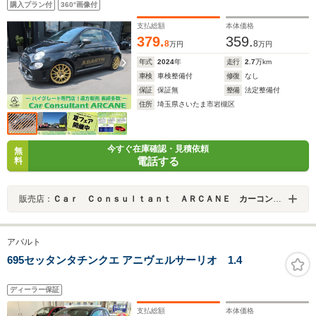
購入プラン付
360°画像付
純正17AW/専用可変マフラー/専用ハーフレザースポーツ
シート/キセノンライト/LEDライナー/フォグ)
支払総額
本体価格
379.
359.
8
8
万円
万円
年式
2024
年
走行
2.7
万km
車検
車検整備付
修復
なし
保証
保証無
整備
法定整備付
住所
埼玉県さいたま市岩槻区
今すぐ在庫確認・見積依頼
無
電話する
料
販売店：
Ｃａｒ Ｃｏｎｓｕｌｔａｎｔ ＡＲＣＡＮＥ カーコンサルタントアーケイン
アバルト
695セッタンタチンクエ アニヴェルサーリオ 1.4
ディーラー保証
支払総額
本体価格