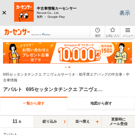
中古車情報カーセンサー
表示
Recruit Co., Ltd.
無料 － Google Play
履歴
お気に入り
メニュー
695セッタンタチンクエ アニヴェルサーリオ・助手席エアバッグの中古車・中
古車情報
アバルト 695セッタンタチンクエ アニヴェルサーリオ エアバッグ(助手席)
一覧から探す
地図から探す
更新時に
11
絞り込み
並べ替え
台
メール受信
アバルト