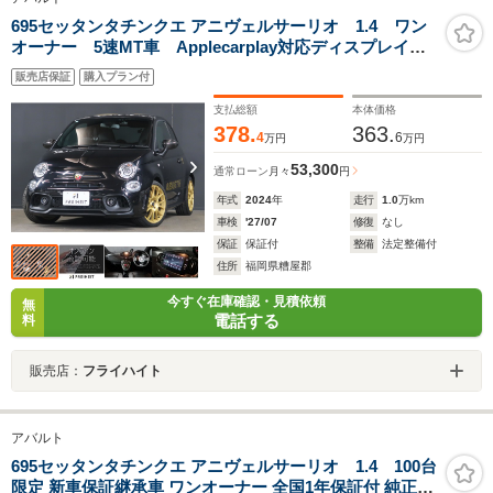
695セッタンタチンクエ アニヴェルサーリオ 1.4 ワン
オーナー 5速MT車 Applecarplay対応ディスプレイオ
ーディオ バックカメラ 前後ドライブレコーダー
販売店保証
購入プラン付
ETC Bluetooth接続対応&USB接続ポート フロント&
リアフォグランプ
支払総額
本体価格
378.
363.
4
6
万円
万円
53,300
通常ローン
月々
円
年式
2024
年
走行
1.0
万km
車検
'27/07
修復
なし
保証
保証付
整備
法定整備付
住所
福岡県糟屋郡
今すぐ在庫確認・見積依頼
無
電話する
料
販売店：
フライハイト
アバルト
695セッタンタチンクエ アニヴェルサーリオ 1.4 100台
限定 新車保証継承車 ワンオーナー 全国1年保証付 純正ド