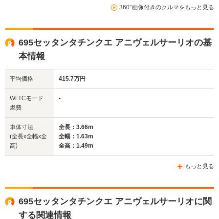
360°画像付きのクルマをもっと見る
14.2km/L
14.2km/L
WLTCモード
└市街地:9.9km/L
└市街地:9.
-
燃費
└郊外:15.2km/L
└郊外:15.
└高速道路:16.6km/L
└高速道路:1
695セッタンタチンクエ アニヴェルサーリオの基
本情報
排気量
1368cc
1368cc
1368cc
平均価格
415.7万円
駆動方式
FF
FF
FF
WLTCモード
-
燃費
車体寸法
全長：3.66m
(全長x全幅x全
全幅：1.63m
高)
全高：1.49m
もっと見る
695セッタンタチンクエ アニヴェルサーリオに関
する関連情報