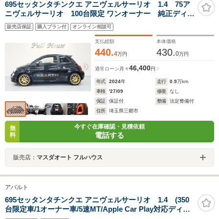
695セッタンタチンクエ アニヴェルサーリオ 1.4 75ア
ニヴェルサーリオ 100台限定 ワンオーナー 純正ディス
プレイオーディオ カープレイ BEATサウンド レコー
販売店保証
購入プラン付
オンライン相談可
ドモンツァマフラー ETC2.0 ドラレコ前後 バックソ
ナー ブレンボ
支払総額
本体価格
440.
430.
4
0
万円
万円
46,400
通常ローン
月々
円
年式
2024
年
走行
0.9
万km
車検
'27/09
修復
なし
保証
保証付
整備
法定整備付
住所
埼玉県三郷市
今すぐ在庫確認・見積依頼
無
電話する
料
販売店：
マスダオート フルハウス
アバルト
695セッタンタチンクエ アニヴェルサーリオ 1.4 (350
台限定車/1オーナー車/5速MT/Apple Car Play対応ディス
プレイオーディオ/USB/Bトゥース/Bカメラ/純正エアロ/