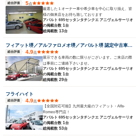
5
総合評価
点
厳選した１オーナー車や希少車を中心に取り揃え、皆
様の御来店をお待ち致しております
アバルト 695セッタンタチンクエ アニヴェルサーリオ
1
の
掲載台数
台
13
総掲載数
台
フィアット堺／アルファロメオ堺／アバルト堺 認定中古車オートエキスパートセンター
4.9
総合評価
点
展示できる車両の数に限りがございます。ご来店の際
は事前にご連絡下さいませ。
アバルト 695セッタンタチンクエ アニヴェルサーリオ
1
の
掲載台数
台
29
総掲載数
台
フライハイト
4.9
総合評価
点
【全国対応可能】九州最大級のフィアット・Alfa-
Romeo専門店！
アバルト 695セッタンタチンクエ アニヴェルサーリオ
1
の
掲載台数
台
53
総掲載数
台