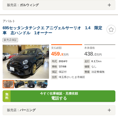
販売店：
ガルウィング
アバルト
695セッタンタチンクエ アニヴェルサーリオ 1.4 限定
車 左ハンドル 1オーナー
販売店保証
支払総額
本体価格
459.
438.
9
0
万円
万円
年式
2024
年
走行
0.1
万km
車検
'27/08
修復
なし
保証
保証付
整備
法定整備無
住所
埼玉県さいたま市南区
今すぐ在庫確認・見積依頼
無
電話する
料
販売店：
バーニング