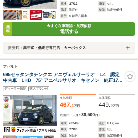
車検
'27/12
修復
なし
保証
保証付
整備
法定整備付
住所
京都府八幡市
今すぐ在庫確認・見積依頼
無
電話する
料
販売店：
高年式・低走行専門店 カーボックス
アバルト
695セッタンタチンクエ アニヴェルサーリオ 1.4 認定
中古車 LHD 75° アニベルサリオ キセノン 純正17イ
ンチAW ブレンボキャリパー ハーフレザー 5速MT
ディーラー保証
購入プラン付
Sabelt 製75°Anniversario 専用スポーツシート スコーピ
オンルーフデカール レコモンマフラー
支払総額
本体価格
467.
449.
1
9
万円
万円
36,500
残価ローン
月々
円
年式
2024
年
走行
0.1
万km
車検
'27/09
修復
なし
保証
保証付
整備
法定整備付