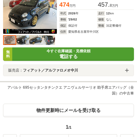
474
457.
8
万円
万円
年式
2026
年
走行
12
km
車検
'29/02
修復
なし
保証
保証付
整備
法定整備付
住所
愛知県名古屋市中川区
今すぐ在庫確認・見積依頼
無
電話する
料
販売店：
フィアット／アルファロメオ中川
アバルト 695セッタンタチンクエ アニヴェルサーリオ 助手席エアバッグ（全
国）の中古車
物件更新時にメールを受け取る
1
/1