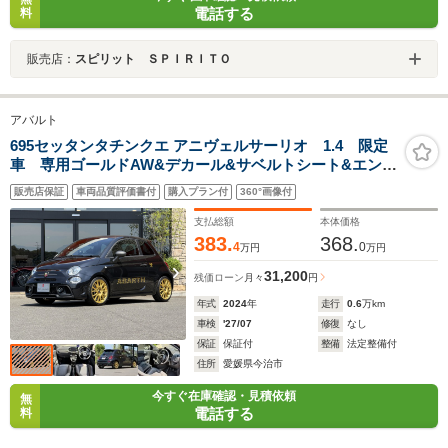
電話する
料
販売店：
スピリット ＳＰＩＲＩＴＯ
アバルト
695セッタンタチンクエ アニヴェルサーリオ 1.4 限定
車 専用ゴールドAW&デカール&サベルトシート&エンブ
レム LaBuonoシートレール純正有 レコードモンツァ
販売店保証
車両品質評価書付
購入プラン付
360°画像付
ドラレコ・リアカメラ兼用デジタルインナーミラー OP
フューエルキャップ AppleCarPlay Beats
支払総額
本体価格
383.
368.
4
0
万円
万円
31,200
残価ローン
月々
円
年式
2024
年
走行
0.6
万km
車検
'27/07
修復
なし
保証
保証付
整備
法定整備付
住所
愛媛県今治市
今すぐ在庫確認・見積依頼
無
電話する
料