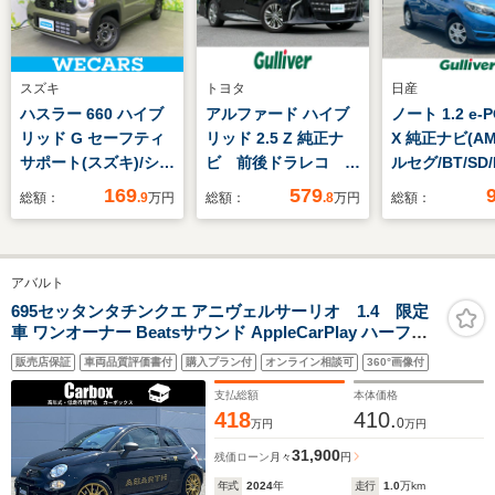
スズキ
トヨタ
日産
ハスラー 660 ハイブ
アルファード ハイブ
ノート 1.2 e-
リッド G セーフティ
リッド 2.5 Z 純正ナ
X 純正ナビ(AM
サポート(スズキ)/シー
ビ 前後ドラレコ パ
ルセグ/BT/SD/D
トヒーター 前席/ヘッ
ノラミックモニター
全方位カメラ/
169
579
総額：
.9
万円
総額：
.8
万円
総額：
ドランプ LED/EBD付
ルームライト シート
ジェンシーブ
ABS/横滑り防止装置/
ベンチレーション ブ
キ/ETC/コー
アイドリングストッ
ラインドスポットモニ
サー/デジタル
アバルト
プ/エアバッグ 運転席/
ター アダプティブク
ーミラー/レー
エアバッグ 助手席/エ
ルーズコントロール
プアシスト/プ
695セッタンタチンクエ アニヴェルサーリオ 1.4 限定
車 ワンオーナー Beatsサウンド AppleCarPlay ハーフレ
アバッグ サイド
オートハイライト
スタート/電格
ザーシート Bluetooth コーナーセンサー オートライト デ
100V充電 両側パワ
販売店保証
車両品質評価書付
購入プラン付
オンライン相談可
360°画像付
ィスプレイ USB ステアリングリモコン オートエアコン
ースライド
ドラレコ ETC アルミ17インチ 禁煙車
支払総額
本体価格
418
410.
0
万円
万円
31,900
残価ローン
月々
円
年式
2024
年
走行
1.0
万km