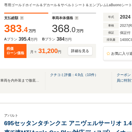
レコードモンツァ ドラレコ・リアカメラ兼用
OPフューエルキャップ AppleCarPlay Beats
2024
年式
支払総額
車両本体価格
383
368
2027(
車検
.4
.0
万円
万円
保証付
保証
395.4
384
A
プラン
B
プラン
万円
万円
1400C
排気量
残価
31,200
詳細を見る
月々
円
ローン価格
お気に入り
クチコミ評価：
4.9
点（
10
件）
クーポン
保証・法定整備・ＡＩＳ評価付車両を内外装まで徹底整備し自信を持ってお届けします
員に特別
アバルト
695セッタンタチンクエ アニヴェルサーリオ 1.4 