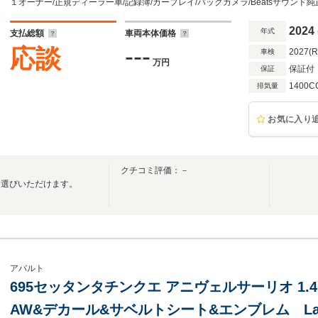
ブマフラーリモコン付き
2024
年式
支払総額
車両本体価格
---
応談
2027(
車検
万円
保証付
保証
1400C
排気量
お気に入り
クチコミ評価：－
お選びいただけます。
アバルト
695セッタンタチンクエ アニヴェルサーリオ 1.
AW&デカール&サベルトシート&エンブレム La