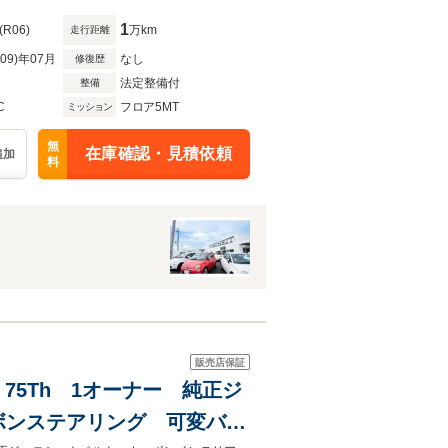
1
(R06)
万km
走行距離
R09)年07月
なし
修復歴
法定整備付
整備
C
フロア5MT
ミッション
無
在庫確認・見積依頼
追加
料
販売店保証
 75Th 1オーナー 純正ジ
ボンステアリング 可変バル