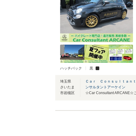
ハッチバック
黒
埼玉県
Ｃａｒ Ｃｏｎｓｕｌｔａｎ
さいたま
ンサルタントアーケイン
市岩槻区