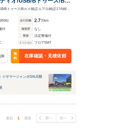
オーディオ/USB/Bトゥース/Bカ
/専用ハーフレザースポーツシ
350台限定車/1オーナー車/5速MT/Apple Car Play対応ディスプレイオーディオ/USB/Bトゥース/Bカメ/純正エアロ/純正17AW/可変マフラー/ハーフレザースポーツシート/キセノン/LEDライナー
2.7
(R06)
万km
走行距離
備付
なし
修復歴
法定整備付
整備
C
フロア5MT
ミッション
無
在庫確認・見積依頼
追加
料
：☆サマージャンボSALE開
報
1
前へ
次へ
最初
最後