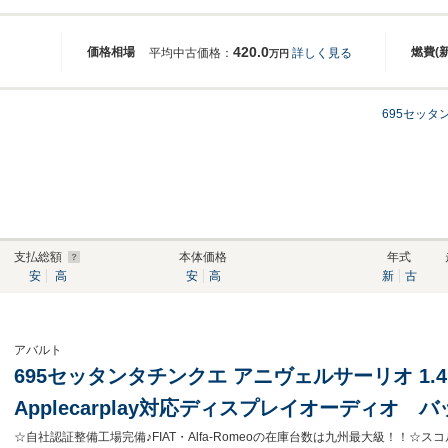
420.0
価格相場
燃費(
平均中古価格：
詳しく見る
万円
695セッタ
支払総額
本体価格
年式
安
高
安
高
新
古
アバルト
695セッタンタチンクエ アニヴェルサーリオ 1
Applecarplay対応ディスプレイオーディオ
レコーダー ETC Bluetooth接続対応&US