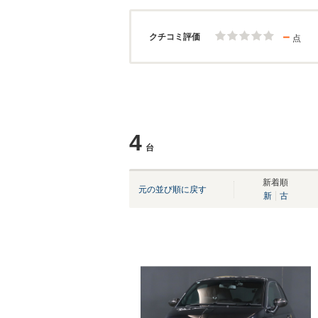
－
クチコミ評価
点
4
台
新着順
元の並び順に戻す
新
古