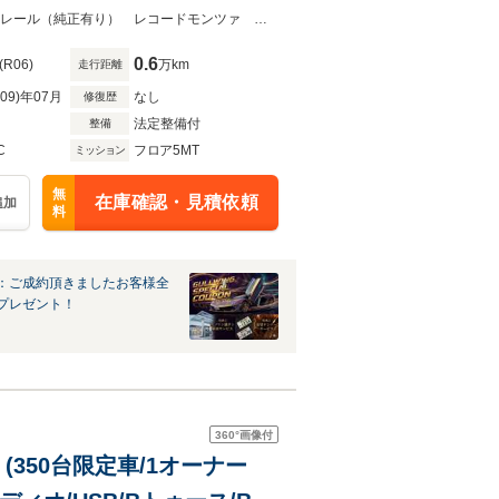
デジタルインナーミラー
専用ゴールドホイール＆デカール＆サベルトシート＆エンブレムLaBuonoシートレール（純正有り） レコードモンツァ デジタルインナーミラー AppleCarPlay
0.6
(R06)
万km
走行距離
R09)年07月
なし
修復歴
法定整備付
整備
C
フロア5MT
ミッション
無
在庫確認・見積依頼
追加
料
：ご成約頂きましたお客様全
プレゼント！
360°
画像付
(350台限定車/1オーナー