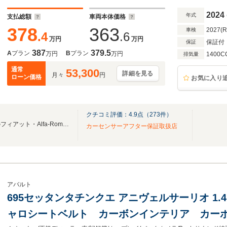
ォグランプ
2024
年式
支払総額
車両本体価格
378
363
2027(
車検
.4
.6
万円
万円
保証付
保証
387
379.5
A
プラン
B
プラン
万円
万円
1400C
排気量
通常
53,300
詳細を見る
月々
円
ローン価格
お気に入り
クチコミ評価：
4.9
点（
273
件）
【全国対応可能】九州最大級のフィアット・Alfa-Romeo専門店！
カーセンサーアフター保証取扱店
アバルト
695セッタンタチンクエ アニヴェルサーリオ 1.4
ャロシートベルト カーボンインテリア カー