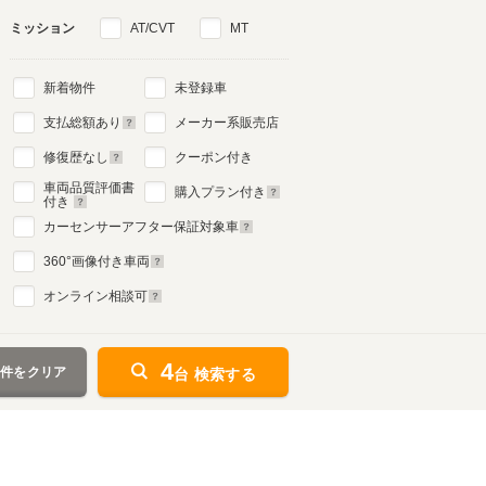
ミッション
AT/CVT
MT
新着物件
未登録車
支払総額あり
メーカー系販売店
修復歴なし
クーポン付き
車両品質評価書
購入プラン付き
付き
カーセンサーアフター保証対象車
360
°画像付き車両
オンライン相談可
4
条件をクリア
台 検索する