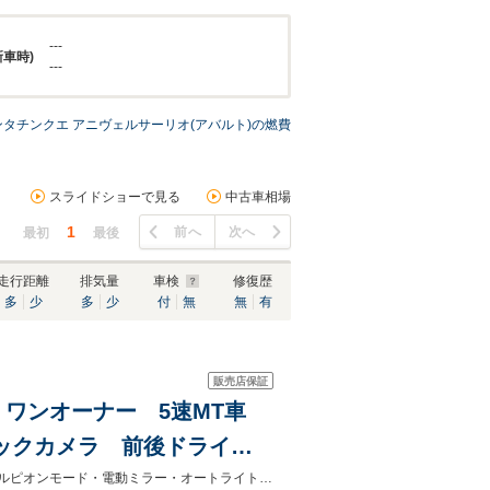
---
新車時)
---
ンタチンクエ アニヴェルサーリオ(アバルト)の燃費
スライドショーで見る
中古車相場
1
前へ
次へ
最初
最後
走行距離
排気量
車検
修復歴
多
少
多
少
付
無
無
有
販売店保証
.4 ワンオーナー 5速MT車
 バックカメラ 前後ドライブ
B接続ポート フロント&リアフ
☆自社認証整備工場完備♪FIAT・Alfa-Romeoの在庫台数は九州最大級！！☆スコルピオンモード・電動ミラー・オートライト・純正１７インチＡＷ・禁煙車・１年保証付き・キーレス