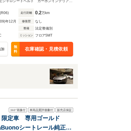
１オーナー/正規ディーラー車/記録簿/カープレイ/バックカメラ/Beatsサウンド純正ジャロシートベルト カーボンインテリア カーボンステアリング 可変バルブマフラーリモコン付き
0.2
(R06)
万km
走行距離
R09)年12月
なし
修復歴
法定整備別
整備
C
フロア5MT
ミッション
無
在庫確認・見積依頼
追加
料
360°
画像付
車両品質評価書付
販売店保証
4 限定車 専用ゴールド
Buonoシートレール純正有