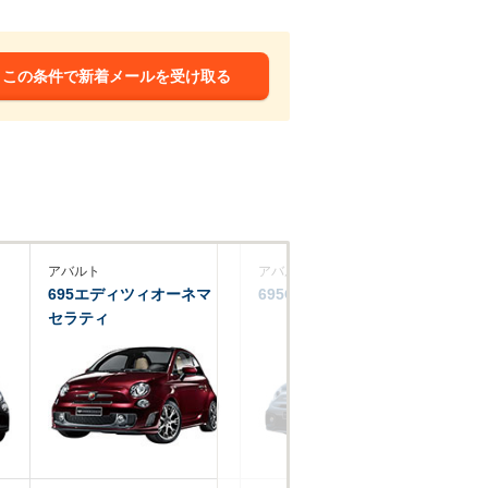
この条件で新着メールを受け取る
アバルト
アバルト
ア
695エディツィオーネマ
695Cリヴァーレ
69
セラティ