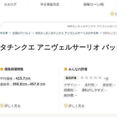
カタログ
中古車販売店
保険/ローン/他
695セッタンタチンクエ アニヴェルサ
中古車
全国のアバルト
695セッタンタチンクエ アニヴェルサーリオの中古車
695セッ
タンタチンクエ アニヴェルサーリオ バ
価格相場情報
みんなの評価
-
415.7
総合評価
平均価格：
点
万円
359.8
457.8
価格帯：
万円～
万円
デザイン:
-
走行性:
-
居住性:
-
積載性:
-
運転のしやすさ:
-
維持費:
-
詳しく見る
詳しく見る