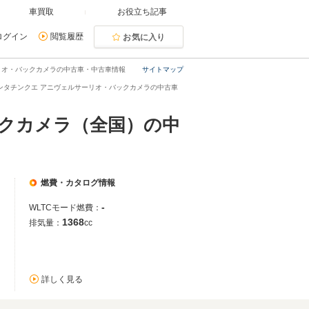
車買取
お役立ち記事
ログイン
閲覧履歴
お気に入り
ーリオ・バックカメラの中古車・中古車情報
サイトマップ
タンタチンクエ アニヴェルサーリオ・バックカメラの中古車
ックカメラ（全国）の中
燃費・カタログ情報
-
WLTCモード燃費：
1368
排気量：
cc
詳しく見る