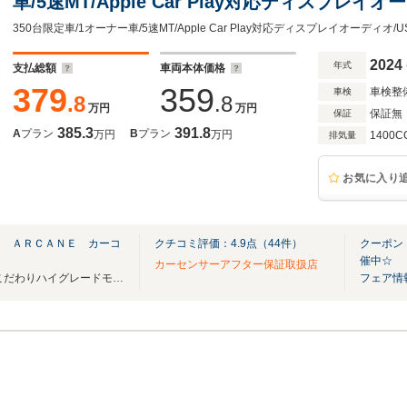
車/5速MT/Apple Car Play対応ディスプレイ
メラ/純正エアロ/純正17AW/専用可変マフラー
ート/キセノンライト/LEDライナー/フォグ)
2024
年式
支払総額
車両本体価格
379
359
車検整
車検
.8
.8
万円
万円
保証無
保証
385.3
391.8
A
プラン
B
プラン
万円
万円
1400C
排気量
お気に入り
ｔ ＡＲＣＡＮＥ カーコ
クチコミ評価：
4.9
点（
44
件）
クーポン
催中☆
カーセンサーアフター保証取扱店
☆Car Consultant ARCANE☆こだわりハイグレードモデルを多数展示中☆
フェア情