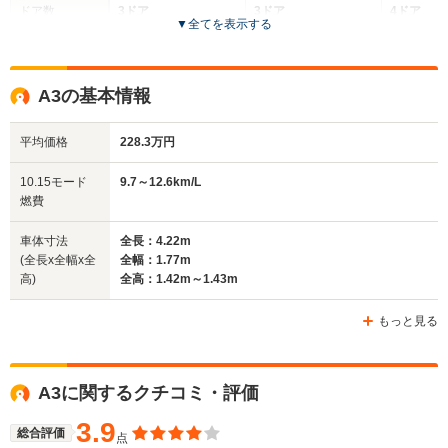
ドア数
3ドア
3ドア
4ドア
▼
全てを表示する
全高
全高
全高
1.43m～1.44m
1.4m
1.37m
A3の基本情報
平均価格
228.3万円
全幅
全幅
全
サイズ
1.74m
1.77m
1
全長
全長
10.15モード
9.7～12.6km/L
(全長x全幅x全高)
3.97m～3.99m
4.15m
4
燃費
車体寸法
全長：4.22m
(全長x全幅x全
全幅：1.77m
ホイールベース
ホイールベース
ホイー
高)
全高：1.42m～1.43m
-m
-m
もっと見る
WLTCモード
A3に関するクチコミ・評価
-
-
-
燃費
3.9
総合評価
点