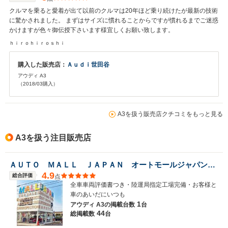
クルマを乗ると愛着が出て以前のクルマは20年ほど乗り続けたが最新の技術
に驚かされました。 まずはサイズに慣れることからですが慣れるまでご迷惑
かけますが色々御伝授下さいます様宜しくお願い致します。
ｈｉｒｏｈｉｒｏｓｈｉ
購入した販売店：
Ａｕｄｉ世田谷
アウディ A3
（2018/03購入）
A3を扱う販売店クチコミをもっと見る
A3を扱う注目販売店
ＡＵＴＯ ＭＡＬＬ ＪＡＰＡＮ オートモールジャパン株式会社
4.9
総合評価
点
全車車両評価書つき・陸運局指定工場完備・お客様と
車のあいだにいつも
1
アウディ A3の
掲載台数
台
44
総掲載数
台