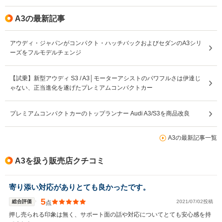
A3の最新記事
アウディ・ジャパンがコンパクト・ハッチバックおよびセダンのA3シリ
ーズをフルモデルチェンジ
【試乗】新型アウディ S3 / A3│モーターアシストのパワフルさは伊達じ
ゃない、正当進化を遂げたプレミアムコンパクトカー
プレミアムコンパクトカーのトップランナー Audi A3/S3を商品改良
A3の最新記事一覧
A3を扱う販売店クチコミ
寄り添い対応がありとても良かったです。
5
総合評価
2021/07/02投稿
点
押し売られる印象は無く、サポート面の話や対応についてとても安心感を持