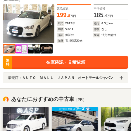
アフォグ ダウンサス マニュアルモード付 スペアス
マートキー
支払総額
本体価格
199.
185.
8
4
万円
万円
年式
2019
年
走行
6.3
万km
車検
'26/11
修復
なし
保証
保証付
整備
法定整備付
住所
香川県高松市
無
在庫確認・見積依頼
料
販売店：
ＡＵＴＯ ＭＡＬＬ ＪＡＰＡＮ オートモールジャパン株式会社
あなたにおすすめの中古車
［PR］