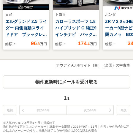
日産
トヨタ
ホンダ
エルグランド 2.5 ライ
カローラスポーツ 1.8
ZR-V 2.0 e:H
ダー 両側自動スライ
ハイブリッド G 純正9
ーカー9型ナビ
ドドア ブラックレザ
インチナビ バックカ
囲カメラ BO
ーシート BADXロク
メラ ETC2.0 ドラ
ンド ホンダ
96
174
3
総額：
.8
万円
総額：
.4
万円
総額：
サーニ20インチAW
レコ 純正16インチ
グ BSM 
ローダウン 純正メー
アルミホイール ブラ
電動リアゲー
カーナビ 地デジフル
インドスポットモニタ
シート シー
アウディ A3 ホワイト［白］（全国）の中古車
セグ バックカメラ
ー LEDヘッドライ
ー シートヒ
後席モニター スマー
ト オートエアコン
ステアリング
トキー HIDライト
ステアリングスイッ
ー 純正18イ
物件更新時にメールを受け取る
チ オートクルーズ
AW ETC2.0
電動格納ミラー
1
/1
最初
前の30件
次の30件
最後
※人気のクルマは平均1ヶ月で掲載終了
物件数合計1万台以上のメーカー｜算出データ期間：2024年9月～11月｜内容：物件数合計1万
台以上のメーカーのうち、掲載が終了した物件数が1,000台以上の場合