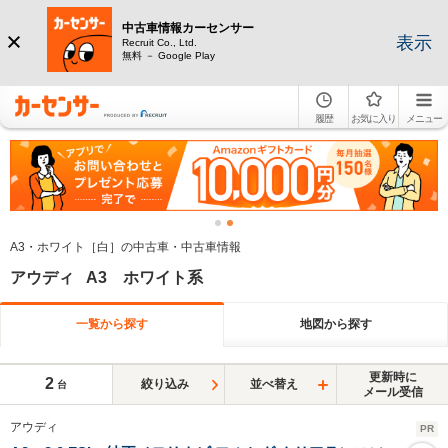
中古車情報カーセンサー
表示
Recruit Co., Ltd.
無料 － Google Play
履歴
お気に入り
メニュー
A3・ホワイト［白］の中古車・中古車情報
アウディ A3 ホワイト系
一覧から探す
地図から探す
更新時に
2
絞り込み
並べ替え
台
メール受信
アウディ
PR