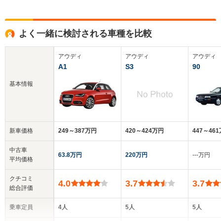
よく一緒に検討される車種を比較
アウディ
アウディ
アウディ
A1
S3
90
基本情報
新車価格
249～387万円
420～424万円
447～46
中古車
63.8万円
220万円
‐‐‐万円
平均価格
クチコミ
4.0
3.7
3.7
総合評価
乗車定員
4人
5人
5人