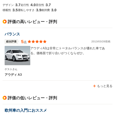
3.7
4.0
3.7
デザイン :
走行性 :
居住性 :
3.5
3.9
3.0
排気量
999～1394cc
1780cc
2309cc
積載性 :
運転しやすさ :
維持費 :
駆動方式
FF
4WD
FF
評価の高いレビュー・評判
バランス
5
総合評価
2013/03/26投稿
点
アウディA3は非常にトータルバランスが優れた車であ
る。価格面で折り合いがつくならぜひ。
ゲストさん
アウディ A3
もっと見る
評価の低いレビュー・評判
欧州車の入門におススメ