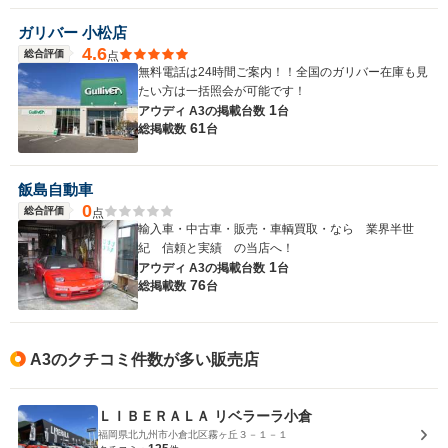
ガリバー 小松店
4.6
総合評価
点
無料電話は24時間ご案内！！全国のガリバー在庫も見
たい方は一括照会が可能です！
1
アウディ A3の
掲載台数
台
61
総掲載数
台
飯島自動車
0
総合評価
点
輸入車・中古車・販売・車輌買取・なら 業界半世
紀 信頼と実績 の当店へ！
1
アウディ A3の
掲載台数
台
76
総掲載数
台
A3のクチコミ件数が多い販売店
ＬＩＢＥＲＡＬＡ リベラーラ小倉
福岡県北九州市小倉北区霧ヶ丘３－１－１