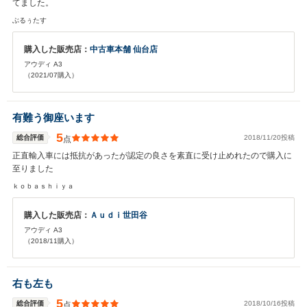
てました。
ぶるぅたす
購入した販売店：
中古車本舗 仙台店
アウディ A3
（2021/07購入）
有難う御座います
5
総合評価
2018/11/20投稿
点
正直輸入車には抵抗があったが認定の良さを素直に受け止めれたので購入に
至りました
ｋｏｂａｓｈｉｙａ
購入した販売店：
Ａｕｄｉ世田谷
アウディ A3
（2018/11購入）
右も左も
5
総合評価
2018/10/16投稿
点