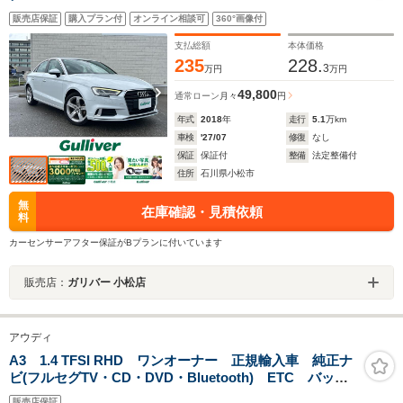
販売店保証
購入プラン付
オンライン相談可
360°画像付
支払総額
本体価格
235
228.
3
万円
万円
49,800
通常ローン
月々
円
年式
2018
年
走行
5.1
万km
車検
'27/07
修復
なし
保証
保証付
整備
法定整備付
住所
石川県小松市
無
在庫確認・見積依頼
料
カーセンサーアフター保証がBプランに付いています
販売店：
ガリバー 小松店
アウディ
A3 1.4 TFSI RHD ワンオーナー 正規輸入車 純正ナ
ビ(フルセグTV・CD・DVD・Bluetooth) ETC バック
カメラ ドライブレコーダー アウディプレセンス リ
販売店保証