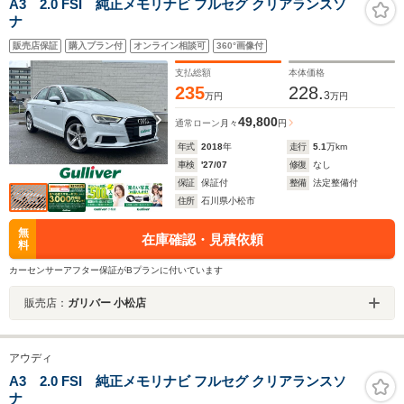
A3 2.0 FSI 純正メモリナビ フルセグ クリアランスソ
ナ
販売店保証
購入プラン付
オンライン相談可
360°画像付
支払総額
本体価格
235
228.
3
万円
万円
49,800
通常ローン
月々
円
年式
2018
年
走行
5.1
万km
車検
'27/07
修復
なし
保証
保証付
整備
法定整備付
住所
石川県小松市
無
在庫確認・見積依頼
料
カーセンサーアフター保証がBプランに付いています
販売店：
ガリバー 小松店
アウディ
A3 2.0 FSI 純正メモリナビ フルセグ クリアランスソ
ナ