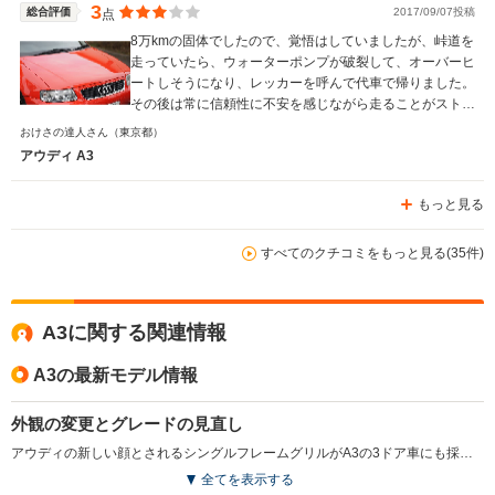
3
総合評価
2017/09/07投稿
点
8万kmの固体でしたので、覚悟はしていましたが、峠道を
走っていたら、ウォーターポンプが破裂して、オーバーヒ
ートしそうになり、レッカーを呼んで代車で帰りました。
その後は常に信頼性に不安を感じながら走ることがストレ
スとなり、乗換えを決意しました。 きちんと整備した上
おけさの達人さん
（東京都）
で乗れば、もっと長く乗れると思いますし、欧州車の入門
アウディ A3
には、敷居も低く、使いやすい車だったと思います。
もっと見る
すべてのクチコミをもっと見る(35件)
A3に関する関連情報
A3の最新モデル情報
外観の変更とグレードの見直し
アウディの新しい顔とされるシングルフレームグリルがA3の3ドア車にも採用された。同時に一部の装備を変更するとともに、2L車と3.2L車をそれぞれ1グレードずつのバリエーションに絞られた。(2005.7)
全てを表示する