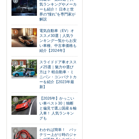
2
気ランキングやメーカ
ーも紹介！ 日本と世
界の“憧れ”を専門家が
解説
電気自動車（EV）オ
3
ススメ30選｜人気ラ
ンキング一覧からお安
い車種、中古車価格も
紹介【2024年】
スライドドア車オスス
4
メ25選｜魅力や選び
方は？ 軽自動車・ミ
ニバン・コンパクトカ
ーを紹介【2023年最
新】
【2026年】かっこい
5
い車ベスト30｜独断
と偏見で選ぶ国産＆輸
入車！ 人気ランキン
グも
わかれば簡単！ バッ
6
テリー上がり時のジャ