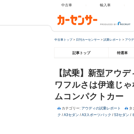
中古車
輸入車
中古車トップ
>
日刊カーセンサー
>
試乗レポート
>
アウデ
記事トップ
特選車
【試乗】新型アウディ 
ワフルさは伊達じゃ
ムコンパクトカー
カテゴリー:
アウディの試乗レポート
タ
ク
/
A3セダン
/
A3スポーツバック
/
S3セダン
/