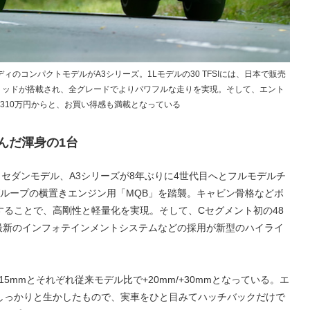
のコンパクトモデルがA3シリーズ。1Lモデルの30 TFSIには、日本で販売
リッドが搭載され、全グレードでよりパワフルな走りを実現。そして、エント
価格310万円からと、お買い得感も満載となっている
んだ渾身の1台
セダンモデル、A3シリーズが8年ぶりに4世代目へとフルモデルチ
ループの横置きエンジン用「MQB」を踏襲。キャビン骨格などボ
することで、高剛性と軽量化を実現。そして、Cセグメント初の48
最新のインフォテインメントシステムなどの採用が新型のハイライ
815mmとそれぞれ従来モデル比で+20mm/+30mmとなっている。エ
しっかりと生かしたもので、実車をひと目みてハッチバックだけで