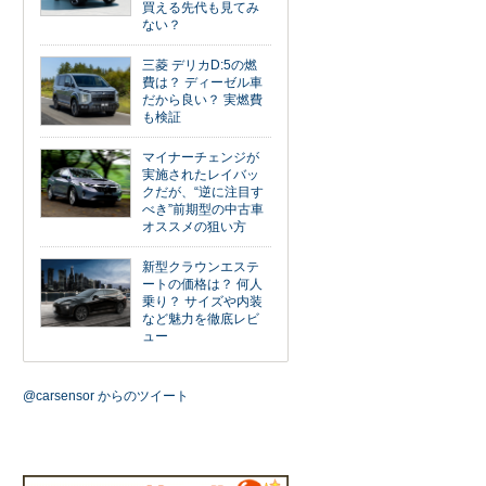
買える先代も見てみ
ない？
三菱 デリカD:5の燃
費は？ ディーゼル車
だから良い？ 実燃費
も検証
マイナーチェンジが
実施されたレイバッ
クだが、“逆に注目す
べき”前期型の中古車
オススメの狙い方
新型クラウンエステ
ートの価格は？ 何人
乗り？ サイズや内装
など魅力を徹底レビ
ュー
@carsensor からのツイート