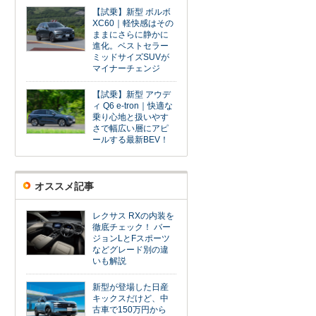
【試乗】新型 ボルボ
XC60｜軽快感はその
ままにさらに静かに
進化。ベストセラー
ミッドサイズSUVが
マイナーチェンジ
【試乗】新型 アウデ
ィ Q6 e-tron｜快適な
乗り心地と扱いやす
さで幅広い層にアピ
ールする最新BEV！
オススメ記事
レクサス RXの内装を
徹底チェック！ バー
ジョンLとFスポーツ
などグレード別の違
いも解説
新型が登場した日産
キックスだけど、中
古車で150万円から