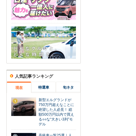
人気記事ランキング
特選車
旬ネタ
現在
新型エルグランドが
1
750万円超えなことに
絶望した人必見！ 総
額500万円以内で買え
る○○な“大きい3列”モ
デル
高級車一覧25選｜人