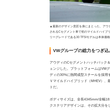
▲最新のデザイン意匠を身にまとった、アウディ
されるCセグメント車で初のマイルドハイブ
リーグレードである30 TFSIモデルは本体
VWグループの総力をつぎ込
アウディのCセグメントハッチバック＆
ェンジした。プラットフォームはVWグ
ディの30%に熱間成型スチールを採用
Ｖマイルドハイブリッド（MHEV）、
トだ。
ボディサイズは、全長4345mm/全幅1
クステリアデザインは、その拡大分を