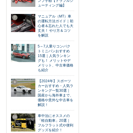
ンプ手順【トラブルシ
ューティング編】
マニュアル（MT）車
7
の運転方法ガイド｜初
心者＆忘れた人でも大
丈夫！ やり方＆コツ
を解説
5～7人乗りコンパク
8
トミニバンおすすめ
15選｜人気ランキン
グも！ メリットやデ
メリット、中古車価格
も紹介
【2024年】スポーツ
9
カーおすすめ・人気ラ
ンキング一覧30選｜
国産から海外車まで、
価格や意外な中古車を
解説！
車中泊にオススメの
10
「軽自動車」20選｜
フルフラット式や便利
グッズを紹介！