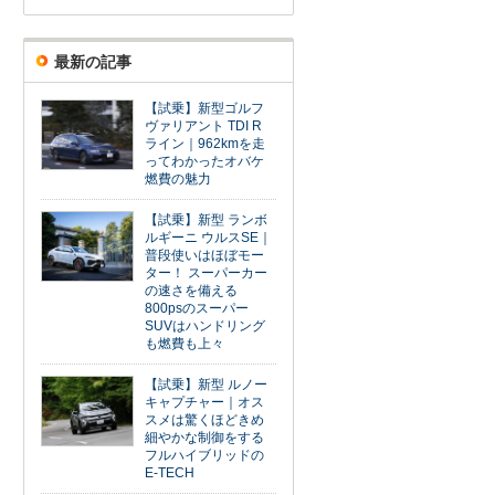
最新の記事
【試乗】新型ゴルフ
ヴァリアント TDI R
ライン｜962kmを走
ってわかったオバケ
燃費の魅力
【試乗】新型 ランボ
ルギーニ ウルスSE｜
普段使いはほぼモー
ター！ スーパーカー
の速さを備える
800psのスーパー
SUVはハンドリング
も燃費も上々
【試乗】新型 ルノー
キャプチャー｜オス
スメは驚くほどきめ
細やかな制御をする
フルハイブリッドの
E-TECH