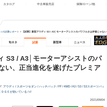
カタログ
中古車販売店
保険/ローン/他
ィの試乗レポート
>
【試乗】新型アウディ S3 / A3│モーターアシストのパワフルさは伊達じゃ
旬ネタ
新型車
ニュース
試乗
S3 / A3│モーターアシストのパ
ない、正当進化を遂げたプレミア
グ:
アウディ
/
スポーツセダン
/
ハッチバック
/
FF
/
4WD
/
A3
/
S3
/
S3スポーツバッ
ＥＤＧＥが効いている
/
c!
2021/09/04