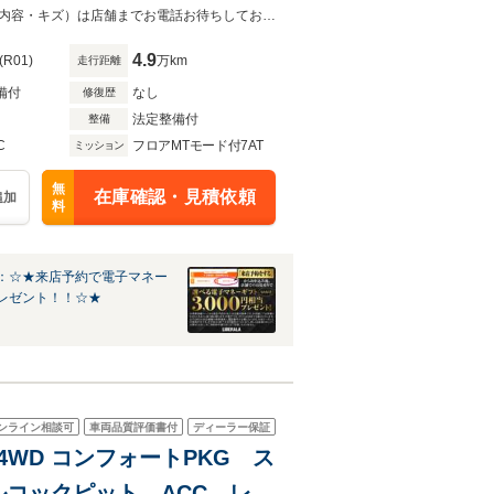
クピット LEDヘッドライト
「カーセンサーを見て電話しました」とお伝えください。お車の車両状態（装備内容・キズ）は店舗までお電話お待ちしております。
ート 前後ドラレコ
4.9
(R01)
万km
走行距離
備付
なし
修復歴
法定整備付
整備
C
フロアMTモード付7AT
ミッション
無
在庫確認・見積依頼
追加
料
：☆★来店予約で電子マネー
レゼント！！☆★
ンライン相談可
車両品質評価書付
ディーラー保証
ボ 4WD コンフォートPKG ス
コックピット ACC レー