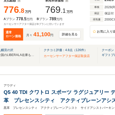
支払総額
車両本体価格
776
769
2028(
車検
.8
.1
万円
万円
保証付
保証
778.5
789
A
プラン
B
プラン
万円
万円
2000C
排気量
カーセンサーアフター保証がBプランに付いています
お気に入り
通常
41,100
詳細を見る
月々
円
ローン価格
札幌宮の沢
クチコミ評価：
4.8
点（
126
件）
クーポン
無料電話は24時間ご案内！！全国のLIBERALA在庫も見たい方は一括照会が可能です！
ギフトプ
カーセンサーアフター保証取扱店
アウディ
Q5 40 TDI クワトロ スポーツ ラグジュアリー
革 プレセンスシティ アクティブレーンアシ
キングエイド バーチャルコックピット サラウ