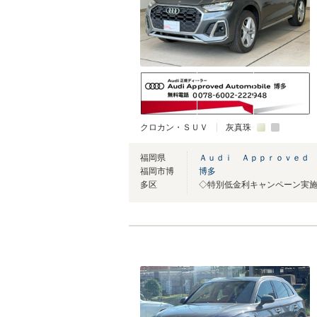
クロカン・ＳＵＶ
灰真珠
福岡県
Ａｕｄｉ Ａｐｐｒｏｖｅｄ
福岡市博
博多
多区
◇特別低金利キャンペーン実