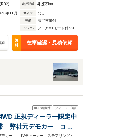
シートヒーター ETC
4.8
(R02)
万km
走行距離
R09)年11月
なし
修復歴
法定整備付
整備
C
フロアMTモード付7AT
ミッション
無
在庫確認・見積依頼
追加
料
360°
画像付
ディーラー保証
ボ 4WD 正規ディーラー認定中
帯 弊社元デモカー コン
グヒーター 19AW サイ
正規ディーラー認定中古車 新車保証継承＆認定中古車保証1年無償付帯弊社元デモカー TVチューナー ステアリングヒーター １９AW サイド＆ホールドアシスト マトリクス