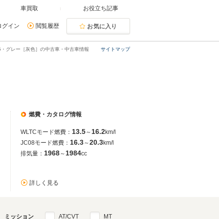
車買取
お役立ち記事
ログイン
閲覧履歴
お気に入り
5・グレー［灰色］の中古車・中古車情報
サイトマップ
燃費・カタログ情報
13.5
16.2
WLTCモード燃費：
～
km/l
16.3
20.3
JC08モード燃費：
～
km/l
1968
1984
排気量：
～
cc
詳しく見る
ミッション
AT/CVT
MT