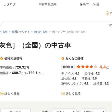
カタログ
中古車販売店
保険/ローン/他
Q
中古車
全国のアウディ
Q5の中古車
Q5・グレー［灰色］の中古車
［灰色］（全国）の中古車
価格相場情報
みんなの評価
4.4
720.3
総合評価
平均価格：
点
万円
689.7
769.1
価格帯：
万円～
万円
デザイン:
4.3
走行性:
4.2
居住性:
4.2
積載性:
4.0
運転のしやすさ:
4.2
維持費:
3.2
詳しく見る
詳しく見る