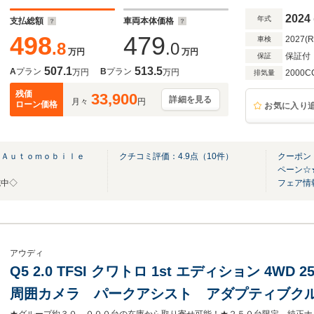
ド&ホールドアシスト マトリクスLED
2024
年式
支払総額
車両本体価格
498
479
2027(
車検
.8
.0
万円
万円
保証付
保証
507.1
513.5
A
プラン
B
プラン
万円
万円
2000C
排気量
残価
33,900
詳細を見る
月々
円
ローン価格
お気に入り
 Ａｕｔｏｍｏｂｉｌｅ
クチコミ評価：
4.9
点（
10
件）
クーポン
ペーン☆
施中◇
フェア情
アウディ
Q5 2.0 TFSI クワトロ 1st エディション 4W
周囲カメラ パークアシスト アダプティブク