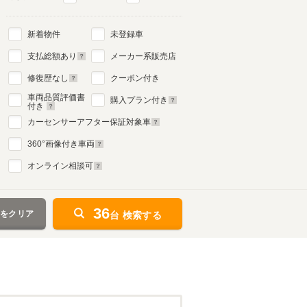
新着物件
未登録車
支払総額あり
メーカー系販売店
修復歴なし
クーポン付き
車両品質評価書
購入プラン付き
付き
カーセンサーアフター保証対象車
360
°画像付き車両
オンライン相談可
36
件をクリア
台 検索する