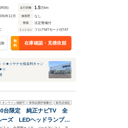
1.5
(R06)
万km
走行距離
R09)年12月
なし
修復歴
法定整備付
整備
C
フロアMTモード付7AT
ミッション
無
在庫確認・見積依頼
追加
料
：☆★☆ヤナセ低金利キャン
★☆
報
オンライン相談可
車両品質評価書付
販売店保証
D 250台限定 純正ナビTV 全
ルーズ LEDヘッドランプ