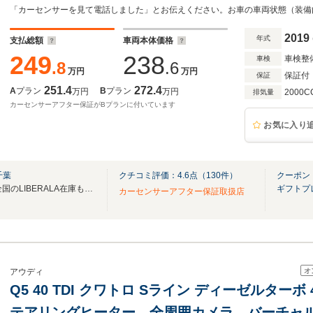
ー 純正ナビ 360°カメラ バーチャルコッ
純正18インチAW オートライト 電動リアゲ
2019
年式
支払総額
車両本体価格
249
238
車検整
車検
.8
.6
万円
万円
保証付
保証
251.4
272.4
A
プラン
B
プラン
万円
万円
2000C
排気量
カーセンサーアフター保証がBプランに付いています
お気に入り
千葉
クチコミ評価：
4.6
点（
130
件）
クーポン
無料電話は24時間ご案内！！全国のLIBERALA在庫も見たい方は一括照会が可能です！
ギフトプ
カーセンサーアフター保証取扱店
オ
アウディ
Q5 40 TDI クワトロ Sライン ディーゼルター
テアリングヒーター 全周囲カメラ バーチャル