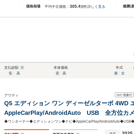
305.4
価格相場
燃費(
平均中古価格：
詳しく見る
万円
支払総額
本体価格
年式
安
高
安
高
新
古
360°
画像付
アウディ
Q5 エディション ワン ディーゼルターボ 4W
AppleCarPlay/AndroidAuto USB 
ートヒーター 前後ドライブレコーダー パワ
2025
年式