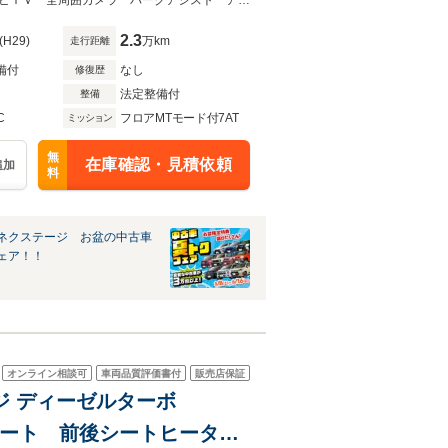
スマートキー 純正20イン
★グループ約３０，０００台の在庫から取り寄せ可能！★２５０台限定 純正ナビＴＶ 全周囲カメラ パークアシスト アダプティブクルーズ ＬＥＤヘッドランプ
2.3
(H29)
万km
走行距離
備付
なし
修復歴
法定整備付
整備
C
フロアMTモード付7AT
ミッション
無
在庫確認・見積依頼
追加
料
ネクステージ お盆の中古車
ェア！！
オンライン相談可
車両品質評価書付
販売店保証
ージ ディーゼルターボ
シート 前後シートヒータ