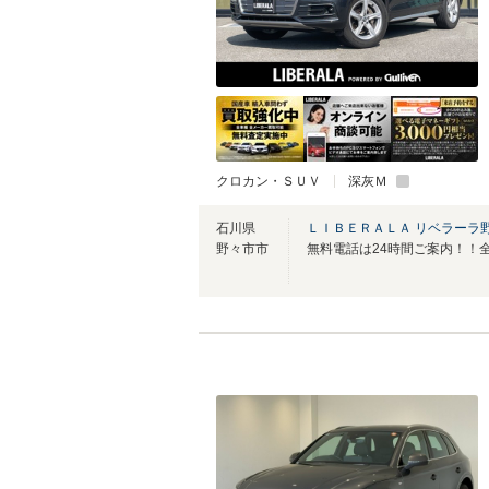
クロカン・ＳＵＶ
深灰Ｍ
石川県
ＬＩＢＥＲＡＬＡ リベラーラ
野々市市