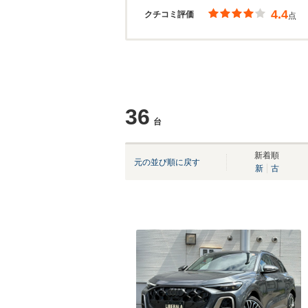
4.4
クチコミ評価
点
36
台
新着順
元の並び順に戻す
新
古