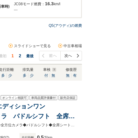
16.3
JC08モード燃費：
km/l
新車時)
---
Q5(アウディ)の燃費
スライドショーで見る
中古車相場
1
2
前へ
次へ
最初
最後
走行距離
排気量
車検
修復歴
多
少
多
少
付
無
無
有
オンライン相談可
車両品質評価書付
販売店保証
D エディションワン
全方位カメラ パドルシフト 全席シ
ーバックドア
◆ワンオーナー◆エディションワン◆ナビ◆AppleCarPlay/AndroidAuto◆USB◆全方位カメラ◆パドルシフト◆全席シートヒーター◆前後ドライブレコーダー◆パワーバックドア◆取説・保証
0.5
(R07)
万km
走行距離