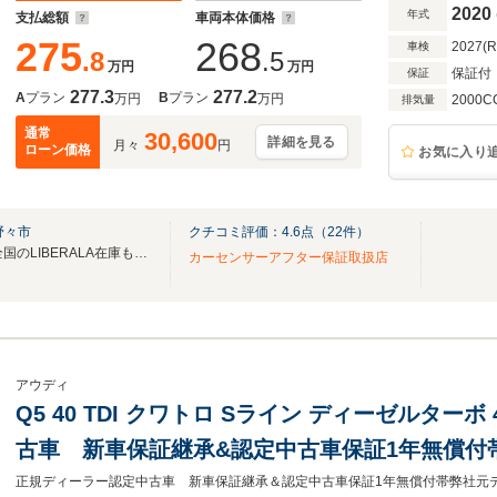
ッドライト パワーバックドア パワーシート 
2020
年式
支払総額
車両本体価格
275
268
2027(
車検
.8
.5
万円
万円
保証付
保証
277.3
277.2
A
プラン
B
プラン
万円
万円
2000C
排気量
通常
30,600
詳細を見る
月々
円
ローン価格
お気に入り
野々市
クチコミ評価：
4.6
点（
22
件）
無料電話は24時間ご案内！！全国のLIBERALA在庫も見たい方は一括照会が可能です！
カーセンサーアフター保証取扱店
アウディ
Q5 40 TDI クワトロ Sライン ディーゼルター
古車 新車保証継承&認定中古車保証1年無償付
フォートパッケージ TVチューナー ステアリン