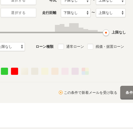
〜
年式
選択する
〜
走行距離
選択する
初代
0月～2025年6月
2009年6月～2017年9月
ル
生産モデル
上限なし
ローン種類
通常ローン
残価・据置ローン
この条件で新着メールを受け取る
条