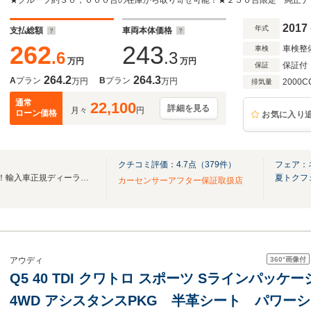
パワーシート 前席シートヒーター 電動リア 
チアルミ ETC 禁煙
2017
年式
支払総額
車両本体価格
262
243
車検整
車検
.6
.3
万円
万円
保証付
保証
264.2
264.3
A
プラン
B
プラン
万円
万円
2000C
排気量
通常
22,100
詳細を見る
月々
円
ローン価格
お気に入り
クチコミ評価：
4.7
点（
379
件）
フェア：
ユニバース総在庫2,000台以上！輸入車正規ディーラー運営の安心感を！
夏トクフ
カーセンサーアフター保証取扱店
360°
画像付
アウディ
Q5 40 TDI クワトロ スポーツ Sラインパッケ
4WD アシスタンスPKG 半革シート パワー