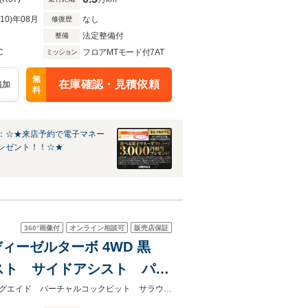
R10)年08月
なし
修復歴
法定整備付
整備
C
フロアMTモード付7AT
ミッション
無
在庫確認・見積依頼
追加
料
：☆★来店予約で電子マネー
レゼント！！☆★
360°
画像付
オンライン相談可
販売店保証
 ディーゼルターボ 4WD 黒
スト サイドアシスト パー
ンドビューカメラ LEDヘ
黒革 プレセンスシティ アクティブレーンアシスト サイドアシストパーキングエイド バーチャルコックピット サラウンドビューカメラ LEDヘッドライト パワーバックドア