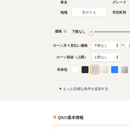
車名
グレード
地域
市区町村
選択する
現行
2代目
2025年7月～生産中
2017年1
生産モデ
価格
下限なし
Q5のカタログを見る
〜
ローン月々支払い価格
ローン頭金（上限）
本体色
▼ もっと詳細な条件を追加する
Q5
の基本情報