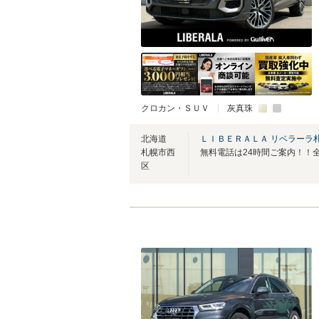
クロカン・ＳＵＶ
灰真珠
北海道
ＬＩＢＥＲＡＬＡ リベラーラ
札幌市西
区