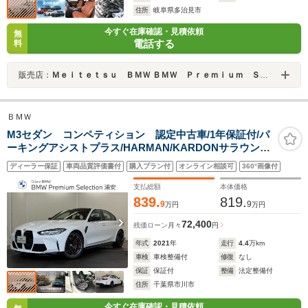
住所
岐阜県多治見市
今すぐ在庫確認・見積依頼
無
電話する
料
販売店：
Ｍｅｉｔｅｔｓｕ ＢＭＷ ＢＭＷ Ｐｒｅｍｉｕｍ Ｓｅｌｅｃｔｉｏｎ 多治見
ＢＭＷ
M3セダン コンペティション 認定中古車/1年保証付/パ
ーキングアシストプラス/HARMAN/KARDONサラウン
ド・サウンド・システム/BMW ライブ・コクピット・プ
ディーラー保証
車両品質評価書付
購入プラン付
オンライン相談可
360°画像付
ロ/BMW レーザーライト/M コンパウンドブレーキ・レッ
ド
支払総額
本体価格
839.
819.
9
9
万円
万円
72,400
残価ローン
月々
円
年式
2021
年
走行
4.4
万km
車検
車検整備付
修復
なし
保証
保証付
整備
法定整備付
住所
千葉県市川市
今すぐ在庫確認・見積依頼