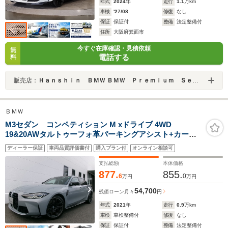
年式
2024
年
走行
1.1
万km
車検
'27/08
修復
なし
保証
保証付
整備
法定整備付
住所
大阪府箕面市
今すぐ在庫確認・見積依頼
無
電話する
料
販売店：
Ｈａｎｓｈｉｎ ＢＭＷ ＢＭＷ Ｐｒｅｍｉｕｍ Ｓｅｌｅｃｔｉｏｎ 箕面
ＢＭＷ
M3セダン コンペティション M xドライブ 4WD
19&20AWタルトゥーフォ革パーキングアシスト+カーボ
ンルーフ純正HDDナビゲーション全方位カメラヘッドUP
ディーラー保証
車両品質評価書付
購入プラン付
オンライン相談可
ディスプレイハーマンカードンオートトランク禁煙1オー
ナー認定中古車
支払総額
本体価格
877.
855.
6
0
万円
万円
54,700
残価ローン
月々
円
年式
2021
年
走行
0.9
万km
車検
車検整備付
修復
なし
保証
保証付
整備
法定整備付