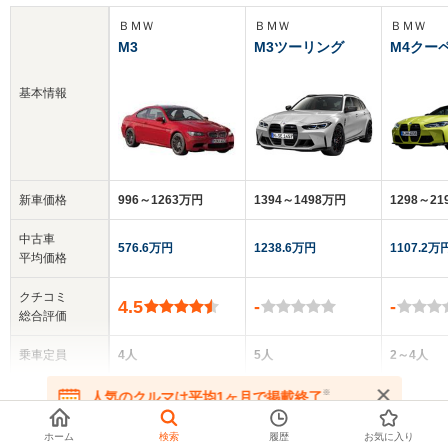
ＢＭＷ
ＢＭＷ
ＢＭＷ
M3
M3ツーリング
M4クー
基本情報
新車価格
996～1263万円
1394～1498万円
1298～2
中古車
576.6万円
1238.6万円
1107.2万
平均価格
クチコミ
4.5
-
-
総合評価
乗車定員
4人
5人
2～4人
▼
全てを表示する
ドア数
2ドア
5ドア
2ドア
※
人気のクルマは平均1ヶ月で掲載終了
在庫が無くなる前にお問い合わせください
ホーム
検索
履歴
お気に入り
全高
全高
全高