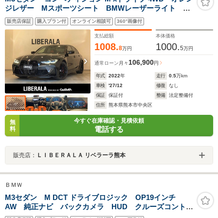
ジレザー Mスポーツシート BMWレーザーライト オ
ートハイビーム アダプティブMサスペンション 純正ナ
販売店保証
購入プラン付
オンライン相談可
360°画像付
ビ USB Bluetooth harman/kardonサウンドシステ
ム パーキングアシスト パワーバックドア
支払総額
本体価格
1008.
1000.
8
5
万円
万円
106,900
通常ローン
月々
円
年式
2022
年
走行
0.5
万km
車検
'27/12
修復
なし
保証
保証付
整備
法定整備付
住所
熊本県熊本市中央区
今すぐ在庫確認・見積依頼
無
電話する
料
販売店：
ＬＩＢＥＲＡＬＡ リベラーラ熊本
ＢＭＷ
M3セダン M DCT ドライブロジック OP19インチ
AW 純正ナビ バックカメラ HUD クルーズコントロ
ール レザーシート シートヒーター メモリーパワー