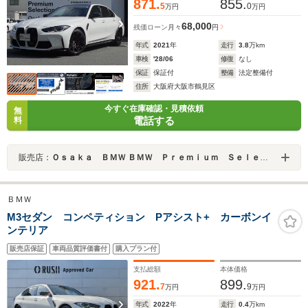
871.
855.
5
0
万円
万円
68,000
残価ローン
月々
円
年式
2021
年
走行
3.8
万km
車検
'28/06
修復
なし
保証
保証付
整備
法定整備付
住所
大阪府大阪市鶴見区
今すぐ在庫確認・見積依頼
無
電話する
料
販売店：
Ｏｓａｋａ ＢＭＷ ＢＭＷ Ｐｒｅｍｉｕｍ Ｓｅｌｅｃｔｉｏｎ 城東鶴見
ＢＭＷ
M3セダン コンペティション Pアシスト+ カーボンイ
ンテリア
販売店保証
車両品質評価書付
購入プラン付
支払総額
本体価格
921.
899.
7
9
万円
万円
年式
2022
年
走行
0.4
万km