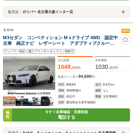
販売店：
ガリバー 名古屋大森インター店
ＢＭＷ
NEW
M3セダン コンペティション M xドライブ 4WD 認定中
古車 純正ナビ レザーシート アダプティブクルーズ
コントロール アラウンドビューモニター メモリー機
ディーラー保証
購入プラン付
オンライン相談可
能付きパワーシート Harman/Kardon
支払総額
本体価格
1049.
1030.
8
0
万円
万円
94,600
残価ローン
月々
円
年式
2023
年
走行
0.6
万km
車検
車検整備付
修復
なし
保証
保証付
整備
法定整備付
住所
愛知県名古屋市瑞穂区
今すぐ在庫確認・見積依頼
無
電話する
料
販売店：
ＢＭＷ Ｐｒｅｍｉｕｍ Ｓｅｌｅｃｔｉｏｎ 名古屋瑞穂