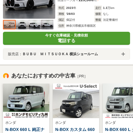
残価ローン
月々
円
年式
2023
年
走行
1.3
万km
車検
'28/03
修復
なし
保証
保証付
整備
法定整備付
住所
神奈川県横浜市都筑区
今すぐ在庫確認・見積依頼
電話する
販売店：
ＢＵＢＵ ＭＩＴＳＵＯＫＡ 横浜ショールーム
あなたにおすすめの中古車
［PR］
ホンダ
ホンダ
ホンダ
N-BOX 660 L 純正ナ
N-BOX カスタム 660
N-BOX 660 