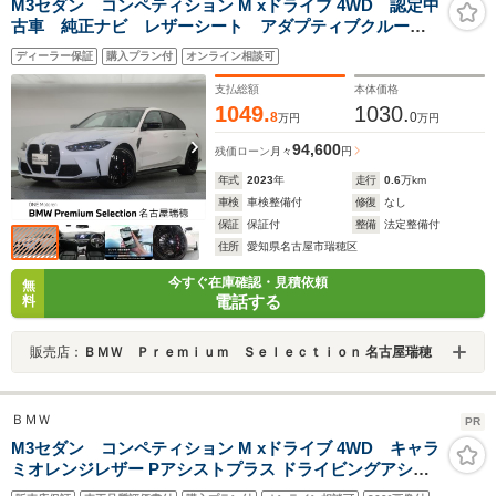
M3セダン コンペティション M xドライブ 4WD 認定中
古車 純正ナビ レザーシート アダプティブクルーズ
コントロール アラウンドビューモニター メモリー機
ディーラー保証
購入プラン付
オンライン相談可
能付きパワーシート Harman/Kardon
支払総額
本体価格
1049.
1030.
8
0
万円
万円
94,600
残価ローン
月々
円
年式
2023
年
走行
0.6
万km
車検
車検整備付
修復
なし
保証
保証付
整備
法定整備付
住所
愛知県名古屋市瑞穂区
今すぐ在庫確認・見積依頼
無
電話する
料
販売店：
ＢＭＷ Ｐｒｅｍｉｕｍ Ｓｅｌｅｃｔｉｏｎ 名古屋瑞穂
ＢＭＷ
PR
M3セダン コンペティション M xドライブ 4WD キャラ
ミオレンジレザー Pアシストプラス ドライビングアシス
トプロ ACC シートヒーター HUD ライブコックピッド