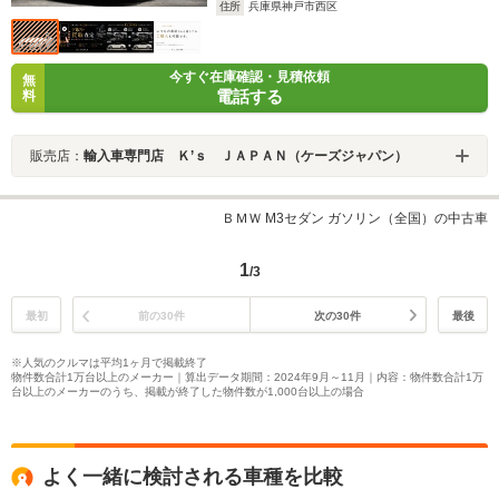
住所
兵庫県神戸市西区
今すぐ在庫確認・見積依頼
無
電話する
料
販売店：
輸入車専門店 Ｋ’ｓ ＪＡＰＡＮ（ケーズジャパン）
ＢＭＷ M3セダン ガソリン（全国）の中古車
1
/3
最初
前の30件
次の30件
最後
※人気のクルマは平均1ヶ月で掲載終了
物件数合計1万台以上のメーカー｜算出データ期間：2024年9月～11月｜内容：物件数合計1万
台以上のメーカーのうち、掲載が終了した物件数が1,000台以上の場合
よく一緒に検討される車種を比較