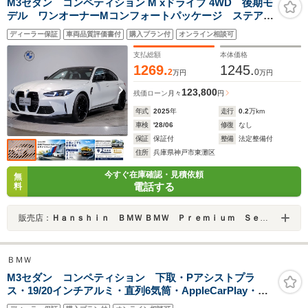
M3セダン コンペティション M xドライブ 4WD 後期モ
デル ワンオーナーMコンフォートパッケージ ステアリ
ングヒーター 電動トランク アコースティックガラ
ディーラー保証
車両品質評価書付
購入プラン付
オンライン相談可
ス アクティブベンチレーションシート パーキングア
シストプラス LEDライト 衝突軽減ブレーキ
支払総額
本体価格
1269.
1245.
2
0
万円
万円
123,800
残価ローン
月々
円
年式
2025
年
走行
0.2
万km
車検
'28/06
修復
なし
保証
保証付
整備
法定整備付
住所
兵庫県神戸市東灘区
今すぐ在庫確認・見積依頼
無
電話する
料
販売店：
Ｈａｎｓｈｉｎ ＢＭＷ ＢＭＷ Ｐｒｅｍｉｕｍ Ｓｅｌｅｃｔｉｏｎ 六甲アイランド
ＢＭＷ
M3セダン コンペティション 下取・Pアシストプラ
ス・19/20インチアルミ・直列6気筒・AppleCarPlay・ア
ンビエントライト・全方位カメラ・ヘッドUPディスプレ