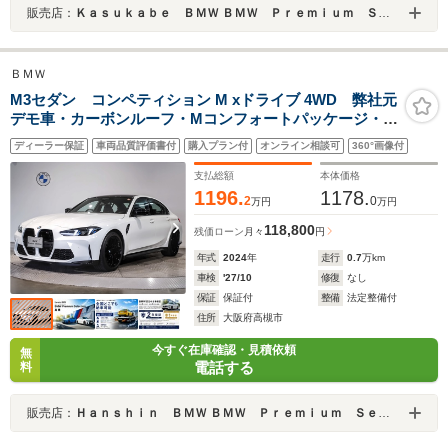
販売店：
Ｋａｓｕｋａｂｅ ＢＭＷ ＢＭＷ Ｐｒｅｍｉｕｍ Ｓｅｌｅｃｔｉｏｎ 春日部
ＢＭＷ
M3セダン コンペティション M xドライブ 4WD 弊社元
デモ車・カーボンルーフ・Mコンフォートパッケージ・ベ
ンチレーションシート・シートヒーター・ステアリング
ディーラー保証
車両品質評価書付
購入プラン付
オンライン相談可
360°画像付
ヒーター・Harman/Kardonスピーカー・地デジ・オート
トランク・純正HDDナビ・アップルカープレイ・
支払総額
本体価格
1196.
1178.
2
0
万円
万円
118,800
残価ローン
月々
円
年式
2024
年
走行
0.7
万km
車検
'27/10
修復
なし
保証
保証付
整備
法定整備付
住所
大阪府高槻市
今すぐ在庫確認・見積依頼
無
電話する
料
販売店：
Ｈａｎｓｈｉｎ ＢＭＷ ＢＭＷ Ｐｒｅｍｉｕｍ Ｓｅｌｅｃｔｉｏｎ 高槻