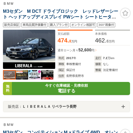
ＢＭＷ
M3セダン M DCT ドライブロジック レッドレザーシー
ト ヘッドアップディスプレイ PWシート シートヒーター
レーンデパーチャーワーニング レーンチェンジワーニン
販売店保証
車両品質評価書付
購入プラン付
オンライン相談可
360°画像付
グ インテリジェントセーフティ iDriveナビ バックカメラ
DTV PDC LEDヘッドライト
支払総額
本体価格
474.
462.
8
6
万円
万円
52,600
通常ローン
月々
円
年式
2017
年
走行
7.2
万km
車検
車検整備付
修復
なし
保証
保証付
整備
法定整備付
住所
長野県長野市
今すぐ在庫確認・見積依頼
無
電話する
料
販売店：
ＬＩＢＥＲＡＬＡ リベラーラ長野
ＢＭＷ
M3セダン コンペティション M xドライブ 4WD オレン