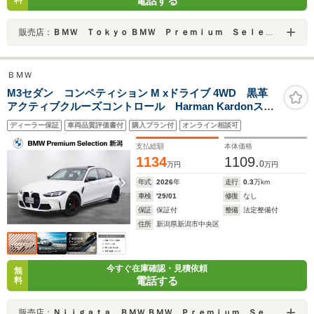
電話する
料
販売店：
ＢＭＷ Ｔｏｋｙｏ ＢＭＷ Ｐｒｅｍｉｕｍ Ｓｅｌｅｃｔｉｏｎ 勝どき
ＢＭＷ
M3セダン コンペティション M xドライブ 4WD 黒革
アクティブクルーズコントロール Harman Kardonスピ
ーカー Mスポーツシート 電動シート・リアゲート ヘ
ディーラー保証
車両品質評価書付
購入プラン付
オンライン相談可
ッドアップディスプレイ 地デジ
支払総額
本体価格
1134
1109.
0
万円
万円
年式
2026
年
走行
0.3
万km
車検
'29/01
修復
なし
保証
保証付
整備
法定整備付
住所
新潟県新潟市中央区
今すぐ在庫確認・見積依頼
無
電話する
料
販売店：
Ｎｉｉｇａｔａ ＢＭＷ ＢＭＷ Ｐｒｅｍｉｕｍ Ｓｅｌｅｃｔｉｏｎ新潟