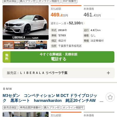
販売店保証
購入プラン付
オンライン相談可
360°画像付
シート LEDヘッドライト オートライト ドライブレ
コーダー レーンキープアシスト
支払総額
本体価格
469.
461.
8
4
万円
万円
52,100
通常ローン
月々
円
年式
2016
年
走行
4.8
万km
車検
'27/03
修復
なし
保証
保証付
整備
法定整備付
住所
千葉県千葉市稲毛区
今すぐ在庫確認・見積依頼
無
電話する
料
販売店：
ＬＩＢＥＲＡＬＡ リベラーラ千葉
ＢＭＷ
M3セダン コンペティション M DCT ドライブロジッ
ク 黒革シート harman/kardon 純正20インチAW ブ
ルーキャリパー カーボンルーフ 純正ナビ バックカ
販売店保証
車両品質評価書付
購入プラン付
オンライン相談可
メラ ミラーETC HUD 衝突軽減 LKA BSM
R1/2/3/5年ディーラー整備
支払総額
本体価格