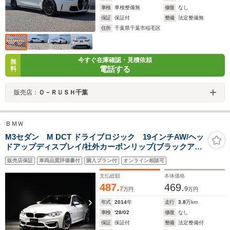
車検
車検整備無
修復
なし
保証
保証付
整備
法定整備無
住所
千葉県千葉市稲毛区
今すぐ在庫確認・見積依頼
無
電話する
料
販売店：
Ｏ－ＲＵＳＨ千葉
ＢＭＷ
M3セダン M DCT ドライブロジック 19インチAW/ヘッ
ドアップディスプレイ/社外カーボンリップ(ブラックアウ
ト)/社外トランクスポイラー/社外リヤディフューザー/カ
販売店保証
車両品質評価書付
購入プラン付
オンライン相談可
ーボンファイバーインテリアトリム
支払総額
本体価格
487.
469.
7
9
万円
万円
年式
2014
年
走行
3.8
万km
車検
'28/02
修復
なし
保証
保証付
整備
法定整備付