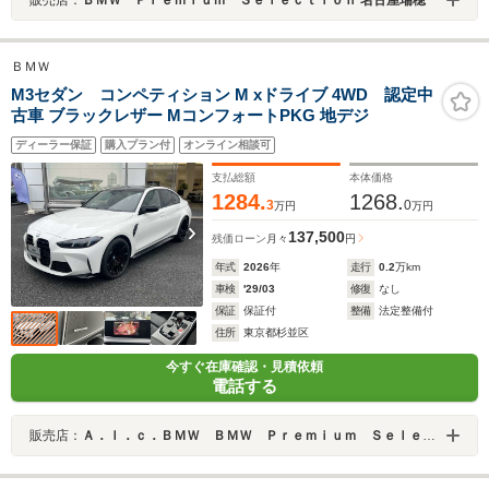
ＢＭＷ
M3セダン コンペティション M xドライブ 4WD 認定中
古車 ブラックレザー MコンフォートPKG 地デジ
ディーラー保証
購入プラン付
オンライン相談可
支払総額
本体価格
1284.
1268.
3
0
万円
万円
137,500
残価ローン
月々
円
年式
2026
年
走行
0.2
万km
車検
'29/03
修復
なし
保証
保証付
整備
法定整備付
住所
東京都杉並区
今すぐ在庫確認・見積依頼
電話する
販売店：
Ａ．ｌ．ｃ．ＢＭＷ ＢＭＷ Ｐｒｅｍｉｕｍ Ｓｅｌｅｃｔｉｏｎ 杉並 ／（株）ＡＬＣ Ｍｏｔｏｒｅｎ Ｔｏｋｙｏ