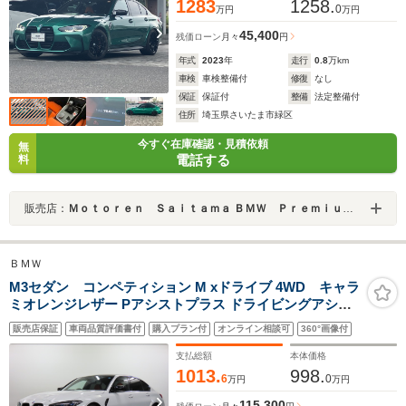
1283
1258.
0
万円
万円
45,400
残価ローン
月々
円
年式
2023
年
走行
0.8
万km
車検
車検整備付
修復
なし
保証
保証付
整備
法定整備付
住所
埼玉県さいたま市緑区
今すぐ在庫確認・見積依頼
無
電話する
料
販売店：
Ｍｏｔｏｒｅｎ Ｓａｉｔａｍａ ＢＭＷ Ｐｒｅｍｉｕｍ Ｓｅｌｅｃｔｉｏｎ 浦和美園
ＢＭＷ
M3セダン コンペティション M xドライブ 4WD キャラ
ミオレンジレザー Pアシストプラス ドライビングアシス
トプロ ACC シートヒーター HUD ライブコックピッド
販売店保証
車両品質評価書付
購入プラン付
オンライン相談可
360°画像付
harman/kardonサウンド カーボンルーフ BMWレーザー
ライト 黒F19R20インチAW 赤キャリパー
支払総額
本体価格
1013.
998.
6
0
万円
万円
115,300