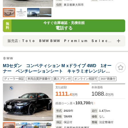
住所
東京都東大和市
今すぐ在庫確認・見積依頼
無
電話する
料
販売店：
Ｔｏｔｏ ＢＭＷ ＢＭＷ Ｐｒｅｍｉｕｍ Ｓｅｌｅｃｔｉｏｎ 東大和
ＢＭＷ
M3セダン コンペティション M xドライブ 4WD 1オー
ナー ベンチレーションシート キャラミオレンジレザ
ー パーキングアシストプラス トップビューカメラ
ディーラー保証
車両品質評価書付
購入プラン付
オンライン相談可
360°画像付
電動トランク レーザーライト
支払総額
本体価格
1111.
1088.
4
0
万円
万円
103,700
残価ローン
月々
円
年式
2023
年
走行
1.4
万km
車検
'26/09
修復
なし
保証
保証付
整備
法定整備付
住所
兵庫県神戸市東灘区