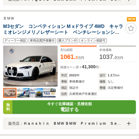
ＢＭＷ
NEW
M3セダン コンペティション M xドライブ 4WD キャラ
ミオレンジメリノレザーシート ベンチレーションシー
ト 赤キャリパーharman/kardon 電動リアゲート パ
ディーラー保証
車両品質評価書付
購入プラン付
オンライン相談可
ーキングアシストプラス レーザーライト パーキング
アシストプラス
支払総額
本体価格
1061.
1037.
5
0
万円
万円
41,300
残価ローン
月々
円
年式
2023
年
走行
1.2
万km
車検
車検整備付
修復
なし
保証
保証付
整備
法定整備付
住所
兵庫県神戸市東灘区
今すぐ在庫確認・見積依頼
無
電話する
料
販売店：
Ｈａｎｓｈｉｎ ＢＭＷ ＢＭＷ Ｐｒｅｍｉｕｍ Ｓｅｌｅｃｔｉｏｎ 六甲アイランド