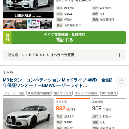
通常ローン
月々
円
年式
2017
年
走行
4.9
万km
車検
'26/11
修復
なし
保証
保証付
整備
法定整備付
住所
長野県長野市
今すぐ在庫確認・見積依頼
無
電話する
料
販売店：
ＬＩＢＥＲＡＬＡ リベラーラ長野
ＢＭＷ
M3セダン コンペティション M xドライブ 4WD 全国2
年保証ワンオーナーBMWレーザーライト
Harman/KardonサウンドブラックレザーFクライメート
ディーラー保証
車両品質評価書付
購入プラン付
オンライン相談可
360°画像付
シートアダプティブMサスコンフォートアクセスオートト
ランクDアシストプロパークアシスト+純正F19/R20AW
支払総額
本体価格
932.
909.
4
9
万円
万円
年式
2023
年
走行
2.3
万km
車検
'26/09
修復
なし
保証
保証付
整備
法定整備付