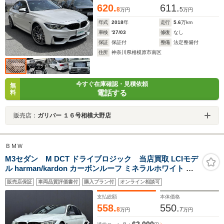
620.
611.
8
5
万円
万円
年式
2018
年
走行
5.6
万km
車検
'27/03
修復
なし
保証
保証付
整備
法定整備付
住所
神奈川県相模原市南区
今すぐ在庫確認・見積依頼
無
電話する
料
販売店：
ガリバー １６号相模大野店
ＢＭＷ
M3セダン M DCT ドライブロジック 当店買取 LCIモデ
ル harman/kardon カーボンルーフ ミネラルホワイト カ
ーボンリアスポイラー ブラックキドニーグリル 黒革レザ
販売店保証
車両品質評価書付
購入プラン付
オンライン相談可
ーシート パワーシート HUD パドルシフト クルーズコン
トロー ナビ バックカメラ
支払総額
本体価格
558.
550.
8
7
万円
万円
62,000