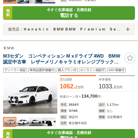
今すぐ在庫確認・見積依頼
無
電話する
料
販売店：
Ｈａｎｓｈｉｎ ＢＭＷ ＢＭＷ Ｐｒｅｍｉｕｍ Ｓｅｌｅｃｔｉｏｎ 六甲アイランド
ＢＭＷ
M3セダン コンペティション M xドライブ 4WD BMW
認定中古車 レザーメリノキャラミオレンジブラック
カーブドディスプレイ 地デジチューナー シートヒー
ディーラー保証
車両品質評価書付
購入プラン付
オンライン相談可
360°画像付
ター シートベンチレーション 電動トランクリッド
支払総額
本体価格
1052.
1033.
2
0
万円
万円
134,700
残価ローン
月々
円
年式
2024
年
走行
1.1
万km
車検
'27/05
修復
なし
保証
保証付
整備
法定整備付
住所
東京都中央区
今すぐ在庫確認・見積依頼
無