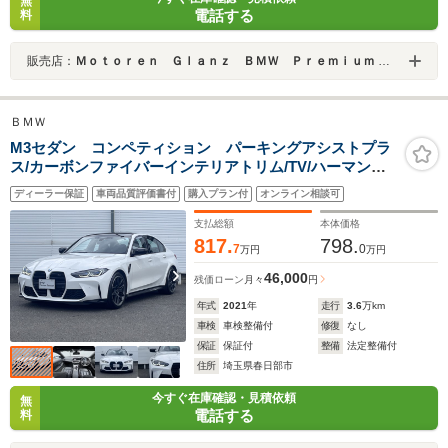
無
電話する
料
販売店：
Ｍｏｔｏｒｅｎ Ｇｌａｎｚ ＢＭＷ Ｐｒｅｍｉｕｍ Ｓｅｌｅｃｔｉｏｎ浦安／（株）モトーレン・グランツ
ＢＭＷ
M3セダン コンペティション パーキングアシストプラ
ス/カーボンファイバーインテリアトリム/TV/ハーマンカ
ードン/レーザーライト/BMW認定中古車保証付き
ディーラー保証
車両品質評価書付
購入プラン付
オンライン相談可
支払総額
本体価格
817.
798.
7
0
万円
万円
46,000
残価ローン
月々
円
年式
2021
年
走行
3.6
万km
車検
車検整備付
修復
なし
保証
保証付
整備
法定整備付
住所
埼玉県春日部市
今すぐ在庫確認・見積依頼
無
電話する
料