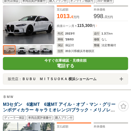
販売店保証
車両品質評価書付
購入プラン付
オンライン相談可
360°画像付
harman/kardonサウンド カーボンルーフ BMWレーザー
ライト 黒F19R20インチAW 赤キャリパー
支払総額
本体価格
1013.
998.
6
0
万円
万円
115,300
残価ローン
月々
円
年式
2023
年
走行
1.3
万km
車検
'28/03
修復
なし
保証
保証付
整備
法定整備付
住所
神奈川県横浜市都筑区
今すぐ在庫確認・見積依頼
電話する
販売店：
ＢＵＢＵ ＭＩＴＳＵＯＫＡ 横浜ショールーム
ＢＭＷ
M3セダン 6速MT 6速MT アイル・オブ・マン・グリー
ンボディカラー キャラミオレンジ/ブラック・メリノレザ
ーシート F19/R20インチブラックホイール カーボンルー
ディーラー保証
車両品質評価書付
購入プラン付
フ
支払総額
本体価格