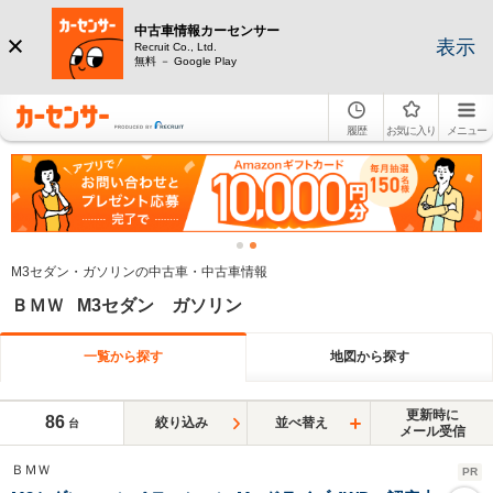
中古車情報カーセンサー
表示
Recruit Co., Ltd.
無料 － Google Play
履歴
お気に入り
メニュー
M3セダン・ガソリンの中古車・中古車情報
ＢＭＷ M3セダン ガソリン
一覧から探す
地図から探す
更新時に
86
絞り込み
並べ替え
台
メール受信
ＢＭＷ
PR