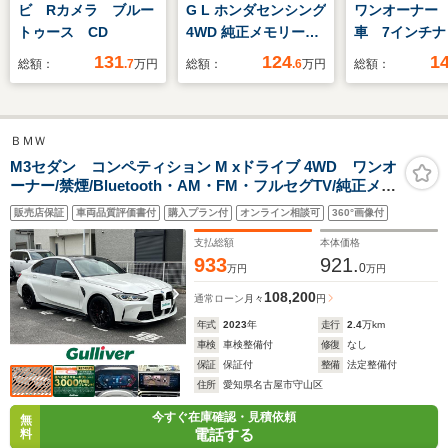
ビ Rカメラ ブルー
G L ホンダセンシング
ワンオーナー
トゥース CD
4WD 純正メモリーナ
車 7インチナ
ビゲーション/フルセ
ックカメラ E
131
124
1
総額：
.7
万円
総額：
.6
万円
総額：
グTV/Bluetooth対応/
側電動スライ
バックカメラ/左側電
アダプティブ
動スライドドア/運転
コントロール
ＢＭＷ
席＆助手席シートヒー
ヒーター
ター/オートリトラミ
Bluetooth 
M3セダン コンペティション M xドライブ 4WD ワンオ
ーナー/禁煙/Bluetooth・AM・FM・フルセグTV/純正メー
ラー/
ドライト 衝
カーナビ/電動パーキングブレーキ/オートホールド/ドライ
減ブレーキ
販売店保証
車両品質評価書付
購入プラン付
オンライン相談可
360°画像付
ブレコーダー/コーナーセンサー/LED2眼ヘッドライト/パ
ワーバックドア/前席シートヒーター
支払総額
本体価格
933
921.
0
万円
万円
108,200
通常ローン
月々
円
年式
2023
年
走行
2.4
万km
車検
車検整備付
修復
なし
保証
保証付
整備
法定整備付
住所
愛知県名古屋市守山区
今すぐ在庫確認・見積依頼
無
電話する
料