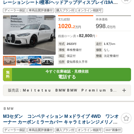
レーションシート/橙革/ヘッドアップディスプレイ/19AW/
地デジチューナー/ワンオーナー
ディーラー保証
車両品質評価書付
購入プラン付
オンライン相談可
支払総額
本体価格
1020.
998.
2
0
万円
万円
82,800
残価ローン
月々
円
年式
2023
年
走行
1.5
万km
車検
車検整備付
修復
なし
保証
保証付
整備
法定整備付
住所
愛知県長久手市
今すぐ在庫確認・見積依頼
無
電話する
料
販売店：
Ｍｅｉｔｅｔｓｕ ＢＭＷ ＢＭＷ Ｐｒｅｍｉｕｍ Ｓｅｌｅｃｔｉｏｎ 長久手
ＢＭＷ
M3セダン コンペティション M xドライブ 4WD ワンオ
ーナー カーボンミラーカバー キャラミオレンジメリノレ
ザー ベンチレーションシート フロントシートヒーター パ
ディーラー保証
車両品質評価書付
購入プラン付
オンライン相談可
360°画像付
ーキングアシストプラス ハーマンカードンスピーカー 電