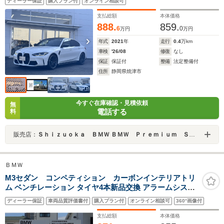
ディーラー保証
購入プラン付
オンライン相談可
イ・オートホールド・電動シート・Hカードン・黒革シー
ト・純正TV・ミラーETC
支払総額
本体価格
888.
859.
6
0
万円
万円
年式
2021
年
走行
0.4
万km
車検
'26/08
修復
なし
保証
保証付
整備
法定整備付
住所
静岡県焼津市
今すぐ在庫確認・見積依頼
無
電話する
料
販売店：
Ｓｈｉｚｕｏｋａ ＢＭＷ ＢＭＷ Ｐｒｅｍｉｕｍ Ｓｅｌｅｃｔｉｏｎ 焼津
ＢＭＷ
M3セダン コンペティション カーボンインテリアトリ
ム ベンチレーション タイヤ4本新品交換 アラームシステ
ム 純正19/20インチAW 純正地デジ BMWレーザーライト
ディーラー保証
車両品質評価書付
購入プラン付
オンライン相談可
360°画像付
パーキングアシスト 禁煙車 全周囲カメラ ヘッドアップデ
ィスプレイ ブラックレザ
支払総額
本体価格