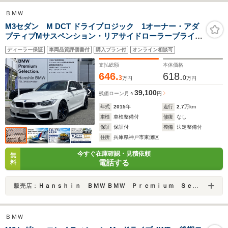
ＢＭＷ
M3セダン M DCT ドライブロジック 1オーナー・アダ
プティブMサスペンション・リアサイドローラーブライン
ド・カーボンインテリアトリム・カーボンルーフ・ブラ
ディーラー保証
車両品質評価書付
購入プラン付
オンライン相談可
ックレザー・シートヒーター・ヘッドUPディスプレイ・
HDDナビ・地デジ・7速MDCT・431PS
支払総額
本体価格
646.
618.
3
0
万円
万円
39,100
残価ローン
月々
円
年式
2015
年
走行
2.7
万km
車検
車検整備付
修復
なし
保証
保証付
整備
法定整備付
住所
兵庫県神戸市東灘区
今すぐ在庫確認・見積依頼
無
電話する
料
販売店：
Ｈａｎｓｈｉｎ ＢＭＷ ＢＭＷ Ｐｒｅｍｉｕｍ Ｓｅｌｅｃｔｉｏｎ 六甲アイランド
ＢＭＷ