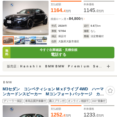
動トランク 純正地デジTV
支払総額
本体価格
1164.
1145.
4
0
万円
万円
84,800
残価ローン
月々
円
年式
2024
年
走行
0.8
万km
車検
'27/04
修復
なし
保証
保証付
整備
法定整備付
住所
大阪府大阪市港区
今すぐ在庫確認・見積依頼
無
電話する
料
販売店：
Ｈａｎｓｈｉｎ ＢＭＷ ＢＭＷ Ｐｒｅｍｉｕｍ Ｓｅｌｅｃｔｉｏｎ 大阪ベイ
ＢＭＷ
M3セダン コンペティション M xドライブ 4WD ハーマ
ンカードンスピーカー Mコンフォートパッケージ カー
ボンインテリア カーボンルーフ フルセグTV ハンド
ディーラー保証
車両品質評価書付
購入プラン付
オンライン相談可
360°画像付
ルヒーター シートヒーター シートクーラー パドル
シフト カーブドディスプレイ ヘッドアップD
支払総額
本体価格
1252.
1233.
6
0
万円
万円