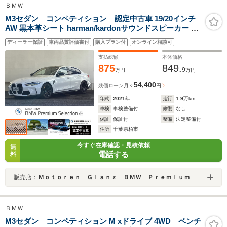
ＢＭＷ
M3セダン コンペティション 認定中古車 19/20インチ
AW 黒本革シート harman/kardonサウンドスピーカー ヘ
ッドアップディスプレイ ACC シートヒーター 電動シー
ディーラー保証
車両品質評価書付
購入プラン付
オンライン相談可
ト フルセグTV 全周囲カメラ ETC
支払総額
本体価格
875
849.
9
万円
万円
54,400
残価ローン
月々
円
年式
2021
年
走行
1.9
万km
車検
車検整備付
修復
なし
保証
保証付
整備
法定整備付
住所
千葉県柏市
今すぐ在庫確認・見積依頼
無
電話する
料
販売店：
Ｍｏｔｏｒｅｎ Ｇｌａｎｚ ＢＭＷ Ｐｒｅｍｉｕｍ Ｓｅｌｅｃｔｉｏｎ柏／（株）モトーレン・グランツ
ＢＭＷ
M3セダン コンペティション M xドライブ 4WD ベンチ