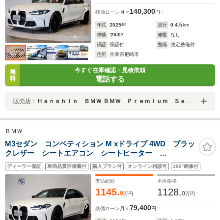
140,300
残価ローン
月々
円
年式
2025
年
走行
0.4
万km
車検
'28/07
修復
なし
保証
保証付
整備
法定整備付
住所
兵庫県尼崎市
今すぐ在庫確認・見積依頼
無
電話する
料
販売店：
Ｈａｎｓｈｉｎ ＢＭＷ ＢＭＷ Ｐｒｅｍｉｕｍ Ｓｅｌｅｃｔｉｏｎ 尼崎
ＢＭＷ
M3セダン コンペティション M xドライブ 4WD ブラッ
クレザー シートエアコン シートヒーター
Harmankardon カーブドディスプレイ 純正AWフロン
ディーラー保証
車両品質評価書付
購入プラン付
オンライン相談可
360°画像付
ト19AW/リア20AW 全周囲カメラ 地デジ カーボンル
ーフ Mブレーキ 電動リアゲート 電動シート LED
支払総額
本体価格
ETC
1145.
1128.
9
0
万円
万円
79,400
残価ローン
月々
円