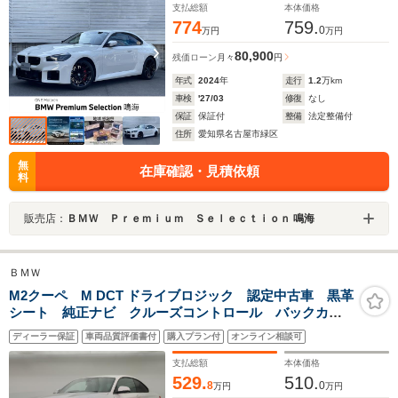
キゾーストシステム
支払総額
本体価格
774
759.
0
万円
万円
80,900
残価ローン
月々
円
年式
2024
年
走行
1.2
万km
車検
'27/03
修復
なし
保証
保証付
整備
法定整備付
住所
愛知県名古屋市緑区
無
在庫確認・見積依頼
料
販売店：
ＢＭＷ Ｐｒｅｍｉｕｍ Ｓｅｌｅｃｔｉｏｎ 鳴海
ＢＭＷ
M2クーペ M DCT ドライブロジック 認定中古車 黒革
シート 純正ナビ クルーズコントロール バックカメ
ラ メモリー機能付きパワーシート シートヒーター
ディーラー保証
車両品質評価書付
購入プラン付
オンライン相談可
LED ETC コンフォートアクセス
支払総額
本体価格
529.
510.
8
0
万円
万円