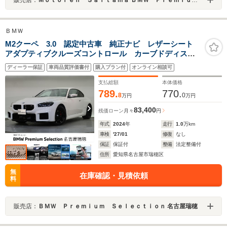
ＢＭＷ
M2クーペ 3.0 認定中古車 純正ナビ レザーシート
アダプティブクルーズコントロール カーブドディスプ
レイ アラウンドビューモニター Harman/Kardon メ
ディーラー保証
車両品質評価書付
購入プラン付
オンライン相談可
モリー機能付きパワーシート シートヒーター LED
支払総額
本体価格
789.
770.
8
0
万円
万円
83,400
残価ローン
月々
円
年式
2024
年
走行
1.0
万km
車検
'27/01
修復
なし
保証
保証付
整備
法定整備付
住所
愛知県名古屋市瑞穂区
無
在庫確認・見積依頼
料
販売店：
ＢＭＷ Ｐｒｅｍｉｕｍ Ｓｅｌｅｃｔｉｏｎ 名古屋瑞穂