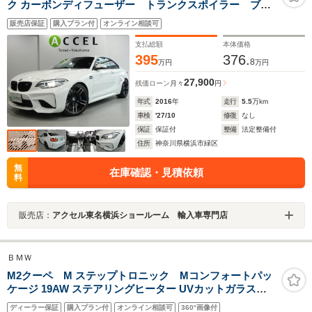
ク カーボンディフューザー トランクスポイラー ブラ
ックレザーシート&シートヒーター ナビ バックカメ
販売店保証
購入プラン付
オンライン相談可
ラ ハーマンカードンサウンドシステム ブラックキド
ニーグリル 19インチアルミ
支払総額
本体価格
395
376.
8
万円
万円
27,900
残価ローン
月々
円
年式
2016
年
走行
5.5
万km
車検
'27/10
修復
なし
保証
保証付
整備
法定整備付
住所
神奈川県横浜市緑区
無
在庫確認・見積依頼
料
販売店：
アクセル東名横浜ショールーム 輸入車専門店
ＢＭＷ
M2クーペ M ステップトロニック Mコンフォートパッ
ケージ 19AW ステアリングヒーター UVカットガラス
Harman/Kardonスピーカー MレッドキャリパーMアクセ
ディーラー保証
購入プラン付
オンライン相談可
360°画像付