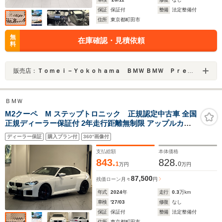
保証
保証付
整備
法定整備付
住所
東京都町田市
無
在庫確認・見積依頼
料
販売店：
Ｔｏｍｅｉ－Ｙｏｋｏｈａｍａ ＢＭＷ ＢＭＷ Ｐｒｅｍｉｕｍ Ｓｅｌｅｃｔｉｏｎ 町田鶴川
ＢＭＷ
M2クーペ M ステップトロニック 正規認定中古車 全国
正規ディーラー保証付 2年走行距離無制限 アップルカー
プレイ ハーマンカードンスピーカー 本革シート ワ
ディーラー保証
購入プラン付
360°画像付
イヤレス充電 19インチホイール アクティブクルーズ
コントロール
支払総額
本体価格
843.
828.
1
0
万円
万円
87,500
残価ローン
月々
円
年式
2024
年
走行
0.3
万km
車検
'27/03
修復
なし
保証
保証付
整備
法定整備付
住所
東京都町田市