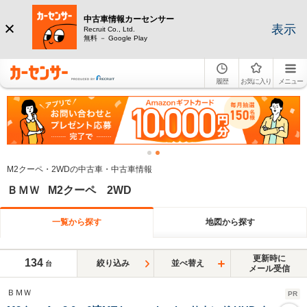
中古車情報カーセンサー
表示
Recruit Co., Ltd.
無料 － Google Play
履歴
お気に入り
メニュー
M2クーペ・2WDの中古車・中古車情報
ＢＭＷ M2クーペ 2WD
一覧から探す
地図から探す
更新時に
134
絞り込み
並べ替え
台
メール受信
ＢＭＷ
PR