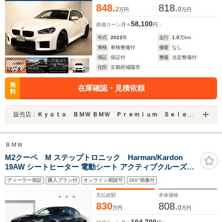
848.
818.
2
0
万円
万円
58,100
残価ローン
月々
円
年式
2023
年
走行
1.0
万km
車検
車検整備付
修復
なし
保証
保証付
整備
法定整備付
住所
京都府城陽市
無
在庫確認・見積依頼
料
販売店：
Ｋｙｏｔｏ ＢＭＷ ＢＭＷ Ｐｒｅｍｉｕｍ Ｓｅｌｅｃｔｉｏｎ 城陽
ＢＭＷ
M2クーペ M ステップトロニック Harman/Kardon
19AW シートヒーター 電動シート アクティブクルーズコ
ントロール Mコンパウンドブレーキ・レッド アダプティ
ディーラー保証
購入プラン付
オンライン相談可
360°画像付
ブLEDヘッドライト コンフォートアクセス パークアシス
ト バックカメラ
支払総額
本体価格
830
808.
0
万円
万円
104,700