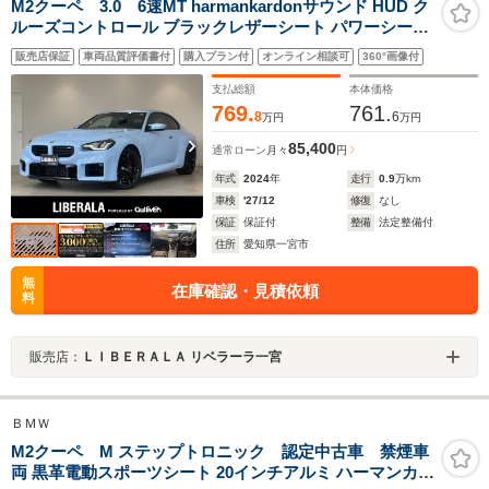
M2クーペ 3.0 6速MT harmankardonサウンド HUD ク
ルーズコントロール ブラックレザーシート パワーシート/
シートヒーター D席メモリーシート 純正ナビ
販売店保証
車両品質評価書付
購入プラン付
オンライン相談可
360°画像付
BT/USB/Spotify/Apple Car Play バックカメラ アンビエ
ントライト
支払総額
本体価格
769.
761.
8
6
万円
万円
85,400
通常ローン
月々
円
年式
2024
年
走行
0.9
万km
車検
'27/12
修復
なし
保証
保証付
整備
法定整備付
住所
愛知県一宮市
無
在庫確認・見積依頼
料
販売店：
ＬＩＢＥＲＡＬＡ リベラーラ一宮
ＢＭＷ
M2クーペ M ステップトロニック 認定中古車 禁煙車
両 黒革電動スポーツシート 20インチアルミ ハーマンカー