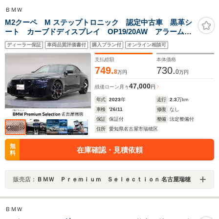
ＢＭＷ
M2クーペ M ステップトロニック 認定中古車 黒革シ
ート カーブドディスプレイ OP19/20AW アラーム・
システム harman/kardon アダプティブLEDヘッドラ
ディーラー保証
車両品質評価書付
購入プラン付
オンライン相談可
イト バックカメラ サンプロテクション・ガラス
支払総額
本体価格
749.
730.
8
0
万円
万円
47,000
残価ローン
月々
円
年式
2023
年
走行
2.3
万km
車検
'26/11
修復
なし
保証
保証付
整備
法定整備付
住所
愛知県名古屋市瑞穂区
無
在庫確認・見積依頼
料
販売店：
ＢＭＷ Ｐｒｅｍｉｕｍ Ｓｅｌｅｃｔｉｏｎ 名古屋瑞穂
ＢＭＷ