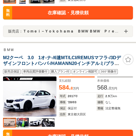
無
在庫確認・見積依頼
料
販売店：
Ｔｏｍｅｉ－Ｙｏｋｏｈａｍａ ＢＭＷ ＢＭＷ Ｐｒｅｍｉｕｍ Ｓｅｌｅｃｔｉｏｎ 町田鶴川
ＢＭＷ
M2クーペ 3.0 1オ-ナ-/6速MT/LCI/REMUSマフラ-/3Dデ
ザインフロントバンパ-/HAMANN20インチアルミ/ブラッ
クキドニ-グリル/カ-ボンミラ-カバ-/LEDヘッドライ
販売店保証
車両品質評価書付
購入プラン付
オンライン相談可
360°画像付
ト/harmankardonサウンド/ハイグロスシャド-ライン/シ-
トヒ-タ-/Bカメラ
支払総額
本体価格
584.
568.
8
0
万円
万円
年式
2017
年
走行
2.9
万km
車検
'28/03
修復
なし
保証
保証付
整備
法定整備無
住所
東京都大田区
無