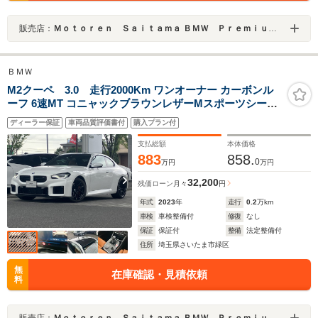
販売店：
Ｍｏｔｏｒｅｎ Ｓａｉｔａｍａ ＢＭＷ Ｐｒｅｍｉｕｍ Ｓｅｌｅｃｔｉｏｎ 浦和美園
ＢＭＷ
M2クーペ 3.0 走行2000Km ワンオーナー カーボンル
ーフ 6速MT コニャックブラウンレザーMスポーツシート
19/20インチアルミ M コンパウンドブレーキ(レッドキャ
ディーラー保証
車両品質評価書付
購入プラン付
リパー) Mシートベルト
支払総額
本体価格
883
858.
0
万円
万円
32,200
残価ローン
月々
円
年式
2023
年
走行
0.2
万km
車検
車検整備付
修復
なし
保証
保証付
整備
法定整備付
住所
埼玉県さいたま市緑区
無
在庫確認・見積依頼
料
販売店：
Ｍｏｔｏｒｅｎ Ｓａｉｔａｍａ ＢＭＷ Ｐｒｅｍｉｕｍ Ｓｅｌｅｃｔｉｏｎ 浦和美園