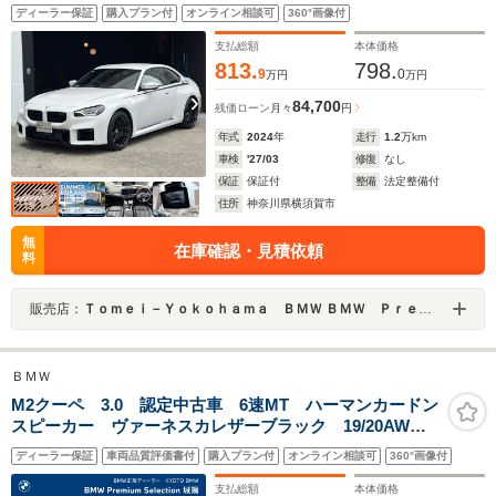
ドン Mアームレスト シートヒーター 純正前後ドラレコ
ディーラー保証
購入プラン付
オンライン相談可
360°画像付
バックカメラ 前後障害物センサー アップルカープレイ イ
ンジェリデントセーフティ
支払総額
本体価格
813.
798.
9
0
万円
万円
84,700
残価ローン
月々
円
年式
2024
年
走行
1.2
万km
車検
'27/03
修復
なし
保証
保証付
整備
法定整備付
住所
神奈川県横須賀市
無
在庫確認・見積依頼
料
販売店：
Ｔｏｍｅｉ－Ｙｏｋｏｈａｍａ ＢＭＷ ＢＭＷ Ｐｒｅｍｉｕｍ Ｓｅｌｅｃｔｉｏｎ 横須賀
ＢＭＷ
M2クーペ 3.0 認定中古車 6速MT ハーマンカードン
スピーカー ヴァーネスカレザーブラック 19/20AW
フロントシートヒーター ドライビングアシスト バッ
ディーラー保証
車両品質評価書付
購入プラン付
オンライン相談可
360°画像付
クカメラ 純正ナビ
支払総額
本体価格