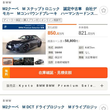
ＢＭＷ
M2クーペ M ステップトロニック 認定中古車 自社デ
モカー Mコンパウンドブレーキ ハーマンカードンスピ
ーカー 電動シート シートヒーター リアプライバシ
ディーラー保証
購入プラン付
オンライン相談可
ーガラス
支払総額
本体価格
850.
821.
6
0
万円
万円
58,800
残価ローン
月々
円
年式
2025
年
走行
0.8
万km
車検
'28/08
修復
なし
保証
保証付
整備
法定整備付
住所
京都府城陽市
無
在庫確認・見積依頼
料
販売店：
Ｋｙｏｔｏ ＢＭＷ ＢＭＷ Ｐｒｅｍｉｕｍ Ｓｅｌｅｃｔｉｏｎ 城陽
ＢＭＷ
M2クーペ M DCT ドライブロジック Mドライブロジッ