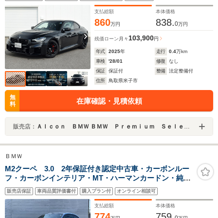
ントインテリアライト ACC パークアシスト シートヒー
ター
支払総額
本体価格
860
838.
0
万円
万円
103,900
残価ローン
月々
円
年式
2025
年
走行
0.4
万km
車検
'28/01
修復
なし
保証
保証付
整備
法定整備付
住所
鳥取県米子市
無
在庫確認・見積依頼
料
販売店：
Ａｌｃｏｎ ＢＭＷ ＢＭＷ Ｐｒｅｍｉｕｍ Ｓｅｌｅｃｔｉｏｎ米子
ＢＭＷ
M2クーペ 3.0 2年保証付き認定中古車・カーボンルー
フ・カーボンインテリア・MT・ハーマンカードン・純正
リアスポイラー・アダプティブ LED ヘッドライト・
販売店保証
車両品質評価書付
購入プラン付
オンライン相談可
前席シートヒーター・アダプティブMサスペンション
支払総額
本体価格
774
759.