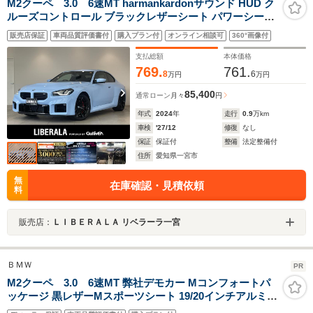
M2クーペ 3.0 6速MT harmankardonサウンド HUD ク
ルーズコントロール ブラックレザーシート パワーシート/
シートヒーター D席メモリーシート 純正ナビ
販売店保証
車両品質評価書付
購入プラン付
オンライン相談可
360°画像付
BT/USB/Spotify/Apple Car Play バックカメラ アンビエ
ントライト
支払総額
本体価格
769.
761.
8
6
万円
万円
85,400
通常ローン
月々
円
年式
2024
年
走行
0.9
万km
車検
'27/12
修復
なし
保証
保証付
整備
法定整備付
住所
愛知県一宮市
無
在庫確認・見積依頼
料
販売店：
ＬＩＢＥＲＡＬＡ リベラーラ一宮
ＢＭＷ
PR
M2クーペ 3.0 6速MT 弊社デモカー Mコンフォートパ
ッケージ 黒レザーMスポーツシート 19/20インチアルミ
M コンパウンドブレーキ(レッドキャリパー) Mシートベ