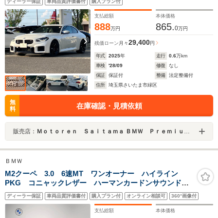
ディーラー保証
車両品質評価書付
購入プラン付
ルト
支払総額
本体価格
888
865.
0
万円
万円
29,400
残価ローン
月々
円
年式
2025
年
走行
0.6
万km
車検
'28/09
修復
なし
保証
保証付
整備
法定整備付
住所
埼玉県さいたま市緑区
無
在庫確認・見積依頼
料
販売店：
Ｍｏｔｏｒｅｎ Ｓａｉｔａｍａ ＢＭＷ Ｐｒｅｍｉｕｍ Ｓｅｌｅｃｔｉｏｎ 浦和美園
ＢＭＷ
M2クーペ 3.0 6速MT ワンオーナー ハイライン
PKG コニャックレザー ハーマンカードンサウンド
ヘッドアップディスプレイ アクティブクルーズコント
ディーラー保証
車両品質評価書付
購入プラン付
オンライン相談可
360°画像付
ロール サンプロテクションガラス 19/20AW
支払総額
本体価格