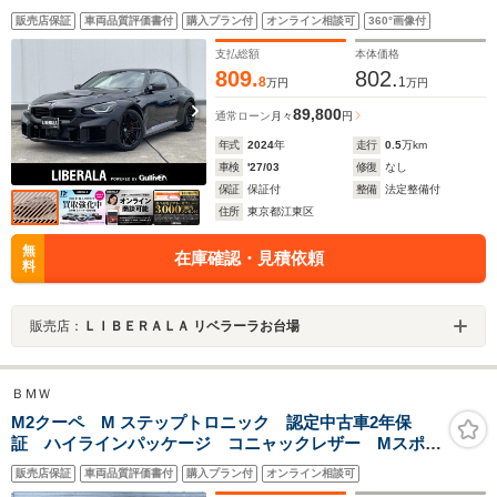
ィスプレイ ワイヤレスチャージ ETC BSM パドルシフト
販売店保証
車両品質評価書付
購入プラン付
オンライン相談可
360°画像付
Mコンフォートパッケージ LEDヘッドライト バックカメ
ラ コンフォートアクセス
支払総額
本体価格
809.
802.
8
1
万円
万円
89,800
通常ローン
月々
円
年式
2024
年
走行
0.5
万km
車検
'27/03
修復
なし
保証
保証付
整備
法定整備付
住所
東京都江東区
無
在庫確認・見積依頼
料
販売店：
ＬＩＢＥＲＡＬＡ リベラーラお台場
ＢＭＷ
M2クーペ M ステップトロニック 認定中古車2年保
証 ハイラインパッケージ コニャックレザー Mスポー
ツシート 前席左右シートヒーター ヘッドアップディ
販売店保証
車両品質評価書付
購入プラン付
オンライン相談可
スプレイ ACC Mツインパワーターボ Mスポーツエ