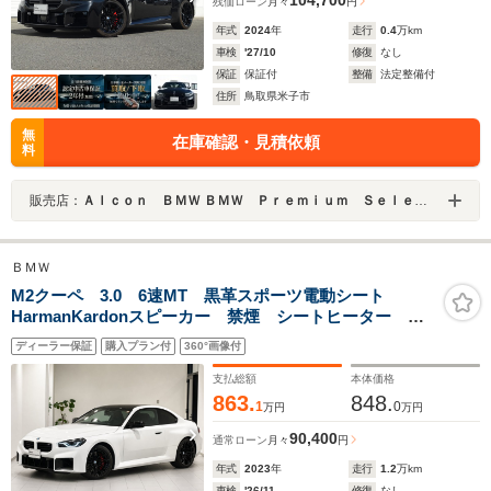
残価ローン
月々
円
年式
2024
年
走行
0.4
万km
車検
'27/10
修復
なし
保証
保証付
整備
法定整備付
住所
鳥取県米子市
無
在庫確認・見積依頼
料
販売店：
Ａｌｃｏｎ ＢＭＷ ＢＭＷ Ｐｒｅｍｉｕｍ Ｓｅｌｅｃｔｉｏｎ米子
ＢＭＷ
M2クーペ 3.0 6速MT 黒革スポーツ電動シート
HarmanKardonスピーカー 禁煙 シートヒーター
HUD クルーズコントロール Pアシスト バックカメ
ディーラー保証
購入プラン付
360°画像付
ラ 正規認定中古車 全国正規ディーラー保証付/2年・走
行距離無制限
支払総額
本体価格
863.
848.
1
0
万円
万円
90,400
通常ローン
月々
円
年式
2023
年
走行
1.2
万km
車検
'26/11
修復
なし