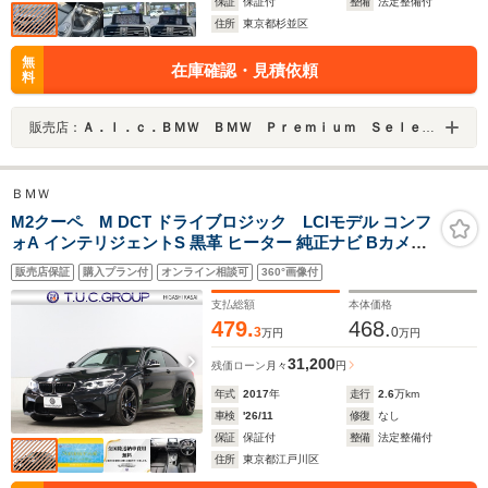
保証
保証付
整備
法定整備付
住所
東京都杉並区
無
在庫確認・見積依頼
料
販売店：
Ａ．ｌ．ｃ．ＢＭＷ ＢＭＷ Ｐｒｅｍｉｕｍ Ｓｅｌｅｃｔｉｏｎ 杉並 ／（株）ＡＬＣ Ｍｏｔｏｒｅｎ Ｔｏｋｙｏ
ＢＭＷ
M2クーペ M DCT ドライブロジック LCIモデル コンフ
ォA インテリジェントS 黒革 ヒーター 純正ナビ Bカメラ
Bluetoothオーディオ カーボンインテリア Mキャリパー
販売店保証
購入プラン付
オンライン相談可
360°画像付
Mエアロ&19インチAW 2年保証
支払総額
本体価格
479.
468.
3
0
万円
万円
31,200
残価ローン
月々
円
年式
2017
年
走行
2.6
万km
車検
'26/11
修復
なし
保証
保証付
整備
法定整備付
住所
東京都江戸川区