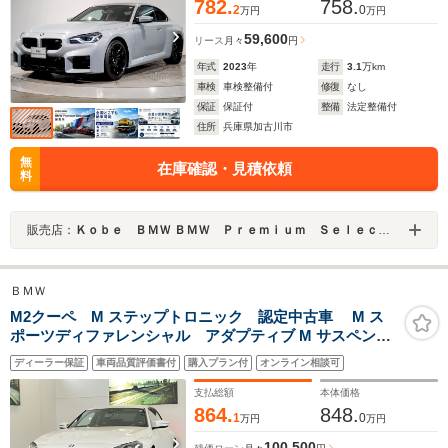
782.
758.
2
0
万円
万円
59,600
リース
月々
円
年式
2023
年
走行
3.1
万km
車検
車検整備付
修復
なし
保証
保証付
整備
法定整備付
住所
兵庫県加古川市
無
在庫確認・見積依頼
料
販売店：
Ｋｏｂｅ ＢＭＷ ＢＭＷ Ｐｒｅｍｉｕｍ Ｓｅｌｅｃｔｉｏｎ 加古川
ＢＭＷ
M2クーペ M ステップトロニック 認定中古車 M ス
ポーツディファレンシャル アダプティブ M サスペンシ
ョン コンフォートアクセス M コンパウンド ブレ
ディーラー保証
車両品質評価書付
購入プラン付
オンライン相談可
ーキレッド ハイグロス
支払総額
本体価格
864.
848.
1
0
万円
万円
100,500