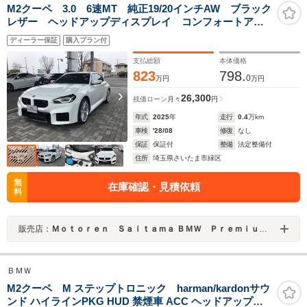
M2クーペ 3.0 6速MT 純正19/20インチAW ブラック
レザー ヘッドアップディスプレイ コンフォートアク
セス アンビエントライト アップルカープレイ ワイ
ディーラー保証
購入プラン付
ヤレス充電 前後パークディスタンスコントロール
ETC車載器
支払総額
本体価格
823
798.
0
万円
万円
26,300
残価ローン
月々
円
年式
2025
年
走行
0.4
万km
車検
'28/08
修復
なし
保証
保証付
整備
法定整備付
住所
埼玉県さいたま市緑区
無
在庫確認・見積依頼
料
販売店：
Ｍｏｔｏｒｅｎ Ｓａｉｔａｍａ ＢＭＷ Ｐｒｅｍｉｕｍ Ｓｅｌｅｃｔｉｏｎ 浦和美園
ＢＭＷ
M2クーペ M ステップトロニック harman/kardonサウ
ンド ハイラインPKG HUD 禁煙車 ACC ヘッドアップデ