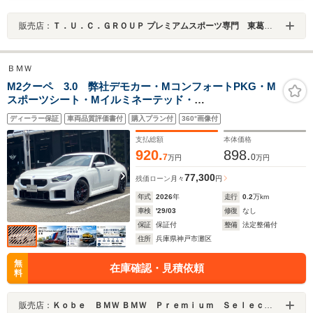
販売店：
Ｔ．Ｕ．Ｃ．ＧＲＯＵＰ プレミアムスポーツ専門 東葛西／（株）バーディット
ＢＭＷ
M2クーペ 3.0 弊社デモカー・MコンフォートPKG・M
スポーツシート・Mイルミネーテッド・
harman/kardon・ステアリングヒーター・シートヒータ
ディーラー保証
車両品質評価書付
購入プラン付
360°画像付
ー・AppleCarPlay・Bカメラ・前後PDC・ETC・禁煙車
支払総額
本体価格
920.
898.
7
0
万円
万円
77,300
残価ローン
月々
円
年式
2026
年
走行
0.2
万km
車検
'29/03
修復
なし
保証
保証付
整備
法定整備付
住所
兵庫県神戸市灘区
無
在庫確認・見積依頼
料
販売店：
Ｋｏｂｅ ＢＭＷ ＢＭＷ Ｐｒｅｍｉｕｍ Ｓｅｌｅｃｔｉｏｎ 三宮