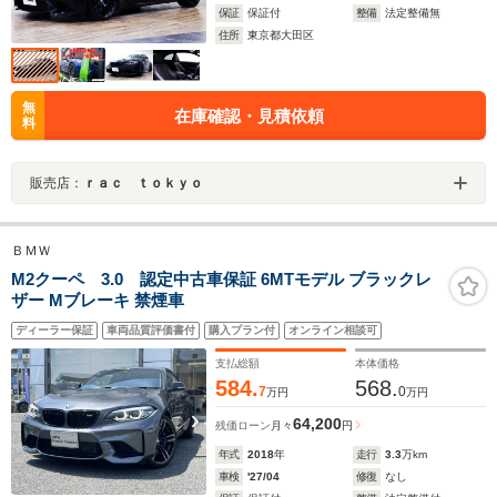
保証
保証付
整備
法定整備無
住所
東京都大田区
無
在庫確認・見積依頼
料
販売店：
ｒａｃ ｔｏｋｙｏ
ＢＭＷ
M2クーペ 3.0 認定中古車保証 6MTモデル ブラックレ
ザー Mブレーキ 禁煙車
ディーラー保証
車両品質評価書付
購入プラン付
オンライン相談可
支払総額
本体価格
584.
568.
7
0
万円
万円
64,200
残価ローン
月々
円
年式
2018
年
走行
3.3
万km
車検
'27/04
修復
なし