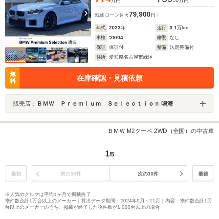
0
万円
万円
79,900
残価ローン
月々
円
年式
2023
年
走行
3.1
万km
車検
'28/04
修復
なし
保証
保証付
整備
法定整備付
住所
愛知県名古屋市緑区
無
在庫確認・見積依頼
料
販売店：
ＢＭＷ Ｐｒｅｍｉｕｍ Ｓｅｌｅｃｔｉｏｎ 鳴海
ＢＭＷ M2クーペ 2WD（全国）の中古車
1
/5
最初
前の30件
次の30件
最後
※人気のクルマは平均1ヶ月で掲載終了
物件数合計1万台以上のメーカー｜算出データ期間：2024年9月～11月｜内容：物件数合計1万
台以上のメーカーのうち、掲載が終了した物件数が1,000台以上の場合