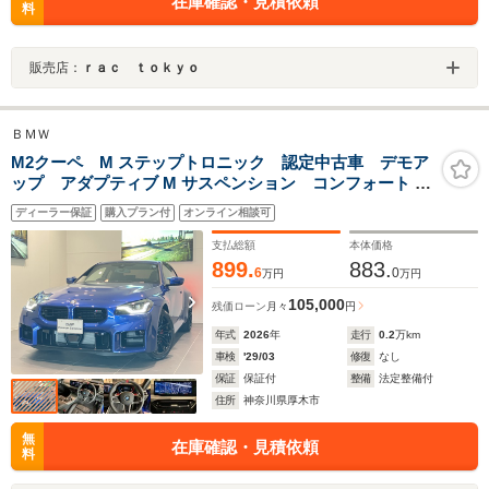
在庫確認・見積依頼
料
販売店：
ｒａｃ ｔｏｋｙｏ
ＢＭＷ
M2クーペ M ステップトロニック 認定中古車 デモア
ップ アダプティブ M サスペンション コンフォート ア
クセス システム M コンパウンド ブレーキ M ライト
ディーラー保証
購入プラン付
オンライン相談可
シャドー ライン Aクルーズコントロール+Stop&Go
機能
支払総額
本体価格
899.
883.
6
0
万円
万円
105,000
残価ローン
月々
円
年式
2026
年
走行
0.2
万km
車検
'29/03
修復
なし
保証
保証付
整備
法定整備付
住所
神奈川県厚木市
無
在庫確認・見積依頼
料