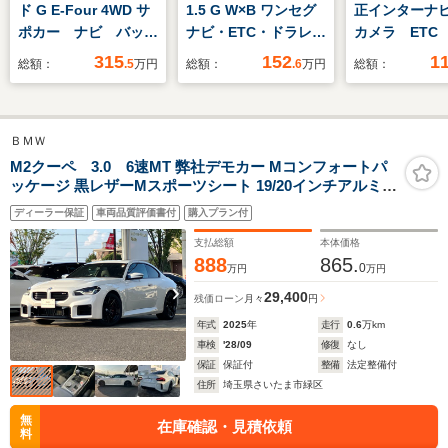
ド G E-Four 4WD サ
1.5 G W×B ワンセグ
正インターナ
ポカー ナビ バック
ナビ・ETC・ドラレコ
カメラ ETC
モニター ETC
LEDヘッドライト付
ンスタ 片側
315
152
1
総額：
.5
万円
総額：
.6
万円
総額：
イドドア ク
ントロール 
ーター フルセ
ＢＭＷ
M2クーペ 3.0 6速MT 弊社デモカー Mコンフォートパ
ッケージ 黒レザーMスポーツシート 19/20インチアルミ
M コンパウンドブレーキ(レッドキャリパー) Mシートベ
ディーラー保証
車両品質評価書付
購入プラン付
ルト
支払総額
本体価格
888
865.
0
万円
万円
29,400
残価ローン
月々
円
年式
2025
年
走行
0.6
万km
車検
'28/09
修復
なし
保証
保証付
整備
法定整備付
住所
埼玉県さいたま市緑区
無
在庫確認・見積依頼
料