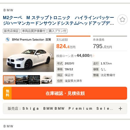
ＢＭＷ
M2クーペ M ステップトロニック ハイラインパッケー
ジ/ハーマンカードンサウンドシステム/ヘッドアップディ
スプレイ/Mスポーツシート/LEDヘッドライト/ドラレコ
販売店保証
車両品質評価書付
購入プラン付
支払総額
本体価格
824.
795.
6
0
万円
万円
44,600
残価ローン
月々
円
年式
2023
年
走行
1.5
万km
車検
'26/12
修復
なし
保証
保証付
整備
法定整備付
住所
滋賀県大津市
無
在庫確認・見積依頼
料
販売店：
Ｓｈｉｇａ ＢＭＷ ＢＭＷ Ｐｒｅｍｉｕｍ Ｓｅｌｅｃｔｉｏｎ滋賀
ＢＭＷ