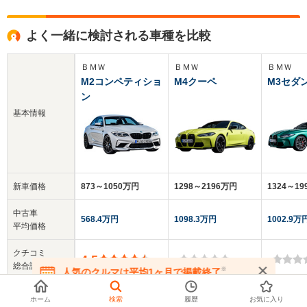
よく一緒に検討される車種を比較
ＢＭＷ
ＢＭＷ
ＢＭＷ
M2コンペティショ
M4クーペ
M3セダ
ン
基本情報
新車価格
873～1050万円
1298～2196万円
1324～1
中古車
568.4万円
1098.3万円
1002.9万
平均価格
クチコミ
4.5
-
-
総合評価
※
人気のクルマは平均1ヶ月で掲載終了
在庫が無くなる前にお問い合わせください
乗車定員
4人
2～4人
5人
ホーム
検索
履歴
お気に入り