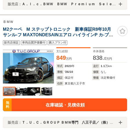
販売店：
Ａ．ｌ．ｃ．ＢＭＷ ＢＭＷ Ｐｒｅｍｉｕｍ Ｓｅｌｅｃｔｉｏｎ 厚木 ／（株）ＡＬＣ Ｍｏｔｏｒｅｎ
ＢＭＷ
M2クーペ M ステップトロニック 新車保証R8年10月
サンル-フ MAXTONDESAINエアロ ハイラインP カ-ブド
ディスプレイ ヒ-タ-付黒革Mスポ-ツシ-ト ハ-マンカ-ドン
販売店保証
車両品質評価書付
購入プラン付
可変Mサス Mコンパウンドブレ-キ ACC HUD ライブコッ
クピットBカメラ 2年保証
支払総額
本体価格
849
838.
0
万円
万円
年式
2023
年
走行
1.1
万km
車検
'26/10
修復
なし
保証
保証付
整備
法定整備付
住所
東京都八王子市
無
在庫確認・見積依頼
料
販売店：
Ｔ．Ｕ．Ｃ．ＧＲＯＵＰ ＢＭＷ専門 八王子店／（株）ヘリックス