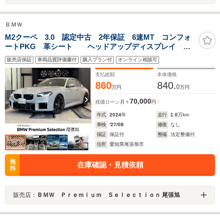
ＢＭＷ
M2クーペ 3.0 認定中古 2年保証 6速MT コンフォ
ートPKG 革シート ヘッドアップディスプレイ シ
ートヒーター ステアリングヒーター
販売店保証
車両品質評価書付
購入プラン付
オンライン相談可
harman/kardon サンプロテクション・ガラス
支払総額
本体価格
860
840.
0
万円
万円
70,000
残価ローン
月々
円
年式
2024
年
走行
1.0
万km
車検
'27/08
修復
なし
保証
保証付
整備
法定整備付
住所
愛知県尾張旭市
無
在庫確認・見積依頼
料
販売店：
ＢＭＷ Ｐｒｅｍｉｕｍ Ｓｅｌｅｃｔｉｏｎ 尾張旭