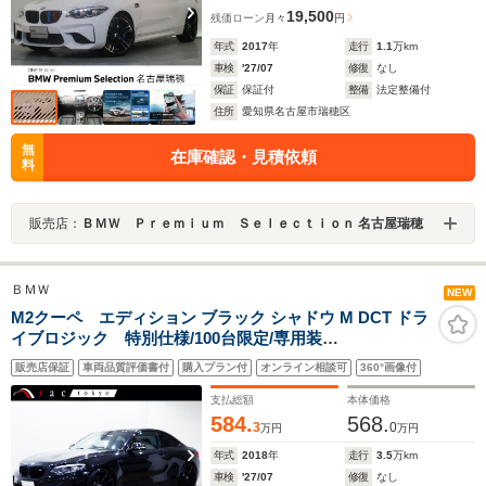
19,500
残価ローン
月々
円
年式
2017
年
走行
1.1
万km
車検
'27/07
修復
なし
保証
保証付
整備
法定整備付
住所
愛知県名古屋市瑞穂区
無
在庫確認・見積依頼
料
販売店：
ＢＭＷ Ｐｒｅｍｉｕｍ Ｓｅｌｅｃｔｉｏｎ 名古屋瑞穂
ＢＭＷ
NEW
M2クーペ エディション ブラック シャドウ M DCT ドラ
イブロジック 特別仕様/100台限定/専用装
備/19AW/REMUSマフラ-/KWV3車高調/EVENTURIカーボ
販売店保証
車両品質評価書付
購入プラン付
オンライン相談可
360°画像付
ンインテ-ク/CPMブレ-ス/arcリアタワ-バ-/プラズマダイレ
クト/チタニウムホイ-ルナット/FTPチャ-ジパイプ/コ-ドテ
支払総額
本体価格
ックバルブコントロ-ラ-/
584.
568.
3
0
万円
万円
年式
2018
年
走行
3.5
万km
車検
'27/07
修復
なし