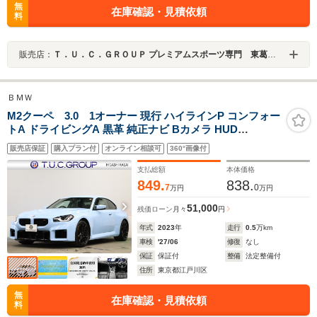
無
在庫確認・見積依頼
料
販売店：
Ｔ．Ｕ．Ｃ．ＧＲＯＵＰ プレミアムスポーツ専門 東葛西／（株）バーディット
ＢＭＷ
M2クーペ 3.0 1オーナー 現行 ハイラインP コンフォー
トA ドライビングA 黒革 純正ナビ Bカメラ HUD
harman/kardon Carplay Mサスペンション Mスポーツエ
販売店保証
購入プラン付
オンライン相談可
360°画像付
キゾースト Mレッドキャリパー Mエアロ&19/20インチ
AW 2年保証
支払総額
本体価格
849.
838.
7
0
万円
万円
51,000
残価ローン
月々
円
年式
2023
年
走行
0.5
万km
車検
'27/06
修復
なし
保証
保証付
整備
法定整備付
住所
東京都江戸川区
無
在庫確認・見積依頼
料