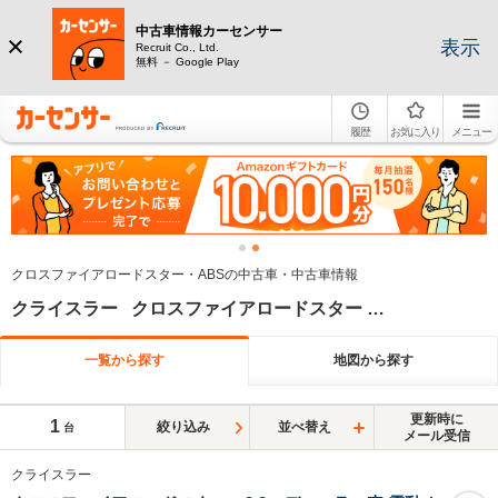
中古車情報カーセンサー
表示
Recruit Co., Ltd.
無料 － Google Play
履歴
お気に入り
メニュー
クロスファイアロードスター・ABSの中古車・中古車情報
クライスラー クロスファイアロードスター ABS
一覧から探す
地図から探す
更新時に
1
絞り込み
並べ替え
台
メール受信
クライスラー