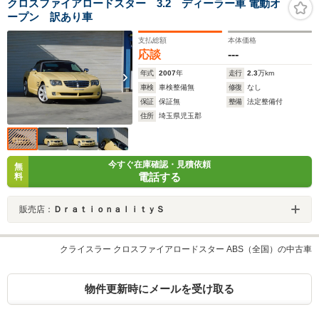
クロスファイアロードスター 3.2 ディーラー車 電動オ
ープン 訳あり車
支払総額
本体価格
応談
---
年式
2007
年
走行
2.3
万km
車検
車検整備無
修復
なし
保証
保証無
整備
法定整備付
住所
埼玉県児玉郡
今すぐ在庫確認・見積依頼
無
電話する
料
販売店：
ＤｒａｔｉｏｎａｌｉｔｙＳ
クライスラー クロスファイアロードスター ABS（全国）の中古車
物件更新時にメールを受け取る