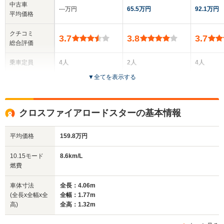
中古車
‐‐‐万円
65.5万円
92.1万円
平均価格
クチコミ
3.7
3.8
3.7
総合評価
乗車定員
4人
2人
4人
▼
全てを表示する
ドア数
2ドア
3ドア
2ドア
全高
全高
全高
クロスファイアロードスターの基本情報
1.38m
1.31m
1.53m
平均価格
159.8万円
全幅
全幅
全幅
10.15モード
8.6km/L
サイズ
1.75m
1.77m
1.75m
燃費
全長
全長
(全長x全幅x全高)
4.7m
4.06m
4.3m
車体寸法
全長：4.06m
(全長x全幅x全
全幅：1.77m
高)
全高：1.32m
ホイールベース
ホイールベース
ホイー
-m
-m