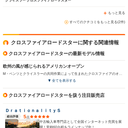
クライスラー クロスファイアロードスター
もっと見る
すべてのクチコミをもっと見る(2件)
クロスファイアロードスターに関する関連情報
クロスファイアロードスターの最新モデル情報
欧州の風が感じられるアメリカンオープン
M・ベンツとクライスラーの共同作業によって生まれたクロスファイアのオープンモデル。M・ベンツの初代SLK320のメカニズムを流用して仕立てられたクーペモデルと並行して開発されたので、基本的なオープン性能にぬかりはない。スタイリングはクーペ同様、最近のクライスラーのデザイントレンドであるレトロモダン調に仕上げられた。独創的なリアセクションをもっていたクーペとは対照的に、オープン時のスタイルは2シーターロードスターの定石に沿ったものだ。2個のロールバー後方には、トノカバーと一体となるフェアリングが見え、その出で立ちはなかなかにスポーティである。インテリアデザインはクーペ同様奇抜なものだが、明るいボディカラーが似合うのがロードスターモデルらしい。（2004.8）
全てを表示する
クロスファイアロードスターを扱う注目販売店
ＤｒａｔｉｏｎａｌｉｔｙＳ
5
総合評価
点
中古輸入車専門店として全国インターネット売買を展
開！常時60台程をラインナップ中！