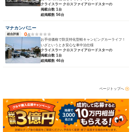
クライスラー クロスファイアロードスターの
1
掲載台数
台
56
総掲載数
台
マナカンパニー
0
総合評価
点
お手頃価格で防災特化型軽キャンピングカーライフ！
いざというとき安心な車中泊仕様
クライスラー クロスファイアロードスターの
1
掲載台数
台
46
総掲載数
台
ページトップへ