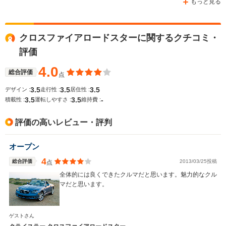
もっと見る
クロスファイアロードスターに関するクチコミ・
WLTCモード
-
-
-
評価
燃費
4.0
総合評価
点
3.5
3.5
3.5
デザイン :
走行性 :
居住性 :
排気量
2501cc
3199cc
2429cc
3.5
3.5
-
積載性 :
運転しやすさ :
維持費 :
駆動方式
FF
FR
FF
評価の高いレビュー・評判
オープン
4
総合評価
2013/03/25投稿
点
全体的には良くできたクルマだと思います。魅力的なクル
マだと思います。
ゲストさん