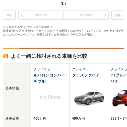
1
/1
最初
前の30件
次の30件
最後
※人気のクルマは平均1ヶ月で掲載終了
物件数合計1万台以上のメーカー｜算出データ期間：2024年9月～11月｜内容：物件数合計1万
台以上のメーカーのうち、掲載が終了した物件数が1,000台以上の場合
よく一緒に検討される車種を比較
クライスラー
クライスラー
クライス
ルバロンコンバー
クロスファイア
PTクル
チブル
リオ
基本情報
新車価格
400万円
490万円
333.9～3